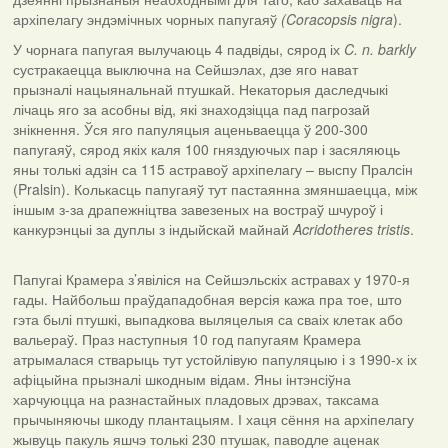
архіпелагу эндэмічных чорных папугаяў
(Coracopsis nigra
).
У чорнага папугая вылучаюць 4 падвіды, сярод іх
C. n. barkly
сустракаецца выключна на Сейшэлах, дзе яго нават
прызналі нацыянальнай птушкай. Некаторыя даследчыкі
лічаць яго за асобны від, які знаходзіцца пад пагрозай
знікнення. Ўся яго папуляцыя аценьваецца ў 200-300
папугаяў, сярод якіх каля 100 гняздуючых пар і засяляюць
яны толькі адзін са 115 астравоў архіпелагу – выспу Пралсін
(Pralsin). Колькасць папугаяў тут пастаянна змяншаецца, між
іншым з-за драпежніцтва завезеных на востраў шчуроў і
канкурэнцыі за дуплы з індыйскай майнай
Acridotheres tristis
.
Папугаі Крамера з’явіліся на Сейшэльскіх астравах у 1970-я
гады. Найбольш праўдападобная версія кажа пра тое, што
гэта былі птушкі, выпадкова выляцелыя са сваіх клетак або
вальераў. Праз наступныя 10 год папугаям Крамера
атрымалася стварыць тут устойлівую папуляцыю і з 1990-х іх
афіцыйна прызналі шкодным відам. Яны інтэнсіўна
харчуюцца на разнастайных пладовых дрэвах, таксама
прычыняючы шкоду плантацыям. І хаця сёння на архіпелагу
жывуць пакуль яшчэ толькі 230 птушак, паводле аценак