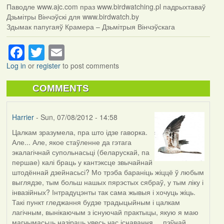
Паводле www.ajc.com праз www.birdwatching.pl падрыхтаваў
Дзьмітры Вінчэўскі для www.birdwatch.by
Здымак папугаяў Крамера – Дзьмітрыя Вінчэўскага
Facebook
Twitter
Email
Log in
or
register
to post comments
COMMENTS
Harrier
- Sun, 07/08/2012 - 14:58
Цалкам зразумела, пра што ідзе гаворка.
Але... Але, якое стаўленне да гэтага
экалагічнай супольнасьці (беларускай, па
першае) калі браць у кантэксце звычайнай
штодённай дзейнасьсі? Мо трэба бараніць жіццё ў любым
выглядзе, тым больш нашых пярэстых сябраў, у тым ліку і
інвазійных? Інтрадуцэнты так сама жывыя і хочуць жіць.
Такі пункт гледжання будзе традыцыйным і цалкам
лагічным, вынікаючым з існуючай практыцы, якую я маю
магчымасьць назіраць увесь час існавання ... пэўнай