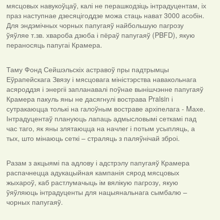
мясцовых навукоўцаў, калі не перашкодзіць інтрадуцентам, іх
праз наступнае дзесяцігоддзе можа стаць нават 3000 асобін.
Для эндэмічных чорных папугаяў найбольшую пагрозу
ўяўляе т.зв. хвароба дзюба і пёраў папугаяў (PBFD), якую
пераносяць папугаі Крамера.
Таму Фонд Сейшэльскіх астравоў пры падтрымцы
Еўрапейскага Звязу і мясцовага міністэрства навакольнага
асяроддзя і энергіі запланавалі поўнае вынішчэнне папугаяў
Крамера пакуль яны не дасягнулі вострава Pralsin і
сутракаюцца толькі на галоўным востраве архіпелага - Mахе.
Інтрадуцентаў плануюць лапаць адмысловымі сеткамі пад
час таго, як яны злятаюцца на начлег і потым усыпляць, а
тых, што мінаюць сеткі – страляць з паляўнічай зброі.
Разам з акцыямі па адлову і адстрэлу папугаяў Крамера
распачнецца адукацыйная кампанія сярод мясцовых
жыхароў, каб растлумачыць ім вялікую пагрозу, якую
ўяўляюць інтрадуценты для нацыянальнага сымбалю –
чорных папугаяў.