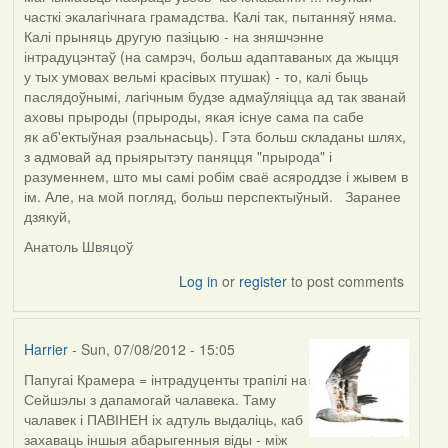
часткі экалагічнага грамадства. Калі так, пытанняў няма.
Калі прыняць другую пазіцыю - на зняшчэнне
інтрадуцэнтаў (на самрэч, больш адаптаваных да жыцця
у тых умовах вельмі красівых птушак) - то, калі быць
паслядоўнымі, лагічным будзе адмаўляіцца ад так званай
аховы прыроды (прыроды, якая існуе сама па сабе
як аб'ектыўная рэальнасьць). Гэта больш складаны шлях,
з адмовай ад прыярытэту паняцця "прырода" і
разуменнем, што мы самі робім сваё асяроддзе і жывем в
ім. Але, на мой погляд, больш перспектыўный. Заранее
дзякуй,
Анатоль Швяцоў
Log in
or
register
to post comments
Harrier
- Sun, 07/08/2012 - 15:05
Папугаі Крамера = інтрадуценты трапілі на
In
Сейшэлы з дапамогай чалавека. Таму
reply
чалавек і ПАВІНЕН іх адтуль выдаліць, каб
to
захаваць іншыя абарыгенныя віды - між