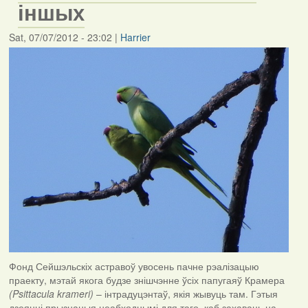
іншых
Sat, 07/07/2012 - 23:02
|
Harrier
Фонд Сейшэльскіх астравоў увосень пачне рэалізацыю
праекту, мэтай якога будзе знішчэнне ўсіх папугаяў Крамера
(Psittacula krameri)
– інтрадуцэнтаў, якія жывуць там. Гэтыя
дзеянні прызнаныя неабходнымі для таго, каб захаваць на