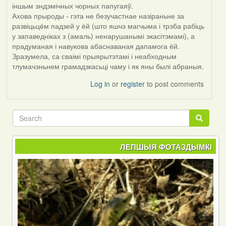
by
іншым эндэмічных чорных папугаяў.
Harrier
Ахова прыроды - гэта не безучастнае назіраньне за
развіцьцём падзей у ёй (што яшчэ магчыма і трэба рабіць
у запаведніках з (амаль) ненарушанымі экасітэмамі), а
прадуманая і навукова абаснаваная дапамога ёй.
Зразумела, са сваімі прыярытэтамі і неабходным
тлумачэньнем грамадзкасьці чаму і як яны былі абраныя.
Log in
or
register
to post comments
Search
Search
ЛЕПШЫЯ ФОТАЗДЫМКІ