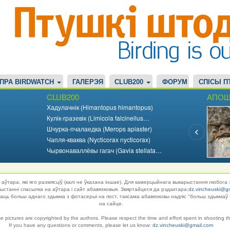
ПРА BIRDWATCH
ГАЛЕРЭЯ
CLUB200
ФОРУМ
СПІСЫ П
CLUB200
АПОШ
Хадулачнік (Himantopus himantopus)
Кулік-гразевік (Limicola falcinellus…
Шчурка-пчалаедка (Merops apiaster)
Чапля-кваква (Nycticorax nycticorax)
Чырвонаваллёвы гагач (Gavia stellata…
аўтара, які яго размясціў (калі не ўказана іншае). Для камерцыйнага выкарыстання любога 
танні спасылка на аўтара і сайт абавязковыя. Звяртайцеся да рэдактара:
dz.vincheuski@g
ць больш аднаго здымка з фотасерыі на пост, таксама абавязковы надпіс "больш здымкаў 
на сайце.
se pictures are copyrighted by the authors. Please respect the time and effort spent in shooting t
If you have any questions or comments, please let us know:
dz.vincheuski@gmail.com