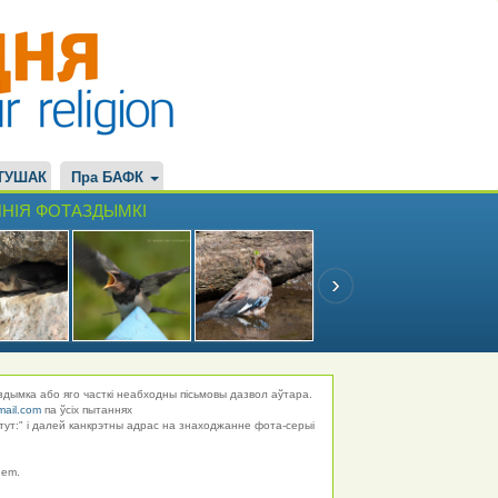
ТУШАК
Пра БАФК
НІЯ ФОТАЗДЫМКІ
здымка або яго часткі неабходны пісьмовы дазвол аўтара.
mail.com
па ўсіх пытаннях
тут:" і далей канкрэтны адрас на знаходжанне фота-серыі
hem.