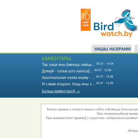
Main
Перайсці
да
navigation
асноўнага
змесціва
НАШЫ НАЗІРАННІ
КАМЕНТАРЫ
30.07 - 14:04
Так, хаця яны ўмеюць лавіць…
30.07 - 13:58
Дзякуй - толькі што напісаў…
30.07 - 13:38
Арыгінальная назва корму - …
30.07 - 13:26
Я з вамі згодзен. Хоць яны з…
Больш каментароў →
Кожны здымак у галерэі нашага сайту з'яўляецца ўласнасцю 
Пры некамерцыйным выкарыс
Пры выкарыстанні здымкаў у сацсетках, забаронена размяшча
All the