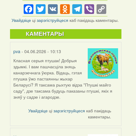
Facebook
Twitter
VK
Odnoklassniki
Telegram
Viber
Copy
Link
Увайдзіце
ці
зарэгіструйцеся
каб пакідаць каментары.
КАМЕНТАРЫ
pva
- 04.06.2026 - 10:13
Класная серыя птушак! Добрыя
здымкі. І вам пашчасціла зняць
канарэечнага ўюрка. Відаць, гэтая
птушка ўжо пастаянны жыхар
Беларусі? Я таксама рыхтую відэа "Птушкі майго
саду", дзе таксама будуць паказаны птушкі, якіх я
зняў у садзе і агародзе.
Увайдзіце
ці
зарэгіструйцеся
каб пакідаць
каментары.