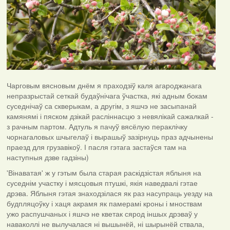
Чарговым вясновым днём я праходзіў каля агароджанага
непразрыстай сеткай будаўнічага ўчастка, які адным бокам
суседнічаў са скверыкам, а другім, з яшчэ не засыпанай
камянямі і пяском дзікай расліннасцю з невялікай сажалкай -
з рачным партом. Адтуль я пачуў вясёлую пераклічку
чорнагаловых шчыгелаў і вырашыў зазірнуць праз адчынены
праезд для грузавікоў. І пасля гэтага застаўся там на
наступныя дзве гадзіны)
'Вінаватая' ж у гэтым была старая раскідзістая яблыня на
суседнім участку і мясцовыя птушкі, якія наведвалі гэтае
дрэва. Яблыня гэтая знаходзілася як раз насупраць уезду на
будпляцоўку і хаця акрамя як памерамі кроны і мноствам
ужо распушчаных і яшчэ не кветак сярод іншых дрэваў у
наваколлі не вылучалася ні вышынёй, ні шырынёй ствала,