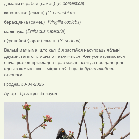
дамавы верабей (самец) (
P. domestica
)
канаплянка (самец)
(C. cannabina
)
берасцянка (самец) (
Fringilla coelebs
)
малінаўка (
Erithacus rubecula
)
еўрапейскі ўюрок (самец).(
S. serinus
).
Вельмі магчыма, што калі б я застаўся насупраць яблыні
даўжэй, гэты спіс яшчэ б павялічыўся. Але ўсё атрымалася
яшчэ цікавей прыкладна праз месяц, калі да нас даляцелі
адны з самых позніх мігрантаў. І пра іх
будзе асобная
гісторыя.
Гродна, 30-04-2026
Аўтар - Дзьмітры Вінчэўскі