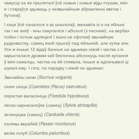
чамусці на яе прыляталі ўсё новыя і новыя віды птушак, якіх
я і стараўся здымаць у незвычайным абрамленні кветак і
бутонаў.
І хаця ўсё пачалося з-за шчыгелаў, менавіта іх я на яблыні
так і не зняў - яны пакупаліся і абсохлі (з песнямі), на вербах
побач і потым адляцелі І яшчэ не сфоткаў звычайную
рудахвостку, самец якой прысеў пад яблыняй, але хутка знік.
Усе ж іншыя 12 відаў бачныя на здымках ніжэй і частка з іх
карысталася дрэвам каб бяспечна абсохнуць пасля купання
ў міні-сажалцы, частка на ёй спявала, іншыя ж адпачывалі ці
шукалі ежу. І гэта, па парадку і ніжэй на здымках:
Звычайны шпак (
Sturnus vulgaris
)
сіняя сініца (
Cyanistes (Parus) caeruleus
)
пярэстая валасяніца (
Ficedula hypoleuca
)
леска-чарнагалоўка (самец) (
Sylvia atricapilla
)
зелянушка (самец)
(Carduelis chloris
)
палявы верабей (
Passer montanus
)
вялікі голуб (
Columba palumbus
)