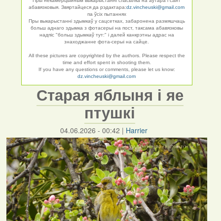
Пры некамерцыйным выкарыстанні спасылка на аўтара і сайт
абавязковыя. Звяртайцеся да рэдактара:
dz.vincheuski@gmail.com
па ўсіх пытаннях
Пры выкарыстанні здымкаў у сацсетках, забаронена размяшчаць
больш аднаго здымка з фотасерыі на пост, таксама абавязковы
надпіс "больш здымкаў тут:" і далей канкрэтны адрас на
знаходжанне фота-серыі на сайце.
All these pictures are copyrighted by the authors. Please respect the
time and effort spent in shooting them.
If you have any questions or comments, please let us know:
dz.vincheuski@gmail.com
Старая яблыня і яе
птушкі
04.06.2026 - 00:42
|
Harrier