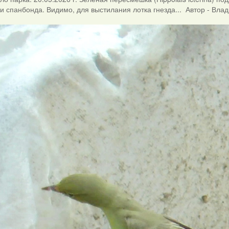
и спанбонда. Видимо, для выстилания лотка гнезда... Автор - Вла