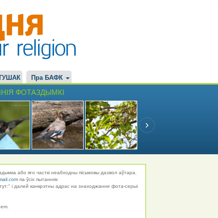
ТУШАК
Пра БАФК
НІЯ ФОТАЗДЫМКІ
здымка або яго часткі неабходны пісьмовы дазвол аўтара.
mail.com
па ўсіх пытаннях
тут:" і далей канкрэтны адрас на знаходжанне фота-серыі
hem.