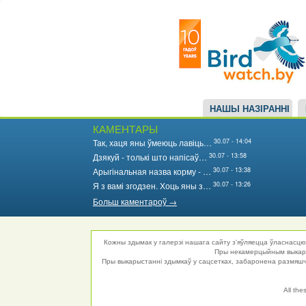
Main
Перайсці
да
navigation
асноўнага
змесціва
НАШЫ НАЗІРАННІ
КАМЕНТАРЫ
30.07 - 14:04
Так, хаця яны ўмеюць лавіць…
30.07 - 13:58
Дзякуй - толькі што напісаў…
30.07 - 13:38
Арыгінальная назва корму - …
30.07 - 13:26
Я з вамі згодзен. Хоць яны з…
Больш каментароў →
Кожны здымак у галерэі нашага сайту з'яўляецца ўласнасцю 
Пры некамерцыйным выкарыс
Пры выкарыстанні здымкаў у сацсетках, забаронена размяшча
All the