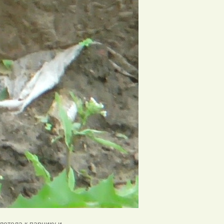
длетела к парнику и