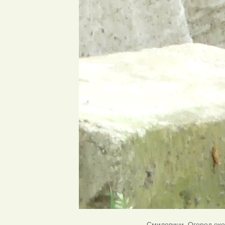
Смиловичи. Огород окол