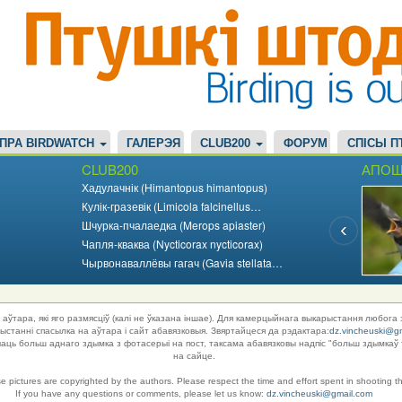
ПРА BIRDWATCH
ГАЛЕРЭЯ
CLUB200
ФОРУМ
СПІСЫ П
CLUB200
АПОШ
Хадулачнік (Himantopus himantopus)
Кулік-гразевік (Limicola falcinellus…
Шчурка-пчалаедка (Merops apiaster)
Чапля-кваква (Nycticorax nycticorax)
Чырвонаваллёвы гагач (Gavia stellata…
аўтара, які яго размясціў (калі не ўказана іншае). Для камерцыйнага выкарыстання любога 
танні спасылка на аўтара і сайт абавязковыя. Звяртайцеся да рэдактара:
dz.vincheuski@g
ць больш аднаго здымка з фотасерыі на пост, таксама абавязковы надпіс "больш здымкаў 
на сайце.
se pictures are copyrighted by the authors. Please respect the time and effort spent in shooting t
If you have any questions or comments, please let us know:
dz.vincheuski@gmail.com