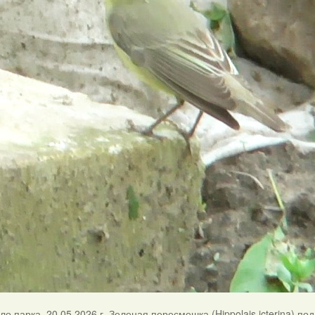
о парка. 20.05.2026 г. Зеленая пересмешка (Hippolais icterina) по