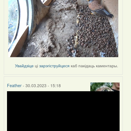
Увайдзіце
ці
зарэгіструйцеся
каб пакідаць каментары.
Feather
- 30.03.2023 - 15:18