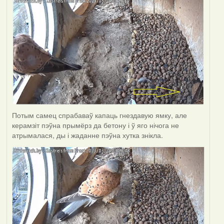
Потым самец спрабаваў капаць гнездавую ямку, але
керамзіт пэўна прымёрз да бетону і ў яго нічога не
атрымалася, ды і жаданне пэўна хутка знікла.