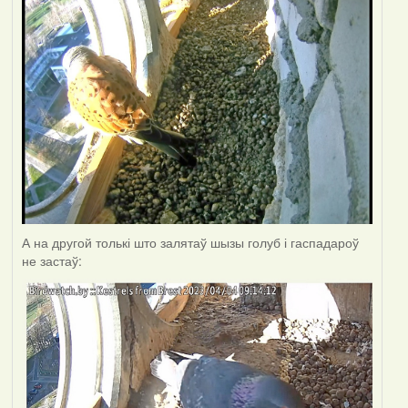
А на другой толькі што залятаў шызы голуб і гаспадароў
не застаў: