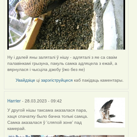
Ну і далей яны заляталі ў нішу - адляталі з яе са сваім
палавінкамі грызуна, пакуль самка адляцела з ежай, а
вярнулася і чысціла дзюбу ўжо без яе)
Увайдзіце
ці
зарэгіструйцеся
каб пакідаць каментары.
Harrier
- 28.03.2023 - 09:42
У другой нішы таксама аказалася пара,
хаця спачатку было бачна толькі самца.
Самка аказалася ў 'сляпой зоне' пад
камерай.