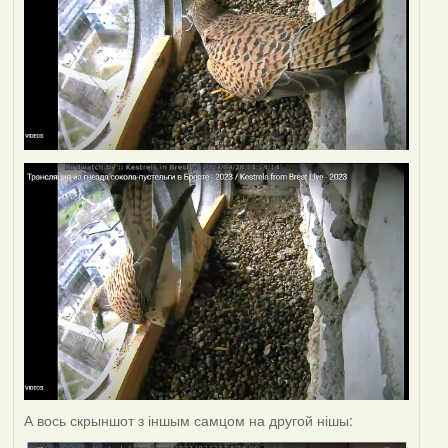
А вось скрыншот з іншым самцом на другой нішы: