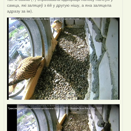
самца, які заляцеў з ёй у другую нішу, а яна заляцела
адразу за ім).