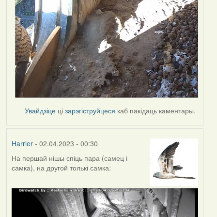
Увайдзіце
ці
зарэгіструйцеся
каб пакідаць каментары.
Harrier
- 02.04.2023 - 00:30
На першай нішы спіць пара (самец і
самка), на другой толькі самка: