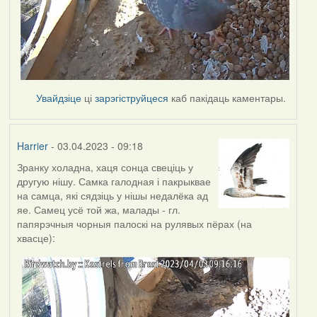
Увайдзіце
ці
зарэгіструйцеся
каб пакідаць каментары.
Harrier
- 03.04.2023 - 09:18
Зранку холадна, хаця сонца свеціць у
другую нішу. Самка галодная і пакрыквае
на самца, які сядзіць у нішы недалёка ад
яе. Самец усё той жа, малады - гл.
папярэчныя чорныя палоскі на рулявых пёрах (на
хвасце):