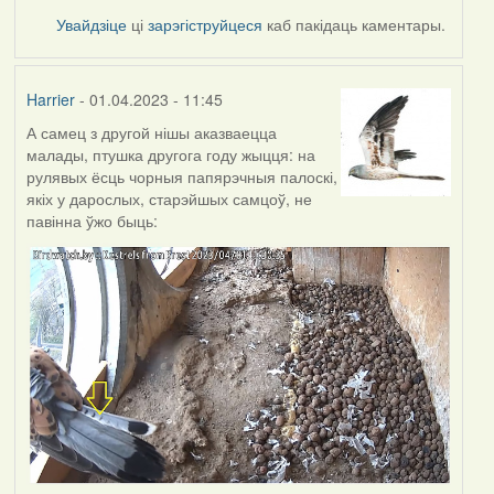
Увайдзіце
ці
зарэгіструйцеся
каб пакідаць каментары.
Harrier
- 01.04.2023 - 11:45
А самец з другой нішы аказваецца
малады, птушка другога году жыцця: на
рулявых ёсць чорныя папярэчныя палоскі,
якіх у дарослых, старэйшых самцоў, не
павінна ўжо быць: