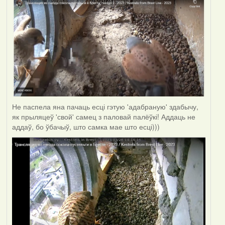
Не паспела яна пачаць есці гэтую 'адабраную' здабычу,
як прыляцеў 'свой' самец з паловай палёўкі! Аддаць не
аддаў, бо ўбачыў, што самка мае што есці)))