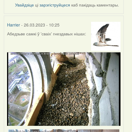
Увайдзіце
ці
зарэгіструйцеся
каб пакідаць каментары.
Harrier
- 26.03.2023 - 10:25
Абедзьве самкі ў 'сваіх' гнездавых нішах: