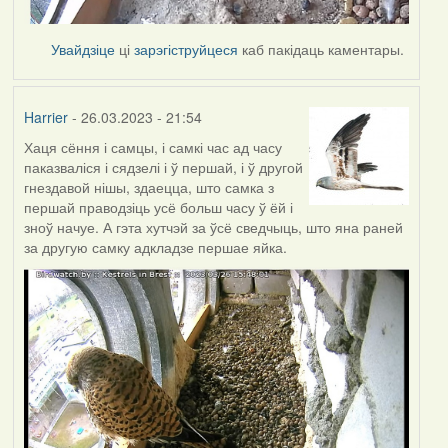
Увайдзіце
ці
зарэгіструйцеся
каб пакідаць каментары.
Harrier
- 26.03.2023 - 21:54
Хаця сёння і самцы, і самкі час ад часу
паказваліся і сядзелі і ў першай, і ў другой
гнездавой нішы, здаецца, што самка з
першай праводзіць усё больш часу ў ёй і
зноў начуе. А гэта хутчэй за ўсё сведчыць, што яна раней
за другую самку адкладзе першае яйка.