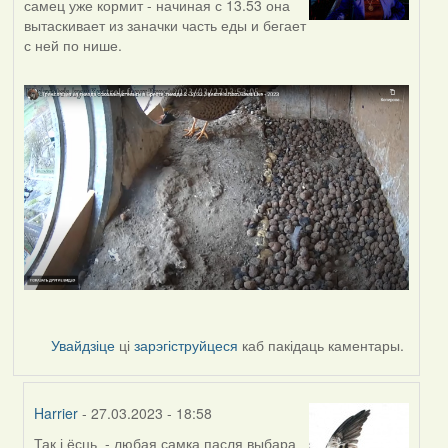
самец уже кормит - начиная с 13.53 она
вытаскивает из заначки часть еды и бегает
с ней по нише.
Увайдзіце
ці
зарэгіструйцеся
каб пакідаць каментары.
Harrier
- 27.03.2023 - 18:58
Так і ёсць - любая самка пасля выбара