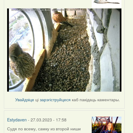
Увайдзіце
ці
зарэгіструйцеся
каб пакідаць каментары.
Estydaven
- 27.03.2023 - 17:58
Судя по всему, самку из второй ниши