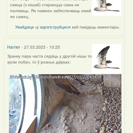
In
самца (з нішай) стараецца сама не
reply
паляваць. Яе павінен забяспечваць ежай
to
яе самец.
by
Estydaven
Увайдзіце
ці
зарэгіструйцеся
каб пакідаць каментары.
Harrier
- 27.03.2023 - 10:25
Зранку пара часта сядзіць у другой нішы то
зусім побач, то ў розных дзірках: