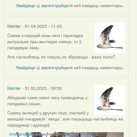
Увайдзіце
ці
зарэгіструйцеся
каб пакідаць каментары.
Harrier
- 01.04.2023 - 11:43
Самка з першай нішы калі і прысядае
рытуальна пры выглядзе самца, то ў
гнездавую ямку.
Але паглыбляць яе пакуль не збіраецца - рана яшчэ?
Увайдзіце
ці
зарэгіструйцеся
каб пакідаць каментары.
Harrier
- 31.03.2023 - 09:50
Абедзьве самкі шмат часу праводзяць у
гнездавых нішах.
Самец заляцеў у другую нішу, пастаяў у
меншай гнездавой ' ямцы', але пашыраць-паглыбляць яе
перадумаў і адляцеў.