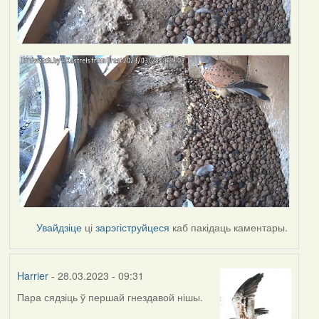
Увайдзіце
ці
зарэгіструйцеся
каб пакідаць каментары.
Harrier
- 28.03.2023 - 09:31
Пара сядзіць ў першай гнездавой нішы.