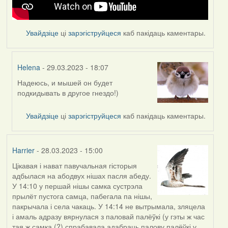
Увайдзіце
ці
зарэгіструйцеся
каб пакідаць каментары.
Helena
- 29.03.2023 - 18:07
Надеюсь, и мышей он будет
In
подкидывать в другое гнездо!)
reply
to
Увайдзіце
ці
зарэгіструйцеся
каб пакідаць каментары.
by
Feather
Harrier
- 28.03.2023 - 15:00
Цікавая і нават павучальная гісторыя
адбылася на абодвух нішах пасля абеду.
У 14:10 у першай нішы самка сустрэла
прылёт пустога самца, пабегала па нішы,
пакрычала і села чакаць. У 14:14 не вытрымала, зляцела
і амаль адразу вярнулася з паловай палёўкі (у гэты ж час
тая ж самка (?) спрабавала адабраць палову палёўкі у