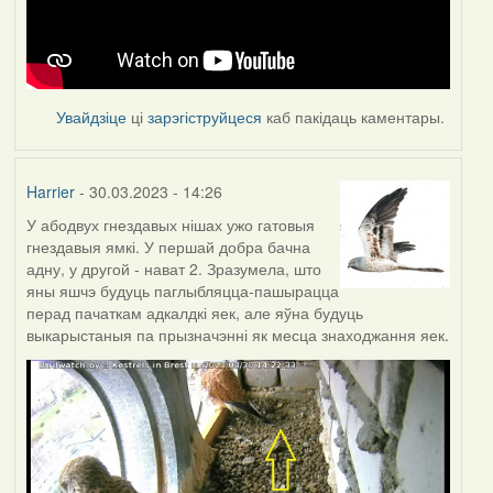
Увайдзіце
ці
зарэгіструйцеся
каб пакідаць каментары.
Harrier
- 30.03.2023 - 14:26
У абодвух гнездавых нішах ужо гатовыя
гнездавыя ямкі. У першай добра бачна
адну, у другой - нават 2. Зразумела, што
яны яшчэ будуць паглыбляцца-пашырацца
перад пачаткам адкалдкі яек, але яўна будуць
выкарыстаныя па прызначэнні як месца знаходжання яек.