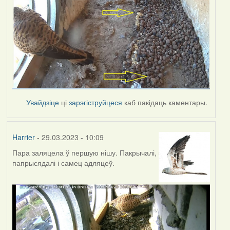
Увайдзіце
ці
зарэгіструйцеся
каб пакідаць каментары.
Harrier
- 29.03.2023 - 10:09
Пара заляцела ў першую нішу. Пакрычалі,
папрысядалі і самец адляцеў.