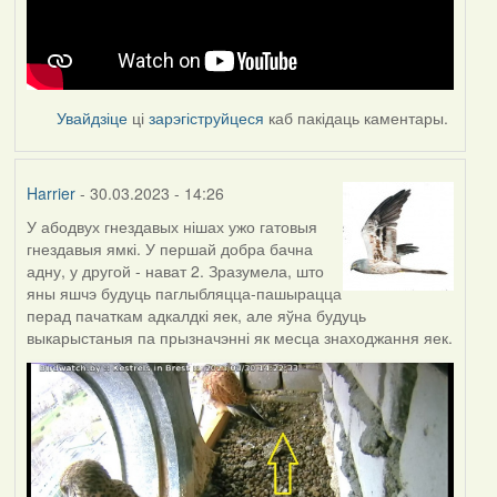
Увайдзіце
ці
зарэгіструйцеся
каб пакідаць каментары.
Harrier
- 30.03.2023 - 14:26
У абодвух гнездавых нішах ужо гатовыя
гнездавыя ямкі. У першай добра бачна
адну, у другой - нават 2. Зразумела, што
яны яшчэ будуць паглыбляцца-пашырацца
перад пачаткам адкалдкі яек, але яўна будуць
выкарыстаныя па прызначэнні як месца знаходжання яек.