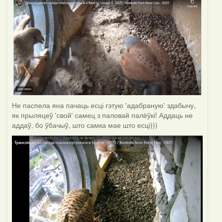
Не паспела яна пачаць есці гэтую 'адабраную' здабычу,
як прыляцеў 'свой' самец з паловай палёўкі! Аддаць не
аддаў, бо ўбачыў, што самка мае што есці)))