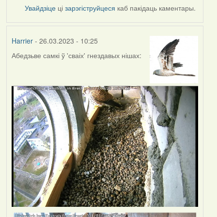
Увайдзіце
ці
зарэгіструйцеся
каб пакідаць каментары.
Harrier
- 26.03.2023 - 10:25
Абедзьве самкі ў 'сваіх' гнездавых нішах: