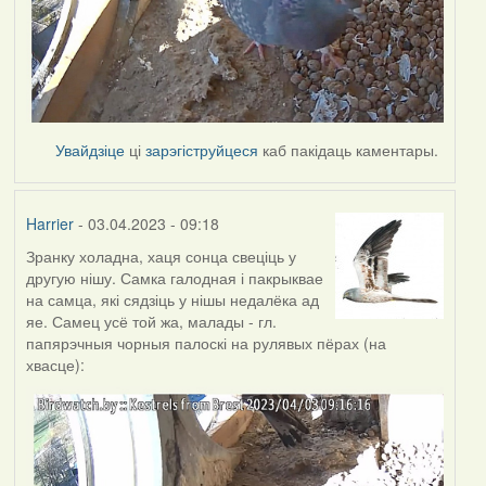
Увайдзіце
ці
зарэгіструйцеся
каб пакідаць каментары.
Harrier
- 03.04.2023 - 09:18
Зранку холадна, хаця сонца свеціць у
другую нішу. Самка галодная і пакрыквае
на самца, які сядзіць у нішы недалёка ад
яе. Самец усё той жа, малады - гл.
папярэчныя чорныя палоскі на рулявых пёрах (на
хвасце):