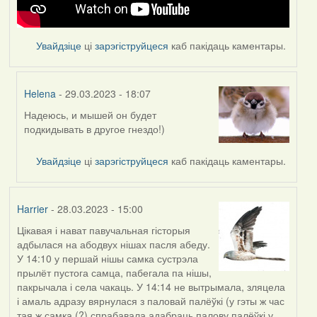
Увайдзіце
ці
зарэгіструйцеся
каб пакідаць каментары.
Helena
- 29.03.2023 - 18:07
Надеюсь, и мышей он будет
In
подкидывать в другое гнездо!)
reply
to
Увайдзіце
ці
зарэгіструйцеся
каб пакідаць каментары.
by
Feather
Harrier
- 28.03.2023 - 15:00
Цікавая і нават павучальная гісторыя
адбылася на абодвух нішах пасля абеду.
У 14:10 у першай нішы самка сустрэла
прылёт пустога самца, пабегала па нішы,
пакрычала і села чакаць. У 14:14 не вытрымала, зляцела
і амаль адразу вярнулася з паловай палёўкі (у гэты ж час
тая ж самка (?) спрабавала адабраць палову палёўкі у