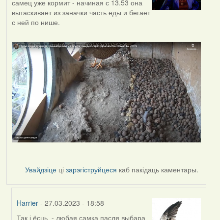
самец уже кормит - начиная с 13.53 она
вытаскивает из заначки часть еды и бегает
с ней по нише.
Увайдзіце
ці
зарэгіструйцеся
каб пакідаць каментары.
Harrier
- 27.03.2023 - 18:58
Так і ёсць - любая самка пасля выбара