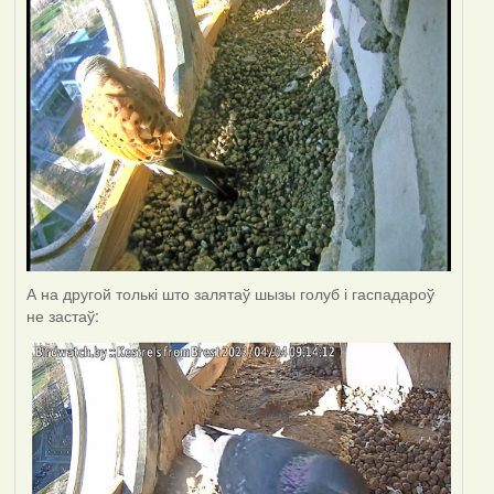
А на другой толькі што залятаў шызы голуб і гаспадароў
не застаў: