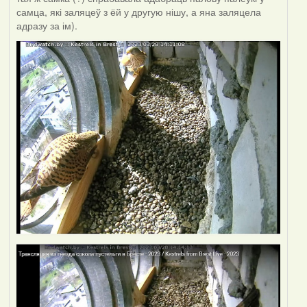
самца, які заляцеў з ёй у другую нішу, а яна заляцела
адразу за ім).