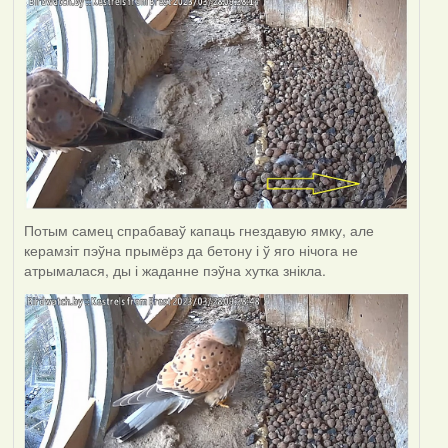
Потым самец спрабаваў капаць гнездавую ямку, але
керамзіт пэўна прымёрз да бетону і ў яго нічога не
атрымалася, ды і жаданне пэўна хутка знікла.