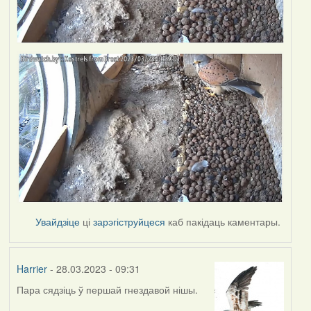
Увайдзіце
ці
зарэгіструйцеся
каб пакідаць каментары.
Harrier
- 28.03.2023 - 09:31
Пара сядзіць ў першай гнездавой нішы.