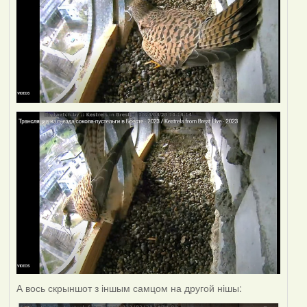
А вось скрыншот з іншым самцом на другой нішы: