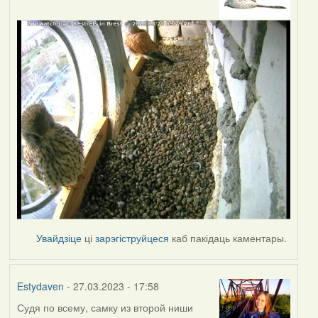
Увайдзіце
ці
зарэгіструйцеся
каб пакідаць каментары.
Estydaven
- 27.03.2023 - 17:58
Судя по всему, самку из второй ниши