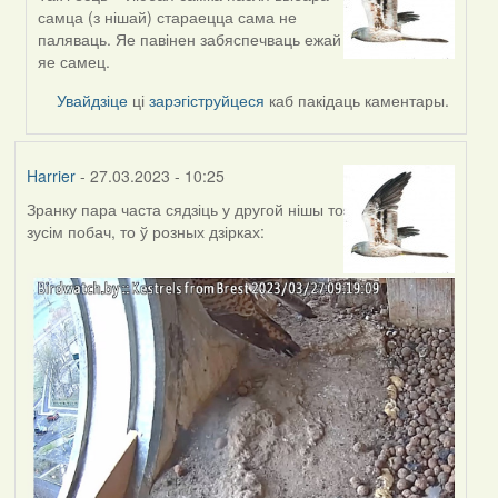
In
самца (з нішай) стараецца сама не
reply
паляваць. Яе павінен забяспечваць ежай
to
яе самец.
by
Estydaven
Увайдзіце
ці
зарэгіструйцеся
каб пакідаць каментары.
Harrier
- 27.03.2023 - 10:25
Зранку пара часта сядзіць у другой нішы то
зусім побач, то ў розных дзірках: