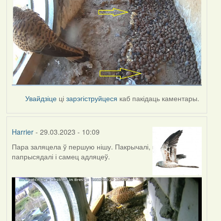
Увайдзіце
ці
зарэгіструйцеся
каб пакідаць каментары.
Harrier
- 29.03.2023 - 10:09
Пара заляцела ў першую нішу. Пакрычалі,
папрысядалі і самец адляцеў.