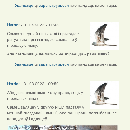
Увайдзіце
ці
зарэгіструйцеся
каб пакідаць каментары.
Harrier
- 01.04.2023 - 11:43
Самка з першай нішы калі і прысядае
рытуальна пры выглядзе самца, то ў
гнездавую ямку.
Але паглыбляць яе пакуль не збіраецца - рана яшчэ?
Увайдзіце
ці
зарэгіструйцеся
каб пакідаць каментары.
Harrier
- 31.03.2023 - 09:50
Абедзьве самкі шмат часу праводзяць у
гнездавых нішах.
Самец заляцеў у другую нішу, пастаяў у
меншай гнездавой ' ямцы', але пашыраць-паглыбляць яе
перадумаў і адляцеў.