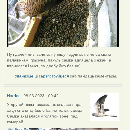
Ну і далей яны заляталі ў нішу - адляталі з яе са сваім
палавінкамі грызуна, пакуль самка адляцела з ежай, а
вярнулася і чысціла дзюбу ўжо без яе)
Увайдзіце
ці
зарэгіструйцеся
каб пакідаць каментары.
Harrier
- 28.03.2023 - 09:42
У другой нішы таксама аказалася пара,
хаця спачатку было бачна толькі самца.
Самка аказалася ў 'сляпой зоне' пад
камерай.