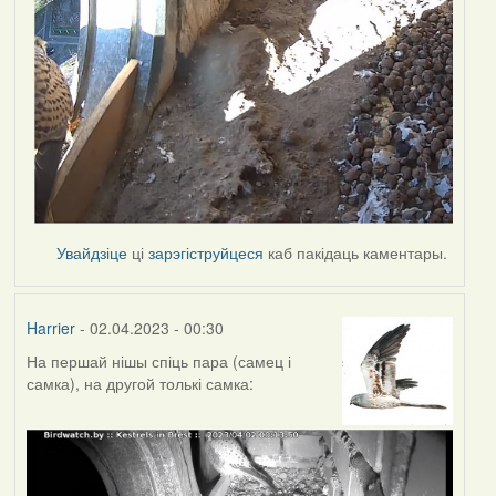
Увайдзіце
ці
зарэгіструйцеся
каб пакідаць каментары.
Harrier
- 02.04.2023 - 00:30
На першай нішы спіць пара (самец і
самка), на другой толькі самка: