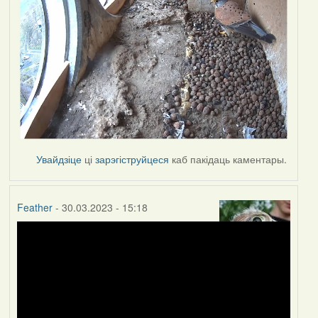
Увайдзіце
ці
зарэгіструйцеся
каб пакідаць каментары.
Feather
- 30.03.2023 - 15:18