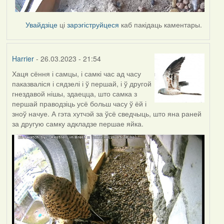
Увайдзіце
ці
зарэгіструйцеся
каб пакідаць каментары.
Harrier
- 26.03.2023 - 21:54
Хаця сёння і самцы, і самкі час ад часу
паказваліся і сядзелі і ў першай, і ў другой
гнездавой нішы, здаецца, што самка з
першай праводзіць усё больш часу ў ёй і
зноў начуе. А гэта хутчэй за ўсё сведчыць, што яна раней
за другую самку адкладзе першае яйка.