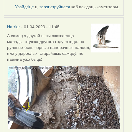
Увайдзіце
ці
зарэгіструйцеся
каб пакідаць каментары.
Harrier
- 01.04.2023 - 11:45
А самец з другой нішы аказваецца
малады, птушка другога году жыцця: на
рулявых ёсць чорныя папярэчныя палоскі,
якіх у дарослых, старэйшых самцоў, не
павінна ўжо быць: