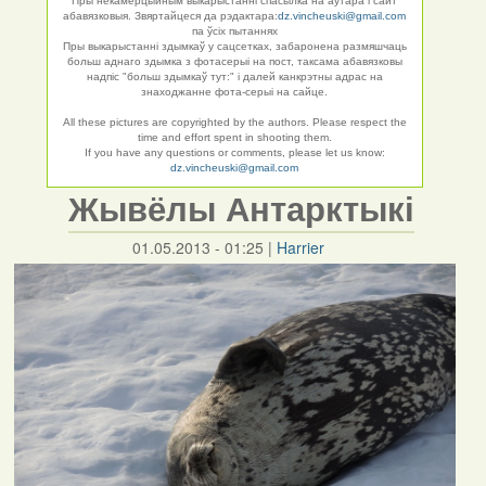
Пры некамерцыйным выкарыстанні спасылка на аўтара і сайт
абавязковыя. Звяртайцеся да рэдактара:
dz.vincheuski@gmail.com
па ўсіх пытаннях
Пры выкарыстанні здымкаў у сацсетках, забаронена размяшчаць
больш аднаго здымка з фотасерыі на пост, таксама абавязковы
надпіс "больш здымкаў тут:" і далей канкрэтны адрас на
знаходжанне фота-серыі на сайце.
All these pictures are copyrighted by the authors. Please respect the
time and effort spent in shooting them.
If you have any questions or comments, please let us know:
dz.vincheuski@gmail.com
Жывёлы Антарктыкі
01.05.2013 - 01:25
|
Harrier