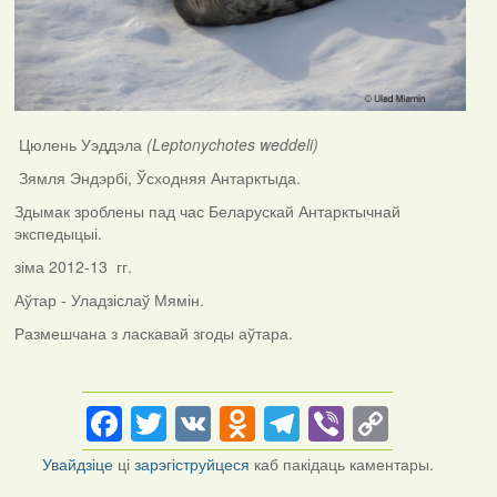
Цюлень Уэддэла
(
Leptonychotes weddeli)
Зямля Эндэрбі, Ўсходняя Антарктыда.
Здымак зроблены пад час Беларускай Антарктычнай
экспедыцыі.
зіма 2012-13 гг.
Аўтар - Уладзіслаў Мямін.
Размешчана з ласкавай згоды аўтара.
Facebook
Twitter
VK
Odnoklassniki
Telegram
Viber
Copy
Link
Увайдзіце
ці
зарэгіструйцеся
каб пакідаць каментары.