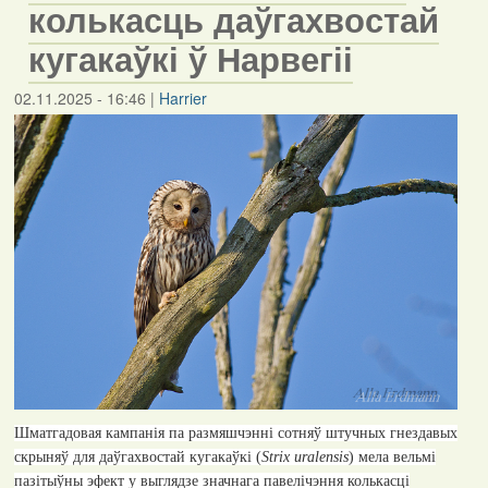
колькасць даўгахвостай
кугакаўкі ў Нарвегіі
02.11.2025 - 16:46
|
Harrier
Шматгадовая кампанія па размяшчэнні сотняў штучных гнездавых
скрыняў для даўгахвостай кугакаўкі (
Strix uralensis
) мела вельмі
пазітыўны эфект у выглядзе значнага павелічэння колькасці