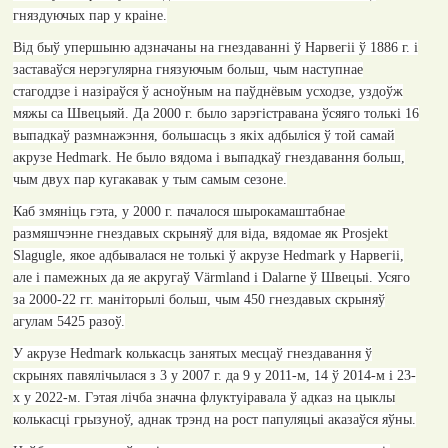
гняздуючых пар у краіне.
Від быў упершыню адзначаны на гнездаванні ў Нарвегіі ў
1886
г. і
заставаўся нерэгулярна гнязуючым больш, чым наступнае
стагоддзе і назіраўся ў асноўным на паўднёвым усходзе, уздоўж
мяжы са Швецыяй. Да 2000 г. было зарэгістравана ўсяяго толькі 16
выпадкаў размнажэння, большасць з якіх адбыліся ў той самай
акрузе
Hedmark.
Не было вядома і выпадкаў гнездавання больш,
чым двух пар кугакавак у тым самым сезоне.
Каб змяніць гэта, у 2000 г. пачалося шырокамаштабнае
размяшчэнне гнездавых скрыняў для віда, вядомае як
Prosjekt
Slagugle
, якое адбывалася не толькі ў акрузе
Hedmark
у Нарвегіі
,
але і памежных да яе акругаў
Värmland
і
Dalarne
ў Швецыі
.
Усяго
за 2000-22 гг. маніторылі больш, чым 450 гнездавых скрыняў
агулам
5425
разоў
.
У акрузе
Hedmark
колькасць занятых месцаў гнездавання ў
скрынях павялічылася з 3 у 2007 г. да 9 у 2011-м, 14 ў 2014-м і 23-
х у 2022-м. Гэтая лічба значна флуктуіравала ў адказ на цыклы
колькасці грызуноў, аднак трэнд на рост папуляцыі аказаўся яўны.