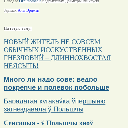
Паводле
Ornithomedia
падрыхтаваў Дзьмітры Вінчэўскі
Здымак
Алы Эрдман
На гэтую тэму:
НОВЫЙ ЖИТЕЛЬ НЕ СОВСЕМ
ОБЫЧНЫХ ИССКУСТВЕННЫХ
ГНЕЗДОВИЙ – ДЛИННОХВОСТАЯ
НЕЯСЫТЬ!
Много ли надо сове: ведро
покрепче и полевок побольше
Барадатая кугакаўка ўпершыню
загнездавала ў Польшчы
Сенсацыя - ў Польшчы зноў