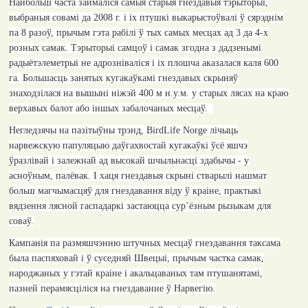
Найбольш часта займаліся самыя старыя гнездавыя тэрыторыі,
выбраныя совамі да 2008 г. і іх птушкі выкарыстоўвалі ў сярэднім
па 8 разоў, прычым гэта рабілі ў тых самых месцах ад 3 да 4-х
розных самак. Тэрыторыі самцоў і самак згодна з дадзенымі
радыётэлеметрыі не адрозніваліся і іх плошча аказалася каля 600
га. Большасць занятых кугакаўкамі гнездавых скрыняў
знаходзілася на вышыні ніжэй 400 м н.у.м. у старых лясах на краю
верхавых балот або іншых забалочаных месцаў.
Негледзячы на пазітыўны трэнд,
BirdLife Norge
лічыць
нарвежскую папуляцыю даўгахвостай кугакаўкі ўсё яшчэ
ўразлівай і залежнай ад высокай шчыльнасці здабычы - у
асноўным, палёвак. І хаця гнездавыя скрыні стварылі нашмат
больш магчымасцяў для гнездавання віду ў краіне, практыкі
вядзення лясной гаспадаркі застаюцца сур’ёзным рызыкам для
соваў.
Кампанія па размяшчэнню штучных месцаў гнездавання таксама
была паспяховай і ў суседняй Швецыі, прычым частка самак,
народжаных у гэтай краіне і акальцаваных там птушанятамі,
пазней перамясціліся на гнездаванне ў Нарвегію.