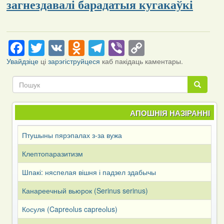
загнездавалі барадатыя кугакаўкі
Facebook
Twitter
VK
Odnoklassniki
Telegram
Viber
Copy
Link
Увайдзіце
ці
зарэгіструйцеся
каб пакідаць каментары.
Пошук
Пошук
АПОШНІЯ НАЗІРАННІ
Птушыны пярэпалах з-за вужа
Клептопаразитизм
Шпакі: няспелая вішня і падзел здабычы
Канареечный вьюрок (Serinus serinus)
Косуля (Capreоlus capreоlus)