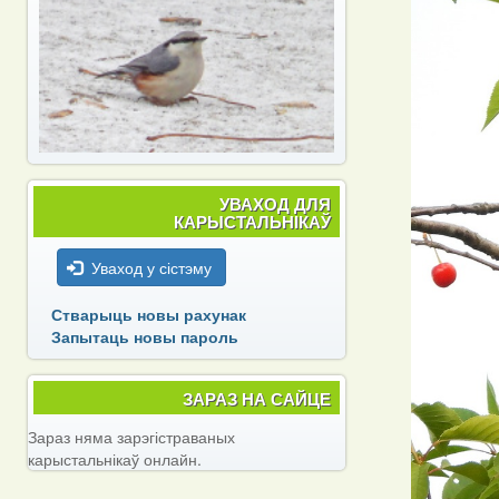
УВАХОД ДЛЯ
КАРЫСТАЛЬНІКАЎ
Уваход у сістэму
Стварыць новы рахунак
Запытаць новы пароль
ЗАРАЗ НА САЙЦЕ
Зараз няма зарэгістраваных
карыстальнікаў онлайн.