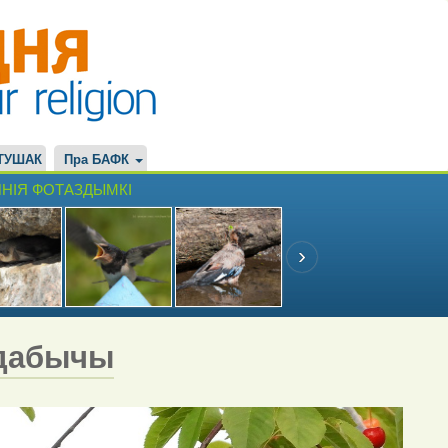
ТУШАК
Пра БАФК
НІЯ ФОТАЗДЫМКІ
здабычы