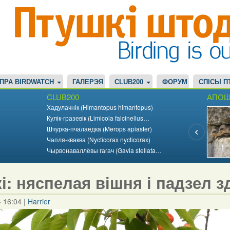
ПРА BIRDWATCH
ГАЛЕРЭЯ
CLUB200
ФОРУМ
СПІСЫ П
CLUB200
АПОШ
Хадулачнік (Himantopus himantopus)
Кулік-гразевік (Limicola falcinellus…
Шчурка-пчалаедка (Merops apiaster)
Чапля-кваква (Nycticorax nycticorax)
Чырвонаваллёвы гагач (Gavia stellata…
і: няспелая вішня і падзел 
- 16:04
|
Harrier