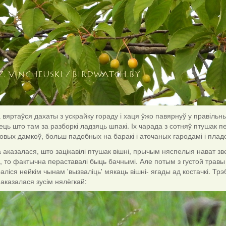
вяртаўся дахаты з ускрайку гораду і хаця ўжо павярнуў у правільн
ець што там за разборкі ладзяць шпакі. Іх чарада з сотняў птушак п
вых дамкоў, больш падобных на баракі і аточаных гародамі і плад
а аказалася, што зацікавілі птушак вішні, прычым няспелыя нават звер
, то фактычна пераставалі быць бачнымі. Але потым з густой травы
араліся нейкім чынам 'вызваліць' мякаць вішні- ягады ад костачкі. Тр
 аказалася зусім нялёгкай: