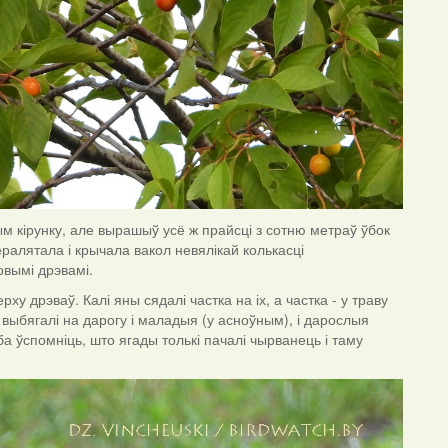
ым кірунку, але вырашыў усё ж прайсці з сотню метраў ўбок
ералятала і крычала вакол невялікай колькасці
овымі дрэвамі.
ху дрэваў. Калі яны сядалі частка на іх, а частка - у траву
 выбягалі на дарогу і маладыя (у асноўным), і дарослыя
эба ўспомніць, што ягады толькі пачалі чырванець і таму