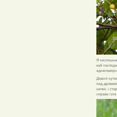
Я няспешна 
каб паглядз
аднапавярхо
Даволі хутк
пад дрэвамі
шпакі, і ст
справа гэта