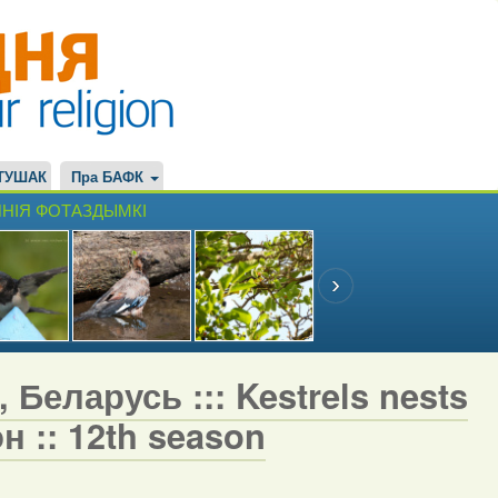
ТУШАК
Пра БАФК
НІЯ ФОТАЗДЫМКІ
 Беларусь ::: Kestrels nests
н :: 12th season