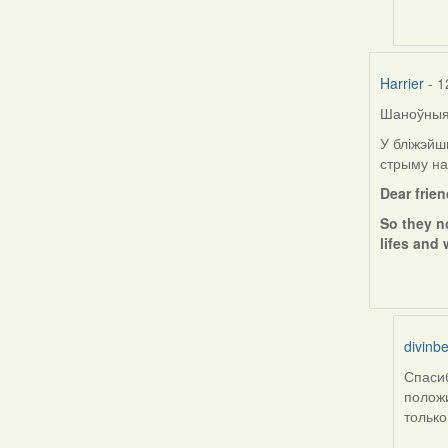
by
ZNR
Harrier
- 1
Шаноўныя 
У бліжэйш
стрыму на
Dear frie
So they n
lifes and 
divinbe
Спасиб
In
положи
reply
только
to
by