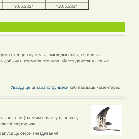
9.05.2021
12.05.2021
дома птенцов пустельг, выглядывали две головы.
ла добычу и кормила птенцов. Место действия - та же
Увайдзіце
ці
зарэгіструйцеся
каб пакідаць каментары.
ычынах гіне ў самым пачатку ці нават у
класці паўторную.
рапусціць сезон гнездавання.