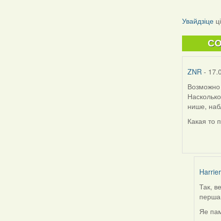
Увайдзіце
ц
C
ZNR
- 17.
Возможно 
Насколько
нише, наб
Какая то 
Harrier
Так, в
In
першай
reply
to
Яе пам