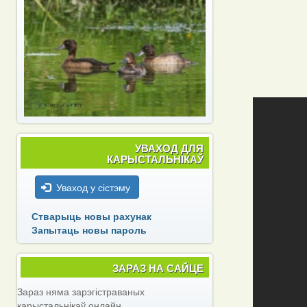
УВАХОД ДЛЯ
КАРЫСТАЛЬНІКАЎ
Уваход у сістэму
Стварыць новы рахунак
Запытаць новы пароль
ЗАРАЗ НА САЙЦЕ
Зараз няма зарэгістраваных
карыстальнікаў онлайн.