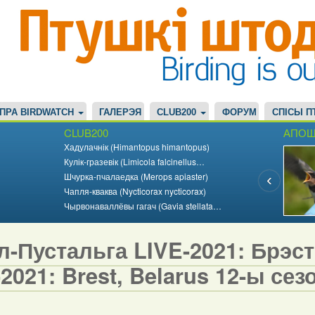
ПРА BIRDWATCH
ГАЛЕРЭЯ
CLUB200
ФОРУМ
СПІСЫ П
CLUB200
АПОШ
Хадулачнік (Himantopus himantopus)
Кулік-гразевік (Limicola falcinellus…
Шчурка-пчалаедка (Merops apiaster)
Чапля-кваква (Nycticorax nycticorax)
Чырвонаваллёвы гагач (Gavia stellata…
-Пустальга LIVE-2021: Брэст,
2021: Brest, Belarus 12-ы сезо