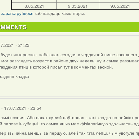
8.05.2021
9.05.2021
9.05.2021
і
зарэгіструйцеся
каб пакідаць каментары.
OMMENTS
07.2021 - 21:23
будет интересно - наблюдал сегодня в чердачной нише соседнего 
 мог разглядеть возраст в районе двух недель, ну и самка разрыва
людения птиц в которой писал тут в комментах весной.
поздняя кладка
- 17.07.2021 - 23:54
ельмі позняя. Або нават хутчэй паўторная - калі кладка па нейкіх пр
 палове інкубацыі, то самка яшчэ мае фізіялагічную здольнасць ад
ер звычайна меншы за першую, але і так гэта лепш, чым увогуле п