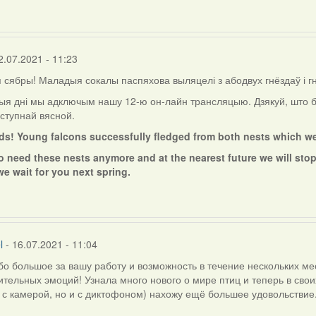
2.07.2021 - 11:23
сябры! Маладыя сокалы паспяхова выляцелі з абодвух гнёздаў і г
ыя дні мы адключым нашу 12-ю он-лайн трансляцыю. Дзякуй, што б
ступнай вясной.
nds! Young falcons successfully fledged from both nests which w
o need these nests anymore and at the nearest future we will stop
we wait for you next spring.
l
- 16.07.2021 - 11:04
о большое за вашу работу и возможность в течение нескольких мес
тельных эмоций! Узнала много нового о мире птиц и теперь в сво
 с камерой, но и с диктофоном) нахожу ещё большее удовольствие