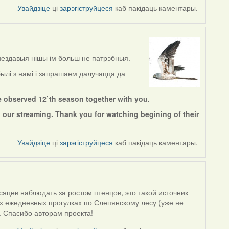
Увайдзіце
ці
зарэгіструйцеся
каб пакідаць каментары.
нездавыя нішы ім больш не патрэбныя.
ылі з намі і запрашаем далучацца да
e observed 12`th season together with you.
 our streaming. Thank you for watching begining of their
Увайдзіце
ці
зарэгіструйцеся
каб пакідаць каментары.
яцев наблюдать за ростом птенцов, это такой источник
их ежедневных прогулках по Слепянскому лесу (уже не
. Спасибо авторам проекта!