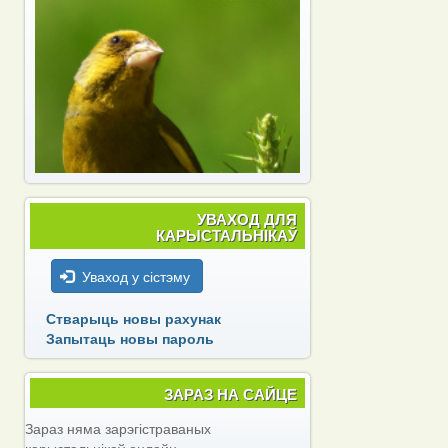
УВАХОД ДЛЯ
КАРЫСТАЛЬНІКАЎ
Уваход у сістэму
Стварыць новы рахунак
Запытаць новы пароль
ЗАРАЗ НА САЙЦЕ
Зараз няма зарэгістраваных
карыстальнікаў онлайн.