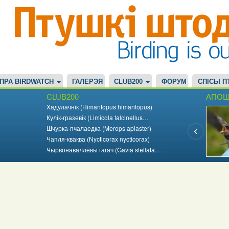
ПРА BIRDWATCH
ГАЛЕРЭЯ
CLUB200
ФОРУМ
СПІСЫ П
CLUB200
АПОШ
Хадулачнік (Himantopus himantopus)
Кулік-гразевік (Limicola falcinellus…
Шчурка-пчалаедка (Merops apiaster)
Чапля-кваква (Nycticorax nycticorax)
Чырвонаваллёвы гагач (Gavia stellata…