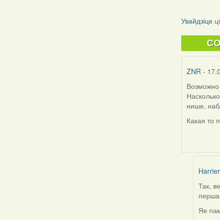
Увайдзіце
ц
C
ZNR
- 17.
Возможно 
Насколько
нише, наб
Какая то 
Harrier
Так, в
In
першай
reply
to
Яе пам