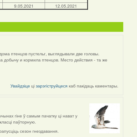
9.05.2021
12.05.2021
дома птенцов пустельг, выглядывали две головы.
ла добычу и кормила птенцов. Место действия - та же
Увайдзіце
ці
зарэгіструйцеся
каб пакідаць каментары.
ычынах гіне ў самым пачатку ці нават у
класці паўторную.
рапусціць сезон гнездавання.