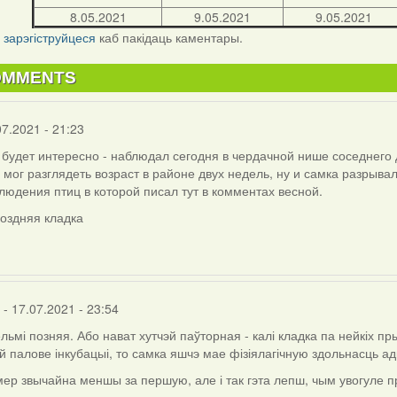
8.05.2021
9.05.2021
9.05.2021
і
зарэгіструйцеся
каб пакідаць каментары.
OMMENTS
07.2021 - 21:23
будет интересно - наблюдал сегодня в чердачной нише соседнего 
 мог разглядеть возраст в районе двух недель, ну и самка разрыва
людения птиц в которой писал тут в комментах весной.
поздняя кладка
- 17.07.2021 - 23:54
ельмі позняя. Або нават хутчэй паўторная - калі кладка па нейкіх пр
 палове інкубацыі, то самка яшчэ мае фізіялагічную здольнасць ад
ер звычайна меншы за першую, але і так гэта лепш, чым увогуле п