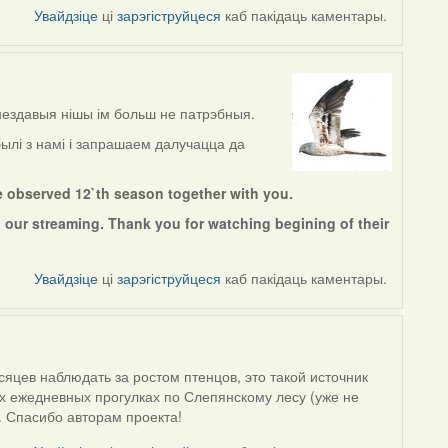
Увайдзіце
ці
зарэгіструйцеся
каб пакідаць каментары.
нездавыя нішы ім больш не патрэбныя.
ылі з намі і запрашаем далучацца да
e observed 12`th season together with you.
 our streaming. Thank you for watching begining of their
Увайдзіце
ці
зарэгіструйцеся
каб пакідаць каментары.
яцев наблюдать за ростом птенцов, это такой источник
их ежедневных прогулках по Слепянскому лесу (уже не
. Спасибо авторам проекта!