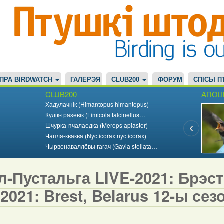
ПРА BIRDWATCH
ГАЛЕРЭЯ
CLUB200
ФОРУМ
СПІСЫ П
CLUB200
АПОШ
Хадулачнік (Himantopus himantopus)
Кулік-гразевік (Limicola falcinellus…
Шчурка-пчалаедка (Merops apiaster)
Чапля-кваква (Nycticorax nycticorax)
Чырвонаваллёвы гагач (Gavia stellata…
-Пустальга LIVE-2021: Брэст,
2021: Brest, Belarus 12-ы сезо