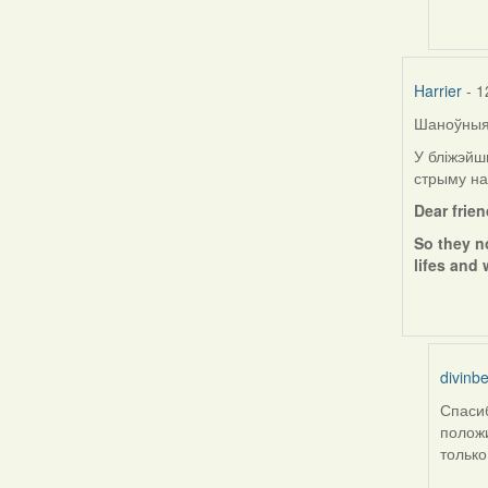
by
ZNR
Harrier
- 1
Шаноўныя 
У бліжэйш
стрыму на
Dear frie
So they n
lifes and 
divinbe
Спасиб
In
положи
reply
только
to
by