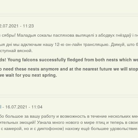
2.07.2021 - 11:23
сябры! Маладыя сокалы паспяхова выляцелі з абодвух гнёздаў і г
ыя дні мы адключым нашу 12-ю он-лайн трансляцыю. Дзякуй, што б
ступнай вясной.
nds! Young falcons successfully fledged from both nests which w
o need these nests anymore and at the nearest future we will stop
we wait for you next spring.
l
- 16.07.2021 - 11:04
о большое за вашу работу и возможность в течение нескольких мес
тельных эмоций! Узнала много нового о мире птиц и теперь в сво
 с камерой, но и с диктофоном) нахожу ещё большее удовольствие