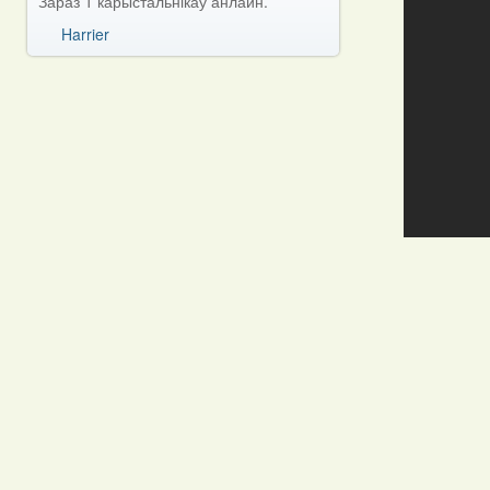
Зараз 1 карыстальнікаў анлайн.
Harrier