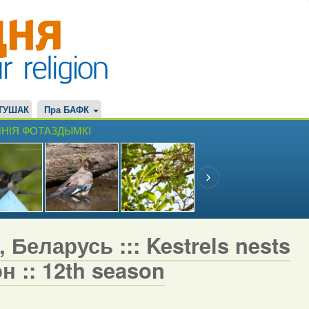
ТУШАК
Пра БАФК
НІЯ ФОТАЗДЫМКІ
 Беларусь ::: Kestrels nests
н :: 12th season