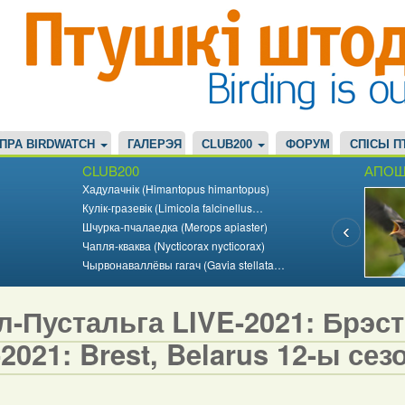
ПРА BIRDWATCH
ГАЛЕРЭЯ
CLUB200
ФОРУМ
СПІСЫ П
CLUB200
АПОШ
Хадулачнік (Himantopus himantopus)
Кулік-гразевік (Limicola falcinellus…
Шчурка-пчалаедка (Merops apiaster)
Чапля-кваква (Nycticorax nycticorax)
Чырвонаваллёвы гагач (Gavia stellata…
-Пустальга LIVE-2021: Брэст,
2021: Brest, Belarus 12-ы сезо