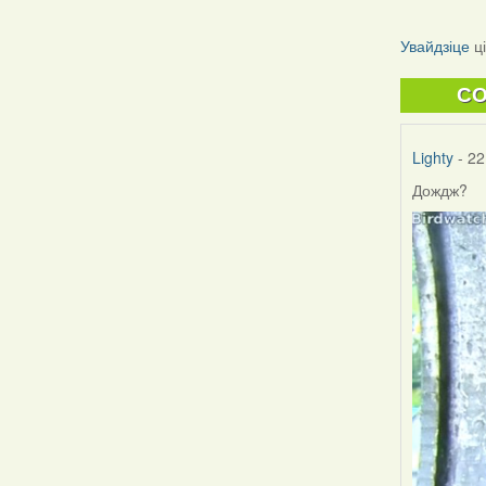
Увайдзіце
ц
C
Lighty
- 22
Дождж?