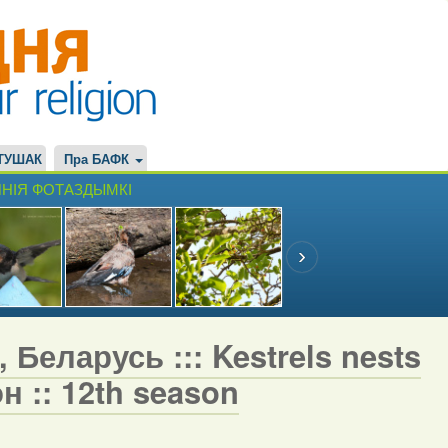
ТУШАК
Пра БАФК
НІЯ ФОТАЗДЫМКІ
 Беларусь ::: Kestrels nests
н :: 12th season