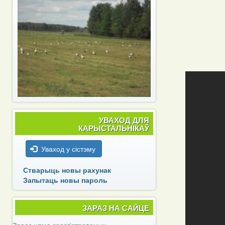
УВАХОД ДЛЯ
КАРЫСТАЛЬНІКАЎ
Уваход у сістэму
Стварыць новы рахунак
Запытаць новы пароль
ЗАРАЗ НА САЙЦЕ
Зараз няма зарэгістраваных