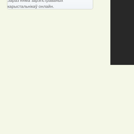
карыстальнікаў онлайн.