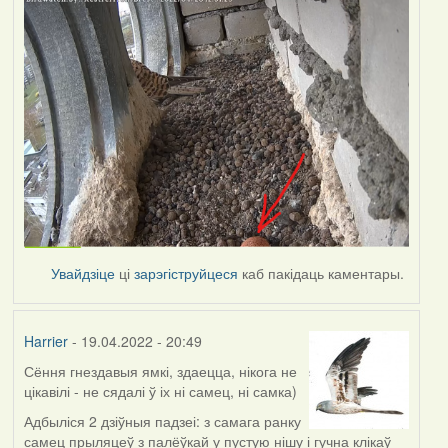
Увайдзіце
ці
зарэгіструйцеся
каб пакідаць каментары.
Harrier
- 19.04.2022 - 20:49
Сёння гнездавыя ямкі, здаецца, нікога не
цікавілі - не сядалі ў іх ні самец, ні самка)
Адбыліся 2 дзіўныя падзеі: з самага ранку
самец прыляцеў з палёўкай у пустую нішу і гучна клікаў