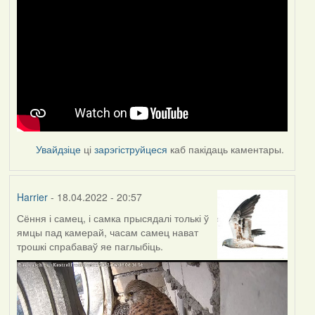
Увайдзіце
ці
зарэгіструйцеся
каб пакідаць каментары.
Harrier
- 18.04.2022 - 20:57
Сёння і самец, і самка прысядалі толькі ў
ямцы пад камерай, часам самец нават
трошкі спрабаваў яе паглыбіць.