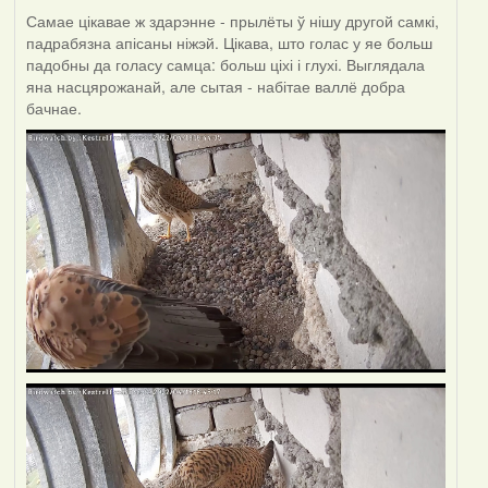
Самае цікавае ж здарэнне - прылёты ў нішу другой самкі,
падрабязна апісаны ніжэй. Цікава, што голас у яе больш
падобны да голасу самца: больш ціхі і глухі. Выглядала
яна насцярожанай, але сытая - набітае валлё добра
бачнае.