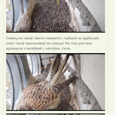
Самец не чакаў такога паварота і пайшоў за здабычай,
узяў і ізноў прапанаваў яе самцы) На гэты раз яна
адляцела з палёўкай і, напэўна, з'ела.