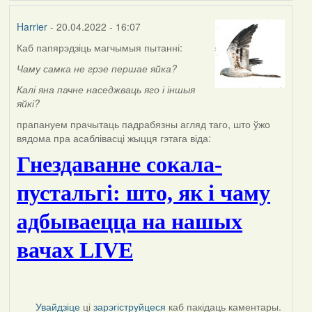
Harrier
- 20.04.2022 - 16:07
Каб папярэдзіць магчымыя пытанні:
Чаму самка не грэе першае яйка?
К
алі яна пачне наседжваць яго і іншыя
яйкі?
прапануем прачытаць падрабязны агляд таго, што ўжо
вядома пра асаблівасці жыцця гэтага віда:
Гнездаванне сокала-
пустальгі: што, як і чаму
адбываецца на нашых
вачах LIVE
Увайдзіце
ці
зарэгіструйцеся
каб пакідаць каментары.