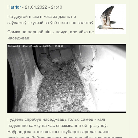
Harrier
- 21.04.2022 - 21:40
На другой нішы нікога за дзень не
заўважыў - хутчэй за ўсё ніхто і не залятаў.
Самка на першай нішы начуе, але яйка не
наседжвае:
І ўдзень спрабуе наседжваць толькі самец - калі
падмяняе самку на час спажывання ёй грызуноў.
Наўрацці за гэтыя хвіліны інкубацыі зародак пачне
развівацца. Заўтра чакаем на другое яйка, але яго можа