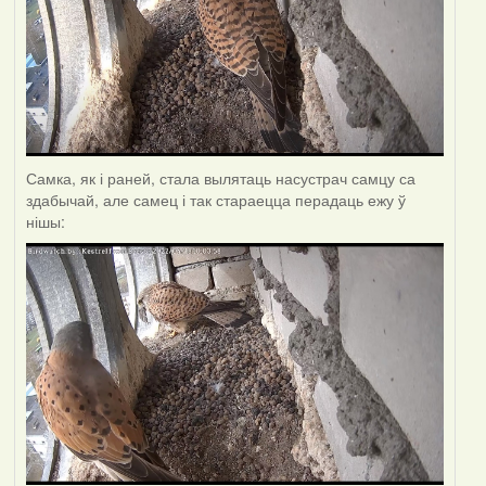
Самка, як і раней, стала вылятаць насустрач самцу са
здабычай, але самец і так стараецца перадаць ежу ў
нішы: