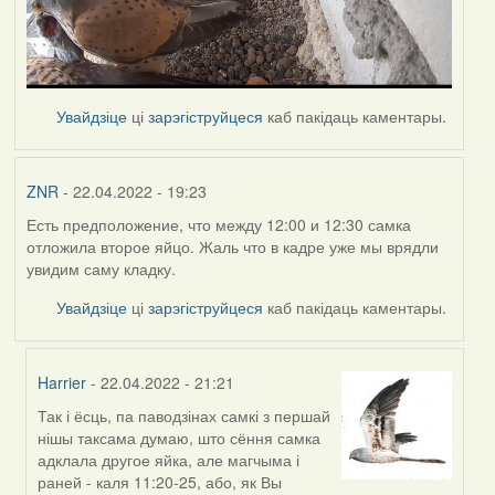
Увайдзіце
ці
зарэгіструйцеся
каб пакідаць каментары.
ZNR
- 22.04.2022 - 19:23
Есть предположение, что между 12:00 и 12:30 самка
отложила второе яйцо. Жаль что в кадре уже мы врядли
увидим саму кладку.
Увайдзіце
ці
зарэгіструйцеся
каб пакідаць каментары.
Harrier
- 22.04.2022 - 21:21
Так і ёсць, па паводзінах самкі з першай
In
нішы таксама думаю, што сёння самка
reply
адклала другое яйка, але магчыма і
to
раней - каля 11:20-25, або, як Вы
by