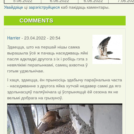
5.06.2022
6.06.2022
6.06.2022
7.06.20
Увайдзіце
ці
зарэгіструйцеся
каб пакідаць каментары.
COMMENTS
Harrier
- 23.04.2022 - 20:54
Здаецца, што на першай нішы самка
вырашыла ўсё ж пачаць наседжваць яйкі
пасля адкладкі другога з іх і робіць гэта з
невялікімі перапынкамі, самец ахвотна ў
гэтым удзельнічае.
І хаця, здаецца, ён прыносіць здабычу параўнальна часта
- наседжванне з другога яйка хутчэй недавер самкі да яго
здольнасцяў паляўнічага ці ўспрыняццё ёй сезона як не
вельмі добрага на грызуноў.