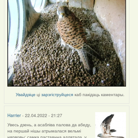
Увайдзіце
ці
зарэгіструйцеся
каб пакідаць каментары.
Harrier
- 22.04.2022 - 21:27
Увесь дзень, а асабліва палова да абеду,
на першай нішы атрымалася вельмі
нярвовы: самка пастаянна адлятала, у