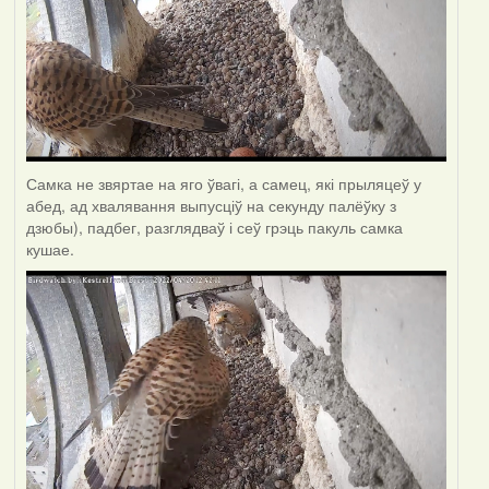
Самка не звяртае на яго ўвагі, а самец, які прыляцеў у
абед, ад хвалявання выпусціў на секунду палёўку з
дзюбы), падбег, разглядваў і сеў грэць пакуль самка
кушае.