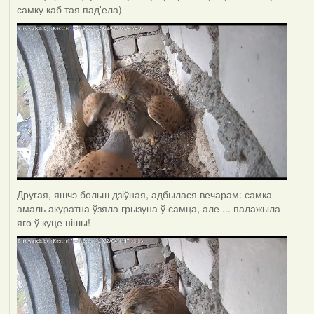
самку каб тая пад'ела)
Другая, яшчэ больш дзіўная, адбылася вечарам: самка
амаль акуратна ўзяла грызуна ў самца, але ... палажыла
яго ў куце нішы!