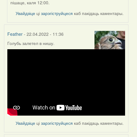
пішаце, каля 12:00.
ZNR
Увайдзіце
ці
зарэгіструйцеся
каб пакідаць каментары.
Feather
- 22.04.2022 - 11:36
Голубь залетел в нишу.
Увайдзіце
ці
зарэгіструйцеся
каб пакідаць каментары.