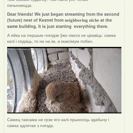
пачынаецца.
Dear friends! We just began streaming from the second
(future) nest of Kestrel from
at the
neighboring niche
same building. It is just starting everything there.
А яйка на першым гняздзе ўжо нікога не цікавіць: самка
калі і сядзіць, то не на ім, а максімум побач.
Самец таксама не грэе яго калі прыносіць здабычу і
самка адлятае з гнязда.