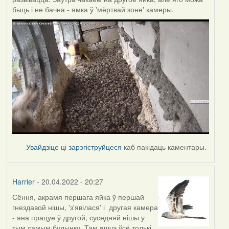
быць і не бачна - ямка ў 'мёртвай зоне' камеры.
Увайдзіце
ці
зарэгіструйцеся
каб пакідаць каментары.
Harrier
- 20.04.2022 - 20:27
Сёння, акрамя першага яйка ў першай
гнездавой нішы, 'з'явілася' і другая камера
- яна працуе ў другой, суседняй нішы у
тым самым будынку. Там яшчэ ўсё толькі