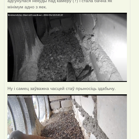
адсунулася некуды пад камеру (?) і стала бачна як
мінімум адно з яек.
Ну і самец заўважна часцей стаў прыносіць здабычу.