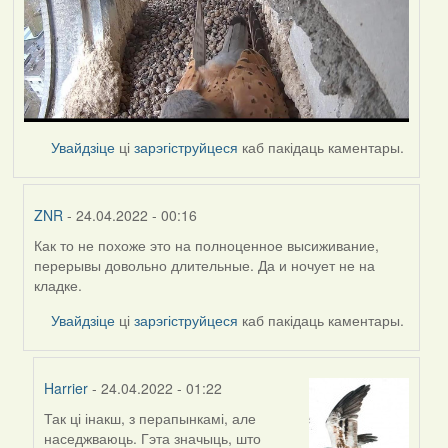
Увайдзіце
ці
зарэгіструйцеся
каб пакідаць каментары.
ZNR
- 24.04.2022 - 00:16
Как то не похоже это на полноценное высиживание,
In
перерывы довольно длительные. Да и ночует не на
reply
кладке.
to
by
Увайдзіце
ці
зарэгіструйцеся
каб пакідаць каментары.
Harrier
Harrier
- 24.04.2022 - 01:22
Так ці інакш, з перапынкамі, але
In
наседжваюць. Гэта значыць, што