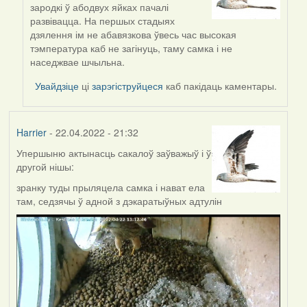
reply
зародкі ў абодвух яйках пачалі
to
развівацца. На першых стадыях
by
дзялення ім не абавязкова ўвесь час высокая
ZNR
тэмпература каб не загінуць, таму самка і не
наседжвае шчыльна.
Увайдзіце
ці
зарэгіструйцеся
каб пакідаць каментары.
Harrier
- 22.04.2022 - 21:32
Упершыню актынасць сакалоў заўважыў і ў
другой нішы:
зранку туды прыляцела самка і нават ела
там, седзячы ў адной з дэкаратыўных адтулін