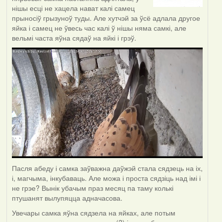
нішы есці не хацела нават калі самец
прыносіў грызуноў туды. Але хутчэй за ўсё адлала другое
яйка і самец не ўвесь час калі ў нішы няма самкі, але
вельмі часта яўна сядаў на яйкі і грэў.
Пасля абеду і самка заўважна даўжэй стала сядзець на іх,
і, магчыма, інкубаваць. Але можа і проста сядзіць над імі і
не грэе? Вынік убачым праз месяц па таму колькі
птушанят вылупяцца адначасова.
Увечары самка яўна сядзела на яйках, але потым