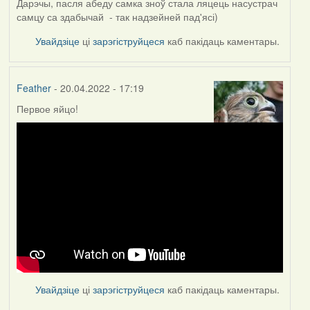
Дарэчы, пасля абеду самка зноў стала ляцець насустрач
самцу са здабычай - так надзейней пад'ясі)
Увайдзіце
ці
зарэгіструйцеся
каб пакідаць каментары.
Feather
- 20.04.2022 - 17:19
Первое яйцо!
Увайдзіце
ці
зарэгіструйцеся
каб пакідаць каментары.