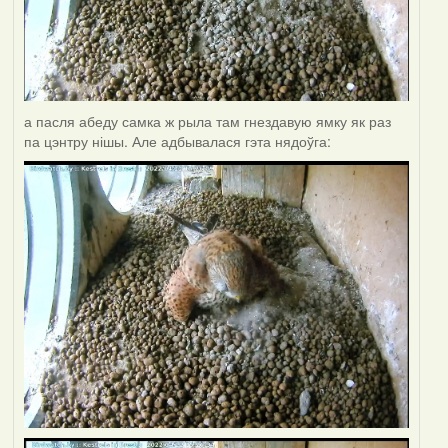
а пасля абеду самка ж рыла там гнездавую ямку як раз
па цэнтру нішы. Але адбывалася гэта нядоўга: