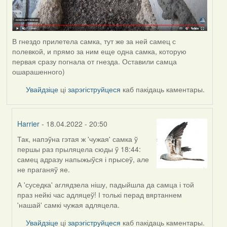
В гнездо прилетела самка, тут же за ней самец с
полевкой, и прямо за ним еще одна самка, которую
первая сразу погнала от гнезда. Оставили самца
ошарашенного)
Увайдзіце
ці
зарэгіструйцеся
каб пакідаць каментары.
Harrier
- 18.04.2022 - 20:50
Так, напэўна гэтая ж 'чужая' самка ў
In
першы раз прыляцела сюды ў 18:44:
reply
самец адразу напыжыўся і прысеў, але
to
не праганяў яе.
by
Estydaven
А 'суседка' аглядзела нішу, падыйшла да самца і той
праз нейкі час адляцеў! І толькі перад вяртаннем
'нашай' самкі чужая адляцела.
Увайдзіце
ці
зарэгіструйцеся
каб пакідаць каментары.