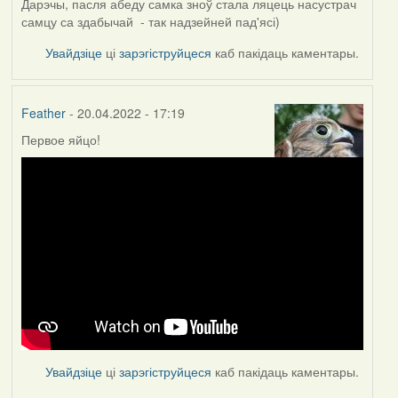
Дарэчы, пасля абеду самка зноў стала ляцець насустрач
самцу са здабычай - так надзейней пад'ясі)
Увайдзіце
ці
зарэгіструйцеся
каб пакідаць каментары.
Feather
- 20.04.2022 - 17:19
Первое яйцо!
Увайдзіце
ці
зарэгіструйцеся
каб пакідаць каментары.