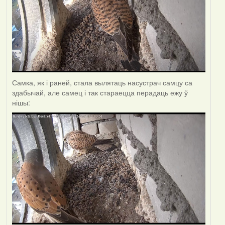
Самка, як і раней, стала вылятаць насустрач самцу са
здабычай, але самец і так стараецца перадаць ежу ў
нішы: