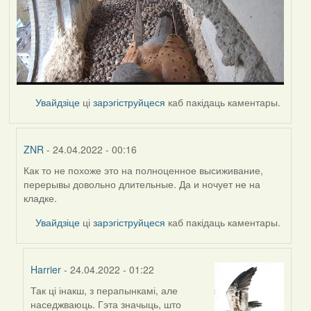
Увайдзіце
ці
зарэгіструйцеся
каб пакідаць каментары.
ZNR
- 24.04.2022 - 00:16
Как то не похоже это на полноценное высиживание,
In
перерывы довольно длительные. Да и ночует не на
reply
кладке.
to
by
Увайдзіце
ці
зарэгіструйцеся
каб пакідаць каментары.
Harrier
Harrier
- 24.04.2022 - 01:22
Так ці інакш, з перапынкамі, але
In
наседжваюць. Гэта значыць, што