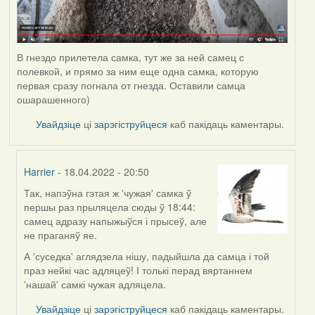
В гнездо прилетела самка, тут же за ней самец с
полевкой, и прямо за ним еще одна самка, которую
первая сразу погнала от гнезда. Оставили самца
ошарашенного)
Увайдзіце
ці
зарэгіструйцеся
каб пакідаць каментары.
Harrier
- 18.04.2022 - 20:50
Так, напэўна гэтая ж 'чужая' самка ў
In
першы раз прыляцела сюды ў 18:44:
reply
самец адразу напыжыўся і прысеў, але
to
не праганяў яе.
by
Estydaven
А 'суседка' аглядзела нішу, падыйшла да самца і той
праз нейкі час адляцеў! І толькі перад вяртаннем
'нашай' самкі чужая адляцела.
Увайдзіце
ці
зарэгіструйцеся
каб пакідаць каментары.