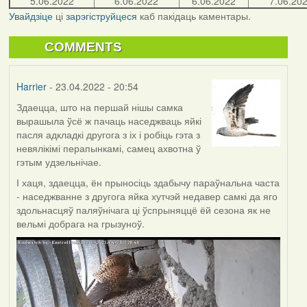
5.06.2022
6.06.2022
6.06.2022
7.06.20
Увайдзіце
ці
зарэгіструйцеся
каб пакідаць каментары.
COMMENTS
Harrier
- 23.04.2022 - 20:54
Здаецца, што на першай нішы самка
вырашыла ўсё ж пачаць наседжваць яйкі
пасля адкладкі другога з іх і робіць гэта з
невялікімі перапынкамі, самец ахвотна ў
гэтым удзельнічае.
І хаця, здаецца, ён прыносіць здабычу параўнальна часта
- наседжванне з другога яйка хутчэй недавер самкі да яго
здольнасцяў паляўнічага ці ўспрыняццё ёй сезона як не
вельмі добрага на грызуноў.