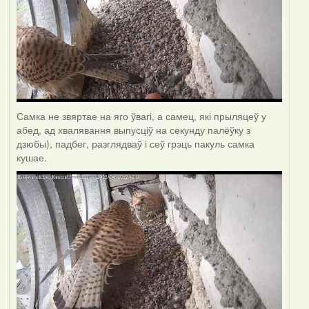
Самка не звяртае на яго ўвагі, а самец, які прыляцеў у
абед, ад хвалявання выпусціў на секунду палёўку з
дзюбы), падбег, разглядваў і сеў грэць пакуль самка
кушае.