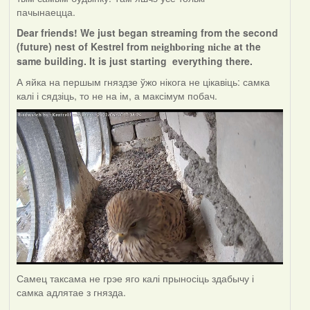
пачынаецца.
Dear friends! We just began streaming from the second
(future) nest of Kestrel from
at the
neighboring niche
same building. It is just starting everything there.
А яйка на першым гняздзе ўжо нікога не цікавіць: самка
калі і сядзіць, то не на ім, а максімум побач.
Самец таксама не грэе яго калі прыносіць здабычу і
самка адлятае з гнязда.