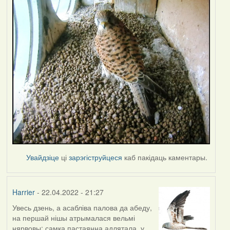
Увайдзіце
ці
зарэгіструйцеся
каб пакідаць каментары.
Harrier
- 22.04.2022 - 21:27
Увесь дзень, а асабліва палова да абеду,
на першай нішы атрымалася вельмі
нярвовы: самка пастаянна адлятала, у