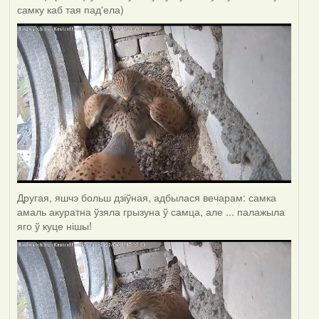
самку каб тая пад'ела)
Другая, яшчэ больш дзіўная, адбылася вечарам: самка
амаль акуратна ўзяла грызуна ў самца, але ... палажыла
яго ў куце нішы!