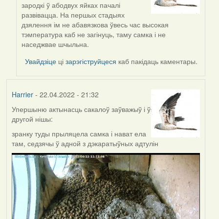
reply
зародкі ў абодвух яйках пачалі
to
развівацца. На першых стадыях
by
дзялення ім не абавязкова ўвесь час высокая
ZNR
тэмпература каб не загінуць, таму самка і не
наседжвае шчыльна.
Увайдзіце
ці
зарэгіструйцеся
каб пакідаць каментары.
Harrier
- 22.04.2022 - 21:32
Упершыню актынасць сакалоў заўважыў і ў
другой нішы:
зранку туды прыляцела самка і нават ела
там, седзячы ў адной з дэкаратыўных адтулін