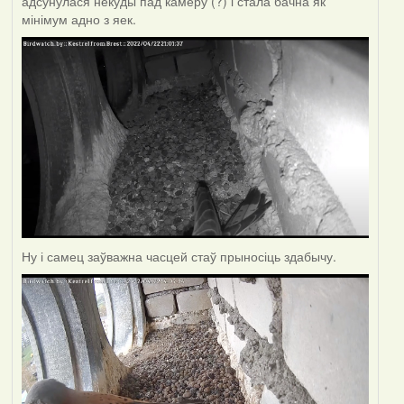
адсунулася некуды пад камеру (?) і стала бачна як
мінімум адно з яек.
Ну і самец заўважна часцей стаў прыносіць здабычу.