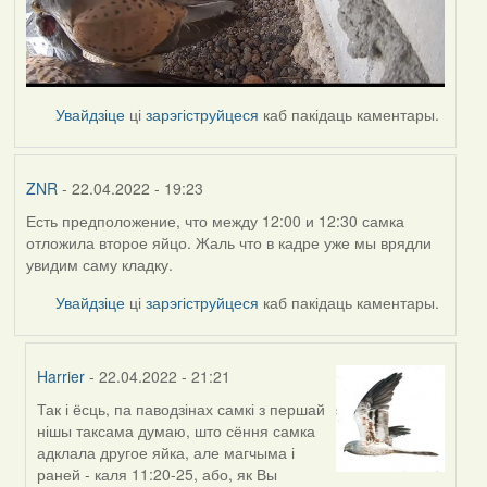
Увайдзіце
ці
зарэгіструйцеся
каб пакідаць каментары.
ZNR
- 22.04.2022 - 19:23
Есть предположение, что между 12:00 и 12:30 самка
отложила второе яйцо. Жаль что в кадре уже мы врядли
увидим саму кладку.
Увайдзіце
ці
зарэгіструйцеся
каб пакідаць каментары.
Harrier
- 22.04.2022 - 21:21
Так і ёсць, па паводзінах самкі з першай
In
нішы таксама думаю, што сёння самка
reply
адклала другое яйка, але магчыма і
to
раней - каля 11:20-25, або, як Вы
by