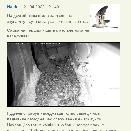
Harrier
- 21.04.2022 - 21:40
На другой нішы нікога за дзень не
заўважыў - хутчэй за ўсё ніхто і не залятаў.
Самка на першай нішы начуе, але яйка не
наседжвае:
І ўдзень спрабуе наседжваць толькі самец - калі
падмяняе самку на час спажывання ёй грызуноў.
Наўрацці за гэтыя хвіліны інкубацыі зародак пачне
развівацца. Заўтра чакаем на другое яйка, але яго можа