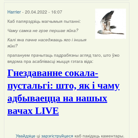
Harrier
- 20.04.2022 - 16:07
Каб папярэдзіць магчымыя пытанні:
Чаму самка не грэе першае яйка?
К
алі яна пачне наседжваць яго і іншыя
яйкі?
прапануем прачытаць падрабязны агляд таго, што ўжо
вядома пра асаблівасці жыцця гэтага віда:
Гнездаванне сокала-
пустальгі: што, як і чаму
адбываецца на нашых
вачах LIVE
Увайдзіце
ці
зарэгіструйцеся
каб пакідаць каментары.