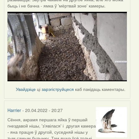
быць і не бачна - ямка ў 'мёртвай зоне' камеры.
Увайдзіце
ці
зарэгіструйцеся
каб пакідаць каментары.
Harrier
- 20.04.2022 - 20:27
Сёння, акрамя першага яйка ў першай
гнездавой нішы, 'з'явілася' і другая камера
- яна працуе ў другой, суседняй нішы у
тым самым будынку. Там яшчэ ўсё толькі