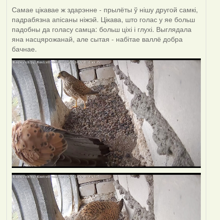
Самае цікавае ж здарэнне - прылёты ў нішу другой самкі,
падрабязна апісаны ніжэй. Цікава, што голас у яе больш
падобны да голасу самца: больш ціхі і глухі. Выглядала
яна насцярожанай, але сытая - набітае валлё добра
бачнае.