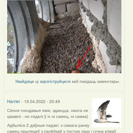
Увайдзіце
ці
зарэгіструйцеся
каб пакідаць каментары.
Harrier
- 19.04.2022 - 20:49
Сёння гнездавыя ямкі, здаецца, нікога не
цікавілі - не сядалі ў іх ні самец, ні самка)
Адбыліся 2 дзіўныя падзеі: з самага ранку
самец прыляцеў з палёўкай у пустую нішу і гучна клікаў