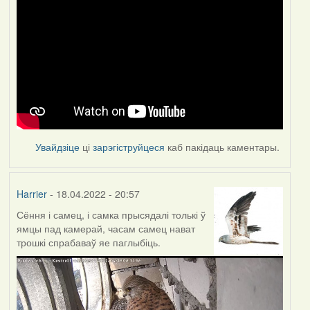
Увайдзіце
ці
зарэгіструйцеся
каб пакідаць каментары.
Harrier
- 18.04.2022 - 20:57
Сёння і самец, і самка прысядалі толькі ў
ямцы пад камерай, часам самец нават
трошкі спрабаваў яе паглыбіць.