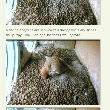
а пасля абеду самка ж рыла там гнездавую ямку як раз
па цэнтру нішы. Але адбывалася гэта нядоўга: