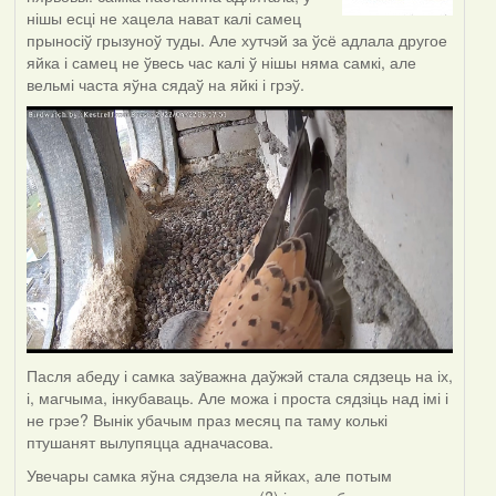
нішы есці не хацела нават калі самец
прыносіў грызуноў туды. Але хутчэй за ўсё адлала другое
яйка і самец не ўвесь час калі ў нішы няма самкі, але
вельмі часта яўна сядаў на яйкі і грэў.
Пасля абеду і самка заўважна даўжэй стала сядзець на іх,
і, магчыма, інкубаваць. Але можа і проста сядзіць над імі і
не грэе? Вынік убачым праз месяц па таму колькі
птушанят вылупяцца адначасова.
Увечары самка яўна сядзела на яйках, але потым