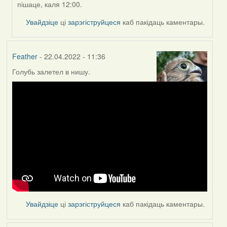
пішаце, каля 12:00.
ZNR
Увайдзіце
ці
зарэгіструйцеся
каб пакідаць каментары.
Feather
- 22.04.2022 - 11:36
Голубь залетел в нишу.
Увайдзіце
ці
зарэгіструйцеся
каб пакідаць каментары.