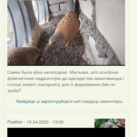
Самка была яўна негалодная. Магчыма, што асноўная
фізіялагічная падрыхтоўка да адкладкі яек заканчваецца і
столькі энергіі і матэрыялу для іх фармавання ўжо не
трэба?
Увайдзіце
ці
зарэгіструйцеся
каб пакідаць каментары.
Feather
- 19.04.2022 - 13:00