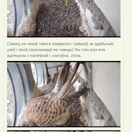
Самец не чакаў такога паварота і пайшоў за здабычай,
узяў і ізноў прапанаваў яе самцы) На гэты раз яна
адляцела з палёўкай і, напэўна, з'ела.