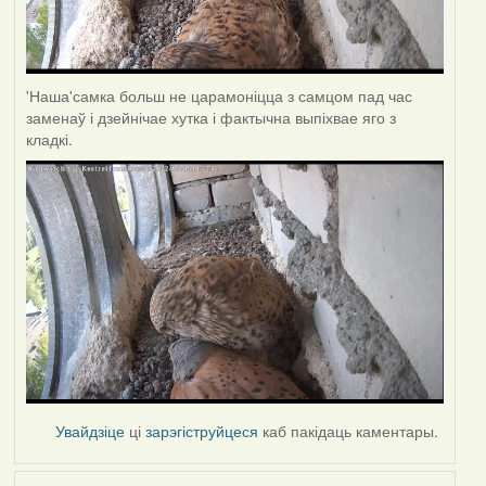
'Наша'самка больш не царамоніцца з самцом пад час
заменаў і дзейнічае хутка і фактычна выпіхвае яго з
кладкі.
Увайдзіце
ці
зарэгіструйцеся
каб пакідаць каментары.