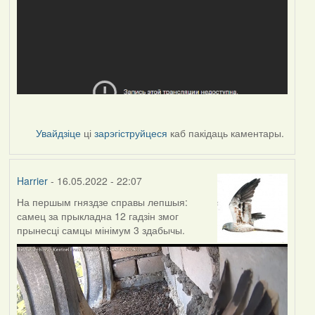
Увайдзіце
ці
зарэгіструйцеся
каб пакідаць каментары.
Harrier
- 16.05.2022 - 22:07
На першым гняздзе справы лепшыя:
самец за прыкладна 12 гадзін змог
прынесці самцы мінімум 3 здабычы.