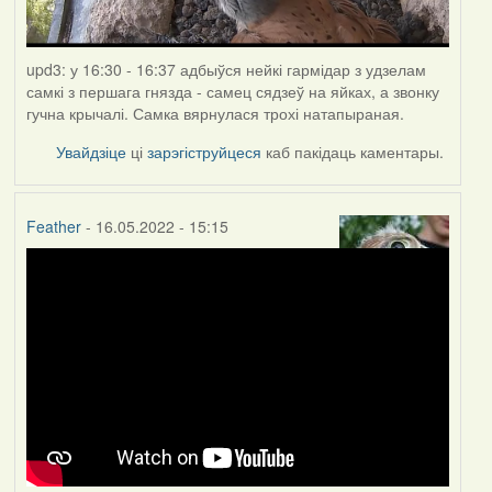
upd3: у 16:30 - 16:37 адбыўся нейкі гармідар з удзелам
самкі з першага гнязда - самец сядзеў на яйках, а звонку
гучна крычалі. Самка вярнулася трохі натапыраная.
Увайдзіце
ці
зарэгіструйцеся
каб пакідаць каментары.
Feather
- 16.05.2022 - 15:15