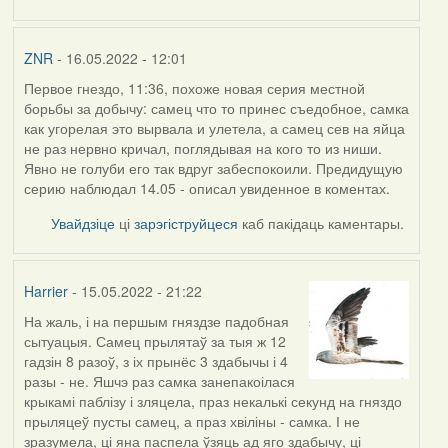
ZNR
- 16.05.2022 - 12:01
Первое гнездо, 11:36, похоже новая серия местной
борьбы за добычу: самец что то принес съедобное, самка
как угорелая это вырвала и улетела, а самец сев на яйца
не раз нервно кричал, поглядывая на кого то из ниши.
Явно не голуби его так вдруг забеспокоили. Предидущую
серию наблюдал 14.05 - описал увиденное в коментах.
Увайдзіце
ці
зарэгіструйцеся
каб пакідаць каментары.
Harrier
- 15.05.2022 - 21:22
На жаль, і на першым гняздзе падобная
сытуацыя. Самец прылятаў за тыя ж 12
гадзін 8 разоў, з іх прынёс 3 здабычы і 4
разы - не. Яшчэ раз самка занепакоілася
крыкамі паблізу і зляцела, праз некалькі секунд на гняздо
прыляцеў пусты самец, а праз хвіліны - самка. І не
зразумела, ці яна паспела ўзяць ад яго здабычу, ці