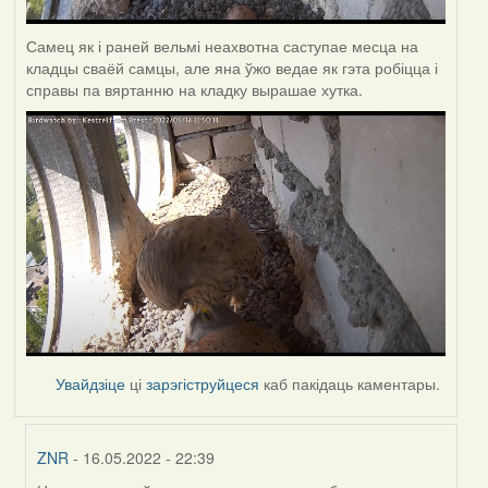
Самец як і раней вельмі неахвотна саступае месца на
кладцы сваёй самцы, але яна ўжо ведае як гэта робіцца і
справы па вяртанню на кладку вырашае хутка.
Увайдзіце
ці
зарэгіструйцеся
каб пакідаць каментары.
ZNR
- 16.05.2022 - 22:39