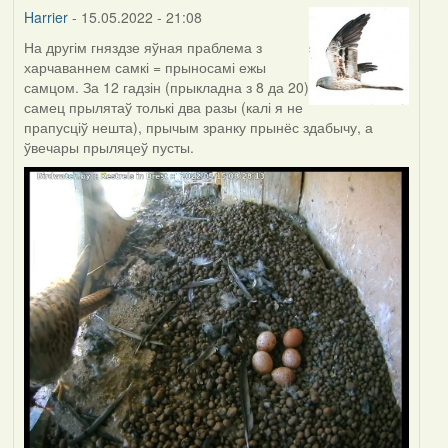
Harrier
- 15.05.2022 - 21:08
На другім гняздзе яўная праблема з
харчаваннем самкі = прыносамі ежы
самцом. За 12 гадзін (прыкладна з 8 да 20)
самец прылятаў толькі два разы (калі я не
прапусціў нешта), прычым зранку прынёс здабычу, а
ўвечары прыляцеў пусты.