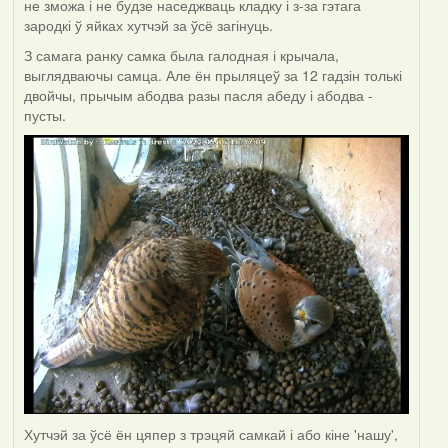
не зможа і не будзе наседжваць кладку і з-за гэтага
зародкі ў яйках хутчэй за ўсё загінуць.
З самага ранку самка была галодная і крычала,
выглядваючы самца. Але ён прыляцеў за 12 гадзін толькі
двойчы, прычым абодва разы пасля абеду і абодва -
пусты.
Хутчэй за ўсё ён цяпер з трэцяй самкай і або кіне 'нашу',