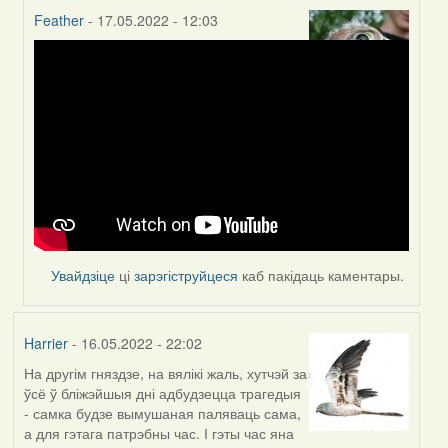
Feather
- 17.05.2022 - 12:03
In
reply
to
by
Harrier
Увайдзіце
ці
зарэгіструйцеся
каб пакідаць каментары.
Harrier
- 16.05.2022 - 22:02
На другім гняздзе, на вялікі жаль, хутчэй за
ўсё ў бліжэйшыя дні адбудзецца трагедыя
- самка будзе вымушаная паляваць сама,
а для гэтага патрэбны час. І гэты час яна