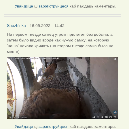
Увайдзіце
ці
зарэгіструйцеся
каб пакідаць каментары.
Snezhinka
- 16.05.2022 - 14:42
На первом гнезде самец утром прилетел без добычи, а
затем было видно вроде как чужую самку, на которую
'наша' начала кричать (на втором гнезде самка была на
месте)
Увайдзіце
ці
зарэгіструйцеся
каб пакідаць каментары.