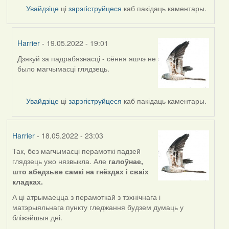
Увайдзіце
ці
зарэгіструйцеся
каб пакідаць каментары.
Harrier
- 19.05.2022 - 19:01
Дзякуй за падрабязнасці - сёння яшчэ не
In
было магчымасці глядзець.
reply
to
by
Увайдзіце
ці
зарэгіструйцеся
каб пакідаць каментары.
nataly.d
Harrier
- 18.05.2022 - 23:03
Так, без магчымасці перамоткі падзей
глядзець ужо нязвыкла. Але
галоўнае,
што абедзьве самкі на гнёздах і сваіх
кладках.
А ці атрымаецца з перамоткай з тэхнічнага і
матэрыяльнага пункту гледжання будзем думаць у
бліжэйшыя дні.