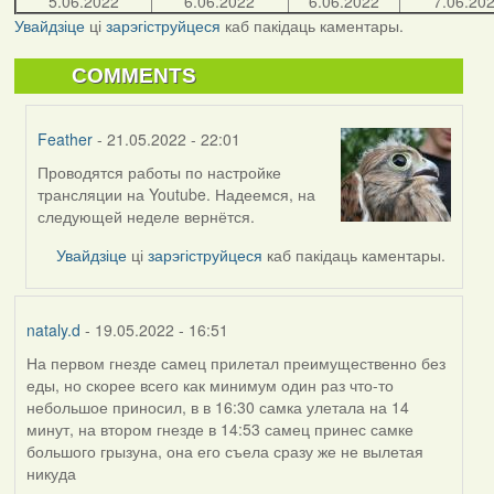
5.06.2022
6.06.2022
6.06.2022
7.06.20
Увайдзіце
ці
зарэгіструйцеся
каб пакідаць каментары.
COMMENTS
Feather
- 21.05.2022 - 22:01
Проводятся работы по настройке
In
трансляции на Youtube. Надеемся, на
reply
следующей неделе вернётся.
to
by
Увайдзіце
ці
зарэгіструйцеся
каб пакідаць каментары.
bzzzil
nataly.d
- 19.05.2022 - 16:51
На первом гнезде самец прилетал преимущественно без
еды, но скорее всего как минимум один раз что-то
небольшое приносил, в в 16:30 самка улетала на 14
минут, на втором гнезде в 14:53 самец принес самке
большого грызуна, она его съела сразу же не вылетая
никуда