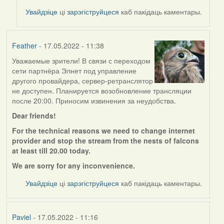
to
Увайдзіце
ці
зарэгіструйцеся
каб пакідаць каментары.
by
Feather
Feather
- 17.05.2022 - 11:38
Уважаемые зрители! В связи с переходом
сети партнёра Элнет под управление
другого провайдера, сервер-ретранслятор
не доступен. Планируется возобновление трансляции
после 20:00. Приносим извинения за неудобства.
Dear friends!
For the technical reasons we need to change internet
provider and stop the stream from the nests of falcons
at least till 20.00 today.
We are sorry for any
inconvenience.
Увайдзіце
ці
зарэгіструйцеся
каб пакідаць каментары.
Paviel
- 17.05.2022 - 11:16