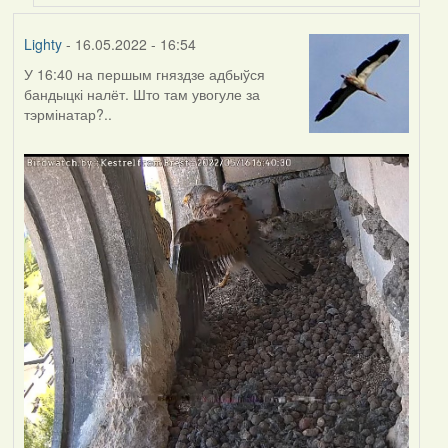
Lighty
- 16.05.2022 - 16:54
У 16:40 на першым гняздзе адбыўся
бандыцкі налёт. Што там увогуле за
тэрмінатар?..