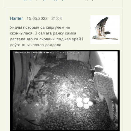
Harrier
- 15.05.2022 - 21:04
Уначы гісторыя са свіргулём не
In
скончылася. З самага ранку самка
reply
дастала яго са схованкі пад камерай і
to
доўга-ашчыпвала даядала.
by
Feather