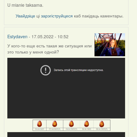
U mianie taksama.
Увайдзіце
ці
зарэгіструйцеся
каб пакідаць каментары.
Estydaven
- 17.05.2022 - 10:52
У кого-то еще есть такая же ситуация или
это только у меня одной?