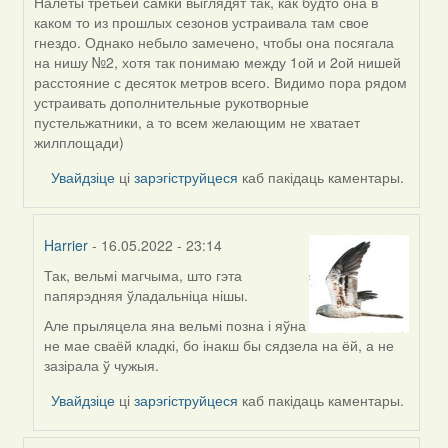
Налеты третьей самки выглядят так, как будто она в
In
каком то из прошлых сезонов устраивала там свое
reply
гнездо. Однако небыло замечено, чтобы она посягала
to
на нишу №2, хотя так понимаю между 1ой и 2ой нишей
by
расстояние с десяток метров всего. Видимо пора рядом
Harrier
устраивать дополнительные рукотворные
пустельжатники, а то всем желающим не хватает
жилплощади)
Увайдзіце
ці
зарэгіструйцеся
каб пакідаць каментары.
Harrier
- 16.05.2022 - 23:14
Так, вельмі магчыма, што гэта
In
папярэдняя ўладальніца нішы.
reply
to
Але прыляцела яна вельмі позна і яўна
by
не мае сваёй кладкі, бо інакш бы сядзела на ёй, а не
ZNR
зазірала ў чужыя.
Увайдзіце
ці
зарэгіструйцеся
каб пакідаць каментары.