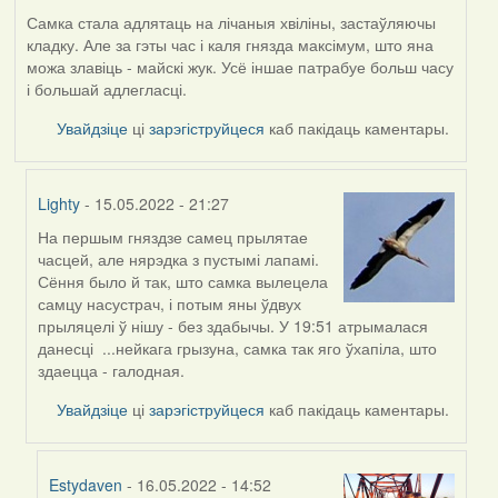
Самка стала адлятаць на лічаныя хвіліны, застаўляючы
кладку. Але за гэты час і каля гнязда максімум, што яна
можа злавіць - майскі жук. Усё іншае патрабуе больш часу
і большай адлегласці.
Увайдзіце
ці
зарэгіструйцеся
каб пакідаць каментары.
Lighty
- 15.05.2022 - 21:27
На першым гняздзе самец прылятае
In
часцей, але нярэдка з пустымі лапамі.
reply
Сёння было й так, што самка вылецела
to
самцу насустрач, і потым яны ўдвух
by
прыляцелі ў нішу - без здабычы. У 19:51 атрымалася
Harrier
данесці ...нейкага грызуна, самка так яго ўхапіла, што
здаецца - галодная.
Увайдзіце
ці
зарэгіструйцеся
каб пакідаць каментары.
Estydaven
- 16.05.2022 - 14:52