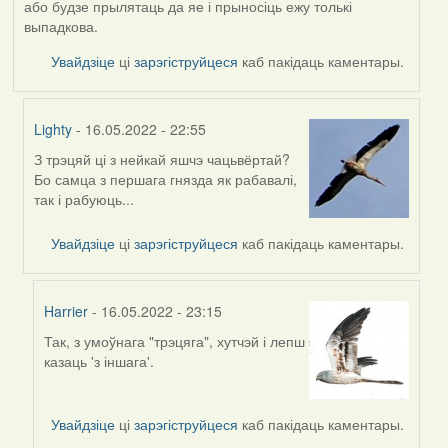
або будзе прылятаць да яе і прыносіць ежу толькі
выпадкова.
Увайдзіце
ці
зарэгіструйцеся
каб пакідаць каментары.
Lighty
- 16.05.2022 - 22:55
З трэцяй ці з нейкай яшчэ чацьвёртай?
In
Бо самца з першага гнязда як рабавалі,
reply
так і рабуюць...
to
by
Увайдзіце
ці
зарэгіструйцеся
каб пакідаць каментары.
Harrier
Harrier
- 16.05.2022 - 23:15
Так, з умоўнага "трэцяга", хутчэй і лепш
In
казаць 'з іншага'.
reply
to
by
Увайдзіце
ці
зарэгіструйцеся
каб пакідаць каментары.
Lighty