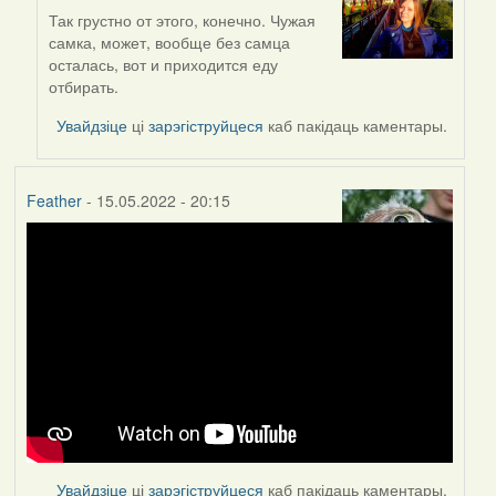
Так грустно от этого, конечно. Чужая
In
самка, может, вообще без самца
reply
осталась, вот и приходится еду
to
отбирать.
by
Lighty
Увайдзіце
ці
зарэгіструйцеся
каб пакідаць каментары.
Feather
- 15.05.2022 - 20:15
Увайдзіце
ці
зарэгіструйцеся
каб пакідаць каментары.