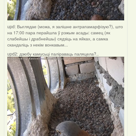
upd: Выглядае (можа, я залішне антрапамарфізую?), што
на 17:00 пара перайшла ў рэжым асады: самец (як
слабейшы і драбнейшы) сядзіць на яйках, а самка
скандаліць з некім вонкавым...
upd2: дзюбу камусьці паліраваць паляцела?..