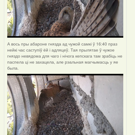
А вось пры абароне гнязда ад чужой самкі ў 16:40 праз
нейкі час саступіў ёй і адляцеў. Тая прылятае ў чужое
гняздо невядома для чаго і нічога кепскага там зрабіць не
паспела ці не захацела, але рэальная магчымасць у яе
была.