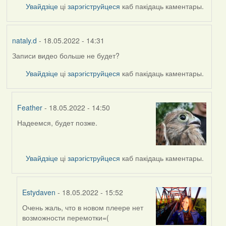
Увайдзіце
ці
зарэгіструйцеся
каб пакідаць каментары.
nataly.d
- 18.05.2022 - 14:31
Записи видео больше не будет?
Увайдзіце
ці
зарэгіструйцеся
каб пакідаць каментары.
Feather
- 18.05.2022 - 14:50
Надеемся, будет позже.
In
reply
to
by
Увайдзіце
ці
зарэгіструйцеся
каб пакідаць каментары.
nataly.d
Estydaven
- 18.05.2022 - 15:52
Очень жаль, что в новом плеере нет
In
возможности перемотки=(
reply