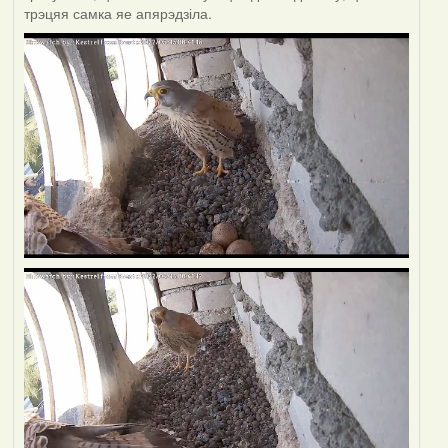
трэцяя самка яе апярэдзіла.