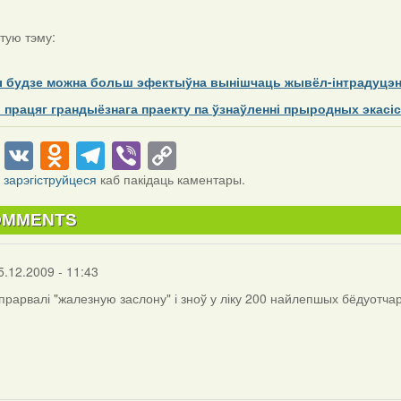
тую тэму:
 будзе можна больш эфектыўна вынішчаць жывёл-інтрадуцэ
працяг грандыёзнага праекту па ўзнаўленні прыродных экасі
cebook
Twitter
VK
Odnoklassniki
Telegram
Viber
Copy
Link
і
зарэгіструйцеся
каб пакідаць каментары.
OMMENTS
5.12.2009 - 11:43
 прарвалі "жалезную заслону" і зноў у ліку 200 найлепшых бёдуотчар