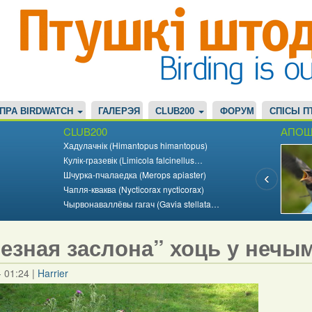
ПРА BIRDWATCH
ГАЛЕРЭЯ
CLUB200
ФОРУМ
СПІСЫ П
CLUB200
АПОШ
Хадулачнік (Himantopus himantopus)
Кулік-гразевік (Limicola falcinellus…
Шчурка-пчалаедка (Merops apiaster)
Чапля-кваква (Nycticorax nycticorax)
Чырвонаваллёвы гагач (Gavia stellata…
езная заслона” хоць у нечы
- 01:24
|
Harrier