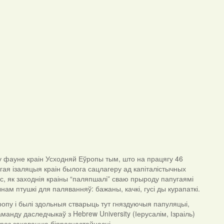
 фауне краін Усходняй Еўропы тым, што на працягу 46
гая ізаляцыя краін былога сацлагеру ад капіталістычных
с, як заходнія краіны “паляпшалі” сваю прыроду папугаямі
ам птушкі для паляванняў: бажаны, качкі, гусі ды курапаткі.
ропу і былі здольныя стварыць тут гняздуючыя папуляцыі,
аманду даследчыкаў з Hebrew University (Іерусалім, Ізраіль)
гроз захаванню біяразнастайнасці.