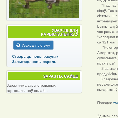
"Пад час “х
відаў. Так 
сістэмы, шл
інтрадуцэнт
Вынікі, апу
УВАХОД ДЛЯ
час расла: 
КАРЫСТАЛЬНІКАЎ
“халодная в
са 121 магч
Уваход у сістэму
"Некаторыя 
Амерыка), р
Стварыць новы рахунак
супольнага,
Запытаць новы пароль
практыцы”.
З-за значна
прадухіліць
ЗАРАЗ НА САЙЦЕ
З падобнай 
перамяшчэнн
Зараз няма зарэгістраваных
выкарыстоўв
карыстальнікаў онлайн.
Паводле
ww
Здымак пар