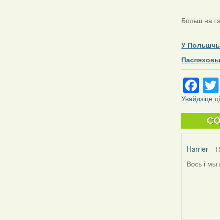
Больш на гэ
У Польшчы
Паспяховы 
Fa
Увайдзіце
ц
C
Harrier
- 1
Вось і мы