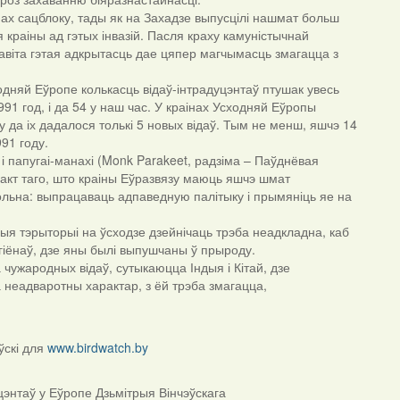
нах сацблоку, тады як на Захадзе выпусцілі нашмат больш
 краіны ад гэтых інвазій. Пасля краху камуністычнай
навіта гэтая адкрытасць дае цяпер магчымасць змагацца з
одняй Еўропе колькасць відаў-інтрадуцэнтаў птушак увесь
91 год, і да 54 у наш час. У краінах Усходняй Еўропы
гу да іх дадалося толькі 5 новых відаў. Тым не менш, яшчэ 14
991 году.
і папугаі-манахі (Monk Parakeet, радзіма – Паўднёвая
факт таго, што краіны Еўразвязу маюць яшчэ шмат
ольна: выпрацаваць адпаведную палітыку і прымяніць яе на
ыя тэрыторыі на ўсходзе дзейнічаць трэба неадкладна, каб
эгіёнаў, дзе яны былі выпушчаны ў прыроду.
чужародных відаў, сутыкаюцца Індыя і Кітай, дзе
 неадваротны характар, з ёй трэба змагацца,
ўскі для
www.birdwatch.by
энтаў у Еўропе Дзьмітрыя Вінчэўскага