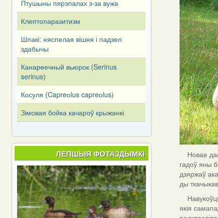
Птушыны пярэпалах з-за вужа
Клептопаразитизм
Шпакі: няспелая вішня і падзел
здабычы
Канареечный вьюрок (Serinus
serinus)
Косуля (Capreоlus capreоlus)
Зімовая бойка качароў крыжанкі
ЛЕПШЫЯ ФОТАЗДЫМКІ
Новае дасл
гадоў яны б
дзяржаў ака
ды ткачыкав
Навукоўцы с
якія самапа
падкрэсліва