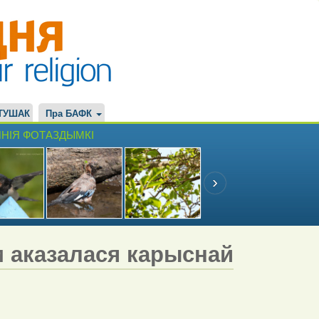
ТУШАК
Пра БАФК
НІЯ ФОТАЗДЫМКІ
м аказалася карыснай