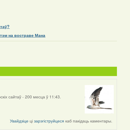
нтаў?
стэм на востраве Мана
скіх сайтаў - 200 месца ў 11:43.
Увайдзіце
ці
зарэгіструйцеся
каб пакідаць каментары.