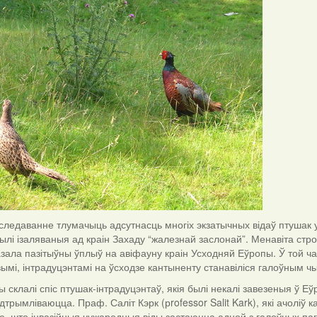
едаванне тлумачыць адсутнасць многіх экзатычных відаў птушак у
ылі ізаляваныя ад краін Захаду “жалезнай заслонай”. Менавіта стро
зала пазітыўны ўплыў на авіфауну краін Усходняй Еўропы. Ў той ча
ымі, інтрадуцэнтамі на ўсходзе кантыненту станавіліся галоўным чын
клалі спіс птушак-інтрадуцэнтаў, якія былі некалі завезеныя ў Еў
дтрымліваюцца. Праф. Саліт Кэрк (рrofessor Salit Kark), які ачоліў к
е, што інвазійныя чужародныя віды застаюцца адной з галоўных па