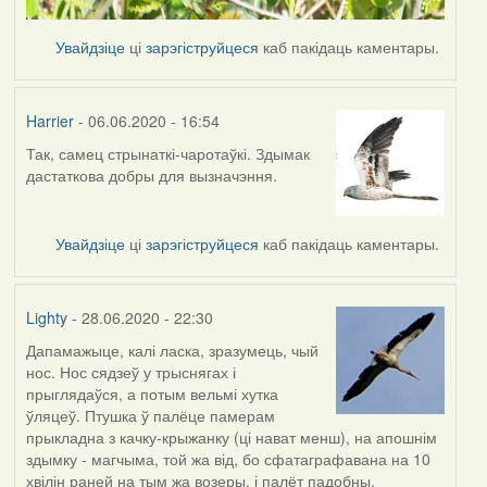
Увайдзіце
ці
зарэгіструйцеся
каб пакідаць каментары.
Harrier
- 06.06.2020 - 16:54
Так, самец стрынаткі-чаротаўкі. Здымак
In
дастаткова добры для вызначэння.
reply
to
by
Увайдзіце
ці
зарэгіструйцеся
каб пакідаць каментары.
Lighty
Lighty
- 28.06.2020 - 22:30
Дапамажыце, калі ласка, зразумець, чый
нос. Нос сядзеў у трыснягах і
прыглядаўся, а потым вельмі хутка
ўляцеў. Птушка ў палёце памерам
прыкладна з качку-крыжанку (ці нават менш), на апошнім
здымку - магчыма, той жа від, бо сфатаграфавана на 10
хвілін раней на тым жа возеры, і палёт падобны.