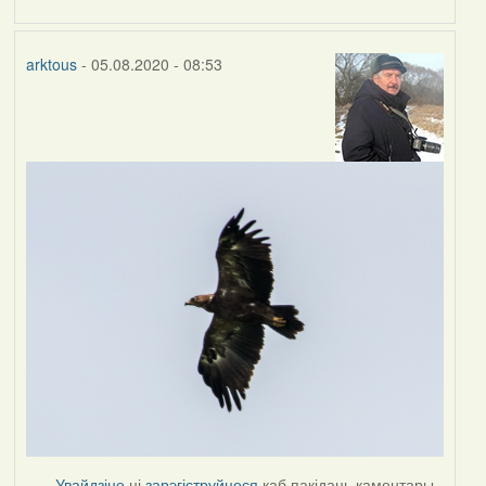
arktous
- 05.08.2020 - 08:53
Увайдзіце
ці
зарэгіструйцеся
каб пакідаць каментары.