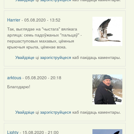
Harrier
- 05.08.2020 - 13:52
Так, выглядае на "чыстага" вялікага
In
арляца: семь падоўжаных "пальцаў" -
reply
першаступовых махавых, цёмныя
to
крыючыя крыла, цёмнае вока.
by
arktous
Увайдзіце
ці
зарэгіструйцеся
каб пакідаць каментары.
arktous
- 05.08.2020 - 20:18
Благодарю!
In
reply
to
by
Увайдзіце
ці
зарэгіструйцеся
каб пакідаць каментары.
Harrier
Lighty
- 15.08.2020 - 21:00