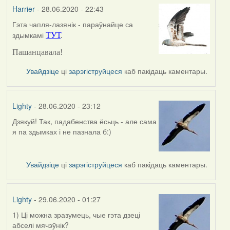
Harrier
- 28.06.2020 - 22:43
Гэта чапля-лазянік - параўнайце са
In
здымкамі
ТУТ
.
reply
to
Пашанцавала!
by
Lighty
Увайдзіце
ці
зарэгіструйцеся
каб пакідаць каментары.
Lighty
- 28.06.2020 - 23:12
Дзякуй! Так, падабенства ёсьць - але сама
In
я па здымках і не пазнала б:)
reply
to
by
Увайдзіце
ці
зарэгіструйцеся
каб пакідаць каментары.
Harrier
Lighty
- 29.06.2020 - 01:27
1) Ці можна зразумець, чые гэта дзеці
абселі мячэўнік?