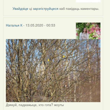
to
by
Увайдзіце
ці
зарэгіструйцеся
каб пакідаць каментары.
Наталья
К
Наталья К
- 13.05.2020 - 00:53
Дзякуй, падкажыце, хто гэта? жоуты