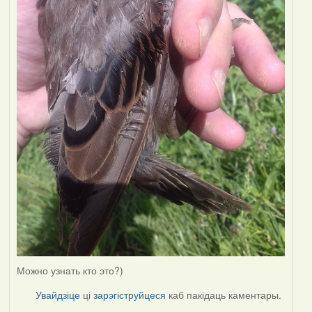
Можно узнать кто это?)
Увайдзіце
ці
зарэгіструйцеся
каб пакідаць каментары.