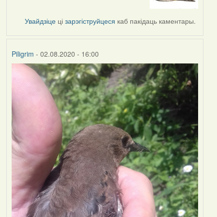
to
by
Увайдзіце
ці
зарэгіструйцеся
каб пакідаць каментары.
Lighty
Piligrim
- 02.08.2020 - 16:00