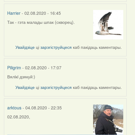
Harrier
- 02.08.2020 - 16:45
Так - гэта малады шпак (скворец).
In
reply
to
by
Увайдзіце
ці
зарэгіструйцеся
каб пакідаць каментары.
Piligrim
Piligrim
- 02.08.2020 - 17:07
Вялiкi дзякуй:)
In
reply
Увайдзіце
ці
зарэгіструйцеся
каб пакідаць каментары.
to
by
Harrier
arktous
- 04.08.2020 - 22:35
02.08.2020,