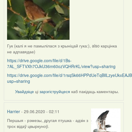
Гук (калі я не памылілася з крыніцай гука:), also карцінка
не адпавядае)
https://drive.google.com/file/d/1Bs-
7AL_SFTVXh7OJkU36m60ozVQHRrKL/view?usp=sharing
https://drive.google.com/file/d/1rsqSk66HPPdUeTqBllLzyeUkxEAJ
usp=sharing
Увайдзіце
ці
зарэгіструйцеся
каб пакідаць каментары.
Harrier
- 29.06.2020 - 02:11
Першыя - рэмезы, другая птушка - адзін з
In
трох відаў цвыркуноў.
reply