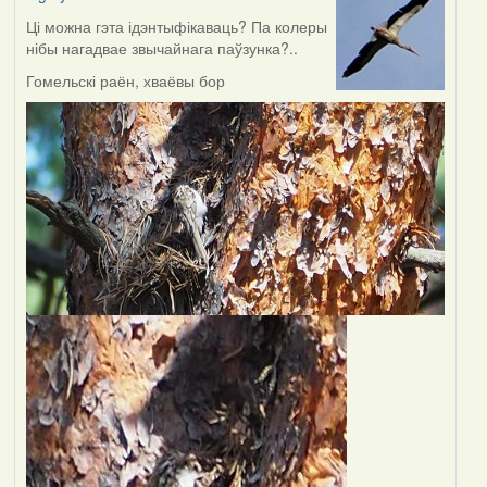
Ці можна гэта ідэнтыфікаваць? Па колеры
нібы нагадвае звычайнага паўзунка?..
Гомельскі раён, хваёвы бор