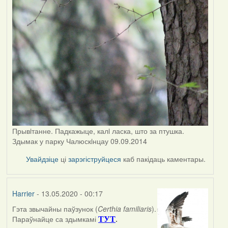
Прывiтанне. Падкажыце, калi ласка, што за птушка.
Здымак у парку Чалюскiнцау 09.09.2014
Увайдзіце
ці
зарэгіструйцеся
каб пакідаць каментары.
Harrier
- 13.05.2020 - 00:17
Гэта звычайны паўзунок (
Certhia familiaris
).
In
Параўнайце са здымкамі
.
ТУТ
reply