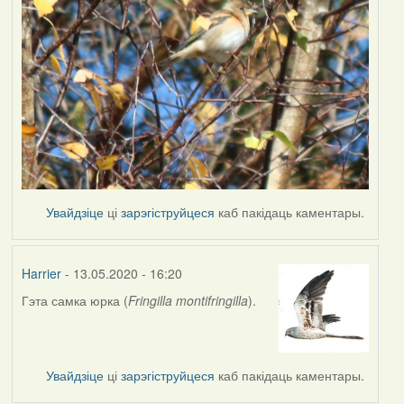
Увайдзіце
ці
зарэгіструйцеся
каб пакідаць каментары.
Harrier
- 13.05.2020 - 16:20
Гэта самка юрка (
Fringilla montifringilla
).
In
reply
to
by
Увайдзіце
ці
зарэгіструйцеся
каб пакідаць каментары.
Наталья
К