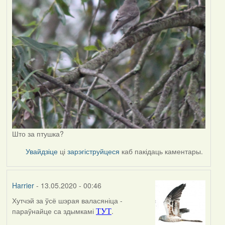
Што за птушка?
Увайдзіце
ці
зарэгіструйцеся
каб пакідаць каментары.
Harrier
- 13.05.2020 - 00:46
Хутчэй за ўсё шэрая валасяніца -
In
параўнайце са здымкамі
.
ТУТ
reply