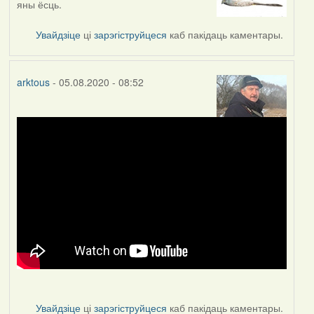
яны ёсць.
to
by
Увайдзіце
ці
зарэгіструйцеся
каб пакідаць каментары.
arktous
arktous
- 05.08.2020 - 08:52
Увайдзіце
ці
зарэгіструйцеся
каб пакідаць каментары.