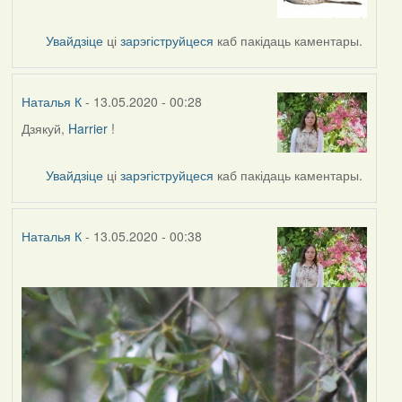
to
by
Увайдзіце
ці
зарэгіструйцеся
каб пакідаць каментары.
Наталья
К
Наталья К
- 13.05.2020 - 00:28
Дзякуй,
Harrier
!
In
reply
to
Увайдзіце
ці
зарэгіструйцеся
каб пакідаць каментары.
by
Harrier
Наталья К
- 13.05.2020 - 00:38