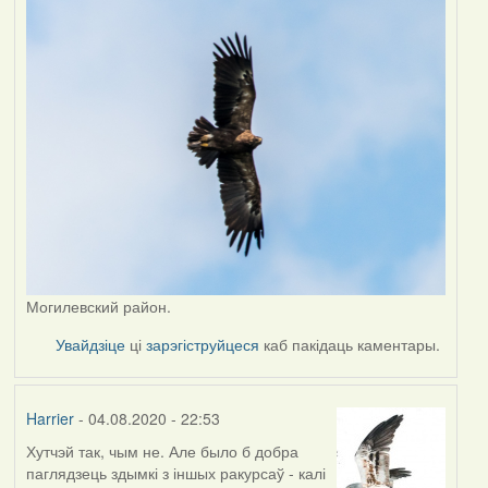
Могилевский район.
Увайдзіце
ці
зарэгіструйцеся
каб пакідаць каментары.
Harrier
- 04.08.2020 - 22:53
Хутчэй так, чым не. Але было б добра
In
паглядзець здымкі з іншых ракурсаў - калі
reply