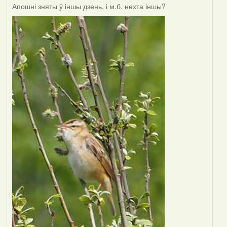
Апошні зняты ў іншы дзень, і м.б. нехта іншы?