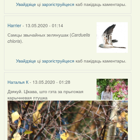
Увайдзіце
ці
зарэгіструйцеся
каб пакідаць каментары.
Harrier
- 13.05.2020 - 01:14
Самцы звычайных зелянушак (
Carduelis
In
chloris
).
reply
to
by
Увайдзіце
ці
зарэгіструйцеся
каб пакідаць каментары.
Наталья
К
Наталья К
- 13.05.2020 - 01:28
Дзякуй. Цiкава, што гэта за прыгожая
In
карычневая птушка
reply
to
by
Harrier