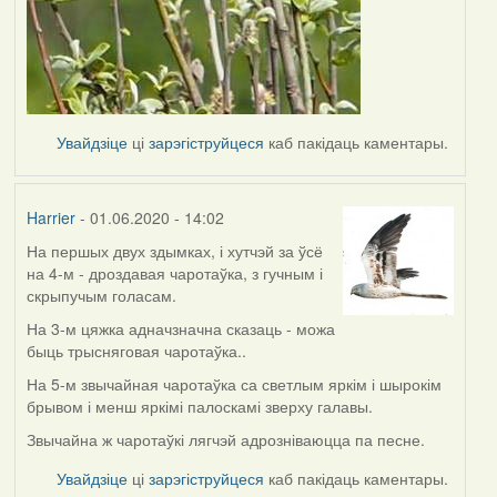
Увайдзіце
ці
зарэгіструйцеся
каб пакідаць каментары.
Harrier
- 01.06.2020 - 14:02
На першых двух здымках, і хутчэй за ўсё
In
на 4-м - дроздавая чаротаўка, з гучным і
reply
скрыпучым голасам.
to
by
На 3-м цяжка адначзначна сказаць - можа
Lighty
быць трысняговая чаротаўка..
На 5-м звычайная чаротаўка са светлым яркім і шырокім
брывом і менш яркімі палоскамі зверху галавы.
Звычайна ж чаротаўкі лягчэй адрозніваюцца па песне.
Увайдзіце
ці
зарэгіструйцеся
каб пакідаць каментары.