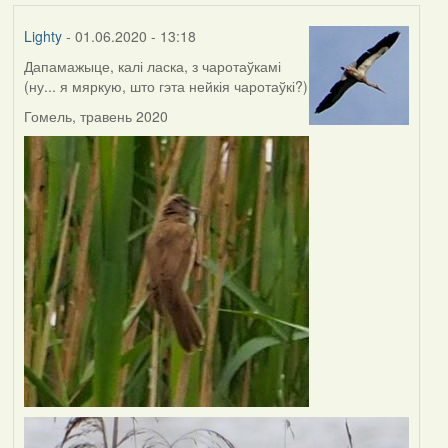
Lighty
- 01.06.2020 - 13:18
Дапамажыце, калі ласка, з чаротаўкамі
(ну... я мяркую, што гэта нейкія чаротаўкі?)
Гомель, травень 2020