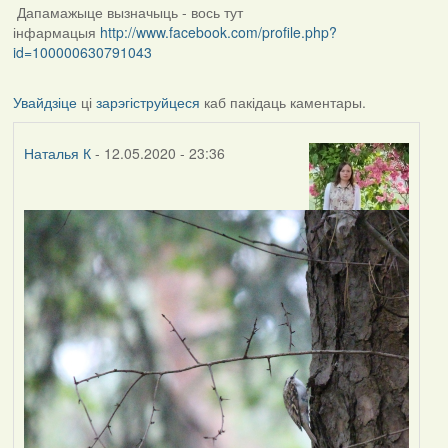
Дапамажыце вызначыць - вось тут
інфармацыя
http://www.facebook.com/profile.php?
id=100000630791043
Увайдзіце
ці
зарэгіструйцеся
каб пакідаць каментары.
Наталья К
- 12.05.2020 - 23:36