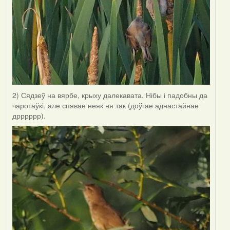
2) Сядзеў на вярбе, крыху далекавата. Нібы і падобны да
чаротаўкі, але спявае неяк ня так (доўгае аднастайнае
дрррррр).