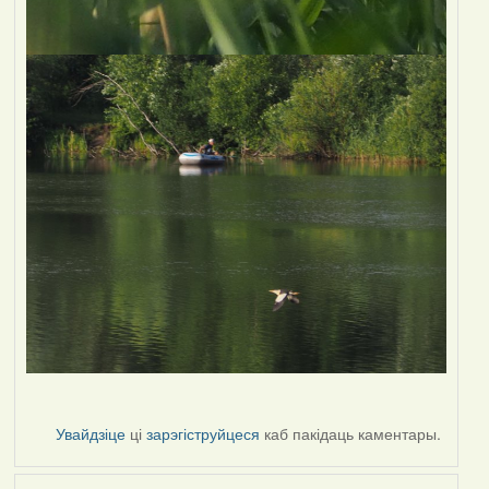
Увайдзіце
ці
зарэгіструйцеся
каб пакідаць каментары.