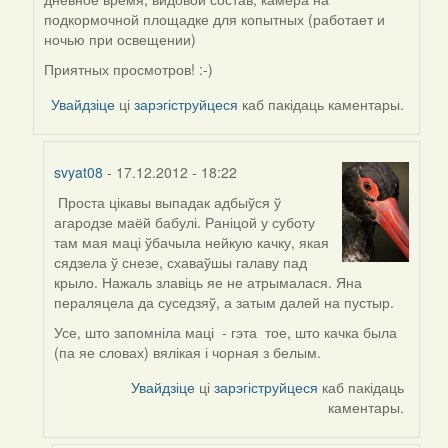
by
подкормочной площадке для копытных (работает и
biot
ночью при освещении)
Приятных просмотров! :-)
Увайдзіце
ці
зарэгіструйцеся
каб пакідаць каментары.
svyat08
- 17.12.2012 - 18:22
Проста цікавы выпадак адбыўся ў
In
агародзе маёй бабулі. Раніцой у суботу
reply
там мая маці ўбачыла нейкую качку, якая
to
сядзела ў снезе, схаваўшы галаву пад
by
крыло. Нажаль злавіць яе не атрымалася. Яна
Peregrinus
пераляцела да суседзяў, а затым далей на пустыр.
Усе, што запомніла маці - гэта тое, што качка была
(па яе словах) вялікая і чорная з белым.
Увайдзіце
ці
зарэгіструйцеся
каб пакідаць
каментары.