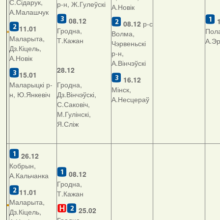
С.Сідарук,
р-н, Ж.Гулеўскі
А.Новік
А.Малашчук
08.12
08.12
р-с
11.01
Гродна,
Пола
Волма,
Маларыта,
Т.Кажан
А.Э
Чэрвеньскі
Дз.Кіцель,
р-н,
А.Новік
А.Вінчэўскі
28.12
15.01
16.12
Маларыцкі р-
Гродна,
Мінск,
н, Ю.Янкевіч
Дз.Вінчэўскі,
А.Несцераў
С.Саковіч,
М.Гулінскі,
Я.Сліж
26.12
Кобрын,
08.12
А.Кальчанка
Гродна,
11.01
Т.Кажан
Маларыта,
25.02
Дз.Кіцель,