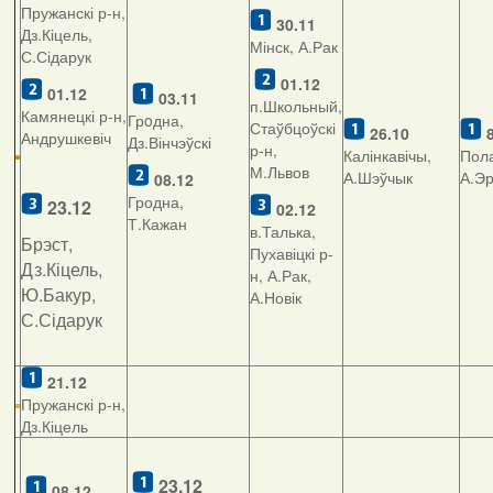
Пружанскі р-н,
30.11
Дз.Кіцель,
Мінск, А.Рак
С.Сідарук
01.1
2
01.12
03.11
п.Школьный,
Камянецкі р-н,
Грoдна,
Стаўбцоўскі
26.10
Андрушкевіч
Дз.Вінчэўскі
р-н,
Калінкавічы,
Пола
М.Львов
А.Шэўчык
А.Э
08.12
Гродна,
23.12
02.12
Т.Кажан
в.Талька,
Брэст,
Пухавіцкі р-
Дз.Кіцель,
н, А.Рак,
Ю.Бакур,
А.Новік
С.Сідарук
21.12
Пружанскі р-н,
Дз.Кіцель
23.12
08.12