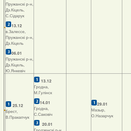
Пружанскі р-н,
Дз.Кіцель,
С.Сідарук
13.12
в.Залессе,
Пружанскі р-н,
Дз.Кіцель
06.01
Пружанскі р-н,
Дз.Кіцель,
Ю.Янкевіч
13.12
Гродна,
М.Гулінск
14.01
29.01
25.12
Гродна,
Мазыр,
Брест,
С.Саковіч
О.Назарчук
В.Пракапчук
20.01
Гродзенскі р-н,