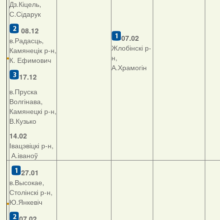
Дз.Кіцель,
С.Сідарук
08.12
07.02
в.Радасць,
Жлобінскі р-
Камянецік р-н,
н,
К. Ефимович
А.Храмогін
17.12
в.Пруска
Волгінава,
Камянецкі р-н,
В.Кузько
14.02
Івацэвіцкі р-н,
А.іваноў
27.01
в.Высокае,
Столінскі р-н,
Ю.Янкевіч
07.02