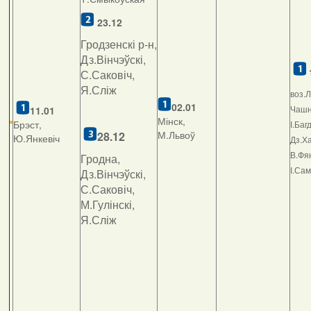
23.12
Гродзенскі р-н,
Дз.Вінчэўскі,
С.Саковіч,
Я.Сліж
воз.Л
02.01
Чашні
11.01
Мінск,
Брэст,
І.Баг
М.Львоў
2
8.12
Ю.Янкевіч
Дз.Ха
В.Фян
Гродна,
І.Са
Дз.Вінчэўскі,
С.Саковіч,
М.Гулінскі,
Я.Сліж