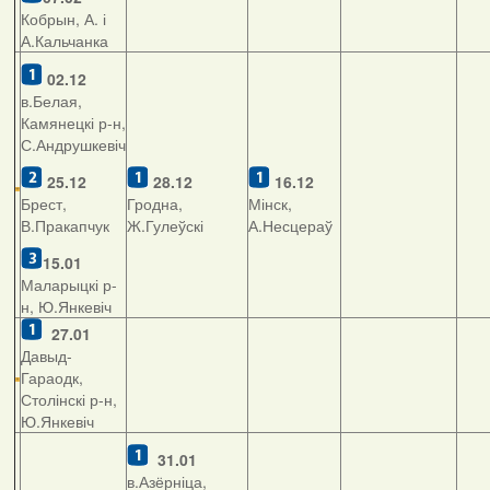
Кобрын, А. і
А.Кальчанка
02.12
в.Белая,
Камянецкі р-н,
С.Андрушкевіч
25.12
28.12
16.12
Брест,
Гродна,
Мінск,
В.Пракапчук
Ж.Гулеўскі
А.Несцераў
15.01
Маларыцкі р-
н, Ю.Янкевіч
27.01
Давыд-
Гараодк,
Столінскі р-н,
Ю.Янкевіч
31.01
в.Азёрніца,