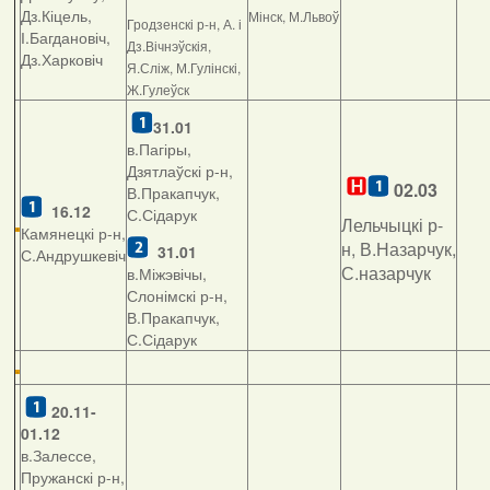
Дз.Кіцель,
Мінск, М.Львоў
Гродзенскі р-н, А. і
І.Багдановіч,
Дз.Вічнэўскія,
Дз.Харковіч
Я.Сліж, М.Гулінскі,
Ж.Гулеўск
31.01
в.Пагіры,
Дзятлаўскі р-н,
02.03
В.Пракапчук,
16.12
С.Сідарук
Лельчыцкі р-
Камянецкі р-н,
н, В.Назарчук,
31.01
С.Андрушкевіч
С.назарчук
в.Міжэвічы,
Слонімскі р-н,
В.Пракапчук,
С.Сідарук
20.11-
01.12
в.Залессе,
Пружанскі р-н,