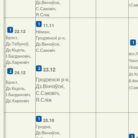
Дз.Вінчэўскі,
І.Са
С.Саковіч,
Я.Сліж
11.11
22.12
Нёман,
Брэст,
Гродзенскі р-н,
Дз.Табуноў,
Дз.Вінчэўскі,
Дз.Кіцель,
С.Саковіч
воз.Л
І.Багдановіч,
Чашні
Дз.Харковіч
І.Баг
23.12
24.12
Дз.Ха
Гродзенскі р-н,
В.Фян
Брэст,
Дз.Вінчэўскі,
І.Са
Дз.Кіцель,
С.Саковіч,
І.Багдановіч,
Я.Сліж
Дз.Харковіч
25.10
Гродна,
Дз.Вінчэўскі,