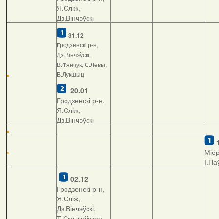
Я.Сліж,
Дз.Вінчэўскі
31.12
Гродзенскі р-н,
Дз.Вінчэўскі,
В.Фянчук, С.Левы,
В.Лукшыц
20.01
Гродзенскі р-н,
Я.Сліж,
Дз.Вінчэўскі
Міёр
І.Па
02.12
Гродзенскі р-н,
Я.Сліж,
Дз.Вінчэўскі,
Т.Смыкоўская