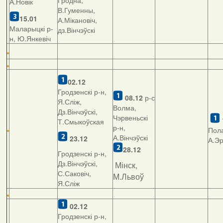
Гродна,
А.Новік
В.Гуменны,
15.01
А.Мікановіч,
Маларыцкі р-
дз.Вінчэўскі
н, Ю.Янкевіч
02.12
Гродзенскі р-н,
08.12
р-с
Я.Сліж,
Волма,
Дз.Вінчэўскі,
Чэрвеньскі
Т.Смыкоўская
р-н,
Пола
А.Вінчэўскі
23.12
А.Э
28.12
Гродзенскі р-н,
Дз.Вінчэўскі,
Мінск,
С.Саковіч,
М.Львоў
Я.Сліж
02.12
Гродзенскі р-н,