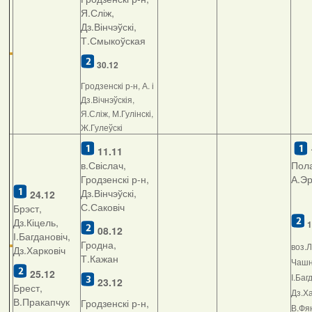
Я.Сліж,
Дз.Вінчэўскі,
Т.Смыкоўская
30.12
Гродзенскі р-н, А. і
Дз.Вічнэўскія,
Я.Сліж, М.Гулінскі,
Ж.Гулеўскі
11.11
в.Свіслач,
Пола
Гродзенскі р-н,
А.Э
Дз.Вінчэўскі,
24.12
С.Саковіч
Брэст,
Дз.Кіцель,
1
08.12
І.Багдановіч,
Гродна,
воз.Л
Дз.Харковіч
Т.Кажан
Чашні
25.12
І.Баг
23.12
Брест,
Дз.Ха
В.Пракапчук
Гродзенскі р-н,
В.Фян