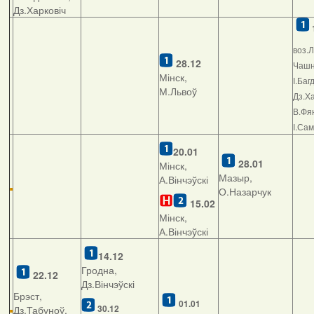
Дз.Харковіч
воз.Л
28.12
Чашні
Мінск,
І.Баг
М.Львоў
Дз.Ха
В.Фян
І.Са
20.01
28.01
Мінск,
Мазыр,
А.Вінчэўскі
О.Назарчук
15.02
Мінск,
А.Вінчэўскі
14.12
Гродна,
22.12
Дз.Вінчэўскі
Брэст,
01.01
30.12
Дз.Табуноў,