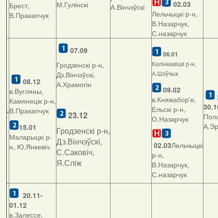
02.03
М.Гулінскі
Брест,
А.Вінчэўскі
Лельчыцкі р-н,
В.Пракапчук
В.Назарчук,
С.назарчук
07.09
06.01
Калінкавіцкі р-н,
Гродзенскі р-н,
А.Шэўчык
Дз.Вінчэўскі,
08.12
А.Храмогін
09.02
в.Вугляны,
в.Княжабор'е,
Камянецік р-н,
30.1
Ельскі р-н,
В.Пракапчук
23.12
Пола
О.Назарчук
А.Э
15.01
Гродзенскі р-н,
Маларыцкі р-
Дз.Вінчэўскі,
02.03
Лельчыцкі
н, Ю.Янкевіч
С.Саковіч,
р-н,
Я.Сліж
В.Назарчук,
С.назарчук
20.11-
01.12
в.Залессе,