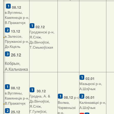
08.12
в.Вугляны,
Камянецік р-н,
В.Пракапчук
02.12
13.12
Гродзенскі р-н,
в.Залессе,
Я.Сліж,
Пружанскі р-н,
Дз.Вінчэўскі,
Дз.Кіцель
Т.Смыкоўская
26.12
Кобрын,
А.Кальчанка
02.01
Мазырскі р-н,
08.12
А.Шэўчык
30.12
в.Вугляны,
Гродна, А. &
08.12
р-с
06.01
Камянецік р-н,
Дз.Вінчэўскі,
Волма,
Калінкавіцкі р-н,
В.Пракапчук
Я.Сліж,
Чэрвеньскі
А.Шэўчык
Г.Гулеўскі,
25.12
р-н,