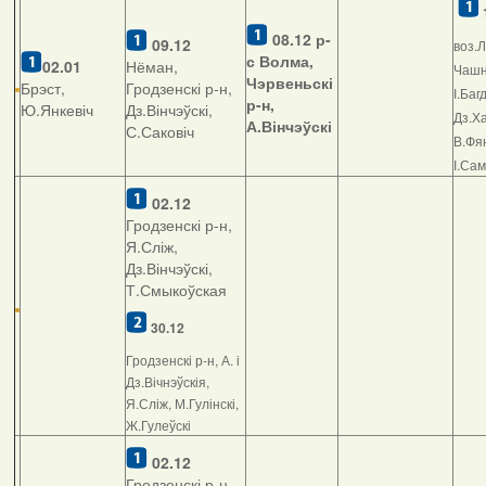
08.12
р-
09.12
воз.Л
с Волма,
02.01
Нёман,
Чашні
Чэрвеньскі
Брэст,
Гродзенскі р-н,
І.Баг
р-н,
Ю.Янкевіч
Дз.Вінчэўскі,
Дз.Ха
А.Вінчэўскі
С.Саковіч
В.Фян
І.Са
02.12
Гродзенскі р-н,
Я.Сліж,
Дз.Вінчэўскі,
Т.Смыкоўская
30.12
Гродзенскі р-н, А. і
Дз.Вічнэўскія,
Я.Сліж, М.Гулінскі,
Ж.Гулеўскі
02.12
Гродзенскі р-н,