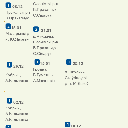
Слонімскі р-н,
08.12
В.Пракапчук,
Пружанскі р-н,
С.Сідарук
В.Пракапчук
15.01
31.01
Маларыцкі р-
в.Міжэвічы,
н, Ю.Янкевіч
Слонімскі р-н,
В.Пракапчук,
С.Сідарук
15.01
25.12
26.12
Гродна,
п.Школьны,
Кобрын,
В.Гуменны,
Стаўбцоўскі
А.Кальчанка
А.Мікановіч
р-н, М.Львоў
02.12
Кобрын,
А.Кальчанка,
А.Кальчанка
14.12