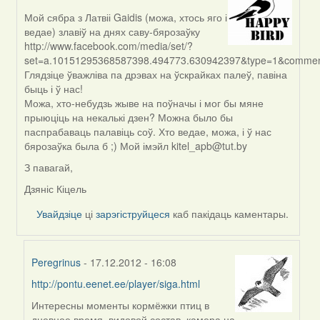
Мой сябра з Латвіі Gaidis (можа, хтось яго і
In
ведае) злавіў на днях саву-бярозаўку
reply
http://www.facebook.com/media/set/?
to
set=a.10151295368587398.494773.630942397&type=1&comment_
by
Глядзіце ўважліва па дрэвах на ўскрайках палеў, павіна
biot
быць і ў нас!
Можа, хто-небудзь жыве на поўначы і мог бы мяне
прыюціць на некалькі дзен? Можна было бы
паспрабаваць палавіць соў. Хто ведае, можа, і ў нас
бярозаўка была б ;) Мой імэйл kitel_apb@tut.by
З павагай,
Дзяніс Кіцель
Увайдзіце
ці
зарэгіструйцеся
каб пакідаць каментары.
Peregrinus
- 17.12.2012 - 16:08
http://pontu.eenet.ee/player/siga.html
In
reply
Интересны моменты кормёжки птиц в
to
дневное время, видовой состав, камера на