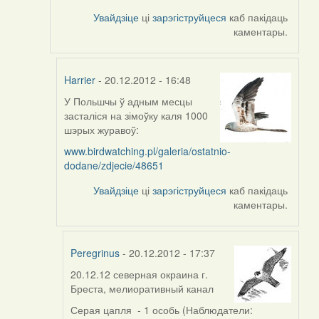
Увайдзіце
ці
зарэгіструйцеся
каб пакідаць
каментары.
Harrier
- 20.12.2012 - 16:48
У Польшчы ў адным месцы
In
засталіся на зімоўку каля 1000
reply
шэрых журавоў:
to
by
www.birdwatching.pl/galeria/ostatnio-
aistok
dodane/zdjecie/48651
Увайдзіце
ці
зарэгіструйцеся
каб пакідаць
каментары.
Peregrinus
- 20.12.2012 - 17:37
20.12.12 северная окраина г.
In
Бреста, мелиоративный канал
reply
to
Серая цапля - 1 особь (Наблюдатели: