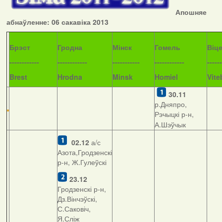
Апошняе
абнаўленне: 06 сакавіка 2013
Б
рэст
Гродна
Мінск
Гомель
Віц
------------
------------
-----------
------------
------
Brest
Hrodna
Minsk
Homiel
Vite
30.11
р.Дняпро,
Рэчыцкі р-н,
А.Шэўчык
02.12
а/с
Азота,Гродзенскі
р-н, Ж.Гулеўскі
23.12
Гродзенскі р-н,
Дз.Вінчэўскі,
С.Саковіч,
Я.Сліж