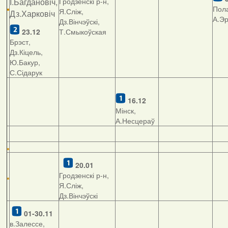
І.Багдановіч,
Гродзенскі р-н,
Пола
Я.Сліж,
Дз.Харковіч
А.Э
Дз.Вінчэўскі,
23.12
Т.Смыкоўская
Брэст,
Дз.Кіцель,
Ю.Бакур,
С.Сідарук
16.12
Мінск,
А.Несцераў
20.01
Гродзенскі р-н,
Я.Сліж,
Дз.Вінчэўскі
01-30.11
в.Залессе,