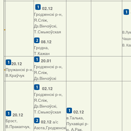
02.12
Гродзенскі р-н,
Я.Сліж,
Дз.Вінчэўскі,
Т.Смыкоўская
В.Лу
Чашні
08.12
В. К
Гродна,
Т.Кажан
20.01
20.12
Гродзенскі р-н,
Пружанскі р-н,
Я.Сліж,
В.Краўчук
Дз.Вінчэўскі
02.12
Гродзенскі р-н,
Я.Сліж,
Дз.Вінчэўскі,
Т.Смыкоўская
02.12
20.12
в.Талька,
Брэст,
02.12
а/с
Пухавіцкі р-
В.Пракапчук,
Азота,Гродзенскі
н, А.Рак,