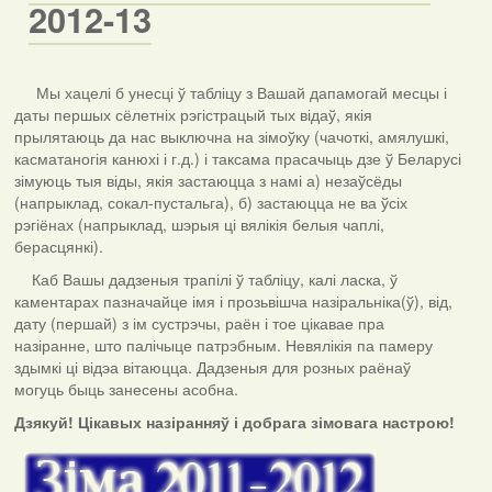
2012-13
Мы хацелі б унесці ў табліцу з Вашай дапамогай месцы і
даты першых сёлетніх рэгістрацый тых відаў, якія
прылятаюць да нас выключна на зімоўку (чачоткі, амялушкі,
касматаногія канюхі і г.д.) і таксама прасачыць дзе ў Беларусі
зімуюць тыя віды, якія застаюцца з намі а) незаўсёды
(напрыклад, сокал-пустальга), б) застаюцца не ва ўсіх
рэгіёнах (напрыклад, шэрыя ці вялікія белыя чаплі,
берасцянкі).
Каб Вашы дадзеныя трапілі ў табліцу, калі ласка, ў
каментарах пазначайце імя і прозьвішча назіральніка(ў), від,
дату (першай) з ім сустрэчы, раён і тое цікавае пра
назіранне, што палічыце патрэбным. Невялікія па памеру
здымкі ці відэа вітаюцца. Дадзеныя для розных раёнаў
могуць быць занесены асобна.
Дзякуй! Цікавых назіранняў і добрага зімовага настрою!