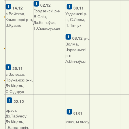
02.12
14.12
30.11
Гродзенскі р-н,
в.Войская,
Уздзенскі р-
Я.Сліж,
Камянецкі р-н,
н, С.Левы,
Дз.Вінчэўскі,
В.Кузько
П.Пінчук
Т.Смыкоўская
08.12
р-с
Волма,
Чэрвеньскі
р-н,
А.Вінчэўскі
25.11
в.Залессе,
Пружанскі р-н,
Дз.Кіцель,
С.Сідарук
22.12
Брэст,
01.01
Дз.Табуноў,
Дз.Кіцель,
Мінск, М.Львоў
І.Багдановіч,