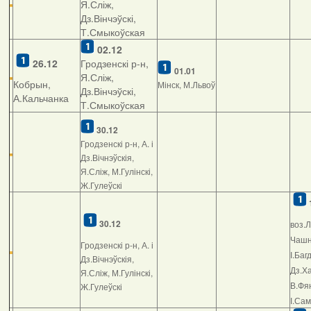
Я.Сліж,
Дз.Вінчэўскі,
Т.Смыкоўская
02.12
26.12
Гродзенскі р-н,
01.01
Я.Сліж,
Кобрын,
Мінск, М.Львоў
Дз.Вінчэўскі,
А.Кальчанка
Т.Смыкоўская
30.12
Гродзенскі р-н, А. і
Дз.Вічнэўскія,
Я.Сліж, М.Гулінскі,
Ж.Гулеўскі
30.12
воз.Л
Чашні
Гродзенскі р-н, А. і
І.Баг
Дз.Вічнэўскія,
Дз.Ха
Я.Сліж, М.Гулінскі,
В.Фян
Ж.Гулеўскі
І.Са