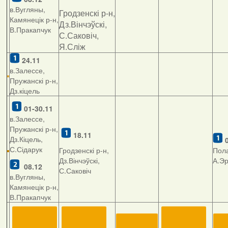
в.Вугляны,
Гродзенскі р-н,
Камянецік р-н,
Дз.Вінчэўскі,
В.Пракапчук
С.Саковіч,
Я.Сліж
24.11
в.Залессе,
Пружанскі р-н,
Дз.кіцель
01-30.11
в.Залессе,
Пружанскі р-н,
18.11
Дз.Кіцель,
С.Сідарук
Гродзенскі р-н,
Пола
Дз.Вінчэўскі,
А.Э
08.12
С.Саковіч
в.Вугляны,
Камянецік р-н,
В.Пракапчук