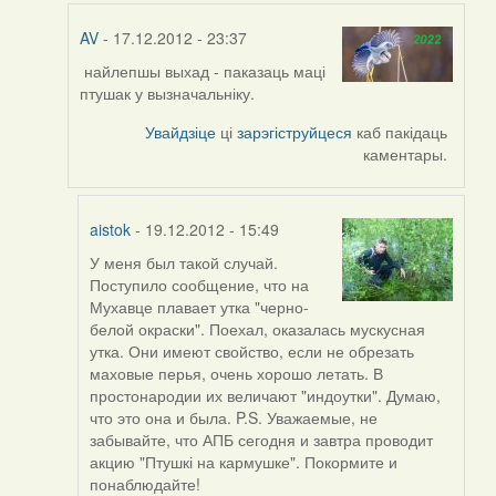
AV
- 17.12.2012 - 23:37
найлепшы выхад - паказаць маці
In
птушак у вызначальніку.
reply
to
Увайдзіце
ці
зарэгіструйцеся
каб пакідаць
by
каментары.
svyat08
aistok
- 19.12.2012 - 15:49
У меня был такой случай.
In
Поступило сообщение, что на
reply
Мухавце плавает утка "черно-
to
белой окраски". Поехал, оказалась мускусная
by
утка. Они имеют свойство, если не обрезать
AV
маховые перья, очень хорошо летать. В
простонародии их величают "индоутки". Думаю,
что это она и была. P.S. Уважаемые, не
забывайте, что АПБ сегодня и завтра проводит
акцию "Птушкі на кармушке". Покормите и
понаблюдайте!