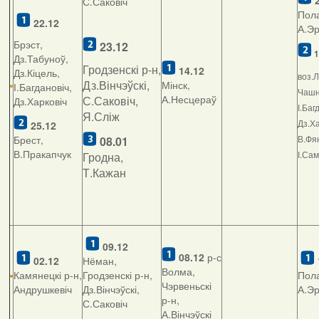
2
С.Саковіч
Пола
22.12
А.Э
Брэст,
23.12
1
Дз.Табуноў,
Гродзенскі р-н,
14.12
Дз.Кіцель,
воз.Л
Дз.Вінчэўскі,
Мінск,
І.Багдановіч,
Чашні
А.Несцераў
С.Саковіч,
Дз.Харковіч
І.Баг
Я.Сліж
Дз.Ха
25.12
Брест,
В.Фян
08.01
В.Пракапчук
І.Са
Гродна,
Т.Кажан
09.12
08.12
р-с
02.12
Нёман,
Волма,
Камянецкі р-н,
Гродзенскі р-н,
Пола
Чэрвеньскі
Андрушкевіч
Дз.Вінчэўскі,
А.Э
р-н,
С.Саковіч
А.Вінчэўскі