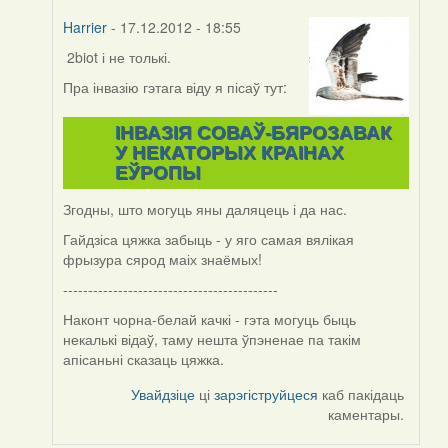
Harrier
- 17.12.2012 - 18:55
2biot і не толькі.
In
reply
Пра інвазію гэтага віду я пісаў тут:
to
by
ІНВАЗІЯ СОВАЎ-БЯРОЗАВАК
svyat08
У НЕКАТОРЫХ КРАІНАХ
ЕЎРОПЫ
Згодны, што могуць яны даляцець і да нас.
Гайдзіса цяжка забыць - у яго самая вялікая
фрызура сярод маіх знаёмых!
-------------------------------------------
Наконт чорна-белай качкі - гэта могуць быць
некалькі відаў, таму нешта ўпэненае па такім
апісаньні сказаць цяжка.
Увайдзіце
ці
зарэгіструйцеся
каб пакідаць
каментары.