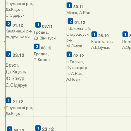
Пружанскі р-н,
30.11
Дз.Кіцель,
Мінск, А.Рак
С.Сідарук
01.1
2
01.12
03.11
п.Школьный,
Камянецкі р-н,
Грoдна,
Стаўбцоўскі
26.10
Андрушкевіч
Дз.Вінчэўскі
р-н,
Калінкавічы,
Пола
М.Львов
А.Шэўчык
А.Э
08.12
Гродна,
23.12
02.12
Т.Кажан
в.Талька,
Брэст,
Пухавіцкі р-
Дз.Кіцель,
н, А.Рак,
Ю.Бакур,
А.Новік
С.Сідарук
21.12
Пружанскі р-н,
Дз.Кіцель
23.12
08.12