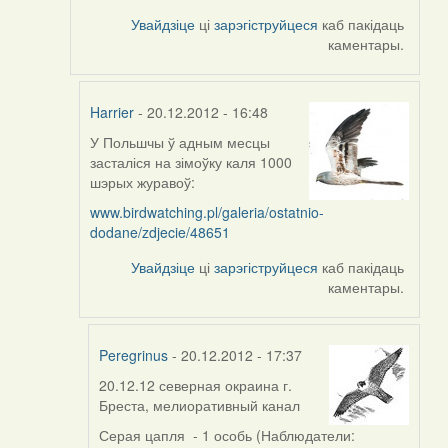
Увайдзіце
ці
зарэгіструйцеся
каб пакідаць
каментары.
Harrier
- 20.12.2012 - 16:48
У Польшчы ў адным месцы
In
засталіся на зімоўку каля 1000
reply
шэрых журавоў:
to
by
www.birdwatching.pl/galeria/ostatnio-
aistok
dodane/zdjecie/48651
Увайдзіце
ці
зарэгіструйцеся
каб пакідаць
каментары.
Peregrinus
- 20.12.2012 - 17:37
20.12.12 северная окраина г.
In
Бреста, мелиоративный канал
reply
to
Серая цапля - 1 особь (Наблюдатели: