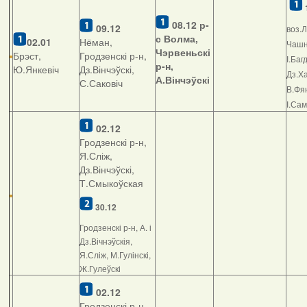
08.12
р-
09.12
воз.Л
с Волма,
02.01
Нёман,
Чашні
Чэрвеньскі
Брэст,
Гродзенскі р-н,
І.Баг
р-н,
Ю.Янкевіч
Дз.Вінчэўскі,
Дз.Ха
А.Вінчэўскі
С.Саковіч
В.Фян
І.Са
02.12
Гродзенскі р-н,
Я.Сліж,
Дз.Вінчэўскі,
Т.Смыкоўская
30.12
Гродзенскі р-н, А. і
Дз.Вічнэўскія,
Я.Сліж, М.Гулінскі,
Ж.Гулеўскі
02.12
Гродзенскі р-н,