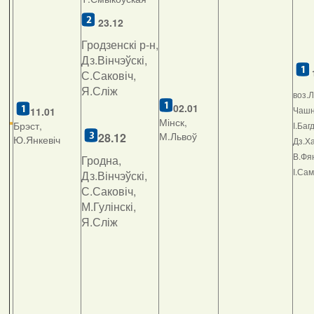
23.12
Гродзенскі р-н,
Дз.Вінчэўскі,
С.Саковіч,
Я.Сліж
воз.Л
02.01
Чашні
11.01
Мінск,
Брэст,
І.Баг
М.Львоў
2
8.12
Ю.Янкевіч
Дз.Ха
В.Фян
Гродна,
І.Са
Дз.Вінчэўскі,
С.Саковіч,
М.Гулінскі,
Я.Сліж