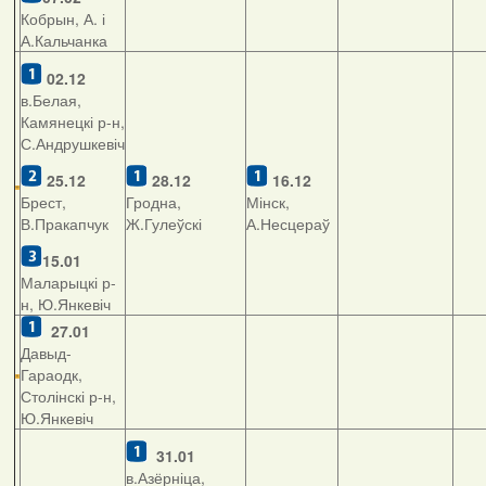
Кобрын, А. і
А.Кальчанка
02.12
в.Белая,
Камянецкі р-н,
С.Андрушкевіч
25.12
28.12
16.12
Брест,
Гродна,
Мінск,
В.Пракапчук
Ж.Гулеўскі
А.Несцераў
15.01
Маларыцкі р-
н, Ю.Янкевіч
27.01
Давыд-
Гараодк,
Столінскі р-н,
Ю.Янкевіч
31.01
в.Азёрніца,