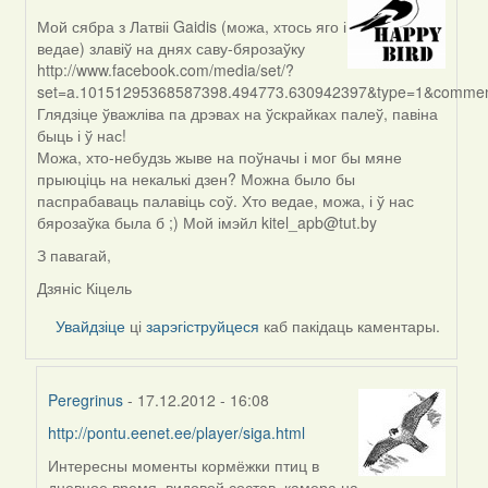
Мой сябра з Латвіі Gaidis (можа, хтось яго і
In
ведае) злавіў на днях саву-бярозаўку
reply
http://www.facebook.com/media/set/?
to
set=a.10151295368587398.494773.630942397&type=1&comment_
by
Глядзіце ўважліва па дрэвах на ўскрайках палеў, павіна
biot
быць і ў нас!
Можа, хто-небудзь жыве на поўначы і мог бы мяне
прыюціць на некалькі дзен? Можна было бы
паспрабаваць палавіць соў. Хто ведае, можа, і ў нас
бярозаўка была б ;) Мой імэйл kitel_apb@tut.by
З павагай,
Дзяніс Кіцель
Увайдзіце
ці
зарэгіструйцеся
каб пакідаць каментары.
Peregrinus
- 17.12.2012 - 16:08
http://pontu.eenet.ee/player/siga.html
In
reply
Интересны моменты кормёжки птиц в
to
дневное время, видовой состав, камера на