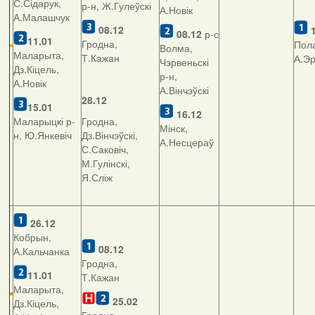
С.Сідарук,
р-н, Ж.Гулеўскі
А.Новік
А.Малашчук
08.12
08.12
р-с
11.01
Гродна,
Пола
Волма,
Маларыта,
Т.Кажан
А.Э
Чэрвеньскі
Дз.Кіцель,
р-н,
А.Новік
А.Вінчэўскі
28.12
15.01
16.12
Маларыцкі р-
Гродна,
Мінск,
н, Ю.Янкевіч
Дз.Вінчэўскі,
А.Несцераў
С.Саковіч,
М.Гулінскі,
Я.Сліж
26.12
Кобрын,
08.12
А.Кальчанка
Гродна,
11.01
Т.Кажан
Маларыта,
25.02
Дз.Кіцель,