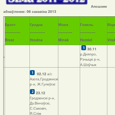
Апошняе
абнаўленне: 06 сакавіка 2013
Б
рэст
Гродна
Мінск
Гомель
Віц
------------
------------
-----------
------------
------
Brest
Hrodna
Minsk
Homiel
Vite
30.11
р.Дняпро,
Рэчыцкі р-н,
А.Шэўчык
02.12
а/с
Азота,Гродзенскі
р-н, Ж.Гулеўскі
23.12
Гродзенскі р-н,
Дз.Вінчэўскі,
С.Саковіч,
Я.Сліж