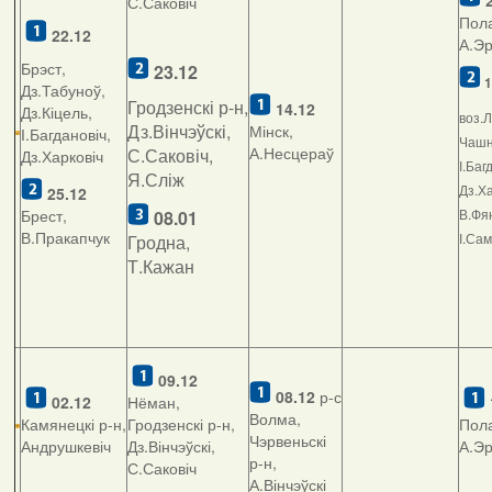
2
С.Саковіч
Пола
22.12
А.Э
Брэст,
23.12
1
Дз.Табуноў,
Гродзенскі р-н,
14.12
Дз.Кіцель,
воз.Л
Дз.Вінчэўскі,
Мінск,
І.Багдановіч,
Чашні
А.Несцераў
С.Саковіч,
Дз.Харковіч
І.Баг
Я.Сліж
Дз.Ха
25.12
Брест,
В.Фян
08.01
В.Пракапчук
І.Са
Гродна,
Т.Кажан
09.12
08.12
р-с
02.12
Нёман,
Волма,
Камянецкі р-н,
Гродзенскі р-н,
Пола
Чэрвеньскі
Андрушкевіч
Дз.Вінчэўскі,
А.Э
р-н,
С.Саковіч
А.Вінчэўскі