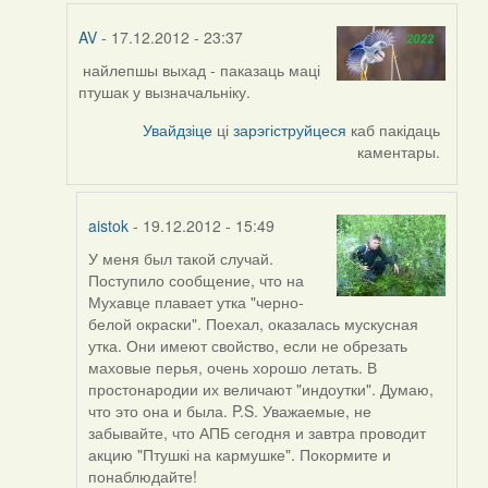
AV
- 17.12.2012 - 23:37
найлепшы выхад - паказаць маці
In
птушак у вызначальніку.
reply
to
Увайдзіце
ці
зарэгіструйцеся
каб пакідаць
by
каментары.
svyat08
aistok
- 19.12.2012 - 15:49
У меня был такой случай.
In
Поступило сообщение, что на
reply
Мухавце плавает утка "черно-
to
белой окраски". Поехал, оказалась мускусная
by
утка. Они имеют свойство, если не обрезать
AV
маховые перья, очень хорошо летать. В
простонародии их величают "индоутки". Думаю,
что это она и была. P.S. Уважаемые, не
забывайте, что АПБ сегодня и завтра проводит
акцию "Птушкі на кармушке". Покормите и
понаблюдайте!