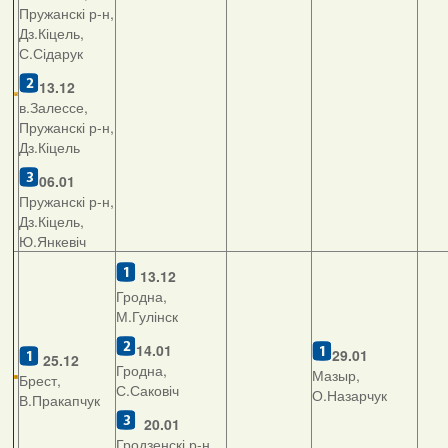
Пружанскі р-н,
Дз.Кіцель,
С.Сідарук
13.12
в.Залессе,
Пружанскі р-н,
Дз.Кіцель
06.01
Пружанскі р-н,
Дз.Кіцель,
Ю.Янкевіч
13.12
Гродна,
М.Гулінск
14.01
29.01
25.12
Гродна,
Мазыр,
Брест,
С.Саковіч
О.Назарчук
В.Пракапчук
20.01
Гродзенскі р-н,