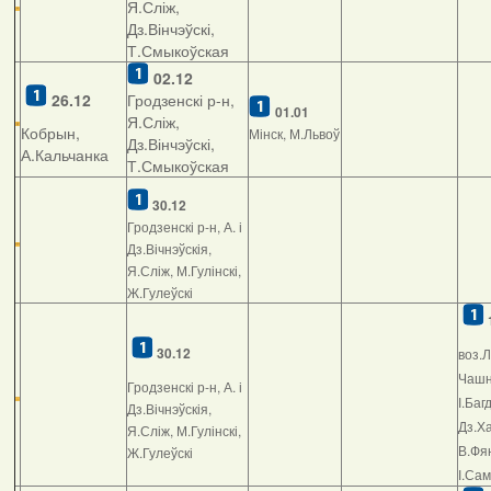
Я.Сліж,
Дз.Вінчэўскі,
Т.Смыкоўская
02.12
26.12
Гродзенскі р-н,
01.01
Я.Сліж,
Кобрын,
Мінск, М.Львоў
Дз.Вінчэўскі,
А.Кальчанка
Т.Смыкоўская
30.12
Гродзенскі р-н, А. і
Дз.Вічнэўскія,
Я.Сліж, М.Гулінскі,
Ж.Гулеўскі
30.12
воз.Л
Чашні
Гродзенскі р-н, А. і
І.Баг
Дз.Вічнэўскія,
Дз.Ха
Я.Сліж, М.Гулінскі,
В.Фян
Ж.Гулеўскі
І.Са