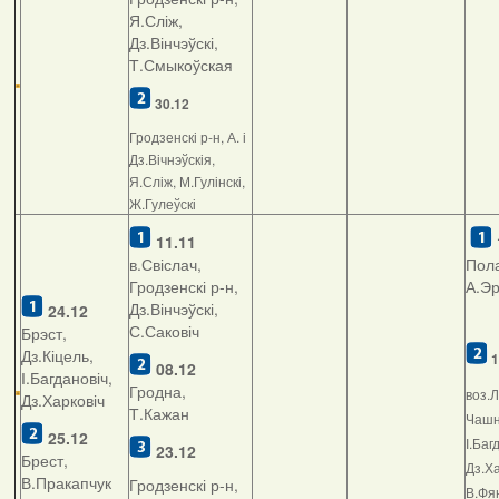
Я.Сліж,
Дз.Вінчэўскі,
Т.Смыкоўская
30.12
Гродзенскі р-н, А. і
Дз.Вічнэўскія,
Я.Сліж, М.Гулінскі,
Ж.Гулеўскі
11.11
в.Свіслач,
Пола
Гродзенскі р-н,
А.Э
Дз.Вінчэўскі,
24.12
С.Саковіч
Брэст,
Дз.Кіцель,
1
08.12
І.Багдановіч,
Гродна,
воз.Л
Дз.Харковіч
Т.Кажан
Чашні
25.12
І.Баг
23.12
Брест,
Дз.Ха
В.Пракапчук
Гродзенскі р-н,
В.Фян