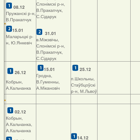
Слонімскі р-н,
08.12
В.Пракапчук,
Пружанскі р-н,
С.Сідарук
В.Пракапчук
15.01
31.01
Маларыцкі р-
в.Міжэвічы,
н, Ю.Янкевіч
Слонімскі р-н,
В.Пракапчук,
С.Сідарук
15.01
25.12
26.12
Гродна,
п.Школьны,
Кобрын,
В.Гуменны,
Стаўбцоўскі
А.Кальчанка
А.Мікановіч
р-н, М.Львоў
02.12
Кобрын,
А.Кальчанка,
А.Кальчанка
14.12