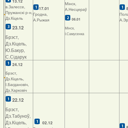
13.12
Мінск,
в.Залессе,
17.01
А.Несцераў
Пружанскі р-н,
Гродна,
Пола
Дз.Кіцель
06.01
А.Рыжая
А.Э
23.12
Мінск,
І.Самусенка
Брэст,
Дз.Кіцель,
Ю.Бакур,
С.Сідарук
24.12
Брэст,
Дз.Кіцель,
І.Багдановіч,
Дз.Харковіч
22.12
Брэст,
Дз.Табуноў,
Дз.Кіцель,
02.12