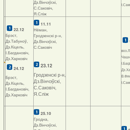
Дз.Вінчэўскі,
І.Са
С.Саковіч,
Я.Сліж
11.11
22.12
Нёман,
Брэст,
Гродзенскі р-н,
Дз.Табуноў,
Дз.Вінчэўскі,
Дз.Кіцель,
С.Саковіч
воз.Л
І.Багдановіч,
Чашні
Дз.Харковіч
І.Баг
23.12
24.12
Дз.Ха
Гродзенскі р-н,
В.Фян
Брэст,
Дз.Вінчэўскі,
І.Са
Дз.Кіцель,
С.Саковіч,
І.Багдановіч,
Я.Сліж
Дз.Харковіч
25.10
Гродна,
Дз.Вінчэўскі,