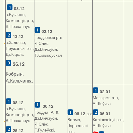
08.12
в.Вугляны,
Камянецік р-н,
В.Пракапчук
02.12
13.12
Гродзенскі р-н,
в.Залессе,
Я.Сліж,
Пружанскі р-н,
Дз.Вінчэўскі,
Дз.Кіцель
Т.Смыкоўская
26.12
Кобрын,
А.Кальчанка
02.01
Мазырскі р-н,
08.12
А.Шэўчык
30.12
в.Вугляны,
Гродна, А. &
08.12
р-с
06.01
Камянецік р-н,
Дз.Вінчэўскі,
Волма,
Калінкавіцкі р-н,
В.Пракапчук
Я.Сліж,
Чэрвеньскі
А.Шэўчык
Г.Гулеўскі,
25.12
р-н,