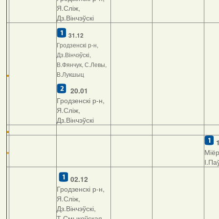
Я.Сліж,
Дз.Вінчэўскі
31.12
Гродзенскі р-н,
Дз.Вінчэўскі,
В.Фянчук, С.Левы,
В.Лукшыц
20.01
Гродзенскі р-н,
Я.Сліж,
Дз.Вінчэўскі
Міёр
І.Па
02.12
Гродзенскі р-н,
Я.Сліж,
Дз.Вінчэўскі,
Т.Смыкоўская