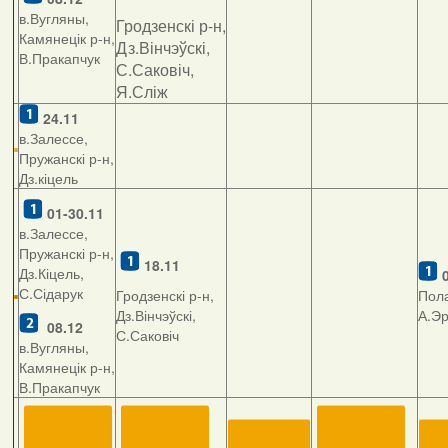
в.Вугляны,
Гродзенскі р-н,
Камянецік р-н,
Дз.Вінчэўскі,
В.Пракапчук
С.Саковіч,
Я.Сліж
24.11
в.Залессе,
Пружанскі р-н,
Дз.кіцель
01-30.11
в.Залессе,
Пружанскі р-н,
18.11
Дз.Кіцель,
С.Сідарук
Гродзенскі р-н,
Пола
Дз.Вінчэўскі,
А.Э
08.12
С.Саковіч
в.Вугляны,
Камянецік р-н,
В.Пракапчук