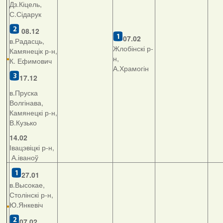
Дз.Кіцель,
С.Сідарук
08.12
07.02
в.Радасць,
Жлобінскі р-
Камянецік р-н,
н,
К. Ефимович
А.Храмогін
17.12
в.Пруска
Волгінава,
Камянецкі р-н,
В.Кузько
14.02
Івацэвіцкі р-н,
А.іваноў
27.01
в.Высокае,
Столінскі р-н,
Ю.Янкевіч
07.02