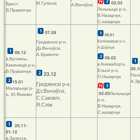
02.03
М.Гулінскі
Брест,
А.Вінчэўскі
Лельчыцкі р-н,
В.Пракапчук
В.Назарчук,
С.назарчук
07.09
06.01
Калінкавіцкі р-н,
Гродзенскі р-н,
А.Шэўчык
Дз.Вінчэўскі,
08.12
А.Храмогін
09.02
в.Вугляны,
в.Княжабор'е,
Камянецік р-н,
30.1
Ельскі р-н,
В.Пракапчук
23.12
Пола
О.Назарчук
А.Э
15.01
Гродзенскі р-н,
Маларыцкі р-
Дз.Вінчэўскі,
02.03
Лельчыцкі
н, Ю.Янкевіч
С.Саковіч,
р-н,
Я.Сліж
В.Назарчук,
С.назарчук
20.11-
01.12
в.Залессе,