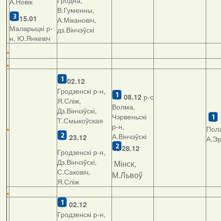
Гродна,
А.Новік
В.Гуменны,
15.01
А.Мікановіч,
Маларыцкі р-
дз.Вінчэўскі
н, Ю.Янкевіч
02.12
Гродзенскі р-н,
08.12
р-с
Я.Сліж,
Волма,
Дз.Вінчэўскі,
Чэрвеньскі
Т.Смыкоўская
р-н,
Пола
А.Вінчэўскі
23.12
А.Э
28.12
Гродзенскі р-н,
Дз.Вінчэўскі,
Мінск,
С.Саковіч,
М.Львоў
Я.Сліж
02.12
Гродзенскі р-н,