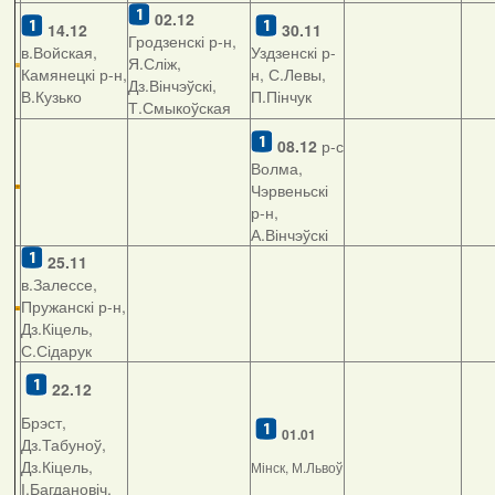
02.12
14.12
30.11
Гродзенскі р-н,
в.Войская,
Уздзенскі р-
Я.Сліж,
Камянецкі р-н,
н, С.Левы,
Дз.Вінчэўскі,
В.Кузько
П.Пінчук
Т.Смыкоўская
08.12
р-с
Волма,
Чэрвеньскі
р-н,
А.Вінчэўскі
25.11
в.Залессе,
Пружанскі р-н,
Дз.Кіцель,
С.Сідарук
22.12
Брэст,
01.01
Дз.Табуноў,
Дз.Кіцель,
Мінск, М.Львоў
І.Багдановіч,