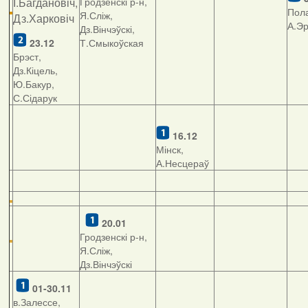
І.Багдановіч,
Гродзенскі р-н,
Пола
Я.Сліж,
Дз.Харковіч
А.Э
Дз.Вінчэўскі,
23.12
Т.Смыкоўская
Брэст,
Дз.Кіцель,
Ю.Бакур,
С.Сідарук
16.12
Мінск,
А.Несцераў
20.01
Гродзенскі р-н,
Я.Сліж,
Дз.Вінчэўскі
01-30.11
в.Залессе,