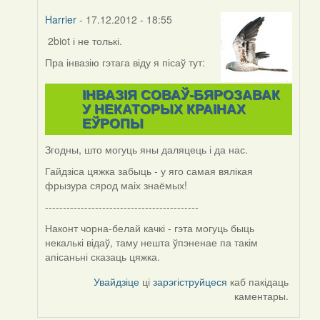
Harrier
- 17.12.2012 - 18:55
2biot і не толькі.
In
reply
Пра інвазію гэтага віду я пісаў тут:
to
by
ІНВАЗІЯ СОВАЎ-БЯРОЗАВАК
svyat08
У НЕКАТОРЫХ КРАІНАХ
ЕЎРОПЫ
Згодны, што могуць яны даляцець і да нас.
Гайдзіса цяжка забыць - у яго самая вялікая
фрызура сярод маіх знаёмых!
-------------------------------------------
Наконт чорна-белай качкі - гэта могуць быць
некалькі відаў, таму нешта ўпэненае па такім
апісаньні сказаць цяжка.
Увайдзіце
ці
зарэгіструйцеся
каб пакідаць
каментары.