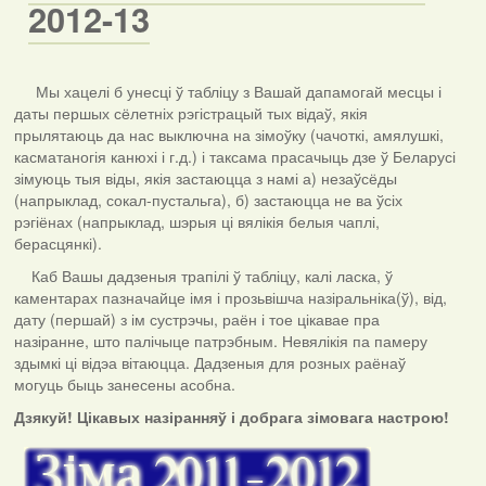
2012-13
Мы хацелі б унесці ў табліцу з Вашай дапамогай месцы і
даты першых сёлетніх рэгістрацый тых відаў, якія
прылятаюць да нас выключна на зімоўку (чачоткі, амялушкі,
касматаногія канюхі і г.д.) і таксама прасачыць дзе ў Беларусі
зімуюць тыя віды, якія застаюцца з намі а) незаўсёды
(напрыклад, сокал-пустальга), б) застаюцца не ва ўсіх
рэгіёнах (напрыклад, шэрыя ці вялікія белыя чаплі,
берасцянкі).
Каб Вашы дадзеныя трапілі ў табліцу, калі ласка, ў
каментарах пазначайце імя і прозьвішча назіральніка(ў), від,
дату (першай) з ім сустрэчы, раён і тое цікавае пра
назіранне, што палічыце патрэбным. Невялікія па памеру
здымкі ці відэа вітаюцца. Дадзеныя для розных раёнаў
могуць быць занесены асобна.
Дзякуй! Цікавых назіранняў і добрага зімовага настрою!