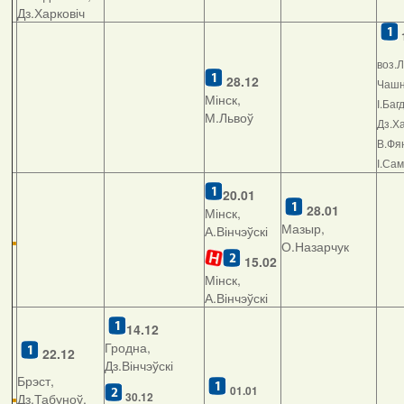
Дз.Харковіч
воз.Л
28.12
Чашні
Мінск,
І.Баг
М.Львоў
Дз.Ха
В.Фян
І.Са
20.01
28.01
Мінск,
Мазыр,
А.Вінчэўскі
О.Назарчук
15.02
Мінск,
А.Вінчэўскі
14.12
Гродна,
22.12
Дз.Вінчэўскі
Брэст,
01.01
30.12
Дз.Табуноў,