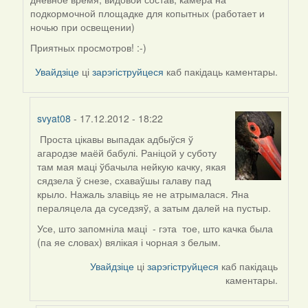
by
подкормочной площадке для копытных (работает и
biot
ночью при освещении)
Приятных просмотров! :-)
Увайдзіце
ці
зарэгіструйцеся
каб пакідаць каментары.
svyat08
- 17.12.2012 - 18:22
Проста цікавы выпадак адбыўся ў
In
агародзе маёй бабулі. Раніцой у суботу
reply
там мая маці ўбачыла нейкую качку, якая
to
сядзела ў снезе, схаваўшы галаву пад
by
крыло. Нажаль злавіць яе не атрымалася. Яна
Peregrinus
пераляцела да суседзяў, а затым далей на пустыр.
Усе, што запомніла маці - гэта тое, што качка была
(па яе словах) вялікая і чорная з белым.
Увайдзіце
ці
зарэгіструйцеся
каб пакідаць
каментары.