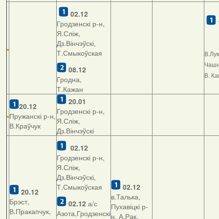
02.12
Гродзенскі р-н,
Я.Сліж,
Дз.Вінчэўскі,
Т.Смыкоўская
В.Лу
Чашні
08.12
В. К
Гродна,
Т.Кажан
20.01
20.12
Гродзенскі р-н,
Пружанскі р-н,
Я.Сліж,
В.Краўчук
Дз.Вінчэўскі
02.12
Гродзенскі р-н,
Я.Сліж,
Дз.Вінчэўскі,
Т.Смыкоўская
02.12
20.12
в.Талька,
Брэст,
02.12
а/с
Пухавіцкі р-
В.Пракапчук,
Азота,Гродзенскі
н, А.Рак,