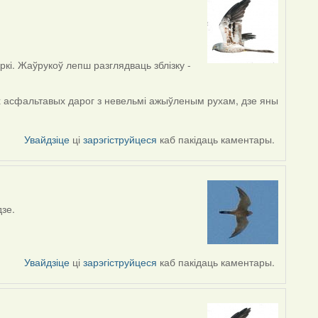
ркі. Жаўрукоў лепш разглядваць зблізку -
ах асфальтавых дарог з невельмі ажыўленым рухам, дзе яны
Увайдзіце
ці
зарэгіструйцеся
каб пакідаць каментары.
зе.
Увайдзіце
ці
зарэгіструйцеся
каб пакідаць каментары.