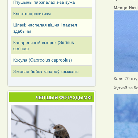
Птушыны пярэпалах з-за вужа
Месца Наз
Клептопаразитизм
Шпакі: няспелая вішня і падзел
здабычы
Канареечный вьюрок (Serinus
serinus)
Косуля (Capreоlus capreоlus)
Зімовая бойка качароў крыжанкі
Каля 70 пту
Хутчэй за ў
ЛЕПШЫЯ ФОТАЗДЫМКІ