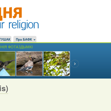
ТУШАК
Пра БАФК
НІЯ ФОТАЗДЫМКІ
is)