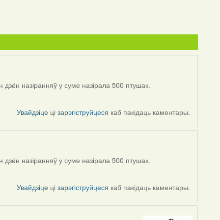
н дзён назіранняў у суме назірала 500 птушак.
Увайдзіце
ці
зарэгіструйцеся
каб пакідаць каментары.
н дзён назіранняў у суме назірала 500 птушак.
Увайдзіце
ці
зарэгіструйцеся
каб пакідаць каментары.