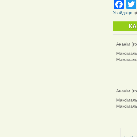
Fa
Увайдзіце
ц
К
Ананім (г
Максімаль
Максімаль
Ананім (г
Максімаль
Максімаль