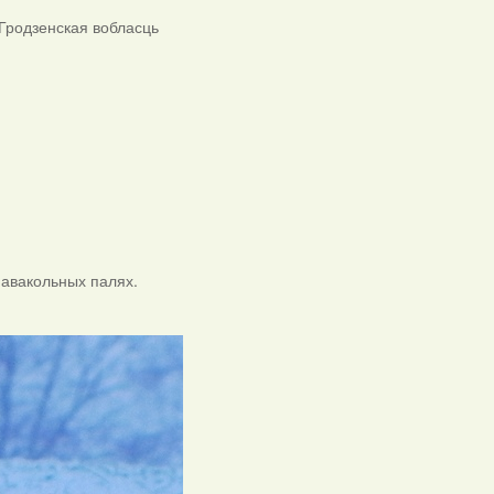
 Гродзенская вобласць
навакольных палях.