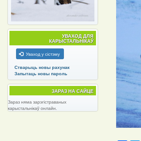
УВАХОД ДЛЯ
КАРЫСТАЛЬНІКАЎ
Уваход у сістэму
Стварыць новы рахунак
Запытаць новы пароль
ЗАРАЗ НА САЙЦЕ
Зараз няма зарэгістраваных
карыстальнікаў онлайн.