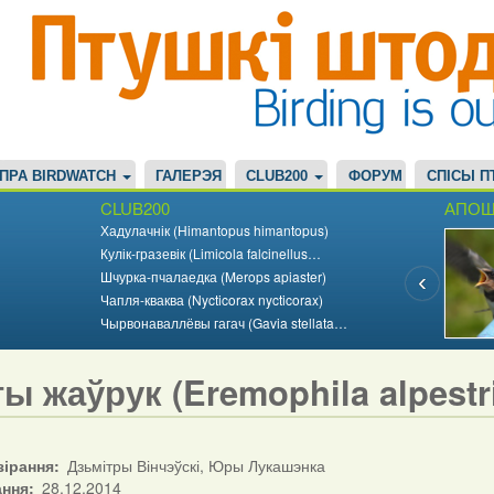
ПРА BIRDWATCH
ГАЛЕРЭЯ
CLUB200
ФОРУМ
СПІСЫ П
CLUB200
АПОШ
Хадулачнік (Himantopus himantopus)
Кулік-гразевік (Limicola falcinellus…
Шчурка-пчалаедка (Merops apiaster)
Чапля-кваква (Nycticorax nycticorax)
Чырвонаваллёвы гагач (Gavia stellata…
ы жаўрук (Eremophila alpestr
зірання
Дзьмітры Вінчэўскі, Юры Лукашэнка
ання
28.12.2014