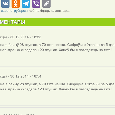
cebook
Twitter
VK
Odnoklassniki
Telegram
Viber
Copy
Link
і
зарэгіструйцеся
каб пакідаць каментары.
АМЕНТАРЫ
осць)
- 30.12.2014 - 18:53
на я бачыў 28 птушак, а 70 гэта нешта. Сяброўка з Украіны за 5 дзё
ная зграйка складала 120 птушак. Хацеў бы я паглядзець на гэта!
осць)
- 30.12.2014 - 18:54
на я бачыў 28 птушак, а 70 гэта нешта. Сяброўка з Украіны за 5 дзё
ная зграйка складала 120 птушак. Хацеў бы я паглядзець на гэта!