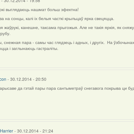
- 30.12.2014 - 19:58
ркі выглядаюць нашмат больш эфектна!
ва на сонцы, калі іх белыя часткі крыльцаў ярка свецяцца.
я жаўрукі, канешне, таксама прыгожыя. Але не такія яркія, як сняжу
трубу.
м
)
, снежная пара - самы час глядзець і адных, і другіх. На ўзбочын
цца і заглынаюць гастраліты.
con
- 30.12.2014 - 20:50
арысаве да гэтай пары пара сантыметраў снегавога покрыва ци буд
ly
rier
Harrier
- 30.12.2014 - 21:24