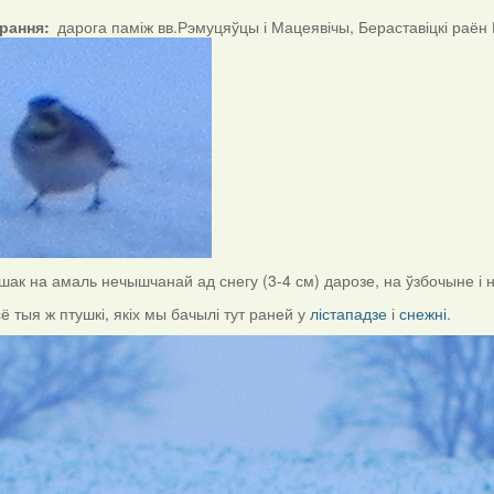
ірання
дарога паміж вв.Рэмуцяўцы і Мацеявічы, Бераставіцкі раён
шак на амаль нечышчанай ад снегу (3-4 см) дарозе, на ўзбочыне і 
сё тыя ж птушкі, якіх мы бачылі тут раней у
лістападзе
і
снежні
.