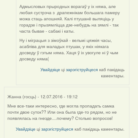
Адмысловых прыродных ворагаў у іх няма, але
любая сустрэча з драпежнікам большага памеру
можа стаць апошняй. Калі птушанё выляціць у
горадзе і прызямліцца дзе-небудзь на зямлі - так
часта бывае - сабакі і каты.
Ну і міграцыя з зімоўкай - вельмі цяжкія часы,
асабліва для маладых птушак, у якіх ніякага
досведу ў гэтым няма. Хаця ў іх увогуле ні ў чым
досведу няма(
Увайдзіце
ці
зарэгіструйцеся
каб пакідаць
каментары.
Жанна (госць)
- 12.07.2016 - 19:12
Мне все-таки интересно, где могла пропадать самка
почти двое суток?? Или она была где-то рядом, но не
появлялась на гнезде....почему? Столько вопросов!
Увайдзіце
ці
зарэгіструйцеся
каб пакідаць каментары.