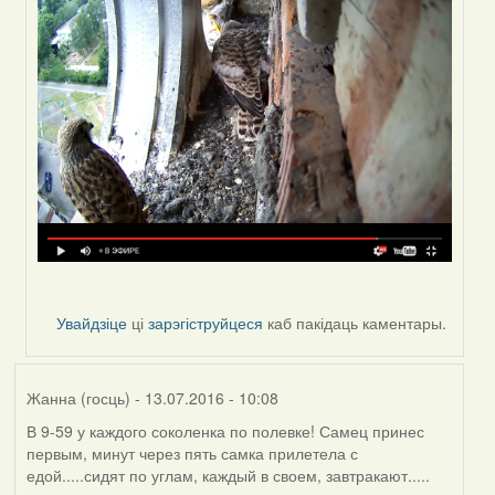
(госць)
Увайдзіце
ці
зарэгіструйцеся
каб пакідаць каментары.
Жанна (госць)
- 13.07.2016 - 10:08
В 9-59 у каждого соколенка по полевке! Самец принес
первым, минут через пять самка прилетела с
едой.....сидят по углам, каждый в своем, завтракают.....