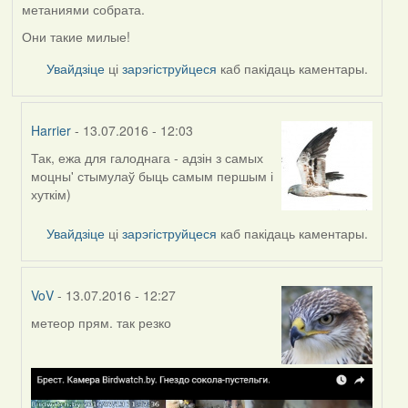
метаниями собрата.
Они такие милые!
Увайдзіце
ці
зарэгіструйцеся
каб пакідаць каментары.
Harrier
- 13.07.2016 - 12:03
Так, ежа для галоднага - адзін з самых
In
моцны' стымулаў быць самым першым і
reply
хуткім)
to
by
Увайдзіце
ці
зарэгіструйцеся
каб пакідаць каментары.
Жанна
(госць)
VoV
- 13.07.2016 - 12:27
метеор прям. так резко
In
reply
to
by
Жанна