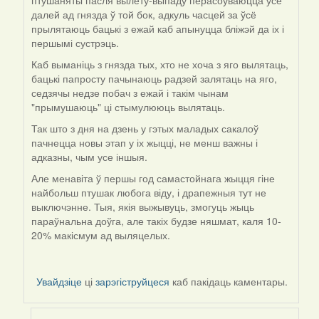
птушаняты пасля вылету-выпаду перасоўваюцца ўсё
далей ад гнязда ў той бок, адкуль часцей за ўсё
прылятаюць бацькі з ежай каб апынуцца бліжэй да іх і
першымі сустрэць.
Каб выманіць з гнязда тых, хто не хоча з яго вылятаць,
бацькі папросту пачынаюць радзей залятаць на яго,
седзячы недзе побач з ежай і такім чынам
"прымушаюць" ці стымулююць вылятаць.
Так што з дня на дзень у гэтых маладых сакалоў
пачнецца новы этап у іх жыцці, не менш важны і
адказны, чым усе іншыя.
Але менавіта ў першы год самастойнага жыцця гіне
найбольш птушак любога віду, і драпежныя тут не
выключэнне. Тыя, якія выжывуць, змогуць жыць
параўнальна доўга, але такіх будзе няшмат, каля 10-
20% макісмум ад выляцелых.
Увайдзіце
ці
зарэгіструйцеся
каб пакідаць каментары.