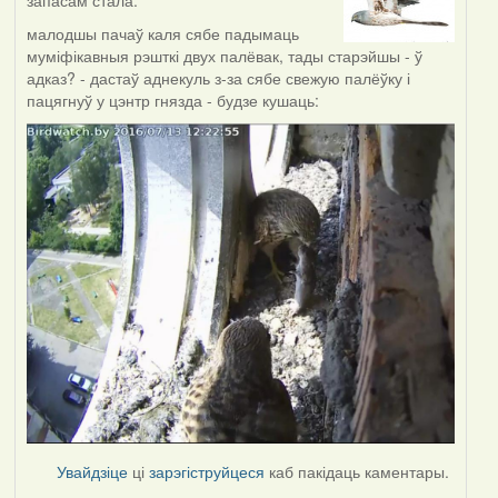
малодшы пачаў каля сябе падымаць
муміфікавныя рэшткі двух палёвак, тады старэйшы - ў
адказ? - дастаў аднекуль з-за сябе свежую палёўку і
пацягнуў у цэнтр гнязда - будзе кушаць:
Увайдзіце
ці
зарэгіструйцеся
каб пакідаць каментары.