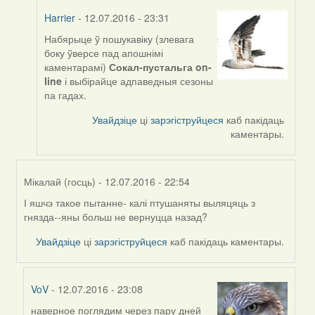
Harrier
- 12.07.2016 - 23:31
Набярыце ў пошукавіку (злевага
In
боку ўверсе пад апошнімі
reply
каментарамі)
Сокал-пустальга on-
to
line
і выбірайце адпаведныя сезоны
by
па гадах.
Мікалай
(госць)
Увайдзіце
ці
зарэгіструйцеся
каб пакідаць
каментары.
Мікалай (госць)
- 12.07.2016 - 22:54
І яшчэ такое пытанне- калі птушаняты выляцяць з
In
гнязда--яны больш не вернуцца назад?
reply
to
Увайдзіце
ці
зарэгіструйцеся
каб пакідаць каментары.
by
Harrier
VoV
- 12.07.2016 - 23:08
наверное поглядим через пару дней