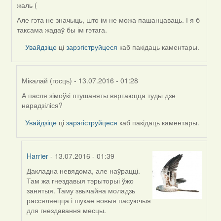
жаль (
Але гэта не значыць, што ім не можа пашанцаваць. І я б
таксама жадаў бы ім гэтага.
Увайдзіце
ці
зарэгіструйцеся
каб пакідаць каментары.
Мікалай (госць)
- 13.07.2016 - 01:28
А пасля зімоўкі птушаняты вяртаюцца туды дзе
In
нарадзіліся?
reply
to
Увайдзіце
ці
зарэгіструйцеся
каб пакідаць каментары.
by
Harrier
Harrier
- 13.07.2016 - 01:39
Дакладна невядома, але наўрацці.
In
Там жа гнездавыя тэрыторыі ўжо
reply
занятыя. Таму звычайна моладзь
to
рассяляецца і шукае новыя пасуючыя
by
для гнездавання месцы.
Мікалай