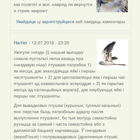
In
как полетят и все. навряд ли вернутся .
reply
и стрим закроют
to
by
Увайдзіце
ці
зарэгіструйцеся
каб пакідаць каментары.
Мікалай
(госць)
Harrier
- 12.07.2016 - 23:20
Увогуле гняздо (ў нашым выпадку
In
сокала-пустальгі лепш казаць пра
reply
гнездавую нішу) птушкам патрэбна 1)
to
як месца, дзе знаходзяцца яйкі і першы
by
часптушаняты + 2) для цеплаізаляцыі яек і першы час
Мікалай
птушанят ад навакольнага асяроддзя + 3) як скрытае
(госць)
месца ад патэнцыйных ворагаў, дзе інкубуюцца яйкі і
першы час птушаняты.
Для вывадковых птушак (курыных, гусіных-качыных)
яно перстае быць патрэбным адарзу пасля
вылуплення птушанят, бо тыя могуць самастойна
рухацца за самкай і часта самастойна або з
дапамогай бацькоў харчавацца. Ў гнездавых
(вераб'іныя) і полувывадковых (драпежныя птушкі,