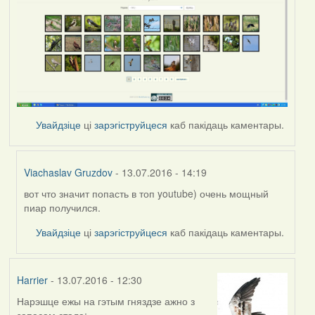
Увайдзіце
ці
зарэгіструйцеся
каб пакідаць каментары.
Viachaslav Gruzdov
- 13.07.2016 - 14:19
вот что значит попасть в топ youtube) очень мощный
In
пиар получился.
reply
to
Увайдзіце
ці
зарэгіструйцеся
каб пакідаць каментары.
by
Harrier
Harrier
- 13.07.2016 - 12:30
Нарэшце ежы на гэтым гняздзе ажно з
запасам стала: