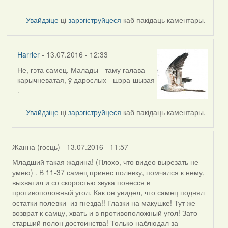
Увайдзіце
ці
зарэгіструйцеся
каб пакідаць каментары.
Harrier
- 13.07.2016 - 12:33
Не, гэта самец. Малады - таму галава
In
карычневатая, ў дарослых - шэра-шызая
reply
.
to
by
Увайдзіце
ці
зарэгіструйцеся
каб пакідаць каментары.
VoV
Жанна (госць)
- 13.07.2016 - 11:57
Младший такая жадина! (Плохо, что видео вырезать не
умею) . В 11-37 самец принес полевку, помчался к нему,
выхватил и со скоростью звука понесся в
противоположный угол. Как он увидел, что самец поднял
остатки полевки из гнезда!! Глазки на макушке! Тут же
возврат к самцу, хвать и в противоположный угол! Зато
старший полон достоинства! Только наблюдал за