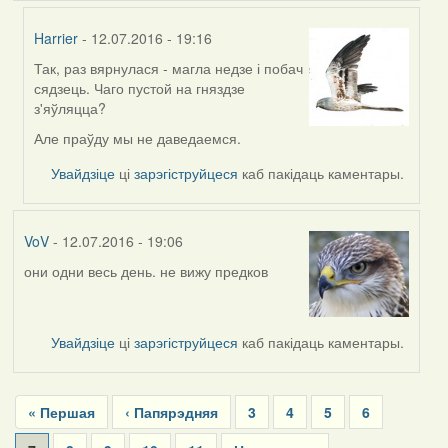
Harrier
- 12.07.2016 - 19:16
Так, раз вярнулася - магла недзе і побач
In
сядзець. Чаго пустой на гняздзе
reply
з'яўляцца?
to
by
Але праўду мы не даведаемся.
Жанна
Увайдзіце
ці
зарэгіструйцеся
каб пакідаць каментары.
(госць)
VoV
- 12.07.2016 - 19:06
они одни весь день. не вижу предков
Увайдзіце
ці
зарэгіструйцеся
каб пакідаць каментары.
Pagination
First
« Першая
Previous
‹ Папярэдняя
Page
3
Page
4
Page
5
Page
6
page
page