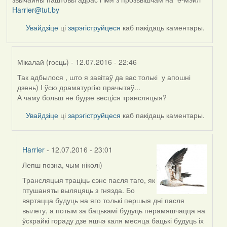
Harrier@tut.by
Увайдзіце
ці
зарэгіструйцеся
каб пакідаць каментары.
Мікалай (госць)
- 12.07.2016 - 22:46
Так адбылося , што я завітаў да вас толькі у апошні
In
дзень) І ўсю драматургію прачытаў...
reply
А чаму больш не будзе весціся трансляцыя?
to
by
Увайдзіце
ці
зарэгіструйцеся
каб пакідаць каментары.
Harrier
Harrier
- 12.07.2016 - 23:01
Лепш позна, чым ніколі)
In
reply
Трансляцыя траціць сэнс пасля таго, як
to
птушаняты выляцяць з гнязда. Бо
by
вяртацца будуць на яго толькі першыя дні пасля
Мікалай
вылету, а потым за бацькамі будуць перамяшчацца на
(госць)
ўскрайкі гораду дзе яшчэ каля месяца бацькі будуць іх