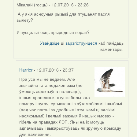
Мікалай (госць)
- 12.07.2016 - 23:26
А у якія асноўныя рызыкі для птушанят пасля
In
вылету?
reply
to
У пусцельгі есць прыродныя ворагі?
by
Harrier
Увайдзіце
ці
зарэгіструйцеся
каб пакідаць
каментары.
Harrier
- 12.07.2016 - 23:37
Пра ўсе мы не ведаем. Але
In
звычайна гэта недахоп ежы (не
reply
ўмеюць эфектыўна паляваць),
to
іншыя драпежныя птушкі большага
by
памеру і пугач; сутыкненні з аўтамабілямі і шыбамі
Мікалай
(пад час пагоні за дробнымі птушкамі ці вялікімі
(госць)
насякомымі) і вельмі важныя ў нашых умовах -
гібель на правадах ЛЭП. Яны на іх могуць
адпачываць і выкарыстоўваць як зручную прысаду
для палявання.