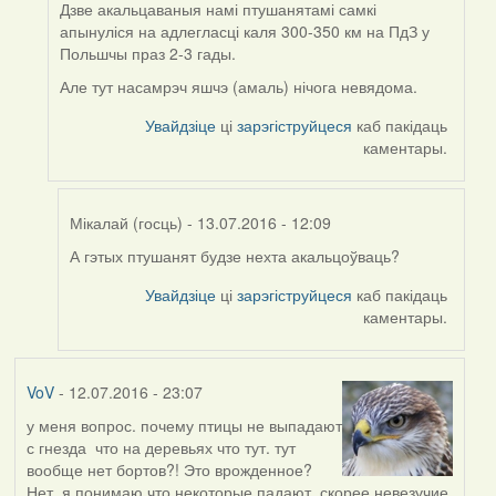
(госць)
Дзве акальцаваныя намі птушанятамі самкі
апынуліся на адлегласці каля 300-350 км на ПдЗ у
Польшчы праз 2-3 гады.
Але тут насамрэч яшчэ (амаль) нічога невядома.
Увайдзіце
ці
зарэгіструйцеся
каб пакідаць
каментары.
Мікалай (госць)
- 13.07.2016 - 12:09
А гэтых птушанят будзе нехта акальцоўваць?
In
reply
Увайдзіце
ці
зарэгіструйцеся
каб пакідаць
to
каментары.
by
Harrier
VoV
- 12.07.2016 - 23:07
у меня вопрос. почему птицы не выпадают
с гнезда что на деревьях что тут. тут
вообще нет бортов?! Это врожденное?
Нет, я понимаю что некоторые падают, скорее невезучие