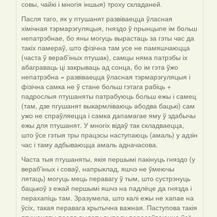
совы, чайкі і многія іншыя) троху складаней.
Пасля таго, як у птушанят развіваецца ўласная
хімічная тэрмарэгуляцыя, гняздо ў прынцыпе ім больш
непатрэбнае, бо яны могуць вырастаць за гэты час да
такіх памераў, што фізічна там усе не памяшчаюцца
(часта ў вераб'іных птушак), самцы няма патрэбы іх
абаграваць ці закрываць ад сонца, бо ім гэта ўжо
непатрэбна = развіваецца ўласная тэрмарэгуляцыя і
фізічна самка не ў стане больш гэтага рабіць +
падрослыя птушаняты патрабуюць больш ежы і самец
(там, дзе пгушанят выкармліваюць абодва бацькі) сам
ужо не спраўляецца і самка дапамагае яму ў здабычы
ежы для птушанят. У многіх відаў так складваецца,
што ўсе гэтыя тры працэсы наступаюць (амаль) у адзін
час і таму адбываюцца амаль адначасова.
Часта тыя птушаняты, якія першымі пакінуць гняздо (у
вераб'іных і соваў, напрыклад, яшчэ не ўмеючы
лятаць) могуць мець перавагу ў тым, што сустрэнуць
бацькоў з ежай першымі яшчэ на падлёце да гнязда і
перахапіць там. Зразумела, што калі ежы не хапае на
ўсіх, такая перавага крытычна важная. Паступова такія