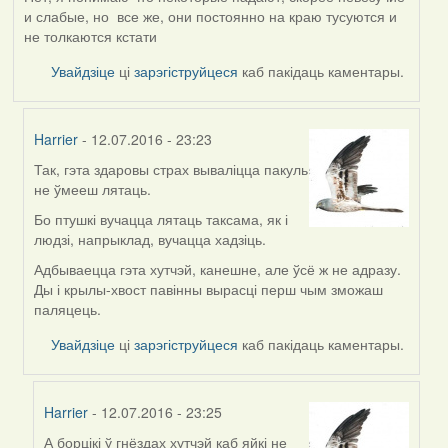
и слабые, но все же, они постоянно на краю тусуются и
не толкаются кстати
Увайдзіце
ці
зарэгіструйцеся
каб пакідаць каментары.
Harrier
- 12.07.2016 - 23:23
Так, гэта здаровы страх вываліцца пакуль
In
не ўмееш лятаць.
reply
to
Бо птушкі вучацца лятаць таксама, як і
by
людзі, напрыклад, вучацца хадзіць.
VoV
Адбываецца гэта хутчэй, канешне, але ўсё ж не адразу.
Ды і крылы-хвост павінны вырасці перш чым зможаш
паляцець.
Увайдзіце
ці
зарэгіструйцеся
каб пакідаць каментары.
Harrier
- 12.07.2016 - 23:25
А борцікі ў гнёздах хутчэй каб яйкі не