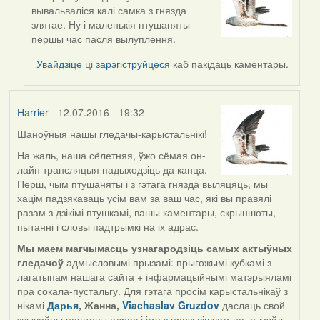
In
вывальваліся калі самка з гнязда
reply
злятае. Ну і маленькія птушаняты
to
першы час пасля вылуплення.
by
Harrier
Увайдзіце
ці
зарэгіструйцеся
каб пакідаць каментары.
Harrier
- 12.07.2016 - 19:32
Шаноўныя нашы гледачы-карыстальнікі!
На жаль, наша сёлетняя, ўжо сёмая он-
лайн трансляцыя падыходзіць да канца.
Перш, чым птушаняты і з гэтага гнязда выляцяць, мы
хацім падзякаваць усім вам за ваш час, які вы правялі
разам з дзікімі птушкамі, вашы каментары, скрыншоты,
пытанні і словы падтрымкі на іх адрас.
Мы маем магчымасць узнагародзіць самых актыўных
гледачоў
адмысловымі прызамі: прыгожымі кубкамі з
лагатыпам нашага сайта + інфармацыйнымі матэрыяламі
пра сокала-пустальгу. Для гэтага просім карыстальнікаў з
нікамі
Дарья
, Жанна,
Viachaslav Gruzdov
даслаць свой
звычайны паштовы адрас і імя з прозьвішчам на е-мэйл