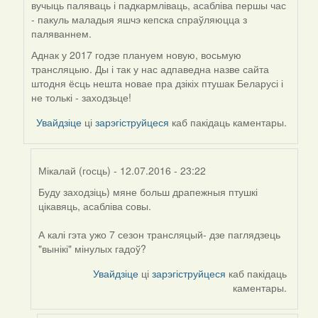
вучыць паляваць і падкармліваць, асабліва першы час
- пакуль маладыя яшчэ кепска спраўляюцца з
паляваннем.
Аднак у 2017 годзе плануем новую, восьмую
трансляцыю. Ды і так у нас адпаведна назве сайта
штодня ёсць нешта новае пра дзікіх птушак Беларусі і
не толькі - заходзьце!
Увайдзіце
ці
зарэгіструйцеся
каб пакідаць каментары.
Мікалай (госць)
- 12.07.2016 - 23:22
Буду заходзіць) мяне больш драпежныя птушкі
In
цікавяць, асабліва совы.
reply
to
А калі гэта ужо 7 сезон трансляцый- дзе паглядзець
by
"вынікі" мінулых гадоў?
Harrier
Увайдзіце
ці
зарэгіструйцеся
каб пакідаць
каментары.