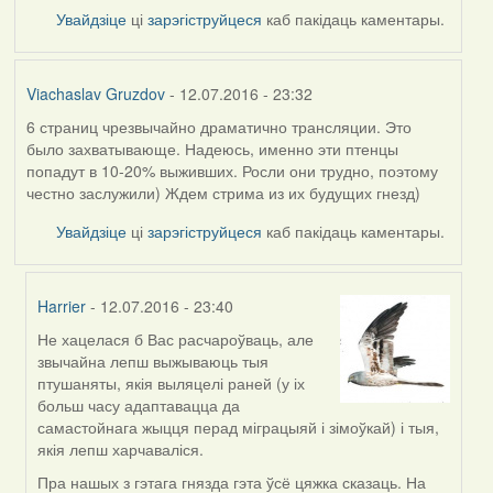
Увайдзіце
ці
зарэгіструйцеся
каб пакідаць каментары.
Viachaslav Gruzdov
- 12.07.2016 - 23:32
6 страниц чрезвычайно драматично трансляции. Это
было захватывающе. Надеюсь, именно эти птенцы
попадут в 10-20% выживших. Росли они трудно, поэтому
честно заслужили) Ждем стрима из их будущих гнезд)
Увайдзіце
ці
зарэгіструйцеся
каб пакідаць каментары.
Harrier
- 12.07.2016 - 23:40
Не хацелася б Вас расчароўваць, але
In
звычайна лепш выжываюць тыя
reply
птушаняты, якія выляцелі раней (у іх
to
больш часу адаптавацца да
by
самастойнага жыцця перад міграцыяй і зімоўкай) і тыя,
Viachaslav
якія лепш харчаваліся.
Gruzdov
Пра нашых з гэтага гнязда гэта ўсё цяжка сказаць. На