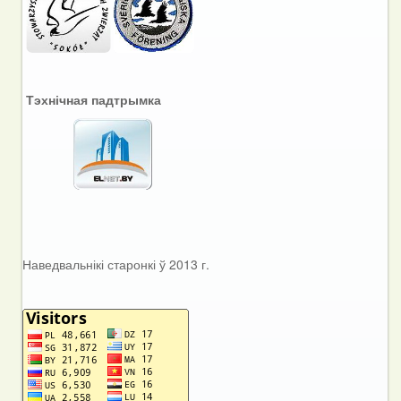
Тэхнічная падтрымка
Наведвальнікі старонкі ў 2013 г.