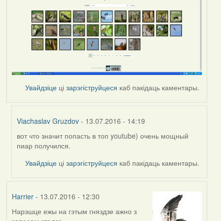
Увайдзіце
ці
зарэгіструйцеся
каб пакідаць каментары.
Viachaslav Gruzdov
- 13.07.2016 - 14:19
вот что значит попасть в топ youtube) очень мощный
In
пиар получился.
reply
to
Увайдзіце
ці
зарэгіструйцеся
каб пакідаць каментары.
by
Harrier
Harrier
- 13.07.2016 - 12:30
Нарэшце ежы на гэтым гняздзе ажно з
запасам стала: