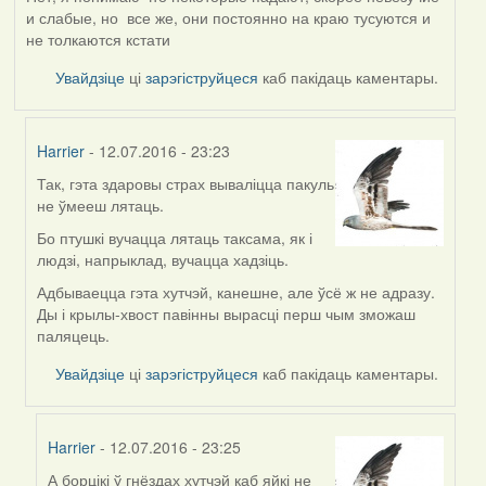
и слабые, но все же, они постоянно на краю тусуются и
не толкаются кстати
Увайдзіце
ці
зарэгіструйцеся
каб пакідаць каментары.
Harrier
- 12.07.2016 - 23:23
Так, гэта здаровы страх вываліцца пакуль
In
не ўмееш лятаць.
reply
to
Бо птушкі вучацца лятаць таксама, як і
by
людзі, напрыклад, вучацца хадзіць.
VoV
Адбываецца гэта хутчэй, канешне, але ўсё ж не адразу.
Ды і крылы-хвост павінны вырасці перш чым зможаш
паляцець.
Увайдзіце
ці
зарэгіструйцеся
каб пакідаць каментары.
Harrier
- 12.07.2016 - 23:25
А борцікі ў гнёздах хутчэй каб яйкі не