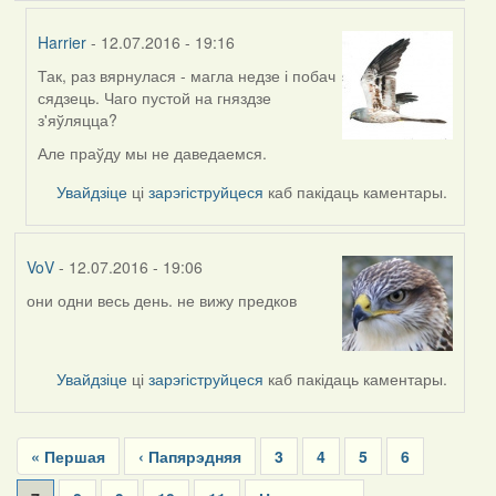
Harrier
- 12.07.2016 - 19:16
Так, раз вярнулася - магла недзе і побач
In
сядзець. Чаго пустой на гняздзе
reply
з'яўляцца?
to
by
Але праўду мы не даведаемся.
Жанна
Увайдзіце
ці
зарэгіструйцеся
каб пакідаць каментары.
(госць)
VoV
- 12.07.2016 - 19:06
они одни весь день. не вижу предков
Увайдзіце
ці
зарэгіструйцеся
каб пакідаць каментары.
Pagination
First
« Першая
Previous
‹ Папярэдняя
Page
3
Page
4
Page
5
Page
6
page
page