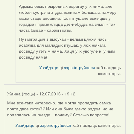
Адмысловых прыродных ворагаў у іх няма, але
любая сустрэча з драпежнікам большага памеру
можа стаць апошняй. Калі птушанё выляціць у
горадзе і прызямліцца дзе-небудзь на зямлі - так
часта бывае - сабакі і каты.
Ну і міграцыя з зімоўкай - вельмі цяжкія часы,
асабліва для маладых птушак, у якіх ніякага
досведу ў гэтым няма. Хаця ў іх увогуле ні ў чым
досведу няма(
Увайдзіце
ці
зарэгіструйцеся
каб пакідаць
каментары.
Жанна (госць)
- 12.07.2016 - 19:12
Мне все-таки интересно, где могла пропадать самка
почти двое суток?? Или она была где-то рядом, но не
появлялась на гнезде....почему? Столько вопросов!
Увайдзіце
ці
зарэгіструйцеся
каб пакідаць каментары.