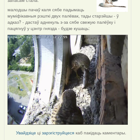
малодшы пачаў каля сябе падымаць
муміфікавныя рэшткі двух палёвак, тады старэйшы - ў
адказ? - дастаў аднекуль з-за сябе свежую палёўку і
пацягнуў у цэнтр гнязда - будзе кушаць:
Увайдзіце
ці
зарэгіструйцеся
каб пакідаць каментары.