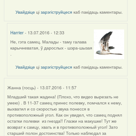
Увайдзіце
ці
зарэгіструйцеся
каб пакідаць каментары.
Harrier
- 13.07.2016 - 12:33
Не, гэта самец. Малады - таму галава
In
карычневатая, ў дарослых - шэра-шызая
reply
.
to
by
Увайдзіце
ці
зарэгіструйцеся
каб пакідаць каментары.
VoV
Жанна (госць)
- 13.07.2016 - 11:57
Младший такая жадина! (Плохо, что видео вырезать не
умею) . В 11-37 самец принес полевку, помчался к нему,
выхватил и со скоростью звука понесся в
противоположный угол. Как он увидел, что самец поднял
остатки полевки из гнезда!! Глазки на макушке! Тут же
возврат к самцу, хвать и в противоположный угол! Зато
старший полон достоинства! Только наблюдал за