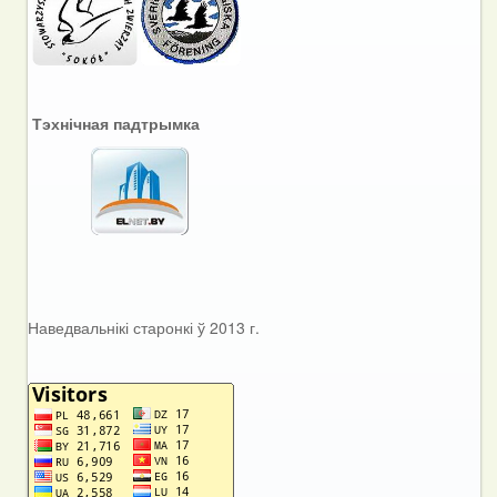
Тэхнічная падтрымка
Наведвальнікі старонкі ў 2013 г.