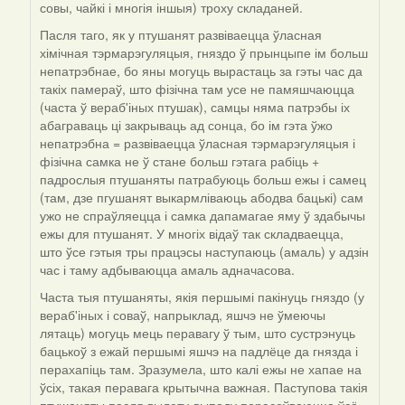
совы, чайкі і многія іншыя) троху складаней.
Пасля таго, як у птушанят развіваецца ўласная
хімічная тэрмарэгуляцыя, гняздо ў прынцыпе ім больш
непатрэбнае, бо яны могуць вырастаць за гэты час да
такіх памераў, што фізічна там усе не памяшчаюцца
(часта ў вераб'іных птушак), самцы няма патрэбы іх
абаграваць ці закрываць ад сонца, бо ім гэта ўжо
непатрэбна = развіваецца ўласная тэрмарэгуляцыя і
фізічна самка не ў стане больш гэтага рабіць +
падрослыя птушаняты патрабуюць больш ежы і самец
(там, дзе пгушанят выкармліваюць абодва бацькі) сам
ужо не спраўляецца і самка дапамагае яму ў здабычы
ежы для птушанят. У многіх відаў так складваецца,
што ўсе гэтыя тры працэсы наступаюць (амаль) у адзін
час і таму адбываюцца амаль адначасова.
Часта тыя птушаняты, якія першымі пакінуць гняздо (у
вераб'іных і соваў, напрыклад, яшчэ не ўмеючы
лятаць) могуць мець перавагу ў тым, што сустрэнуць
бацькоў з ежай першымі яшчэ на падлёце да гнязда і
перахапіць там. Зразумела, што калі ежы не хапае на
ўсіх, такая перавага крытычна важная. Паступова такія