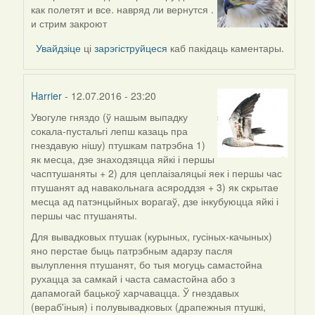
In
как полетят и все. навряд ли вернутся .
reply
и стрим закроют
to
by
Увайдзіце
ці
зарэгіструйцеся
каб пакідаць каментары.
Мікалай
(госць)
Harrier
- 12.07.2016 - 23:20
Увогуле гняздо (ў нашым выпадку
In
сокала-пустальгі лепш казаць пра
reply
гнездавую нішу) птушкам патрэбна 1)
to
як месца, дзе знаходзяцца яйкі і першы
by
часптушаняты + 2) для цеплаізаляцыі яек і першы час
Мікалай
птушанят ад навакольнага асяроддзя + 3) як скрытае
(госць)
месца ад патэнцыйных ворагаў, дзе інкубуюцца яйкі і
першы час птушаняты.
Для вывадковых птушак (курыных, гусіных-качыных)
яно перстае быць патрэбным адарзу пасля
вылуплення птушанят, бо тыя могуць самастойна
рухацца за самкай і часта самастойна або з
дапамогай бацькоў харчавацца. Ў гнездавых
(вераб'іныя) і полувывадковых (драпежныя птушкі,