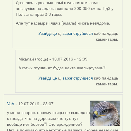
(госць)
Дзве акальцаваныя намі птушанятамі самкі
апынуліся на адлегласці каля 300-350 км на ПдЗ у
Польшчы праз 2-3 гады.
Але тут насамрэч яшчэ (амаль) нічога невядома.
Увайдзіце
ці
зарэгіструйцеся
каб пакідаць
каментары.
Мікалай (госць)
- 13.07.2016 - 12:09
А гэтых птушанят будзе нехта акальцоўваць?
In
reply
Увайдзіце
ці
зарэгіструйцеся
каб пакідаць
to
каментары.
by
Harrier
VoV
- 12.07.2016 - 23:07
у меня вопрос. почему птицы не выпадают
с гнезда что на деревьях что тут. тут
вообще нет бортов?! Это врожденное?
Нет, я понимаю что некоторые падают, скорее невезучие