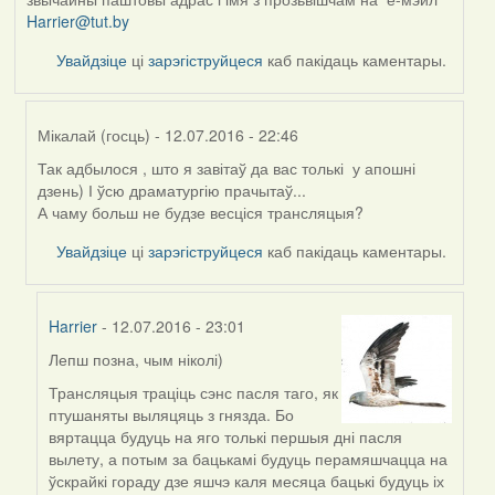
Harrier@tut.by
Увайдзіце
ці
зарэгіструйцеся
каб пакідаць каментары.
Мікалай (госць)
- 12.07.2016 - 22:46
Так адбылося , што я завітаў да вас толькі у апошні
In
дзень) І ўсю драматургію прачытаў...
reply
А чаму больш не будзе весціся трансляцыя?
to
by
Увайдзіце
ці
зарэгіструйцеся
каб пакідаць каментары.
Harrier
Harrier
- 12.07.2016 - 23:01
Лепш позна, чым ніколі)
In
reply
Трансляцыя траціць сэнс пасля таго, як
to
птушаняты выляцяць з гнязда. Бо
by
вяртацца будуць на яго толькі першыя дні пасля
Мікалай
вылету, а потым за бацькамі будуць перамяшчацца на
(госць)
ўскрайкі гораду дзе яшчэ каля месяца бацькі будуць іх