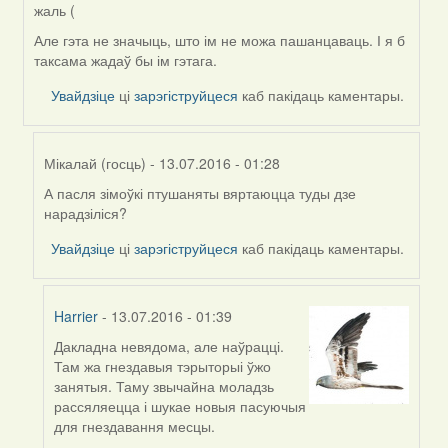
жаль (
Але гэта не значыць, што ім не можа пашанцаваць. І я б
таксама жадаў бы ім гэтага.
Увайдзіце
ці
зарэгіструйцеся
каб пакідаць каментары.
Мікалай (госць)
- 13.07.2016 - 01:28
А пасля зімоўкі птушаняты вяртаюцца туды дзе
In
нарадзіліся?
reply
to
Увайдзіце
ці
зарэгіструйцеся
каб пакідаць каментары.
by
Harrier
Harrier
- 13.07.2016 - 01:39
Дакладна невядома, але наўрацці.
In
Там жа гнездавыя тэрыторыі ўжо
reply
занятыя. Таму звычайна моладзь
to
рассяляецца і шукае новыя пасуючыя
by
для гнездавання месцы.
Мікалай