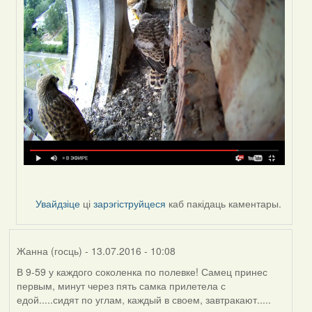
(госць)
Увайдзіце
ці
зарэгіструйцеся
каб пакідаць каментары.
Жанна (госць)
- 13.07.2016 - 10:08
В 9-59 у каждого соколенка по полевке! Самец принес
первым, минут через пять самка прилетела с
едой.....сидят по углам, каждый в своем, завтракают.....