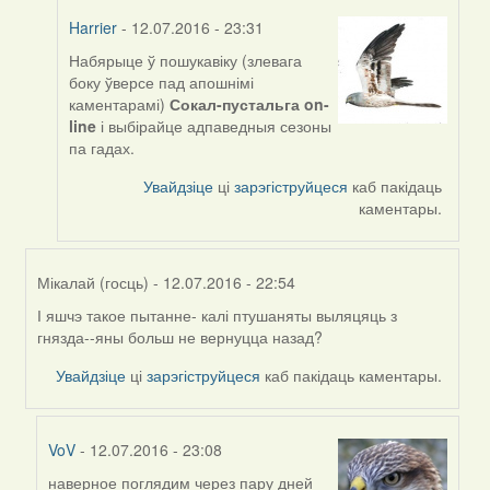
Harrier
- 12.07.2016 - 23:31
Набярыце ў пошукавіку (злевага
In
боку ўверсе пад апошнімі
reply
каментарамі)
Сокал-пустальга on-
to
line
і выбірайце адпаведныя сезоны
by
па гадах.
Мікалай
(госць)
Увайдзіце
ці
зарэгіструйцеся
каб пакідаць
каментары.
Мікалай (госць)
- 12.07.2016 - 22:54
І яшчэ такое пытанне- калі птушаняты выляцяць з
In
гнязда--яны больш не вернуцца назад?
reply
to
Увайдзіце
ці
зарэгіструйцеся
каб пакідаць каментары.
by
Harrier
VoV
- 12.07.2016 - 23:08
наверное поглядим через пару дней