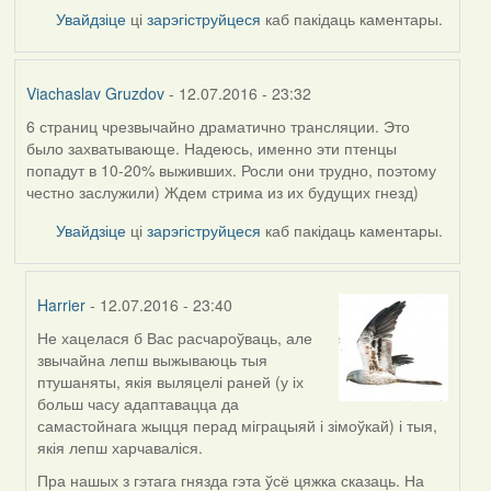
Увайдзіце
ці
зарэгіструйцеся
каб пакідаць каментары.
Viachaslav Gruzdov
- 12.07.2016 - 23:32
6 страниц чрезвычайно драматично трансляции. Это
было захватывающе. Надеюсь, именно эти птенцы
попадут в 10-20% выживших. Росли они трудно, поэтому
честно заслужили) Ждем стрима из их будущих гнезд)
Увайдзіце
ці
зарэгіструйцеся
каб пакідаць каментары.
Harrier
- 12.07.2016 - 23:40
Не хацелася б Вас расчароўваць, але
In
звычайна лепш выжываюць тыя
reply
птушаняты, якія выляцелі раней (у іх
to
больш часу адаптавацца да
by
самастойнага жыцця перад міграцыяй і зімоўкай) і тыя,
Viachaslav
якія лепш харчаваліся.
Gruzdov
Пра нашых з гэтага гнязда гэта ўсё цяжка сказаць. На