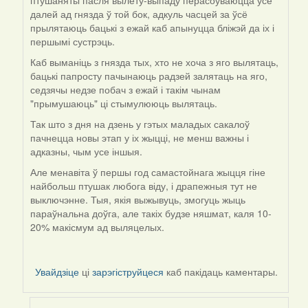
птушаняты пасля вылету-выпаду перасоўваюцца ўсё
далей ад гнязда ў той бок, адкуль часцей за ўсё
прылятаюць бацькі з ежай каб апынуцца бліжэй да іх і
першымі сустрэць.
Каб выманіць з гнязда тых, хто не хоча з яго вылятаць,
бацькі папросту пачынаюць радзей залятаць на яго,
седзячы недзе побач з ежай і такім чынам
"прымушаюць" ці стымулююць вылятаць.
Так што з дня на дзень у гэтых маладых сакалоў
пачнецца новы этап у іх жыцці, не менш важны і
адказны, чым усе іншыя.
Але менавіта ў першы год самастойнага жыцця гіне
найбольш птушак любога віду, і драпежныя тут не
выключэнне. Тыя, якія выжывуць, змогуць жыць
параўнальна доўга, але такіх будзе няшмат, каля 10-
20% макісмум ад выляцелых.
Увайдзіце
ці
зарэгіструйцеся
каб пакідаць каментары.