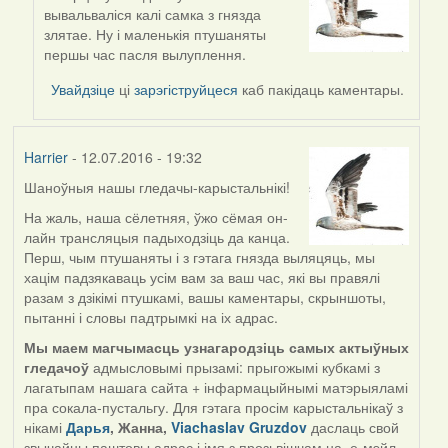
In
вывальваліся калі самка з гнязда
reply
злятае. Ну і маленькія птушаняты
to
першы час пасля вылуплення.
by
Harrier
Увайдзіце
ці
зарэгіструйцеся
каб пакідаць каментары.
Harrier
- 12.07.2016 - 19:32
Шаноўныя нашы гледачы-карыстальнікі!
На жаль, наша сёлетняя, ўжо сёмая он-
лайн трансляцыя падыходзіць да канца.
Перш, чым птушаняты і з гэтага гнязда выляцяць, мы
хацім падзякаваць усім вам за ваш час, які вы правялі
разам з дзікімі птушкамі, вашы каментары, скрыншоты,
пытанні і словы падтрымкі на іх адрас.
Мы маем магчымасць узнагародзіць самых актыўных
гледачоў
адмысловымі прызамі: прыгожымі кубкамі з
лагатыпам нашага сайта + інфармацыйнымі матэрыяламі
пра сокала-пустальгу. Для гэтага просім карыстальнікаў з
нікамі
Дарья
, Жанна,
Viachaslav Gruzdov
даслаць свой
звычайны паштовы адрас і імя з прозьвішчам на е-мэйл