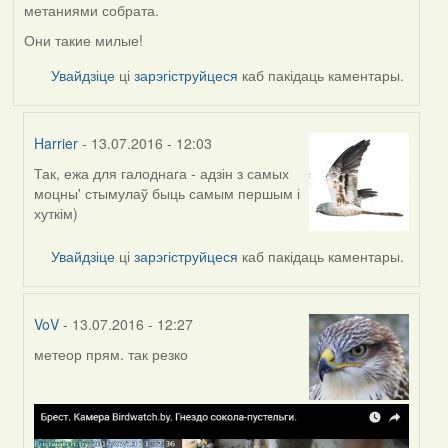
метаниями собрата.
Они такие милые!
Увайдзіце
ці
зарэгіструйцеся
каб пакідаць каментары.
Harrier
- 13.07.2016 - 12:03
Так, ежа для галоднага - адзін з самых
In
моцны' стымулаў быць самым першым і
reply
хуткім)
to
by
Увайдзіце
ці
зарэгіструйцеся
каб пакідаць каментары.
Жанна
(госць)
VoV
- 13.07.2016 - 12:27
метеор прям. так резко
In
reply
to
by
Жанна