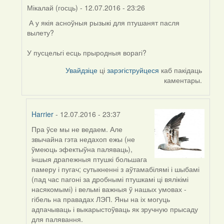
Мікалай (госць)
- 12.07.2016 - 23:26
А у якія асноўныя рызыкі для птушанят пасля
In
вылету?
reply
to
У пусцельгі есць прыродныя ворагі?
by
Harrier
Увайдзіце
ці
зарэгіструйцеся
каб пакідаць
каментары.
Harrier
- 12.07.2016 - 23:37
Пра ўсе мы не ведаем. Але
In
звычайна гэта недахоп ежы (не
reply
ўмеюць эфектыўна паляваць),
to
іншыя драпежныя птушкі большага
by
памеру і пугач; сутыкненні з аўтамабілямі і шыбамі
Мікалай
(пад час пагоні за дробнымі птушкамі ці вялікімі
(госць)
насякомымі) і вельмі важныя ў нашых умовах -
гібель на правадах ЛЭП. Яны на іх могуць
адпачываць і выкарыстоўваць як зручную прысаду
для палявання.