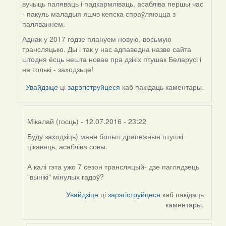
вучыць паляваць і падкармліваць, асабліва першы час
- пакуль маладыя яшчэ кепска спраўляюцца з
паляваннем.
Аднак у 2017 годзе плануем новую, восьмую
трансляцыю. Ды і так у нас адпаведна назве сайта
штодня ёсць нешта новае пра дзікіх птушак Беларусі і
не толькі - заходзьце!
Увайдзіце
ці
зарэгіструйцеся
каб пакідаць каментары.
Мікалай (госць)
- 12.07.2016 - 23:22
Буду заходзіць) мяне больш драпежныя птушкі
In
цікавяць, асабліва совы.
reply
to
А калі гэта ужо 7 сезон трансляцый- дзе паглядзець
by
"вынікі" мінулых гадоў?
Harrier
Увайдзіце
ці
зарэгіструйцеся
каб пакідаць
каментары.