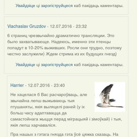
Увайдзіце
ці
зарэгіструйцеся
каб пакідаць каментары.
Viachaslav Gruzdov
- 12.07.2016 - 23:32
6 страниц чрезвычайно драматично трансляции. Это
было захватывающе. Надеюсь, именно эти птенцы
попадут в 10-20% выживших. Росли они трудно, поэтому
честно заслужили) Ждем стрима из их будущих гнезд)
Увайдзіце
ці
зарэгіструйцеся
каб пакідаць каментары.
Harrier
- 12.07.2016 - 23:40
Не хацелася б Вас расчароўваць, але
In
звычайна лепш выжываюць тыя
reply
птушаняты, якія выляцелі раней (у іх
to
больш часу адаптавацца да
by
самастойнага жыцця перад міграцыяй і зімоўкай) і тыя,
Viachaslav
якія лепш харчаваліся.
Gruzdov
Пра нашых з гэтага гнязда гэта ўсё цяжка сказаць. На