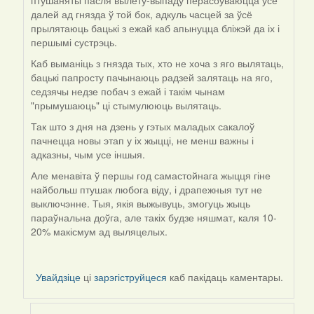
птушаняты пасля вылету-выпаду перасоўваюцца ўсё
далей ад гнязда ў той бок, адкуль часцей за ўсё
прылятаюць бацькі з ежай каб апынуцца бліжэй да іх і
першымі сустрэць.
Каб выманіць з гнязда тых, хто не хоча з яго вылятаць,
бацькі папросту пачынаюць радзей залятаць на яго,
седзячы недзе побач з ежай і такім чынам
"прымушаюць" ці стымулююць вылятаць.
Так што з дня на дзень у гэтых маладых сакалоў
пачнецца новы этап у іх жыцці, не менш важны і
адказны, чым усе іншыя.
Але менавіта ў першы год самастойнага жыцця гіне
найбольш птушак любога віду, і драпежныя тут не
выключэнне. Тыя, якія выжывуць, змогуць жыць
параўнальна доўга, але такіх будзе няшмат, каля 10-
20% макісмум ад выляцелых.
Увайдзіце
ці
зарэгіструйцеся
каб пакідаць каментары.