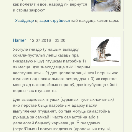
In
как полетят и все. навряд ли вернутся .
reply
и стрим закроют
to
by
Увайдзіце
ці
зарэгіструйцеся
каб пакідаць каментары.
Мікалай
(госць)
Harrier
- 12.07.2016 - 23:20
Увогуле гняздо (ў нашым выпадку
In
сокала-пустальгі лепш казаць пра
reply
гнездавую нішу) птушкам патрэбна 1)
to
як месца, дзе знаходзяцца яйкі і першы
by
часптушаняты + 2) для цеплаізаляцыі яек і першы час
Мікалай
птушанят ад навакольнага асяроддзя + 3) як скрытае
(госць)
месца ад патэнцыйных ворагаў, дзе інкубуюцца яйкі і
першы час птушаняты.
Для вывадковых птушак (курыных, гусіных-качыных)
яно перстае быць патрэбным адарзу пасля
вылуплення птушанят, бо тыя могуць самастойна
рухацца за самкай і часта самастойна або з
дапамогай бацькоў харчавацца. Ў гнездавых
(вераб'іныя) і полувывадковых (драпежныя птушкі,