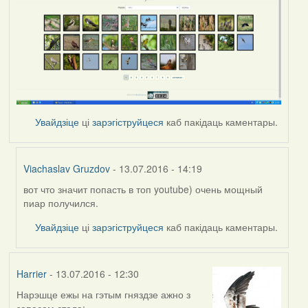
Увайдзіце
ці
зарэгіструйцеся
каб пакідаць каментары.
Viachaslav Gruzdov
- 13.07.2016 - 14:19
вот что значит попасть в топ youtube) очень мощный
In
пиар получился.
reply
to
Увайдзіце
ці
зарэгіструйцеся
каб пакідаць каментары.
by
Harrier
Harrier
- 13.07.2016 - 12:30
Нарэшце ежы на гэтым гняздзе ажно з
запасам стала: