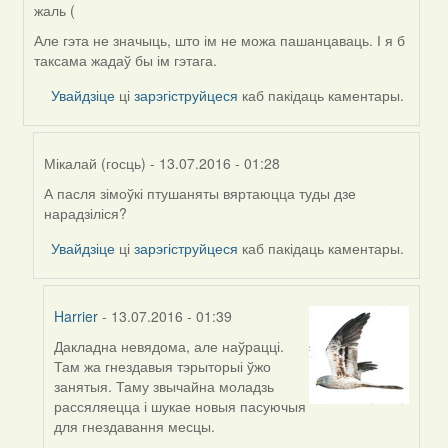
жаль (
Але гэта не значыць, што ім не можа пашанцаваць. І я б
таксама жадаў бы ім гэтага.
Увайдзіце
ці
зарэгіструйцеся
каб пакідаць каментары.
Мікалай (госць)
- 13.07.2016 - 01:28
А пасля зімоўкі птушаняты вяртаюцца туды дзе
In
нарадзіліся?
reply
to
Увайдзіце
ці
зарэгіструйцеся
каб пакідаць каментары.
by
Harrier
Harrier
- 13.07.2016 - 01:39
Дакладна невядома, але наўрацці.
In
Там жа гнездавыя тэрыторыі ўжо
reply
занятыя. Таму звычайна моладзь
to
рассяляецца і шукае новыя пасуючыя
by
для гнездавання месцы.
Мікалай