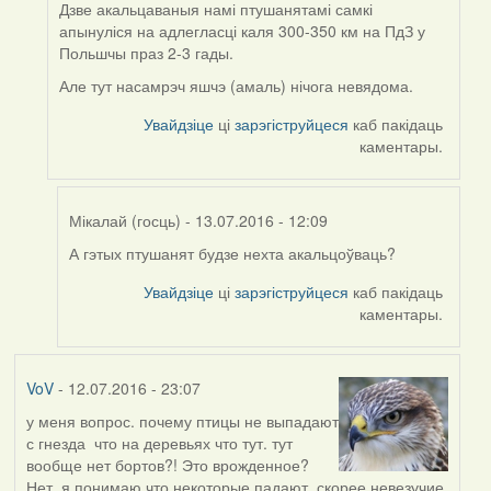
(госць)
Дзве акальцаваныя намі птушанятамі самкі
апынуліся на адлегласці каля 300-350 км на ПдЗ у
Польшчы праз 2-3 гады.
Але тут насамрэч яшчэ (амаль) нічога невядома.
Увайдзіце
ці
зарэгіструйцеся
каб пакідаць
каментары.
Мікалай (госць)
- 13.07.2016 - 12:09
А гэтых птушанят будзе нехта акальцоўваць?
In
reply
Увайдзіце
ці
зарэгіструйцеся
каб пакідаць
to
каментары.
by
Harrier
VoV
- 12.07.2016 - 23:07
у меня вопрос. почему птицы не выпадают
с гнезда что на деревьях что тут. тут
вообще нет бортов?! Это врожденное?
Нет, я понимаю что некоторые падают, скорее невезучие