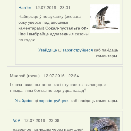
Harrier
- 12.07.2016 - 23:31
Набярыце ў пошукавіку (злевага
In
боку ўверсе пад апошнімі
reply
каментарамі)
Сокал-пустальга on-
to
line
і выбірайце адпаведныя сезоны
by
па гадах.
Мікалай
(госць)
Увайдзіце
ці
зарэгіструйцеся
каб пакідаць
каментары.
Мікалай (госць)
- 12.07.2016 - 22:54
І яшчэ такое пытанне- калі птушаняты выляцяць з
In
гнязда--яны больш не вернуцца назад?
reply
to
Увайдзіце
ці
зарэгіструйцеся
каб пакідаць каментары.
by
Harrier
VoV
- 12.07.2016 - 23:08
наверное поглядим через пару дней