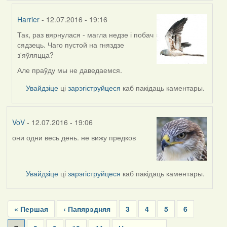
Harrier
- 12.07.2016 - 19:16
Так, раз вярнулася - магла недзе і побач
In
сядзець. Чаго пустой на гняздзе
reply
з'яўляцца?
to
by
Але праўду мы не даведаемся.
Жанна
Увайдзіце
ці
зарэгіструйцеся
каб пакідаць каментары.
(госць)
VoV
- 12.07.2016 - 19:06
они одни весь день. не вижу предков
Увайдзіце
ці
зарэгіструйцеся
каб пакідаць каментары.
Pagination
First
« Першая
Previous
‹ Папярэдняя
Page
3
Page
4
Page
5
Page
6
page
page