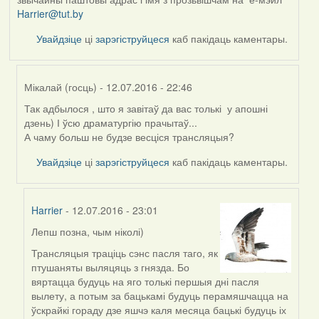
Harrier@tut.by
Увайдзіце
ці
зарэгіструйцеся
каб пакідаць каментары.
Мікалай (госць)
- 12.07.2016 - 22:46
Так адбылося , што я завітаў да вас толькі у апошні
In
дзень) І ўсю драматургію прачытаў...
reply
А чаму больш не будзе весціся трансляцыя?
to
by
Увайдзіце
ці
зарэгіструйцеся
каб пакідаць каментары.
Harrier
Harrier
- 12.07.2016 - 23:01
Лепш позна, чым ніколі)
In
reply
Трансляцыя траціць сэнс пасля таго, як
to
птушаняты выляцяць з гнязда. Бо
by
вяртацца будуць на яго толькі першыя дні пасля
Мікалай
вылету, а потым за бацькамі будуць перамяшчацца на
(госць)
ўскрайкі гораду дзе яшчэ каля месяца бацькі будуць іх