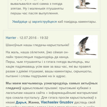
In
вывальваліся калі самка з гнязда
reply
злятае. Ну і маленькія птушаняты
to
першы час пасля вылуплення.
by
Harrier
Увайдзіце
ці
зарэгіструйцеся
каб пакідаць каментары.
Harrier
- 12.07.2016 - 19:32
Шаноўныя нашы гледачы-карыстальнікі!
На жаль, наша сёлетняя, ўжо сёмая он-
лайн трансляцыя падыходзіць да канца.
Перш, чым птушаняты і з гэтага гнязда выляцяць, мы
хацім падзякаваць усім вам за ваш час, які вы правялі
разам з дзікімі птушкамі, вашы каментары, скрыншоты,
пытанні і словы падтрымкі на іх адрас.
Мы маем магчымасць узнагародзіць самых актыўных
гледачоў
адмысловымі прызамі: прыгожымі кубкамі з
лагатыпам нашага сайта + інфармацыйнымі матэрыяламі
пра сокала-пустальгу. Для гэтага просім карыстальнікаў з
нікамі
Дарья
, Жанна,
Viachaslav Gruzdov
даслаць свой
звычайны паштовы адрас і імя з прозьвішчам на е-мэйл