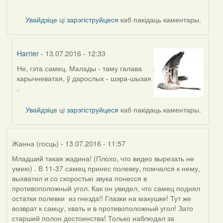
Увайдзіце
ці
зарэгіструйцеся
каб пакідаць каментары.
Harrier
- 13.07.2016 - 12:33
Не, гэта самец. Малады - таму галава
In
карычневатая, ў дарослых - шэра-шызая
reply
.
to
by
Увайдзіце
ці
зарэгіструйцеся
каб пакідаць каментары.
VoV
Жанна (госць)
- 13.07.2016 - 11:57
Младший такая жадина! (Плохо, что видео вырезать не
умею) . В 11-37 самец принес полевку, помчался к нему,
выхватил и со скоростью звука понесся в
противоположный угол. Как он увидел, что самец поднял
остатки полевки из гнезда!! Глазки на макушке! Тут же
возврат к самцу, хвать и в противоположный угол! Зато
старший полон достоинства! Только наблюдал за