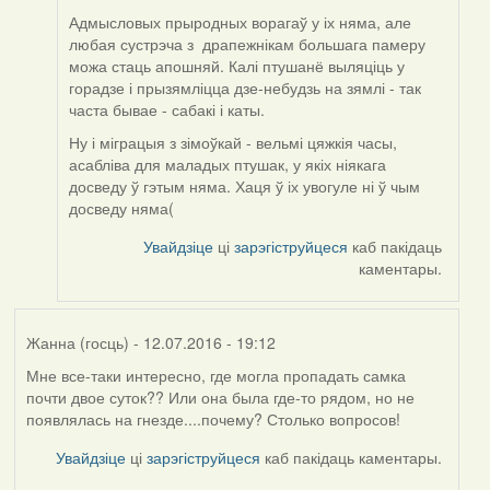
Адмысловых прыродных ворагаў у іх няма, але
любая сустрэча з драпежнікам большага памеру
можа стаць апошняй. Калі птушанё выляціць у
горадзе і прызямліцца дзе-небудзь на зямлі - так
часта бывае - сабакі і каты.
Ну і міграцыя з зімоўкай - вельмі цяжкія часы,
асабліва для маладых птушак, у якіх ніякага
досведу ў гэтым няма. Хаця ў іх увогуле ні ў чым
досведу няма(
Увайдзіце
ці
зарэгіструйцеся
каб пакідаць
каментары.
Жанна (госць)
- 12.07.2016 - 19:12
Мне все-таки интересно, где могла пропадать самка
почти двое суток?? Или она была где-то рядом, но не
появлялась на гнезде....почему? Столько вопросов!
Увайдзіце
ці
зарэгіструйцеся
каб пакідаць каментары.