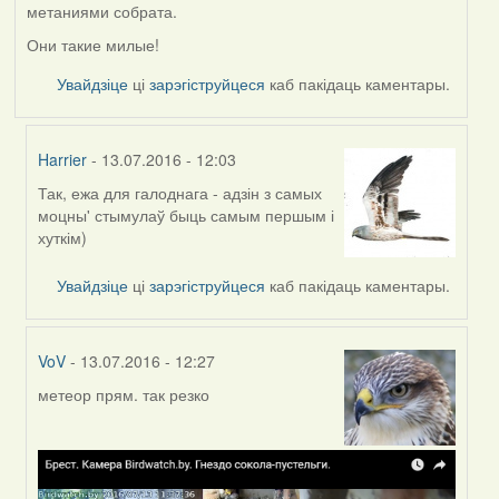
метаниями собрата.
Они такие милые!
Увайдзіце
ці
зарэгіструйцеся
каб пакідаць каментары.
Harrier
- 13.07.2016 - 12:03
Так, ежа для галоднага - адзін з самых
In
моцны' стымулаў быць самым першым і
reply
хуткім)
to
by
Увайдзіце
ці
зарэгіструйцеся
каб пакідаць каментары.
Жанна
(госць)
VoV
- 13.07.2016 - 12:27
метеор прям. так резко
In
reply
to
by
Жанна