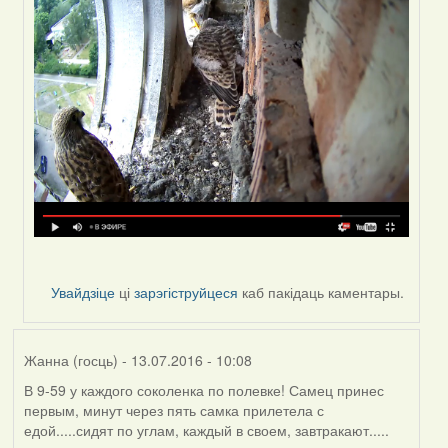
(госць)
Увайдзіце
ці
зарэгіструйцеся
каб пакідаць каментары.
Жанна (госць)
- 13.07.2016 - 10:08
В 9-59 у каждого соколенка по полевке! Самец принес
первым, минут через пять самка прилетела с
едой.....сидят по углам, каждый в своем, завтракают.....