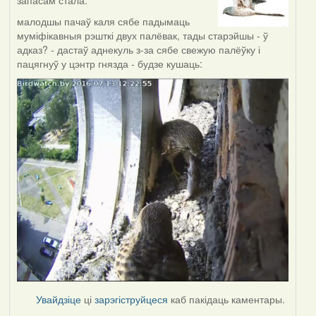
малодшы пачаў каля сябе падымаць
муміфікавныя рэшткі двух палёвак, тады старэйшы - ў
адказ? - дастаў аднекуль з-за сябе свежую палёўку і
пацягнуў у цэнтр гнязда - будзе кушаць:
Увайдзіце
ці
зарэгіструйцеся
каб пакідаць каментары.