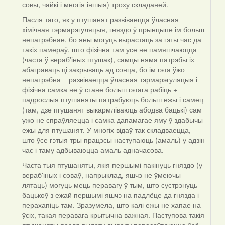
совы, чайкі і многія іншыя) троху складаней.
Пасля таго, як у птушанят развіваецца ўласная
хімічная тэрмарэгуляцыя, гняздо ў прынцыпе ім больш
непатрэбнае, бо яны могуць вырастаць за гэты час да
такіх памераў, што фізічна там усе не памяшчаюцца
(часта ў вераб'іных птушак), самцы няма патрэбы іх
абаграваць ці закрываць ад сонца, бо ім гэта ўжо
непатрэбна = развіваецца ўласная тэрмарэгуляцыя і
фізічна самка не ў стане больш гэтага рабіць +
падрослыя птушаняты патрабуюць больш ежы і самец
(там, дзе пгушанят выкармліваюць абодва бацькі) сам
ужо не спраўляецца і самка дапамагае яму ў здабычы
ежы для птушанят. У многіх відаў так складваецца,
што ўсе гэтыя тры працэсы наступаюць (амаль) у адзін
час і таму адбываюцца амаль адначасова.
Часта тыя птушаняты, якія першымі пакінуць гняздо (у
вераб'іных і соваў, напрыклад, яшчэ не ўмеючы
лятаць) могуць мець перавагу ў тым, што сустрэнуць
бацькоў з ежай першымі яшчэ на падлёце да гнязда і
перахапіць там. Зразумела, што калі ежы не хапае на
ўсіх, такая перавага крытычна важная. Паступова такія