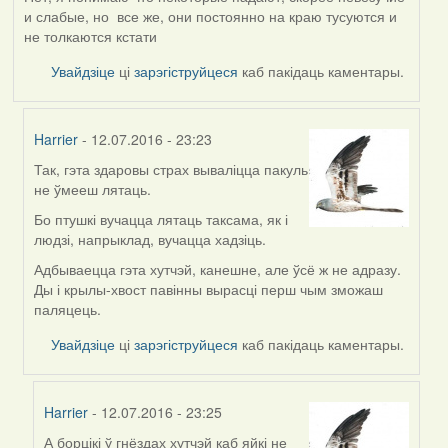
и слабые, но все же, они постоянно на краю тусуются и
не толкаются кстати
Увайдзіце
ці
зарэгіструйцеся
каб пакідаць каментары.
Harrier
- 12.07.2016 - 23:23
Так, гэта здаровы страх вываліцца пакуль
In
не ўмееш лятаць.
reply
to
Бо птушкі вучацца лятаць таксама, як і
by
людзі, напрыклад, вучацца хадзіць.
VoV
Адбываецца гэта хутчэй, канешне, але ўсё ж не адразу.
Ды і крылы-хвост павінны вырасці перш чым зможаш
паляцець.
Увайдзіце
ці
зарэгіструйцеся
каб пакідаць каментары.
Harrier
- 12.07.2016 - 23:25
А борцікі ў гнёздах хутчэй каб яйкі не