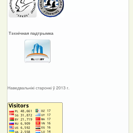
Тэхнічная падтрымка
Наведвальнікі старонкі ў 2013 г.