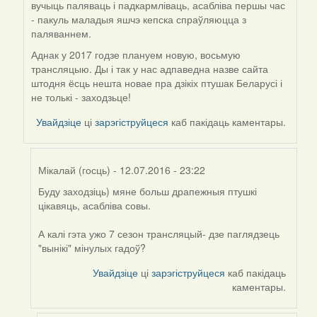
вучыць паляваць і падкармліваць, асабліва першы час
- пакуль маладыя яшчэ кепска спраўляюцца з
паляваннем.
Аднак у 2017 годзе плануем новую, восьмую
трансляцыю. Ды і так у нас адпаведна назве сайта
штодня ёсць нешта новае пра дзікіх птушак Беларусі і
не толькі - заходзьце!
Увайдзіце
ці
зарэгіструйцеся
каб пакідаць каментары.
Мікалай (госць)
- 12.07.2016 - 23:22
Буду заходзіць) мяне больш драпежныя птушкі
In
цікавяць, асабліва совы.
reply
to
А калі гэта ужо 7 сезон трансляцый- дзе паглядзець
by
"вынікі" мінулых гадоў?
Harrier
Увайдзіце
ці
зарэгіструйцеся
каб пакідаць
каментары.