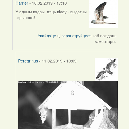
Harrier
- 10.02.2019 - 17:10
У адным кадры пяць відаў - выдатны
In
скрыншот!
reply
to
by
Увайдзіце
ці
зарэгіструйцеся
каб пакідаць
Peregrinus
каментары.
Peregrinus
- 11.02.2019 - 10:09
In
reply
to
by
Harrier