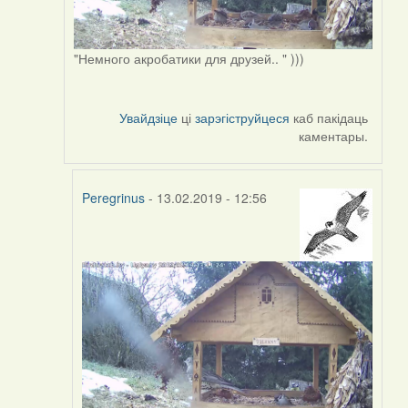
"Немного акробатики для друзей.. " )))
Увайдзіце
ці
зарэгіструйцеся
каб пакідаць
каментары.
Peregrinus
- 13.02.2019 - 12:56
In
reply
to
by
Peregrinus