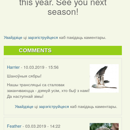
this year. See you next
season!
Увайдзіце
ці
зарэгіструйцеся
каб пакідаць каментары.
COMMENTS
Harrier
- 10.03.2019 - 15:56
Шаноўныя сябры!
Нашы трансляцыі са сталовак
заканчваюцца - дзякуй усім, хто быў з намі!
Да наступнай зімы!
Увайдзіце
ці
зарэгіструйцеся
каб пакідаць каментары.
Feather
- 03.03.2019 - 14:22