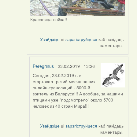
Красавица-сойка!!
Увайдзіце
ці
зарэгіструйцеся
каб пакідаць
каментары.
Peregrinus
- 23.02.2019 - 13:26
Сегодня, 23.02.2019 г. и
In
стартовал третий месяц наших
reply
онлайн-трансляций - 5000-й
to
зритель из Беларуси!!! А вообще, за нашими
by
птицами уже "подсмотрело" около 5700
Peregrinus
человек из 40 стран Мира!!!
Увайдзіце
ці
зарэгіструйцеся
каб пакідаць
каментары.