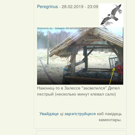
Peregrinus
- 28.02.2019 - 23:09
In
reply
to
by
Peregrinus
Наконец-то в Залессе "засветился" Дятел
пестрый (несколько минут клевал сало)
Увайдзіце
ці
зарэгіструйцеся
каб пакідаць
каментары.