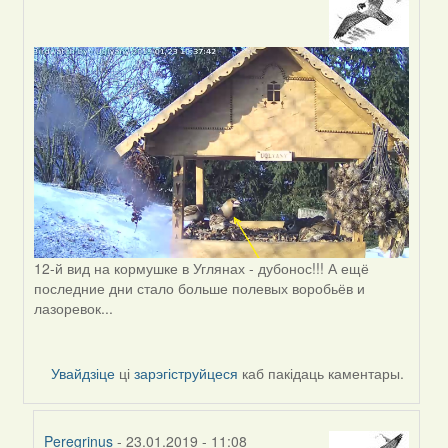
In
reply
to
by
Светлана
12-й вид на кормушке в Углянах - дубонос!!! А ещё
последние дни стало больше полевых воробьёв и
лазоревок...
Увайдзіце
ці
зарэгіструйцеся
каб пакідаць каментары.
Peregrinus
- 23.01.2019 - 11:08