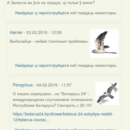
А Залессе ва ўсіх не працуе, ці толькі ў мяне?
Увайдзіце
ці
зарэгіструйцеся
каб пакідаць каментары.
Harrier
- 03.02.2019 - 12:08
Выбачайце - нейкія тэхнічныя праблемы.
In
reply
to
by
Увайдзіце
ці
зарэгіструйцеся
каб пакідаць каментары.
Наталья
Peregrinus
- 04.02.2019 - 11:57
О наших кормушках.. на "Беларусь 24" -
In
международном спутниковом телеканале
reply
Республики Беларусь!! Смотреть с 25-10!
to
by
https://belarus24.by/shows/belarus-24-sobytiya-nedeli-
Harrier
12/belarus-novosi…
Увайдзіце
ці
зарэгіструйцеся
каб пакідаць каментары.