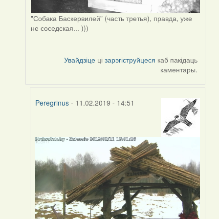
"Собака Баскервилей" (часть третья), правда, уже
не соседская... )))
Увайдзіце
ці
зарэгіструйцеся
каб пакідаць
каментары.
Peregrinus
- 11.02.2019 - 14:51
In
reply
to
by
Peregrinus