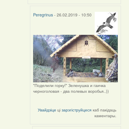
Peregrinus
- 26.02.2019 - 10:50
In
reply
to
by
Peregrinus
"Поделили горку!" Зеленушка и гаичка
черноголовая - два полевых воробья..))
Увайдзіце
ці
зарэгіструйцеся
каб пакідаць
каментары.