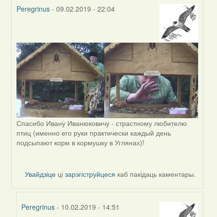
Peregrinus
- 09.02.2019 - 22:04
In
reply
to
by
Harrier
Спасибо Ивану Иванюковичу - страстному любителю
птиц (именно его руки практически каждый день
подсыпают корм в кормушку в Углянах)!
Увайдзіце
ці
зарэгіструйцеся
каб пакідаць каментары.
Peregrinus
- 10.02.2019 - 14:51