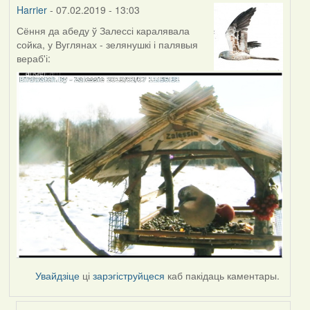
Harrier
- 07.02.2019 - 13:03
Сёння да абеду ў Залессі каралявала
сойка, у Вуглянах - зелянушкі і палявыя
вераб'і:
Увайдзіце
ці
зарэгіструйцеся
каб пакідаць каментары.