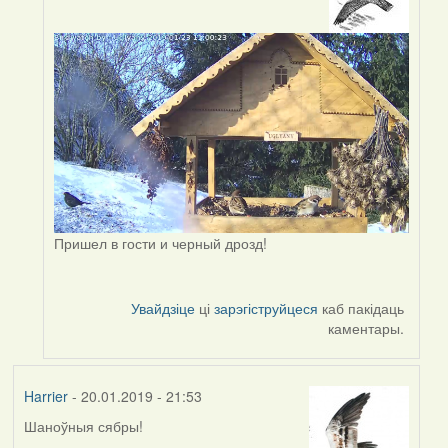
In
reply
to
by
Peregrinus
Пришел в гости и черный дрозд!
Увайдзіце
ці
зарэгіструйцеся
каб пакідаць
каментары.
Harrier
- 20.01.2019 - 21:53
Шаноўныя сябры!