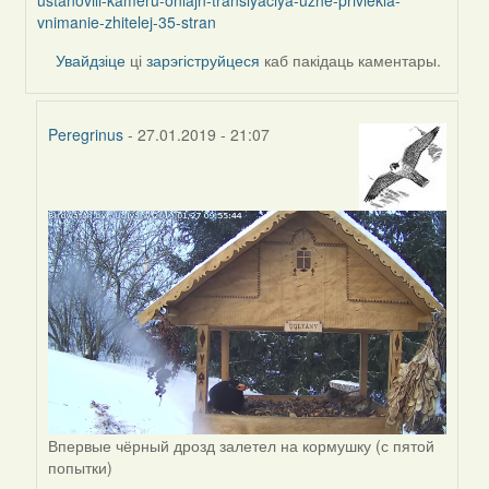
by
vnimanie-zhitelej-35-stran
Feather
Увайдзіце
ці
зарэгіструйцеся
каб пакідаць каментары.
Peregrinus
- 27.01.2019 - 21:07
In
reply
to
by
Peregrinus
Впервые чёрный дрозд залетел на кормушку (с пятой
попытки)