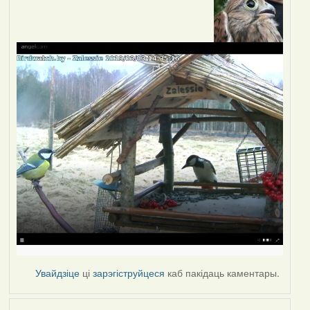
Увайдзіце
ці
зарэгіструйцеся
каб пакідаць каментары.