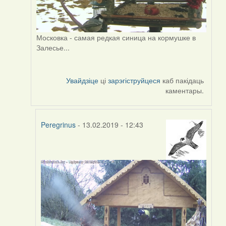
Московка - самая редкая синица на кормушке в
Залесье...
Увайдзіце
ці
зарэгіструйцеся
каб пакідаць
каментары.
Peregrinus
- 13.02.2019 - 12:43
In
reply
to
by
Peregrinus