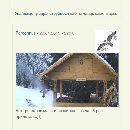
Увайдзіце
ці
зарэгіструйцеся
каб пакідаць каментары.
Peregrinus
- 27.01.2019 - 22:10
In
reply
to
by
Peregrinus
Быстро наловчился и освоился... за час 6 раз
прилетал...)))