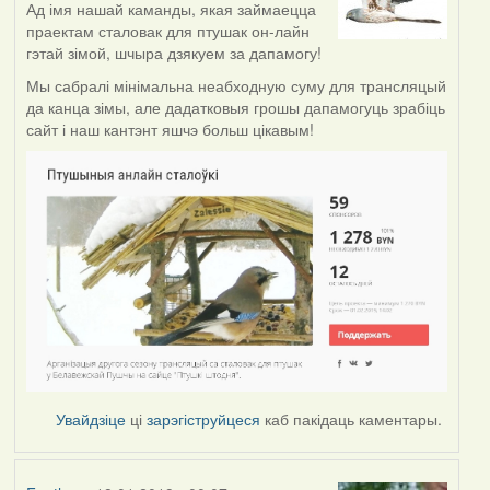
Ад імя нашай каманды, якая займаецца
праектам сталовак для птушак он-лайн
гэтай зімой, шчыра дзякуем за дапамогу!
Мы сабралі мінімальна неабходную суму для трансляцый
да канца зімы, але дадатковыя грошы дапамогуць зрабіць
сайт і наш кантэнт яшчэ больш цікавым!
Увайдзіце
ці
зарэгіструйцеся
каб пакідаць каментары.