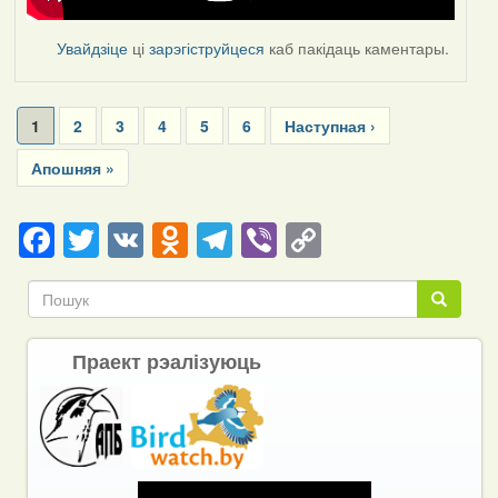
Увайдзіце
ці
зарэгіструйцеся
каб пакідаць каментары.
Pagination
Current
1
Page
2
Page
3
Page
4
Page
5
Page
6
Next
Наступная ›
page
page
Last
Апошняя »
page
Facebook
Twitter
VK
Odnoklassniki
Telegram
Viber
Copy
Link
Пошук
Пошук
Праект рэалізуюць