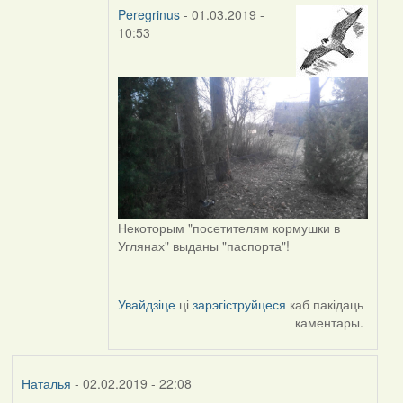
Peregrinus
- 01.03.2019 -
10:53
In
reply
to
by
Peregrinus
Некоторым "посетителям кормушки в
Углянах" выданы "паспорта"!
Увайдзіце
ці
зарэгіструйцеся
каб пакідаць
каментары.
Наталья
- 02.02.2019 - 22:08