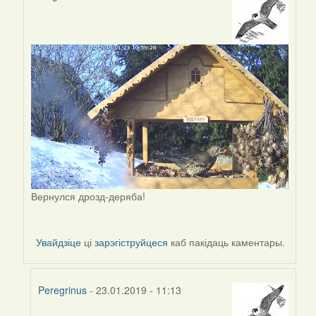
In
reply
to
by
Peregrinus
Вернулся дрозд-деряба!
Увайдзіце
ці
зарэгіструйцеся
каб пакідаць каментары.
Peregrinus
- 23.01.2019 - 11:13