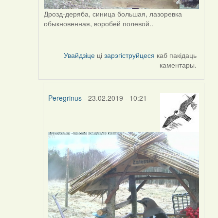
Дрозд-деряба, синица большая, лазоревка
обыкновенная, воробей полевой..
Увайдзіце
ці
зарэгіструйцеся
каб пакідаць
каментары.
Peregrinus
- 23.02.2019 - 10:21
In
reply
to
by
Peregrinus