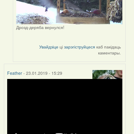
Дрозд-деряба вернулся!
Увайдзіце
ці
зарэгіструйцеся
каб пакідаць
каментары.
Feather
- 23.01.2019 - 15:29