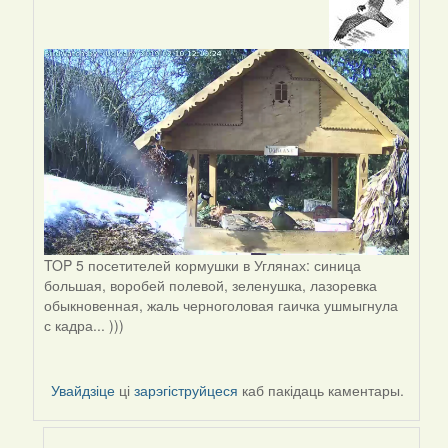
In
reply
to
by
Peregrinus
TOP 5 посетителей кормушки в Углянах: синица
большая, воробей полевой, зеленушка, лазоревка
обыкновенная, жаль черноголовая гаичка ушмыгнула
с кадра... )))
Увайдзіце
ці
зарэгіструйцеся
каб пакідаць каментары.