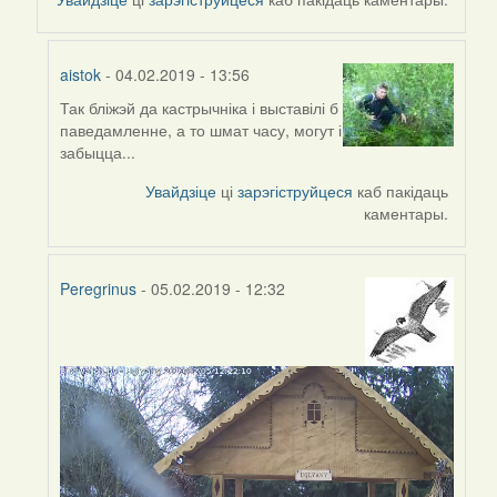
aistok
- 04.02.2019 - 13:56
Так бліжэй да кастрычніка і выставілі б
In
паведамленне, а то шмат часу, могут і
reply
забыцца...
to
by
Увайдзіце
ці
зарэгіструйцеся
каб пакідаць
Peregrinus
каментары.
Peregrinus
- 05.02.2019 - 12:32
In
reply
to
by
Peregrinus