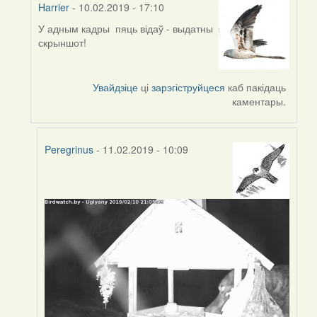
Harrier
- 10.02.2019 - 17:10
У адным кадры пяць відаў - выдатны
In
скрыншот!
reply
to
by
Увайдзіце
ці
зарэгіструйцеся
каб пакідаць
Peregrinus
каментары.
Peregrinus
- 11.02.2019 - 10:09
In
reply
to
by
Harrier