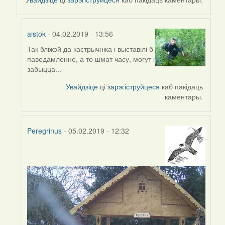
aistok
- 04.02.2019 - 13:56
Так бліжэй да кастрычніка і выставілі б
In
паведамленне, а то шмат часу, могут і
reply
забыцца...
to
by
Увайдзіце
ці
зарэгіструйцеся
каб пакідаць
Peregrinus
каментары.
Peregrinus
- 05.02.2019 - 12:32
In
reply
to
by
Peregrinus