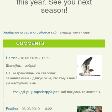
this year. See you next
season!
Увайдзіце
ці
зарэгіструйцеся
каб пакідаць каментары.
COMMENTS
Harrier
- 10.03.2019 - 15:56
Шаноўныя сябры!
Нашы трансляцыі са сталовак
заканчваюцца - дзякуй усім, хто быў з намі!
Да наступнай зімы!
Увайдзіце
ці
зарэгіструйцеся
каб пакідаць каментары.
Feather
- 03.03.2019 - 14:22