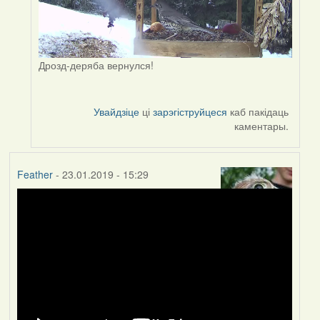
Дрозд-деряба вернулся!
Увайдзіце
ці
зарэгіструйцеся
каб пакідаць
каментары.
Feather
- 23.01.2019 - 15:29