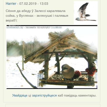
Harrier
- 07.02.2019 - 13:03
Сёння да абеду ў Залессі каралявала
сойка, у Вуглянах - зелянушкі і палявыя
вераб'і:
Увайдзіце
ці
зарэгіструйцеся
каб пакідаць каментары.