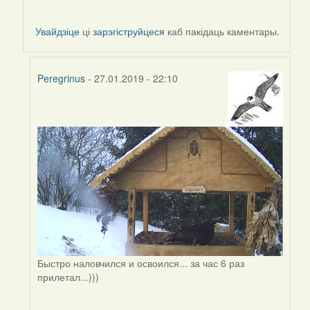
Увайдзіце
ці
зарэгіструйцеся
каб пакідаць каментары.
Peregrinus
- 27.01.2019 - 22:10
In
reply
to
by
Peregrinus
Быстро наловчился и освоился... за час 6 раз
прилетал...)))