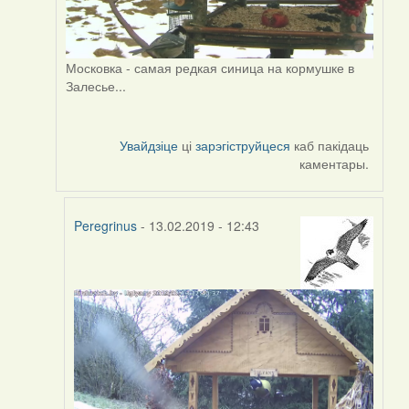
Московка - самая редкая синица на кормушке в
Залесье...
Увайдзіце
ці
зарэгіструйцеся
каб пакідаць
каментары.
Peregrinus
- 13.02.2019 - 12:43
In
reply
to
by
Peregrinus