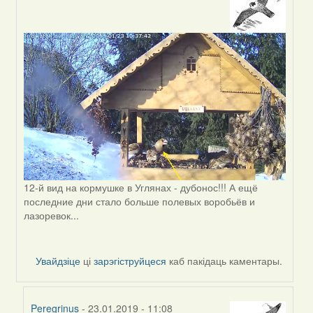
In
reply
to
by
Светлана
12-й вид на кормушке в Углянах - дубонос!!! А ещё
последние дни стало больше полевых воробьёв и
лазоревок...
Увайдзіце
ці
зарэгіструйцеся
каб пакідаць каментары.
Peregrinus
- 23.01.2019 - 11:08