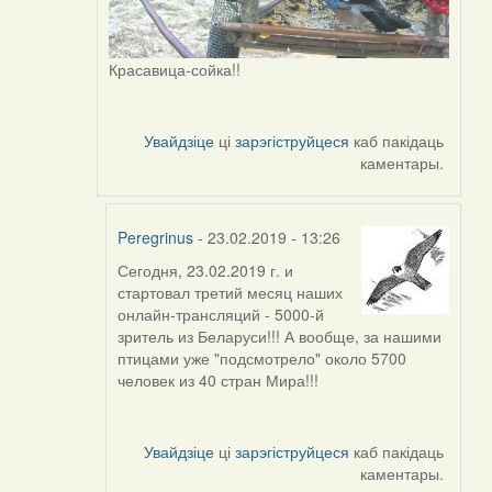
Красавица-сойка!!
Увайдзіце
ці
зарэгіструйцеся
каб пакідаць
каментары.
Peregrinus
- 23.02.2019 - 13:26
Сегодня, 23.02.2019 г. и
In
стартовал третий месяц наших
reply
онлайн-трансляций - 5000-й
to
зритель из Беларуси!!! А вообще, за нашими
by
птицами уже "подсмотрело" около 5700
Peregrinus
человек из 40 стран Мира!!!
Увайдзіце
ці
зарэгіструйцеся
каб пакідаць
каментары.