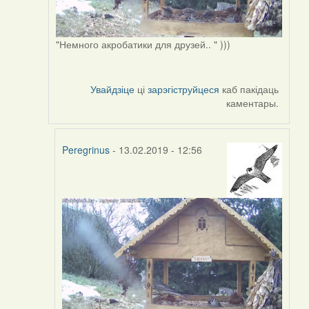
"Немного акробатики для друзей.. " )))
Увайдзіце
ці
зарэгіструйцеся
каб пакідаць
каментары.
Peregrinus
- 13.02.2019 - 12:56
In
reply
to
by
Peregrinus