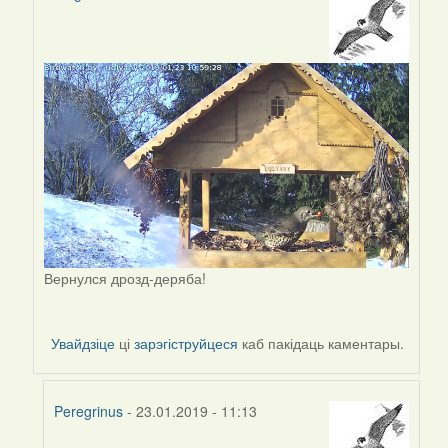
In
reply
to
by
Peregrinus
Вернулся дрозд-деряба!
Увайдзіце
ці
зарэгіструйцеся
каб пакідаць каментары.
Peregrinus
- 23.01.2019 - 11:13