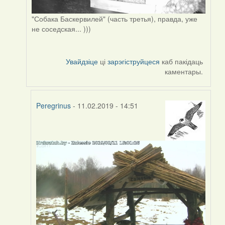
"Собака Баскервилей" (часть третья), правда, уже
не соседская... )))
Увайдзіце
ці
зарэгіструйцеся
каб пакідаць
каментары.
Peregrinus
- 11.02.2019 - 14:51
In
reply
to
by
Peregrinus