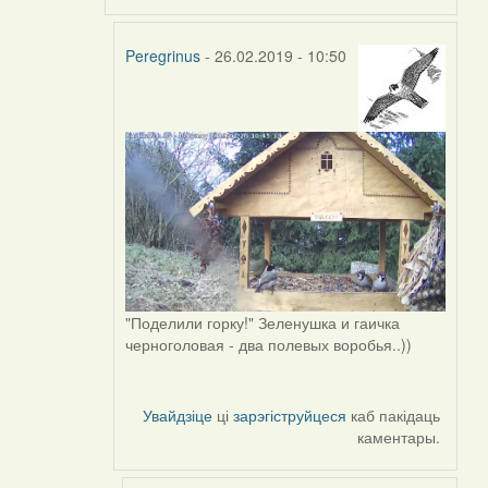
Peregrinus
- 26.02.2019 - 10:50
In
reply
to
by
Peregrinus
"Поделили горку!" Зеленушка и гаичка
черноголовая - два полевых воробья..))
Увайдзіце
ці
зарэгіструйцеся
каб пакідаць
каментары.