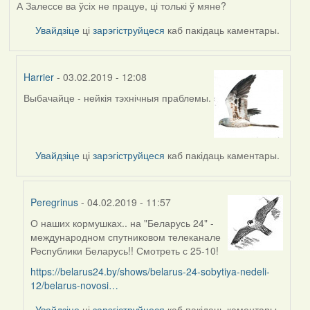
А Залессе ва ўсіх не працуе, ці толькі ў мяне?
Увайдзіце
ці
зарэгіструйцеся
каб пакідаць каментары.
Harrier
- 03.02.2019 - 12:08
Выбачайце - нейкія тэхнічныя праблемы.
In
reply
to
by
Увайдзіце
ці
зарэгіструйцеся
каб пакідаць каментары.
Наталья
Peregrinus
- 04.02.2019 - 11:57
О наших кормушках.. на "Беларусь 24" -
In
международном спутниковом телеканале
reply
Республики Беларусь!! Смотреть с 25-10!
to
by
https://belarus24.by/shows/belarus-24-sobytiya-nedeli-
Harrier
12/belarus-novosi…
Увайдзіце
ці
зарэгіструйцеся
каб пакідаць каментары.