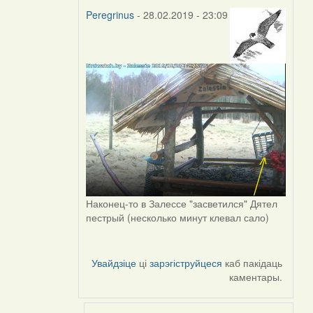
Peregrinus
- 28.02.2019 - 23:09
In
reply
to
by
Peregrinus
Наконец-то в Залессе "засветился" Дятел
пестрый (несколько минут клевал сало)
Увайдзіце
ці
зарэгіструйцеся
каб пакідаць
каментары.