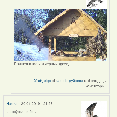
In
reply
to
by
Peregrinus
Пришел в гости и черный дрозд!
Увайдзіце
ці
зарэгіструйцеся
каб пакідаць
каментары.
Harrier
- 20.01.2019 - 21:53
Шаноўныя сябры!