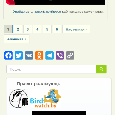
Увайдзіце
ці
зарэгіструйцеся
каб пакідаць каментары.
Pagination
Current
1
Page
2
Page
3
Page
4
Page
5
Page
6
Next
Наступная ›
page
page
Last
Апошняя »
page
Facebook
Twitter
VK
Odnoklassniki
Telegram
Viber
Copy
Link
Пошук
Пошук
Праект рэалізуюць