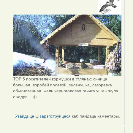
In
reply
to
by
Peregrinus
TOP 5 посетителей кормушки в Углянах: синица
большая, воробей полевой, зеленушка, лазоревка
обыкновенная, жаль черноголовая гаичка ушмыгнула
с кадра... )))
Увайдзіце
ці
зарэгіструйцеся
каб пакідаць каментары.