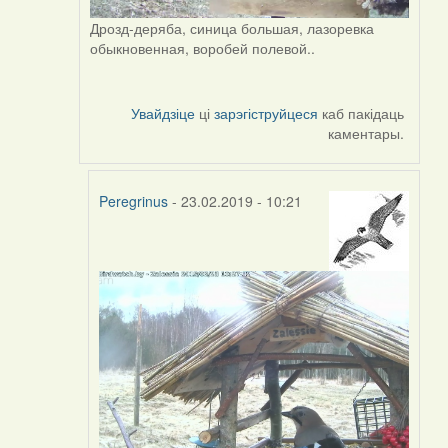
Дрозд-деряба, синица большая, лазоревка
обыкновенная, воробей полевой..
Увайдзіце
ці
зарэгіструйцеся
каб пакідаць
каментары.
Peregrinus
- 23.02.2019 - 10:21
In
reply
to
by
Peregrinus