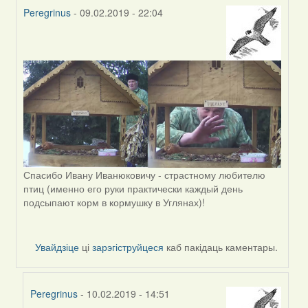
Peregrinus
- 09.02.2019 - 22:04
In
reply
to
by
Harrier
Спасибо Ивану Иванюковичу - страстному любителю
птиц (именно его руки практически каждый день
подсыпают корм в кормушку в Углянах)!
Увайдзіце
ці
зарэгіструйцеся
каб пакідаць каментары.
Peregrinus
- 10.02.2019 - 14:51