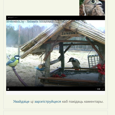
Увайдзіце
ці
зарэгіструйцеся
каб пакідаць каментары.