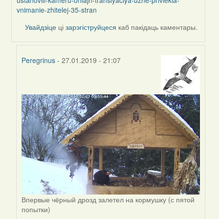
by
vnimanie-zhitelej-35-stran
Feather
Увайдзіце
ці
зарэгіструйцеся
каб пакідаць каментары.
Peregrinus
- 27.01.2019 - 21:07
In
reply
to
by
Peregrinus
Впервые чёрный дрозд залетел на кормушку (с пятой
попытки)