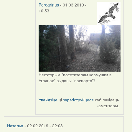
Peregrinus
- 01.03.2019 -
10:53
In
reply
to
by
Peregrinus
Некоторым "посетителям кормушки в
Углянах" выданы "паспорта"!
Увайдзіце
ці
зарэгіструйцеся
каб пакідаць
каментары.
Наталья
- 02.02.2019 - 22:08