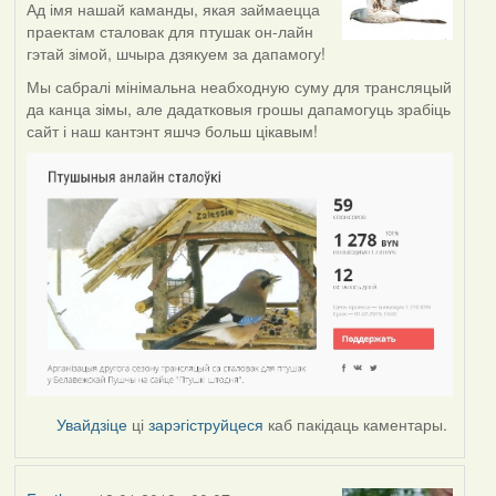
Ад імя нашай каманды, якая займаецца
праектам сталовак для птушак он-лайн
гэтай зімой, шчыра дзякуем за дапамогу!
Мы сабралі мінімальна неабходную суму для трансляцый
да канца зімы, але дадатковыя грошы дапамогуць зрабіць
сайт і наш кантэнт яшчэ больш цікавым!
Увайдзіце
ці
зарэгіструйцеся
каб пакідаць каментары.