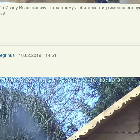
о Ивану Иванюковичу - страстному любителю птиц (именно его ру
х)!
egrinus
- 10.02.2019 - 14:51
ly
egrinus