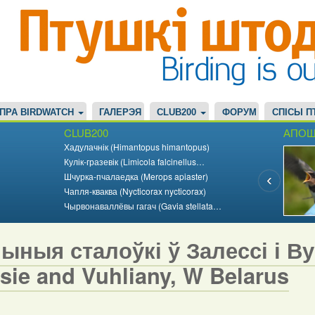
ПРА BIRDWATCH
ГАЛЕРЭЯ
CLUB200
ФОРУМ
СПІСЫ П
CLUB200
АПОШ
Хадулачнік (Himantopus himantopus)
Кулік-гразевік (Limicola falcinellus…
Шчурка-пчалаедка (Merops apiaster)
Чапля-кваква (Nycticorax nycticorax)
Чырвонаваллёвы гагач (Gavia stellata…
ныя сталоўкі ў Залессі і Вуг
sie and Vuhliany, W Belarus