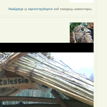
Увайдзіце
ці
зарэгіструйцеся
каб пакідаць каментары.