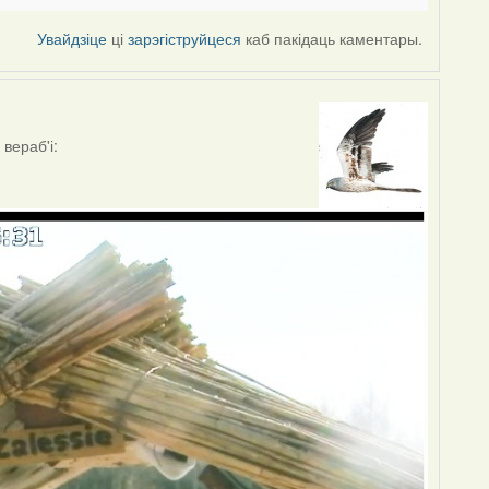
Увайдзіце
ці
зарэгіструйцеся
каб пакідаць каментары.
вераб'і: