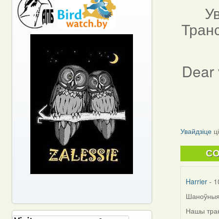
У
Тран
Dear 
Увайдзіце
ц
C
Harrier
- 1
Шаноўныя
Нашы тран