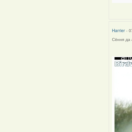
Harrier
- 0
Сёння да 