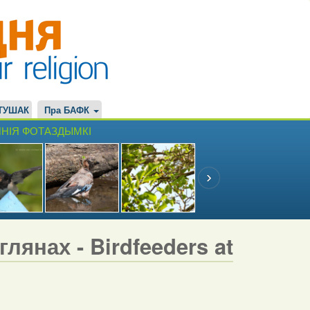
ТУШАК
Пра БАФК
НІЯ ФОТАЗДЫМКІ
лянах - Birdfeeders at