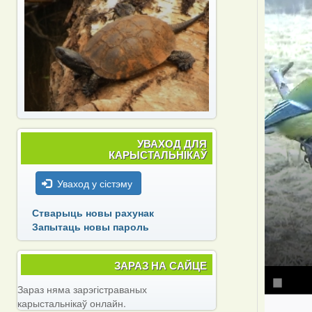
УВАХОД ДЛЯ
КАРЫСТАЛЬНІКАЎ
Уваход у сістэму
Стварыць новы рахунак
Запытаць новы пароль
ЗАРАЗ НА САЙЦЕ
Зараз няма зарэгістраваных
карыстальнікаў онлайн.