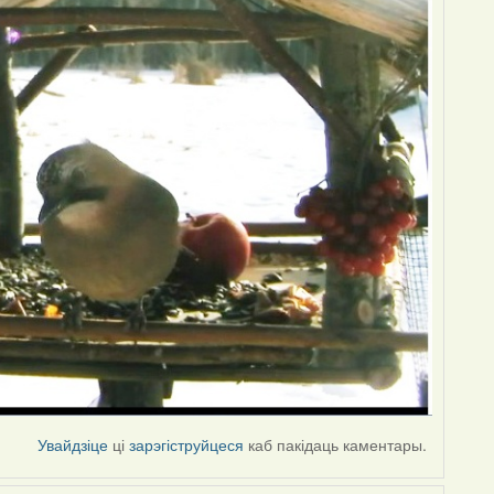
Увайдзіце
ці
зарэгіструйцеся
каб пакідаць каментары.