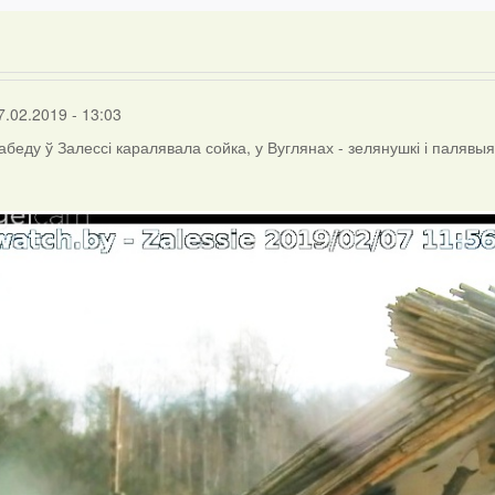
7.02.2019 - 13:03
абеду ў Залессі каралявала сойка, у Вуглянах - зелянушкі і палявыя 