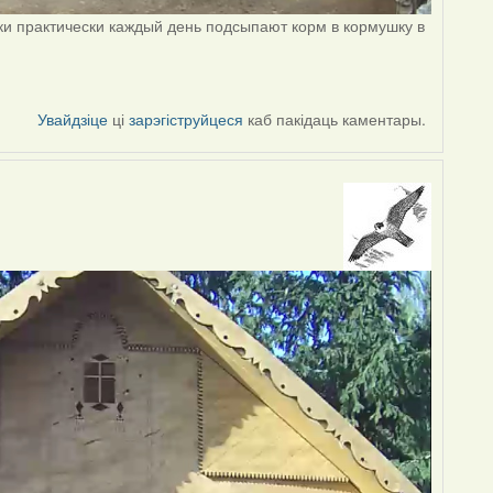
ки практически каждый день подсыпают корм в кормушку в
Увайдзіце
ці
зарэгіструйцеся
каб пакідаць каментары.