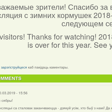
важаемые зрители! Спасибо за 
сляция с зимних кормушек 2018
следующем се
visitors! Thanks for watching! 201
is over for this year. See
і
зарэгіструйцеся
каб пакідаць каментары.
OMMENTS
0.03.2019 - 15:56
 сябры!
сляцыі са сталовак заканчваюцца - дзякуй усім, хто быў з намі! Да 