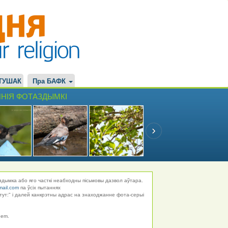
ТУШАК
Пра БАФК
НІЯ ФОТАЗДЫМКІ
здымка або яго часткі неабходны пісьмовы дазвол аўтара.
mail.com
па ўсіх пытаннях
тут:" і далей канкрэтны адрас на знаходжанне фота-серыі
hem.