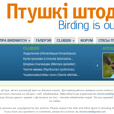
ПРА BIRDWATCH
ГАЛЕРЭЯ
CLUB200
ФОРУМ
СПІСЫ П
CLUB200
АПОШ
Хадулачнік (Himantopus himantopus)
Кулік-гразевік (Limicola falcinellus…
Шчурка-пчалаедка (Merops apiaster)
Чапля-кваква (Nycticorax nycticorax)
Чырвонаваллёвы гагач (Gavia stellata…
аўтара, які яго размясціў (калі не ўказана іншае). Для камерцыйнага выкарыстання любога 
танні спасылка на аўтара і сайт абавязковыя. Звяртайцеся да рэдактара:
dz.vincheuski@g
ць больш аднаго здымка з фотасерыі на пост, таксама абавязковы надпіс "больш здымкаў 
на сайце.
se pictures are copyrighted by the authors. Please respect the time and effort spent in shooting t
If you have any questions or comments, please let us know:
dz.vincheuski@gmail.com