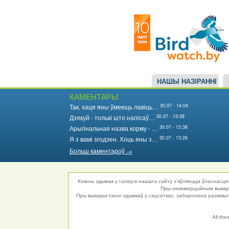
Main
Перайсці
да
navigation
асноўнага
змесціва
НАШЫ НАЗІРАННІ
КАМЕНТАРЫ
30.07 - 14:04
Так, хаця яны ўмеюць лавіць…
30.07 - 13:58
Дзякуй - толькі што напісаў…
30.07 - 13:38
Арыгінальная назва корму - …
30.07 - 13:26
Я з вамі згодзен. Хоць яны з…
Больш каментароў →
Кожны здымак у галерэі нашага сайту з'яўляецца ўласнасцю 
Пры некамерцыйным выкарыс
Пры выкарыстанні здымкаў у сацсетках, забаронена размяшча
All the