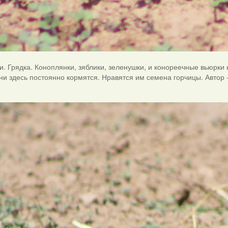
и. Грядка. Коноплянки, зяблики, зеленушки, и конореечные вьюрки 
Они здесь постоянно кормятся. Нравятся им семена горчицы. Автор