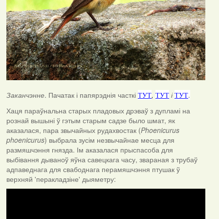
Заканчэнне
. Пачатак і папярэднія часткі
,
і
ТУТ
ТУТ
ТУТ
.
Хаця параўнальна старых пладовых дрэваў з дупламі на
рознай вышыні ў гэтым старым садзе было шмат, як
аказалася, пара звычайных рудахвостак (
Phoenicurus
phoenicurus
) выбрала зусім незвычайнае месца для
размяшчэння гнязда. Ім аказалася прыспасоба для
выбівання дываноў яўна савецкага часу, звараная з трубаў
адпаведнага для свабоднага перамяшчэння птушак ў
верхняй 'перакладзіне' дыяметру: