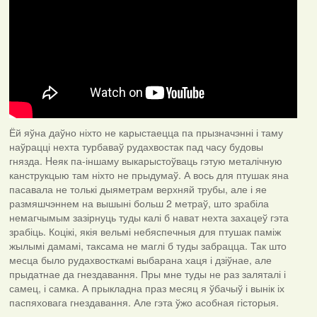
Ёй яўна даўно ніхто не карыстаецца па прызначэнні і таму
наўрацці нехта турбаваў рудахвостак пад часу будовы
гнязда. Hеяк па-іншаму выкарыстоўваць гэтую металічную
канструкцыю там ніхто не прыдумаў. А вось для птушак яна
пасавала не толькі дыяметрам верхняй трубы, але і яе
размяшчэннем на вышыні больш 2 метраў, што зрабіла
немагчымым зазірнуць туды калі б нават нехта захацеў гэта
зрабіць. Коцікі, якія вельмі небяспечныя для птушак паміж
жылымі дамамі, таксама не маглі б туды забрацца. Так што
месца было рудахвосткамі выбарана хаця і дзіўнае, але
прыдатнае да гнездавання. Пры мне туды не раз заляталі і
самец, і самка. А прыкладна праз месяц я ўбачыў і вынік іх
паспяховага гнездавання. Але гэта ўжо асобная гісторыя.