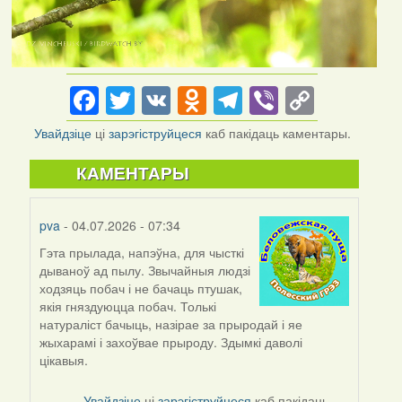
Facebook
Twitter
VK
Odnoklassniki
Telegram
Viber
Copy
Link
Увайдзіце
ці
зарэгіструйцеся
каб пакідаць каментары.
КАМЕНТАРЫ
pva
- 04.07.2026 - 07:34
Гэта прылада, напэўна, для чысткі
дываноў ад пылу. Звычайныя людзі
ходзяць побач і не бачаць птушак,
якія гняздуюцца побач. Толькі
натураліст бачыць, назірае за прыродай і яе
жыхарамі і захоўвае прыроду. Здымкі даволі
цікавыя.
Увайдзіце
ці
зарэгіструйцеся
каб пакідаць