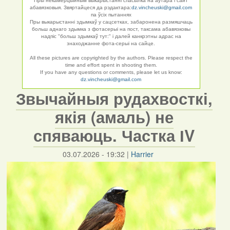
Пры некамерцыйным выкарыстанні спасылка на аўтара і сайт
абавязковыя. Звяртайцеся да рэдактара:
dz.vincheuski@gmail.com
па ўсіх пытаннях
Пры выкарыстанні здымкаў у сацсетках, забаронена размяшчаць
больш аднаго здымка з фотасерыі на пост, таксама абавязковы
надпіс "больш здымкаў тут:" і далей канкрэтны адрас на
знаходжанне фота-серыі на сайце.
All these pictures are copyrighted by the authors. Please respect the
time and effort spent in shooting them.
If you have any questions or comments, please let us know:
dz.vincheuski@gmail.com
Звычайныя рудахвосткі,
якія (амаль) не
спяваюць. Частка ІV
03.07.2026 - 19:32
|
Harrier