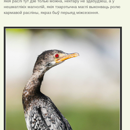
якія раслі тут дзе толькі можна, нектару не здабудзеш, а ў
нешматлікіх магнолій, якія тэарэтычна маглі выконваць ролю
кармавой расліны, якраз быў перыяд міжсезоння.