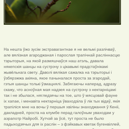
На нешта ўжо зусім экстравагантнае я не вельмі разлічваў,
але вялізная агароджаная і парослая трапічнай расліннасцю
тэрыторыя, на якой размяшчаўся наш атэль, давала
някепскія шанцы на сустрэчу з цікавымі прадстаўнікамі
жывёльнага свету. Даволі вялікая сажалка на тэрыторыі і
ўзбярэжжа акіяна, якое пачыналася проста за згародай,
гэтыя шанцы толькі ўзмацнялі. Забягаючы наперад, адразу
скажу, что асноўная мая надзея на сустрэчу з нектарніцамі
так і не збылася, нягледзячы на тое, што ў мясцовай фауне
іх хапае, і менавіта нектарніца ўваходзіла ў лік тых відаў, якія
трапіліся мне на вочы ў першыя хвіліны знаходжання ў Кеніі,
дакладней, проста на клумбе перад галоўным уваходам у
аэрапотр Найробі. Хутчэй за ўсё, тут проста не было
падыходзячых для іх раслін – з фэйкавых кветак бугенвіллей,