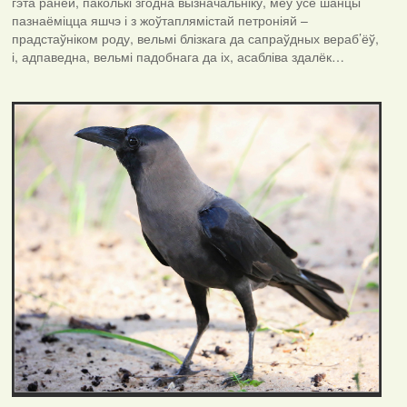
гэта раней, паколькі згодна вызначальніку, меў усе шанцы
пазнаёміцца яшчэ і з жоўтаплямістай петроніяй –
прадстаўніком роду, вельмі блізкага да сапраўдных вераб’ёў,
і, адпаведна, вельмі падобнага да іх, асабліва здалёк…