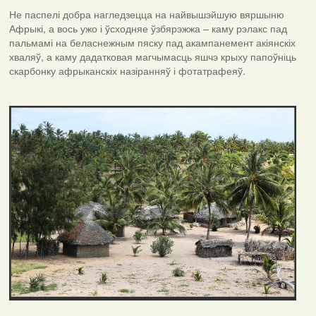
Не паспелі добра нагледзецца на найвышэйшую вяршыню
Афрыкі, а вось ужо і ўсходняе ўзбярэжжа – каму рэлакс пад
пальмамі на беласнежным пяску пад акампанемент акіянскіх
хваляў, а каму дадатковая магчымасць яшчэ крыху папоўніць
скарбонку афрыканскіх назіранняў і фотатрафеяў.