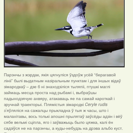
Парэнчы з жэрдак, якія цягнуліся ўздоўж усёй “берагавой
лініі” былі выдатным назіральным пунктам і для іншых відаў
зімародкаў – дзе б ні знаходзіліся тыляпіі, птушкі маглі
займаць месца проста над рыбамі і, выбраўшы
падыходзячую ахвяру, атакаваць яе па самай кароткай і
зручнай траекторыі. Плямістыя зімародкі
Ceryle
rudis
з’яўляліся на сажалцы прыкладна ў тыя ж часы, што і
малахітавы, вось толькі апошні прылятаў заўсёды адзін і вёў
сябе вельмі сціпла, яго і заўважыць было цяжка, калі ён
садзіўся не на парэнчы, а куды-небудзь на дрэва альбо куст.