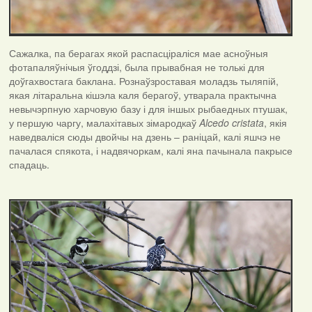
Сажалка, па берагах якой распасціраліся мае асноўныя
фотапаляўнічыя ўгоддзі, была прывабная не толькі для
доўгахвостага баклана. Рознаўзроставая моладзь тыляпій,
якая літаральна кішэла каля берагоў, утварала практычна
невычэрпную харчовую базу і для іншых рыбаедных птушак,
у першую чаргу, малахітавых зімародкаў
Alcedo
cristata
, якія
наведваліся сюды двойчы на дзень – раніцай, калі яшчэ не
пачалася спякота, і надвячоркам, калі яна пачынала пакрысе
спадаць.