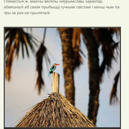
Плямістыя ж, маючы вясёлы няўрымслівы характар,
абвяшчалі аб сваім прыбыцці гучнымі свістамі і менш чым па
тры за раз не прыляталі.