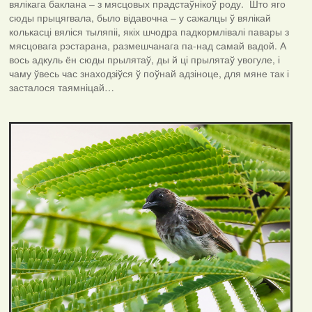
вялікага баклана – з мясцовых прадстаўнікоў роду. Што яго
сюды прыцягвала, было відавочна – у сажалцы ў вялікай
колькасці вяліся тыляпіі, якіх шчодра падкормлівалі павары з
мясцовага рэстарана, размешчанага па-над самай вадой. А
вось адкуль ён сюды прылятаў, ды й ці прылятаў увогуле, і
чаму ўвесь час знаходзіўся ў поўнай адзіноце, для мяне так і
засталося таямніцай…