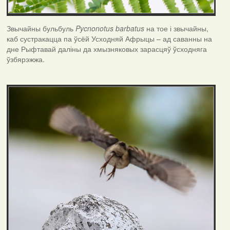
Звычайны бульбуль
Pycnonotus
barbatus
на тое і звычайны,
каб сустракацца па ўсёй Усходняй Афрыцы – ад саванны на
дне Рыфтавай даліны да хмызняковых зарасцяў ўсходняга
ўзбярэжжа.