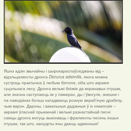
Яшчэ адзін звычайны і шырокараспаўсюджаны від –
відэльцахвосты дронга
Dicrurus
adsimilis
, якога можна
сустрэць практычна ў любым біятопе, хіба што акрамя
суцэльнага лесу. Дронга вельмі блізкія да воранавых птушак,
але значна саступаюць ім у памерах, ды і ўвогуле, знешне і
па паводзінах больш нагадваюць розную вераб’іную драбязу,
чым варон. Дарэчы, і вакальныя дадзеныя ў іх някепскія –
акрамя ўласнай прыемнай і вельмі разнастайнай песні
самцы дронга могуць выконваць і фрагменты песень іншых
птушак, так што, канцэрты яны даюць адменныя!