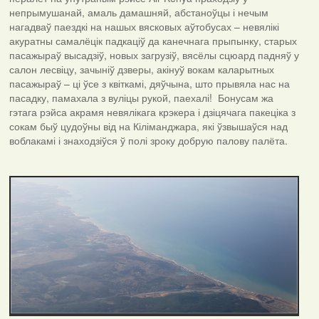
непрымушанай, амаль дамашняй, абстаноўцы і нечым
нагадваў паездкі на нашых вясковых аўтобусах – невялікі
акуратны самалёцік падкаціў да канечнага прыпынку, старых
пасажыраў высадзіў, новых загрузіў, вясёлы сцюард падняў у
салон лесвіцу, зачыніў дзверы, акінуў вокам каларытных
пасажыраў – ці ўсе з квіткамі, дяўчына, што прывяла нас на
пасадку, памахала з вуліцы рукой, паехалі! Бонусам жа
гэтага рэйса акрамя невялікага крэкера і дзіцячага пакеціка з
сокам быў цудоўны від на Кіліманджара, які ўзвышаўся над
воблакамі і знаходзіўся ў полі зроку добрую палову палёта.