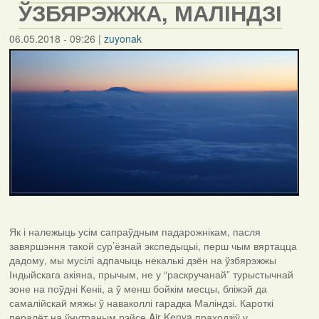
ЎЗБЯРЭЖЖА, МАЛІНДЗІ
06.05.2018 - 09:26
|
zuyonak
Як і належыць усім сапраўдным падарожнікам, пасля
завяршэння такой сур’ёзнай экспедыцыі, перш чым вяртацца
дадому, мы мусілі адпачыць некалькі дзён на ўзбярэжжы
Індыйскага акіяна, прычым, не у “раскручанай” турыстычнай
зоне на поўдні Кеніі, а ў менш бойкім месцы, бліжэй да
самалійскай мяжы ў наваколлі гарадка Маліндзі. Кароткі
пералёт на ўнутраным рэйсе
Air
Kenya
праходзіў у