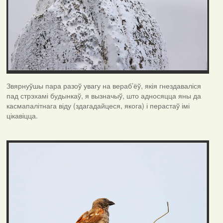
Звярнуўшы пара разоў увагу на вераб’ёў, якія гнездаваліся
пад стрэхамі будынкаў, я вызначыў, што адносяцца яны да
касмапалітнага віду (здагадайцеся, якога) і перастаў імі
цікавіцца.