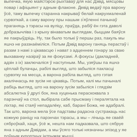
выпечка, якую майстэрскі рыхтаваў для нас Дэвід, мясцовы
повар і афіцыянт у адным флаконе. Девід ведаў пра варону
ўсё, таму выпечку старанна накрываў белай накрухмаленай
сурвэткай, а саму варону пры нашым з’яўленні пачынаў
праганяць з тэрасы на вуліцу, праўда, рабіў ён гэта даволі
добразычліва і з крыху вінаватым выглядам, быццам баяўся
яе пакрыўдзіць. Ну, так было толькі ў першы раз, пакуль мы
яшчэ не раззнаёміліся. Потым Дэвід варону ганяць перастаў і
разам з намі з цікавасцю і нават з адценнем гонару за сваю
выхаванку назіраў за яе фокусамі. А фокусы (дакладней,
адзін з іх) заключаліся ў наступным. Мы, узяўшы па яшчэ
цёплай булачцы, рабілі выгляд, што забыліся пакласці
сурвэтку на месца, а варона рабіла выгляд, што гэтая
акалічнасць яе зусім не цікавіць. Потым, калі мы пачыналі
рабіць выгляд, што на варону зусім забыліся і глядзім
абсалютна ў другі бок, яна хуценька пераскоквала з
парэнчаў на стол, выбірала сабе прысмаку і пералятала на
ліхтар, які стаяў непадалёку, каб, барані Божа, не адабралі.
Так што, варона мела ўсе падставы радасна сустракаць нас
кожную раніцу на парэнчах тэрасы, а мы – лічыць яе сваёй
сяброўкай, хаця, ўсё ж, нешта нам падказвала, што сябруе
яна з адным Дэвідам, а мы ўсяго толькі нязначны эпізод у яе
поўным курортных інтрыжак жыцці.