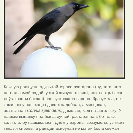
Кожную раніцу на адкрытай тэрасе рэстарана (ну, таго, што
па-над самай вадой, у якой жывуць тыляпіі, якіх ловіць і есць
доўгахвосты баклан) нас сустракала варона. Зразумела, не
такая, як у нас, хаця і даволі падобная, а мясцовая,
экзатычная
Corvus
splendens
, дамовая, калі па-ангельску. У
нашым выпадку яна была, хучтэй, рэстаранная, бо толькі
каля сталоў і ашывалася. Днём у вароны, зразумела, узнікалі
і іншыя справы, а раніцай асноўнай яе мэтай была свежая