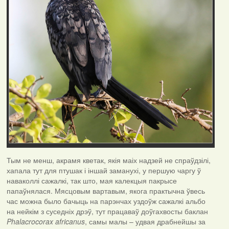
Тым не менш, акрамя кветак, якія маіх надзей не спраўдзілі,
хапала тут для птушак і іншай заманухі, у першую чаргу ў
наваколлі сажалкі, так што, мая калекцыя пакрысе
папаўнялася. Мясцовым вартавым, якога практычна ўвесь
час можна было бачыць на парэнчах уздоўж сажалкі альбо
на нейкім з суседніх дрэў, тут працаваў доўгахвосты баклан
Phalacrocorax
africanus
, самы малы – удвая драбнейшы за