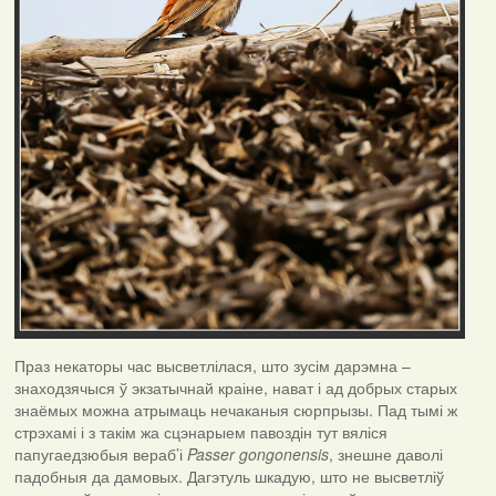
Праз некаторы час высветлілася, што зусім дарэмна –
знаходзячыся ў экзатычнай краіне, нават і ад добрых старых
знаёмых можна атрымаць нечаканыя сюрпрызы. Пад тымі ж
стрэхамі і з такім жа сцэнарыем павоздін тут вяліся
папугаедзюбыя вераб’і
Passer
gongonensis
, знешне даволі
падобныя да дамовых. Дагэтуль шкадую, што не высветліў