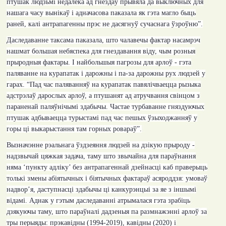
птушак людзьмі недалёка ад гнёздаў прывяла да выключных для
нашага часу вынікаў і адначасова паказала як гэта магло быць
раней, калі антрапагенны прэс не дасягнуў сучаснага ўзроўню”.
Даследаванне таксама паказала, што чалавечы фактар насамрэч
нашмат большая небяспека для гнездавання віду, чым розныя
прыродныя фактары. І найбольшыя пагрозы для арлоў - гэта
паляванне на курапатак і дарожны і па-за дарожны рух людзей у
гарах. “Пад час паляванняў на курапатак павялічваецца рызыка
адстрэлаў дарослых арлоў, а птушанят ад атручвання свінцом з
параненай паляўнічымі здабычы. Частае турбаванне гняздуючых
птушак адбываецца турыстамі пад час пешых ўзыходжанняў у
горы ці выкарыстання там горных ровараў”.
Вызначэнне рэальнага ўздзеяння людзей на дзікую прыроду -
надзвычай цяжкая задача, таму што звычайна для параўнання
няма ‘пункту адліку’ без антрапагеннай дзейнасці каб праверыць
толькі змены абіятычных і біятычных фактараў асяроддзя: умоваў
надвор’я, даступнасці здабычы ці канкурэнцыі за яе з іншымі
відамі. Аднак у гэтым даследаванні атрымалася гэта зрабіць
дзякуючы таму, што параўналі дадзеныя па размнажэнні арлоў за
тры перыяды: прэкавідны (1994-2019), кавідны (2020) і