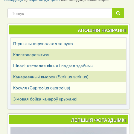
Пошук
Пошук
АПОШНІЯ НАЗІРАННІ
Птушыны пярэпалах з-за вужа
Клептопаразитизм
Шпакі: няспелая вішня і падзел здабычы
Канареечный вьюрок (Serinus serinus)
Косуля (Capreоlus capreоlus)
Зімовая бойка качароў крыжанкі
ЛЕПШЫЯ ФОТАЗДЫМКІ