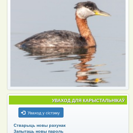
УВАХОД ДЛЯ КАРЫСТАЛЬНІКАЎ
Уваход у сістэму
Стварыць новы рахунак
Запытаць новы пароль