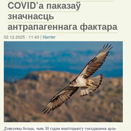
COVID’а паказаў
значнасць
антрапагеннага фактара
02.12.2025 - 11:43
|
Harrier
Дзякуючы больш, чым 30 гадам маніторынгу гнездавання арла-