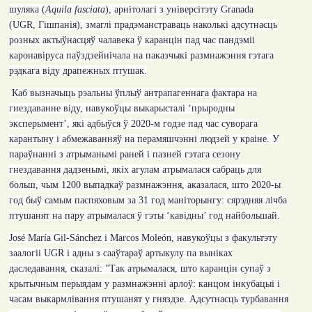
шуляка
(
Aquila fasciata
)
, арнітолагі з універсітэту
Granada
(
UGR
,
Гішпанія), змаглі прадэманстраваць наколькі адсутнасць
розных актыўнасцяў чалавека ў каранцін пад час пандэміі
каронавіруса паўздзейнічала на паказчыкі размнажэння гэтага
рэдкага віду драпежных птушак.
Каб вызначыць рэальны ўплыў антрапагеннага фактара на
гнездаванне віду, навукоўцы выкарысталі ‘прыродны
эксперымент’, які адбыўся ў 2020-м годзе пад час суворага
карантыну і абмежаванняў на перамяшчэнні людзей у краіне. У
параўнанні з атрыманымі раней і пазней гэтага сезону
гнездавання дадзенымі, якіх агулам атрымалася сабраць для
больш, чым 1200 выпадкаў размнажэння, аказалася, што 2020-ы
год быў самым паспяховым за 31 год маніторынгу: сярэдняя лічба
птушанят на пару атрымалася ў гэты ‘кавідны’ год найбольшай.
José María Gil-Sánchez
і
Marcos Moleón,
навукоўцы з факультэту
заалогіі
UGR
і адны з сааўтараў артыкулу па выніках
даследавання, сказалі:
"
Так атрымалася, што каранцін супаў з
крытычным перыядам у размнажэнні арлоў: канцом інкубацыі і
часам выкармлівання птушанят у гняздзе. Адсутнасць турбавання