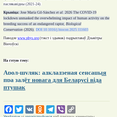
паслякавідны
(2021
-
24).
Крыніца:
J
ose María Gil-Sánchez
et al
.
2026
The COVID-19
lockdown unmasked the overwhelming impact of human activity on the
breeding success of an endangered raptor,
Biological
Conservation
(2026).
DOI:10.1016/j.biocon.2025.111603
Паводле
www.phys.org
(тэкст і здымак) падрыхтаваў Дзьмітры
Вінчэўскі
На гэтую тэму:
Арол-шуляк: адкладзеная сенсацыя
пра залёт новага для Беларусі віда
птушак
Facebook
Twitter
VK
Odnoklassniki
Telegram
Viber
Copy
Link
Увайдзіце
ці
зарэгіструйцеся
каб пакідаць каментары.