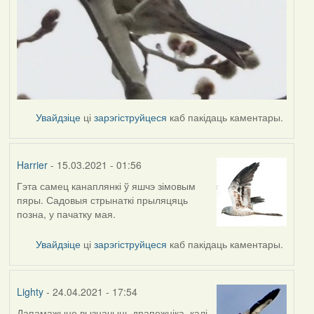
Увайдзіце
ці
зарэгіструйцеся
каб пакідаць каментары.
Harrier
- 15.03.2021 - 01:56
Гэта самец канаплянкі ў яшчэ зімовым
In
пяры. Садовыя стрынаткі прыляцяць
reply
позна, у пачатку мая.
to
by
Увайдзіце
ці
зарэгіструйцеся
каб пакідаць каментары.
Lighty
Lighty
- 24.04.2021 - 17:54
Дапамажыце вызначыць драпежніка, калі