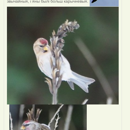
звычайныя, і яны былі больш карычневыя.