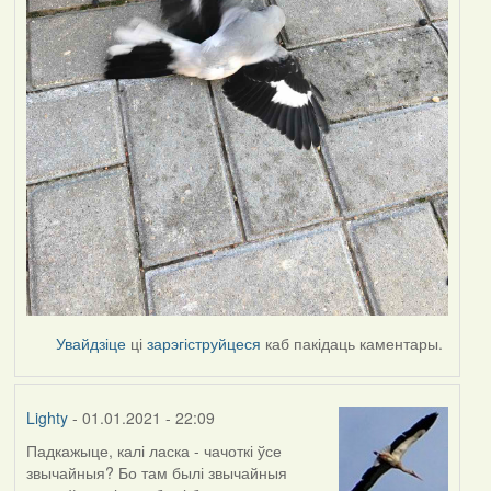
Увайдзіце
ці
зарэгіструйцеся
каб пакідаць каментары.
Lighty
- 01.01.2021 - 22:09
Падкажыце, калі ласка - чачоткі ўсе
звычайныя? Бо там былі звычайныя