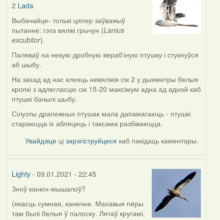
2
Lada
In
reply
Выбачайце- толькі цяпер заўважыў
to
пытанне: гэта вялікі грычун (
Lanius
by
excubitor
).
Lada
Паляваў на некую дробную вераб'іную птушку і стукнуўся
аб шыбу.
На захад ад нас клеяць невялікія см 2 у дыяметры белыя
кропкі з адлегласцю см 15-20 максімум адна ад адной каб
птушкі бачылі шыбу.
Сілуэты драпежных птушак мала дапамагаюць - птушкі
стараюцца іх абляцець і таксама разбіваюцца.
Увайдзіце
ці
зарэгіструйцеся
каб пакідаць каментары.
Lighty
- 09.01.2021 - 22:45
Зноў канюх-мышалоў?
(якасць сумная, канечне. Махавыя пёры
там былі белыя ў палоску. Лятаў кругамі,