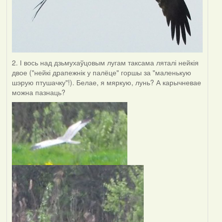
2. І вось над дзьмухаўцовым лугам таксама ляталі нейкія
двое ("нейкі драпежнік у палёце" горшы за "маленькую
шэрую птушачку"!). Белае, я мяркую, лунь? А карычневае
можна пазнаць?