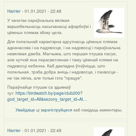
Harrier
- 01.01.2021 - 22:48
У чачотак параўнальна вялікая
In
варыябельнасць насычанасці афарбоўкі і
reply
цёмных плямак збоку цела.
to
by
Для попельнай характэрна адсутнасць цёмных плямак
Lighty
адначасова і на падхвосце, і на надхвосці і параўнальна
невялікая дзюба. Магчыма, што першая птушка пасуе,
але хутчэй яна перасветленая і таму цёмнай плямкі на
падхвосці небачна. Каб дакладна ўпэўніцца, што
попельная, трэба добра зняць і надхвосце, і пахвосце -
не так лёгка, але толькі гэта "працуе".
Параўнайце птушак са здымкаў
тут:
https://birdwatch.by/page/club200?
god_target_id=All&sezony_target_id=Al…
Увайдзіце
ці
зарэгіструйцеся
каб пакідаць каментары.
Harrier
- 01.01.2021 - 22:49