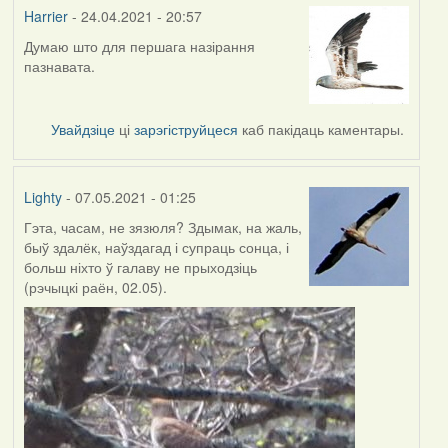
Harrier
- 24.04.2021 - 20:57
Думаю што для першага назірання
In
пазнавата.
reply
to
by
Увайдзіце
ці
зарэгіструйцеся
каб пакідаць каментары.
Lighty
Lighty
- 07.05.2021 - 01:25
Гэта, часам, не зязюля? Здымак, на жаль,
быў здалёк, наўздагад і супраць сонца, і
больш ніхто ў галаву не прыходзіць
(рэчыцкі раён, 02.05).