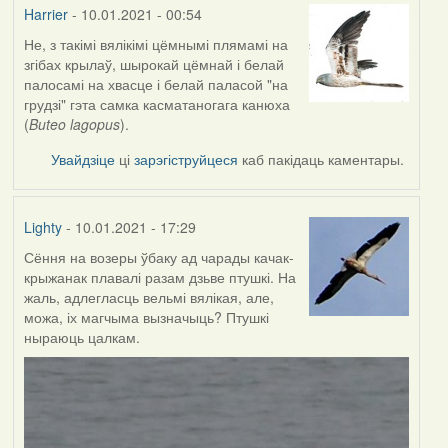
Harrier
- 10.01.2021 - 00:54
Не, з такімі вялікімі цёмнымі плямамі на
In
згібах крылаў, шырокай цёмнай і белай
reply
палосамі на хвасце і белай паласой "на
to
грудзі" гэта самка касматаногага канюха
by
(
Buteo lagopus
).
Lighty
Увайдзіце
ці
зарэгіструйцеся
каб пакідаць каментары.
Lighty
- 10.01.2021 - 17:29
Сёння на возеры ўбаку ад чарады качак-
крыжанак плавалі разам дзьве птушкі. На
жаль, адлегласць вельмі вялікая, але,
можа, іх магчыма вызначыць? Птушкі
ныраюць цалкам.