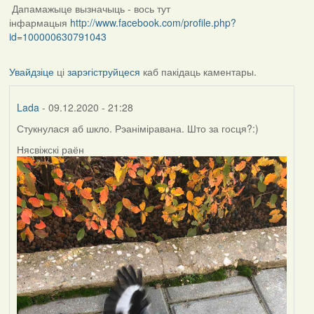
Дапамажыце вызначыць - вось тут
інфармацыя
http://www.facebook.com/profile.php?
id=100000630791043
Увайдзіце
ці
зарэгіструйцеся
каб пакідаць каментары.
Lada
- 09.12.2020 - 21:28
Стукнулася аб шкло. Рэаніміравана. Што за госця?:)
Нясвіжскі раён