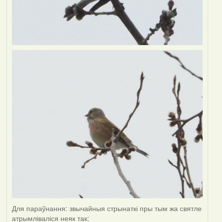
Для параўнання: звычайныя стрынаткі пры тым жа святле
атрымліваліся неяк так: