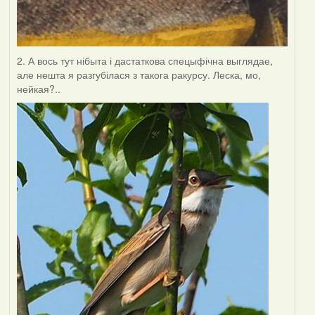
2. А вось тут нібыта і дастаткова спецыфічна выглядае,
але нешта я разгубілася з такога ракурсу. Леска, мо,
нейкая?..