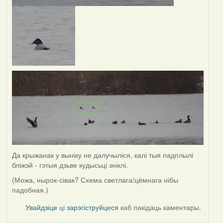
Да крыжанак у выніку не далучыліся, калі тыя падплылі
бліжэй - гэтыя дзьве кудысьці зніклі.
(Можа, нырок-сівак? Схема светлага/цёмнага нібы
падобная.)
Увайдзіце
ці
зарэгіструйцеся
каб пакідаць каментары.