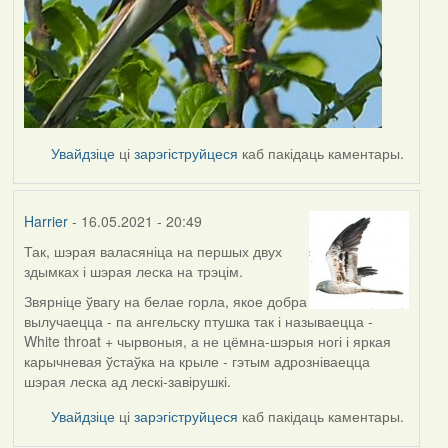
Увайдзіце
ці
зарэгіструйцеся
каб пакідаць каментары.
Harrier
- 16.05.2021 - 20:49
Так, шэрая валасяніца на першых двух
In
здымках і шэрая леска на трэцім.
reply
to
Звярніце ўвагу на белае горла, якое добра
by
вылучаецца - па ангельску птушка так і называецца -
Lighty
White throat + чырвоныя, а не цёмна-шэрыя ногі і яркая
карычневая ўстаўка на крыле - гэтым адрозніваецца
шэрая леска ад лескі-завірушкі.
Увайдзіце
ці
зарэгіструйцеся
каб пакідаць каментары.