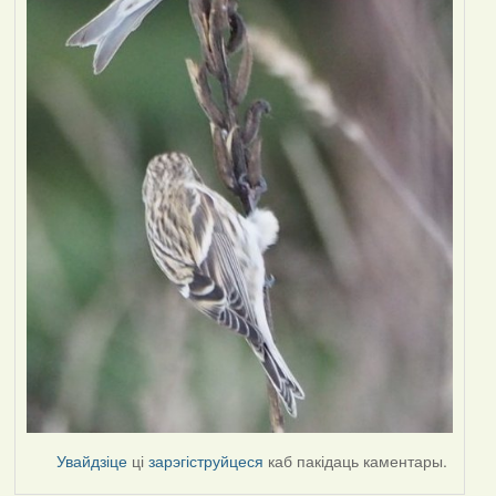
Увайдзіце
ці
зарэгіструйцеся
каб пакідаць каментары.