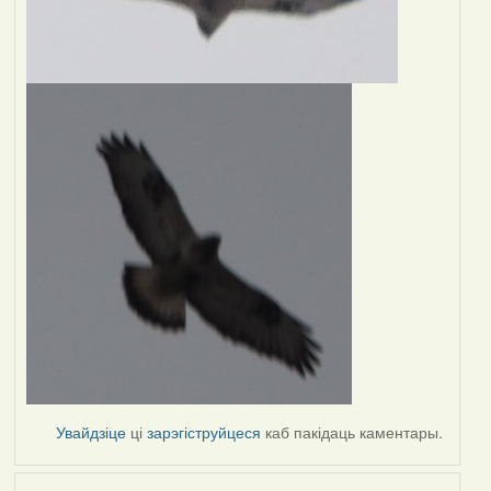
Увайдзіце
ці
зарэгіструйцеся
каб пакідаць каментары.