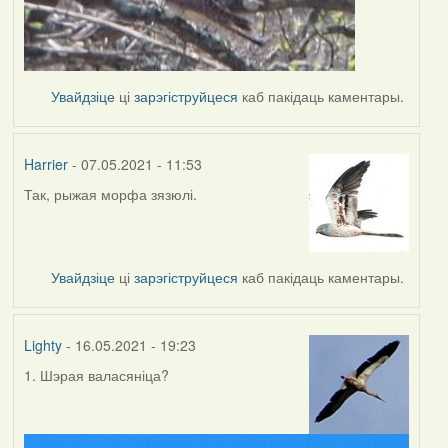
Увайдзіце
ці
зарэгіструйцеся
каб пакідаць каментары.
Harrier
- 07.05.2021 - 11:53
Так, рыжая морфа зязюлі.
In
reply
to
by
Увайдзіце
ці
зарэгіструйцеся
каб пакідаць каментары.
Lighty
Lighty
- 16.05.2021 - 19:23
1. Шэрая валасяніца?