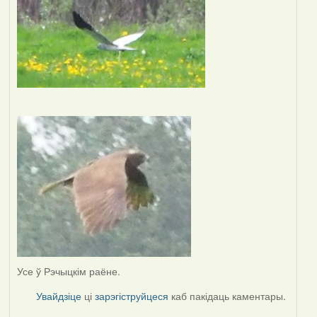
Усе ў Рэчыцкім раёне.
Увайдзіце
ці
зарэгіструйцеся
каб пакідаць каментары.