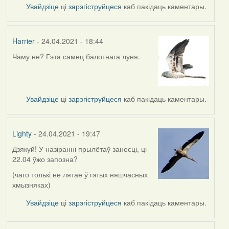
Увайдзіце
ці
зарэгіструйцеся
каб пакідаць каментары.
Harrier
- 24.04.2021 - 18:44
Чаму не? Гэта самец балотнага луня.
Увайдзіце
ці
зарэгіструйцеся
каб пакідаць каментары.
Lighty
- 24.04.2021 - 19:47
Дзякуй! У назіранні прылётаў занесці, ці
In
22.04 ўжо запозна?
reply
to
(чаго толькі не лятае ў гэтых няшчасных
by
хмызняках)
Harrier
Увайдзіце
ці
зарэгіструйцеся
каб пакідаць каментары.