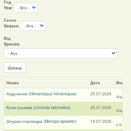
Год
Year
Сезон
Season
Від
Species
Шукаць
Назва
Дата
Месца
Хадулачнік (Himantopus himantopus)
25.07.2026
Ачышчал
Кулік-гразевік (Limicola falcinellus)
25.07.2026
Ачышчал
Шчурка-пчалаедка (Merops apiaster)
15.07.2026
у в. Се