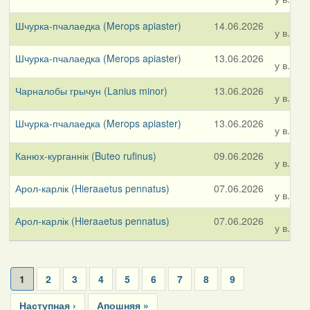
Шчурка-пчалаедка (Merops apiaster)
14.06.2026
у в.Дзі
Шчурка-пчалаедка (Merops apiaster)
13.06.2026
у в.Кар
Чарналобы грычун (Lanius minor)
13.06.2026
у в.Кар
Шчурка-пчалаедка (Merops apiaster)
13.06.2026
у в.Каз
Канюх-курганнік (Buteo rufinus)
09.06.2026
у в.Дуб
Арол-карлік (Hieraаetus pennatus)
07.06.2026
у в.Ліп
Арол-карлік (Hieraаetus pennatus)
07.06.2026
у в.Юша
Pagination
Current
1
Page
2
Page
3
Page
4
Page
5
Page
6
Page
7
Page
8
Page
9
page
Next
Наступная ›
Last
Апошняя »