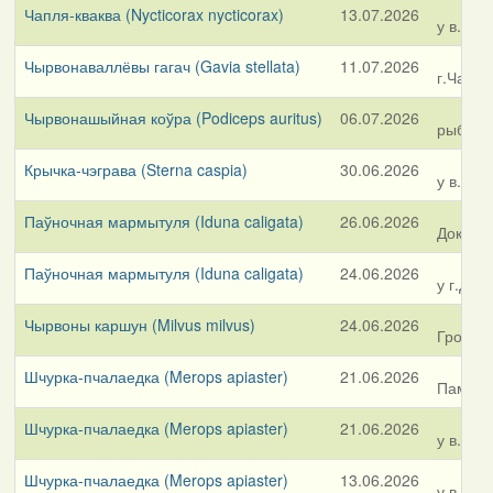
Чапля-кваква (Nycticorax nycticorax)
13.07.2026
у в.Аса
Чырвонаваллёвы гагач (Gavia stellata)
11.07.2026
г.Чашнік
Чырвонашыйная коўра (Podiceps auritus)
06.07.2026
рыбгас 
Крычка-чэграва (Sterna caspia)
30.06.2026
у в.Бра
Паўночная мармытуля (Iduna caligata)
26.06.2026
Докшыцк
Паўночная мармытуля (Iduna caligata)
24.06.2026
у г.Дзя
Чырвоны каршун (Milvus milvus)
24.06.2026
Гродзен
Шчурка-пчалаедка (Merops apiaster)
21.06.2026
Паміж в
Шчурка-пчалаедка (Merops apiaster)
21.06.2026
у в.Пра
Шчурка-пчалаедка (Merops apiaster)
13.06.2026
у в.Сту