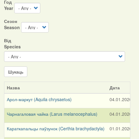
Год
Year
Сезон
Season
Від
Species
Шукаць
Назва
Дата
Арол-маркут (Aquila chrysaetоs)
04.01.2026
Чарнагаловая чайка (Larus melanocephalus)
04.01.2026
Н
Караткапальцы паўзунок (Certhia brachydactyla)
01.01.2026
п