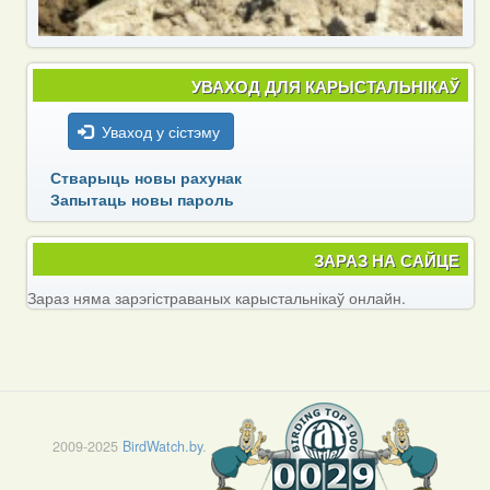
УВАХОД ДЛЯ КАРЫСТАЛЬНІКАЎ
Уваход у сістэму
Стварыць новы рахунак
Запытаць новы пароль
ЗАРАЗ НА САЙЦЕ
Зараз няма зарэгістраваных карыстальнікаў онлайн.
2009-2025
BirdWatch.by
.