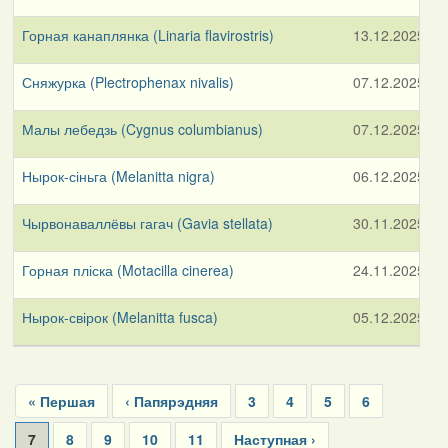
Горная канаплянка (Linaria flavirostris)
13.12.2025
Сняжурка (Plectrophenax nivalis)
07.12.2025
у
Малы лебедзь (Cygnus columbianus)
07.12.2025
у
Нырок-сіньга (Melanitta nigra)
06.12.2025
А
Чырвонаваллёвы гагач (Gavia stellata)
30.11.2025
Горная пліска (Motacilla cinerea)
24.11.2025
Нырок-свірок (Melanitta fusca)
05.12.2025
в
Pagination
First
« Першая
Previous
‹ Папярэдняя
Page
3
Page
4
Page
5
Page
6
page
page
Current
7
Page
8
Page
9
Page
10
Page
11
Next
Наступная ›