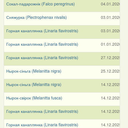
Сокал-падарожнік (Falco peregrinus)
04.01.2026
Сняжурка (Plectrophenax nivalis)
03.01.2026
у
Горная канаплянка (Linaria flavirostris)
03.01.2026
у
Горная канаплянка (Linaria flavirostris)
01.01.2026
у
Горная канаплянка (Linaria flavirostris)
27.12.2025
у
Нырок-сіньга (Melanitta nigra)
25.12.2025
р
Нырок-сіньга (Melanitta nigra)
14.12.2025
З
Нырок-свірок (Melanitta fusca)
14.12.2025
З
Горная канаплянка (Linaria flavirostris)
14.12.2025
П
Горная канаплянка (Linaria flavirostris)
14.12.2025
у