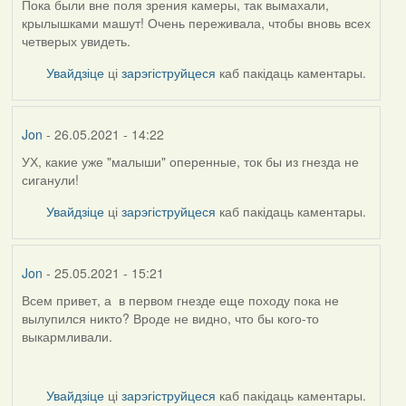
Пока были вне поля зрения камеры, так вымахали,
крылышками машут! Очень переживала, чтобы вновь всех
четверых увидеть.
Увайдзіце
ці
зарэгіструйцеся
каб пакідаць каментары.
Jon
- 26.05.2021 - 14:22
УХ, какие уже "малыши" оперенные, ток бы из гнезда не
сиганули!
Увайдзіце
ці
зарэгіструйцеся
каб пакідаць каментары.
Jon
- 25.05.2021 - 15:21
Всем привет, а в первом гнезде еще походу пока не
вылупился никто? Вроде не видно, что бы кого-то
выкармливали.
Увайдзіце
ці
зарэгіструйцеся
каб пакідаць каментары.