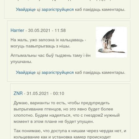
Увайдзіце
ці
зарэгіструйцеся
каб пакідаць каментары.
Harrier
- 30.05.2021 - 11:58
На жаль, ужо запозна іх кальцаваць -
In
могуць павыпрыгваць з нішы.
reply
to
Аптымальны час быў тыдзень таму і ён
by
упушчаны.
ZNR
Увайдзіце
ці
зарэгіструйцеся
каб пакідаць каментары.
ZNR
- 31.05.2021 - 00:10
Думаю, варианты то есть, чтобы предупредить
In
выпрыгивание птенцов, но это явно будет более
reply
хлопотно. Будем надеяться, что с гнездом2 нужный
to
момент в этом плане не будет упущен.
by
Harrier
Так понимаю, что доступа к нишам через чердак нет, и
кольцевание как и установка камер происходит