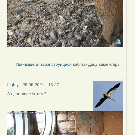
Увайдзіце
ці
зарэгіструйцеся
каб пакідаць каментары.
Lighty
- 29.05.2021 - 13:27
А ці не двое іх там?..