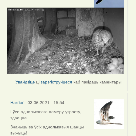
Увайдзіце
ці
зарэгіструйцеся
каб пакідаць каментары.
Harrier
- 03.06.2021 - 15:54
І ўсе аднолькавага памеру-узросту,
In
здаецца.
reply
to
Значыць ва ўсіх аднолькавыя шанцы
by
выжыць!