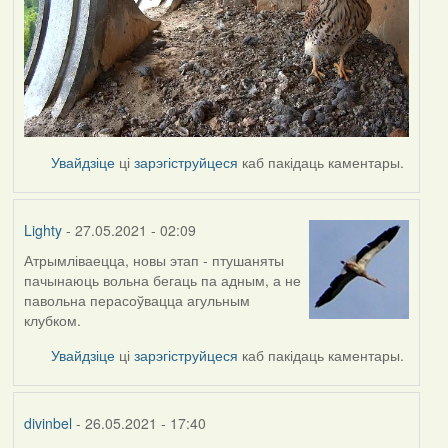
Увайдзіце
ці
зарэгіструйцеся
каб пакідаць каментары.
Lighty
- 27.05.2021 - 02:09
Атрымліваецца, новы этап - птушаняты
пачынаюць вольна бегаць па адным, а не
павольна перасоўвацца агульным
клубком.
Увайдзіце
ці
зарэгіструйцеся
каб пакідаць каментары.
divinbel
- 26.05.2021 - 17:40