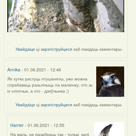
Увайдзіце
ці
зарэгіструйцеся
каб пакідаць каментары.
Annika
- 01.06.2021 - 12:46
Як хутка растуць птушаняты, ужо можна
спрабаваць разьлічыць па малюнку, хто зь
іх хлопчык, а хто - дзяўчынка ;)
Увайдзіце
ці
зарэгіструйцеся
каб пакідаць каментары.
Harrier
- 01.06.2021 - 12:55
На жаль, не разабраць так - толькі калі