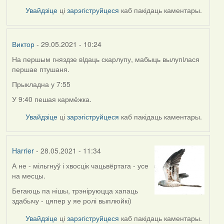
Увайдзіце
ці
зарэгіструйцеся
каб пакідаць каментары.
Виктор
- 29.05.2021 - 10:24
На першым гняздзе вiдаць скарлупу, мабыць вылупiлася
першае птушаня.
Прыкладна у 7:55
У 9:40 пешая кармёжка.
Увайдзіце
ці
зарэгіструйцеся
каб пакідаць каментары.
Harrier
- 28.05.2021 - 11:34
А не - мільгнуў і хвосцік чацьвёртага - усе
на месцы.
Бегаюць па нішы, трэніруюцца хапаць
здабычу - цяпер у яе ролі выплюйкі)
Увайдзіце
ці
зарэгіструйцеся
каб пакідаць каментары.