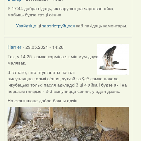
У 17:44 добра вiдаць, як варушыцца чарговае яйка,
мабыць будзе трэцi сёння.
Увайдзіце
ці
зарэгіструйцеся
каб пакідаць каментары.
Harrier
- 29.05.2021 - 14:28
Так, у 14:25 самка карміла як мінімум двух
малявак.
З-за таго, што птушаняты пачалі
вылупляцца толькі сёння, хутчэй за ўсё самка пачала
інкубацыю толькі пасля адкладкі 3 ці 4 яйка і будзе як і на
першым гняздзе - 2-3 вылупяцца сёння, у адзін дзень.
На скрыншоце добра бачны адзін: