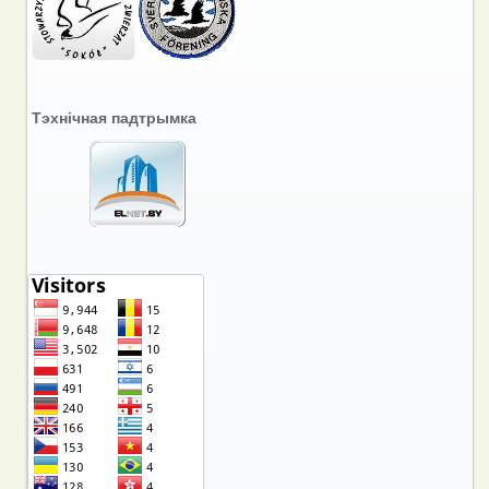
Тэхнічная падтрымка