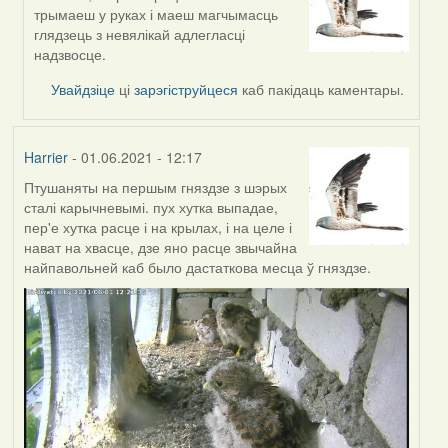
In
трымаеш у руках і маеш магчымасць
reply
глядзець з невялікай адлегласці
to
надзвосце.
by
Annika
Увайдзіце
ці
зарэгіструйцеся
каб пакідаць каментары.
Harrier
- 01.06.2021 - 12:17
Птушаняты на першым гняздзе з шэрых
сталі карычневымі. пух хутка выпадае,
пер'е хутка расце і на крылах, і на целе і
нават на хвасце, дзе яно расце звычайна
найпавольней каб было дастаткова месца ў гняздзе.