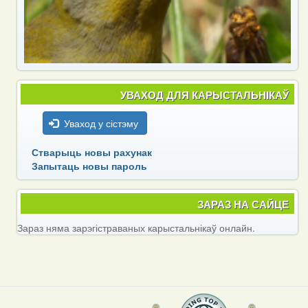
УВАХОД ДЛЯ КАРЫСТАЛЬНІКАЎ
Уваход у сістэму
Стварыць новы рахунак
Запытаць новы пароль
ЗАРАЗ НА САЙЦЕ
Зараз няма зарэгістраваных карыстальнікаў онлайн.