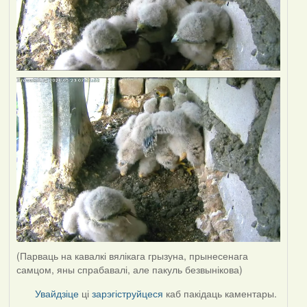
(Парваць на кавалкі вялікага грызуна, прынесенага
самцом, яны спрабавалі, але пакуль безвынікова)
Увайдзіце
ці
зарэгіструйцеся
каб пакідаць каментары.