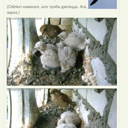
(Сіблінгі наміналі, што трэба дзяліцца. Ага,
зараз.)