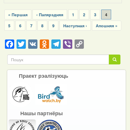
Pagination
First
« Першая
Previous
‹ Папярэдняя
Page
1
Page
2
Page
3
Current
4
page
page
page
Page
5
Page
6
Page
7
Page
8
Page
9
Next
Наступная ›
Last
Апошняя »
page
page
Facebook
Twitter
VK
Odnoklassniki
Telegram
Viber
Copy
Link
Пошук
Пошук
Праект рэалізуюць
Нашы партнёры