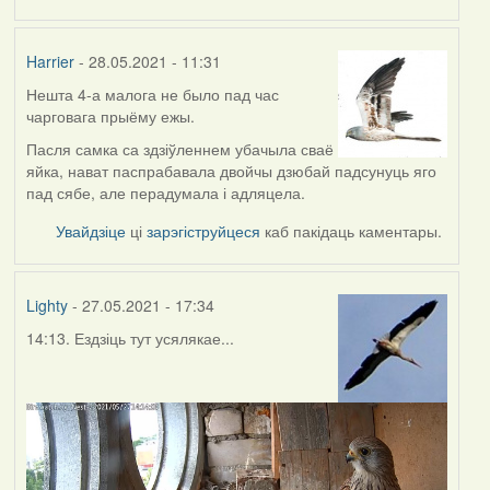
Harrier
- 28.05.2021 - 11:31
Нешта 4-а малога не было пад час
чарговага прыёму ежы.
Пасля самка са здзіўленнем убачыла сваё
яйка, нават паспрабавала двойчы дзюбай падсунуць яго
пад сябе, але перадумала і адляцела.
Увайдзіце
ці
зарэгіструйцеся
каб пакідаць каментары.
Lighty
- 27.05.2021 - 17:34
14:13. Ездзіць тут усялякае...