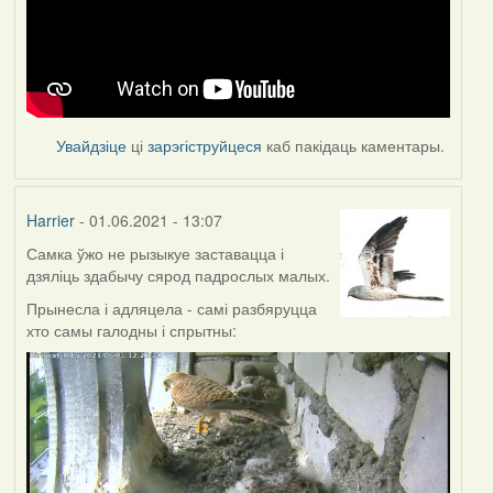
Увайдзіце
ці
зарэгіструйцеся
каб пакідаць каментары.
Harrier
- 01.06.2021 - 13:07
Самка ўжо не рызыкуе заставацца і
дзяліць здабычу сярод падрослых малых.
Прынесла і адляцела - самі разбяруцца
хто самы галодны і спрытны: