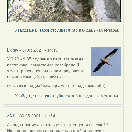
Увайдзіце
ці
зарэгіструйцеся
каб пакідаць каментары.
Lighty
- 31.05.2021 - 14:19
У 9:20 - 9:35 птушаня з першага гнязда
паспяхова і самастойна разабрала (і
з'ела) грызуна сярэдніх памераў, якога
прынес самец. Усё, навучыліся.
(крывавыя падрабязнасці акурат перад камерай:))
Увайдзіце
ці
зарэгіструйцеся
каб пакідаць каментары.
ZNR
- 30.05.2021 - 11:54
А когда планируете кольцевать птенцов из гнезда1?
Наверное, они уже подросли для этой процедуры)