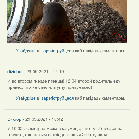
Увайдзіце
ці
зарэгіструйцеся
каб пакідаць каментары.
divinbel
- 29.05.2021 - 12:19
И во втором гнезде птенцы! 12 04 второй родитель еду
принёс, что не съели, в углу припрятано)
Увайдзіце
ці
зарэгіструйцеся
каб пакідаць каментары.
Виктор
- 29.05.2021 - 10:42
У 10:35 : самец не можа зразумець, што тут з'явiлася на
гняздзе, але потым садзiцца грэць яйкi i птушаня.