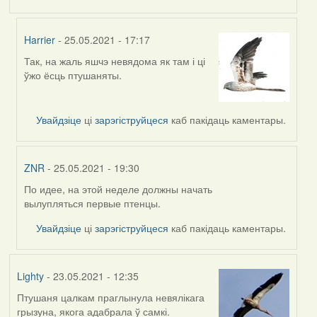
Harrier
- 25.05.2021 - 17:17
Так, на жаль яшчэ невядома як там і ці
In
ўжо ёсць птушаняты.
reply
to
by
Увайдзіце
ці
зарэгіструйцеся
каб пакідаць каментары.
Jon
ZNR
- 25.05.2021 - 19:30
По идее, на этой неделе должны начать
In
вылупляться первые птенцы.
reply
to
Увайдзіце
ці
зарэгіструйцеся
каб пакідаць каментары.
by
Jon
Lighty
- 23.05.2021 - 12:35
Птушаня цалкам праглынула невялікага
грызуна, якога адабрала ў самкі.