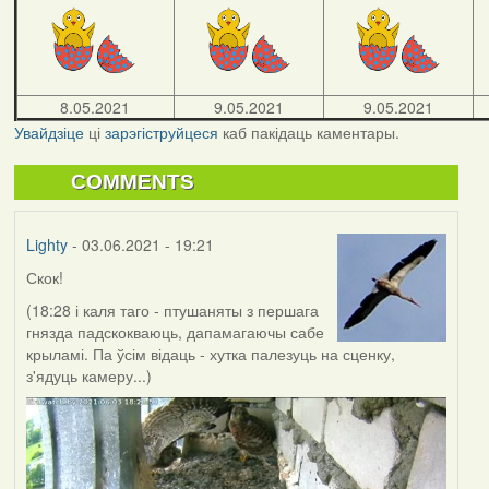
8.05.2021
9.05.2021
9.05.2021
Увайдзіце
ці
зарэгіструйцеся
каб пакідаць каментары.
COMMENTS
Lighty
- 03.06.2021 - 19:21
Скок!
(18:28 і каля таго - птушаняты з першага
гнязда падскокваюць, дапамагаючы сабе
крыламі. Па ўсім відаць - хутка палезуць на сценку,
з'ядуць камеру...)