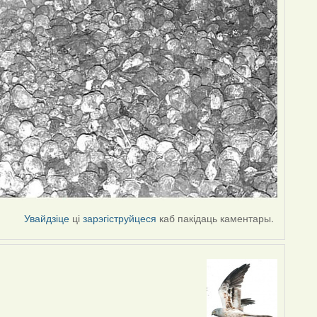
Увайдзіце
ці
зарэгіструйцеся
каб пакідаць каментары.