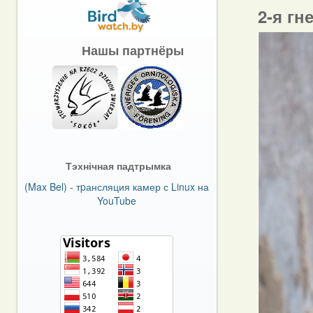
2-я гн
Нашы партнёры
Тэхнічная падтрымка
(Max Bel) - тpансляция камер с Linux на
YouTube