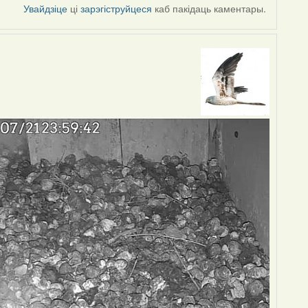
Увайдзіце
ці
зарэгіструйцеся
каб пакідаць каментары.