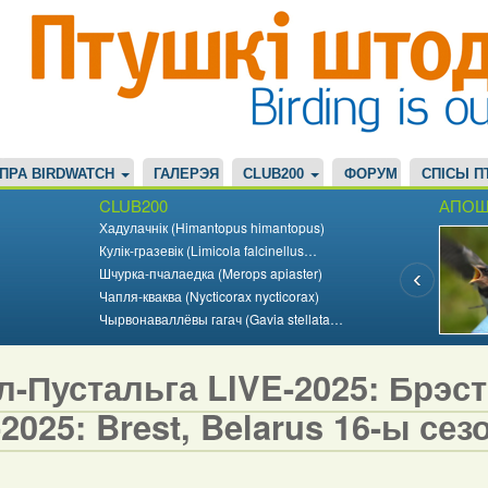
ПРА BIRDWATCH
ГАЛЕРЭЯ
CLUB200
ФОРУМ
СПІСЫ П
CLUB200
АПОШ
Хадулачнік (Himantopus himantopus)
Кулік-гразевік (Limicola falcinellus…
Шчурка-пчалаедка (Merops apiaster)
Чапля-кваква (Nycticorax nycticorax)
Чырвонаваллёвы гагач (Gavia stellata…
-Пустальга LIVE-2025: Брэст,
2025: Brest, Belarus 16-ы сезо