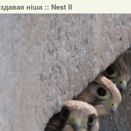
ездавая ніша :: Nest II