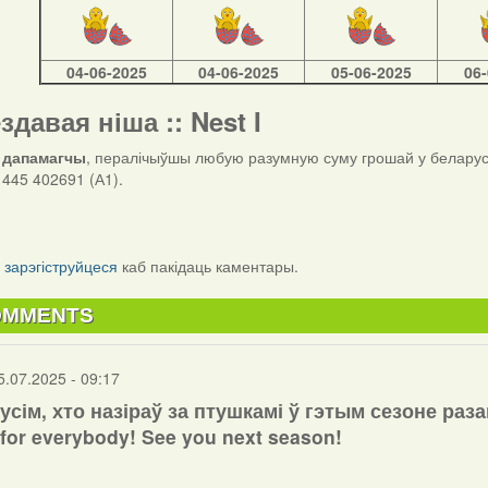
04-06-2025
04-06-2025
05-06-2025
06
ездавая ніша :: Nest I
 дапамагчы
, пералічыўшы любую разумную суму грошай у беларуск
445 402691 (А1).
і
зарэгіструйцеся
каб пакідаць каментары.
OMMENTS
5.07.2025 - 09:17
усім, хто назіраў за птушкамі ў гэтым сезоне раза
for everybody! See you next season!