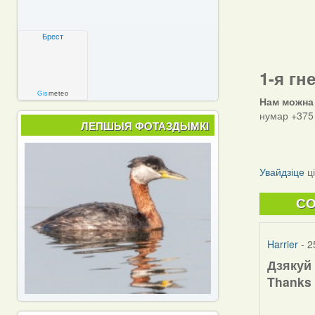
Брест
1-я гн
Gis
meteo
Нам можна
нумар +375 
ЛЕПШЫЯ ФОТАЗДЫМКІ
Увайдзіце
ц
C
Harrier
- 2
Дзякуй 
Thanks 