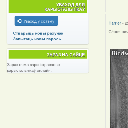
УВАХОД ДЛЯ
КАРЫСТАЛЬНІКАЎ
Уваход у сістэму
Harrier
- 2
Сёння на
Стварыць новы рахунак
Запытаць новы пароль
ЗАРАЗ НА САЙЦЕ
Зараз няма зарэгістраваных
карыстальнікаў онлайн.