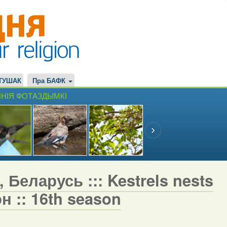
ТУШАК
Пра БАФК
НІЯ ФОТАЗДЫМКІ
 Беларусь ::: Kestrels nests
н :: 16th season