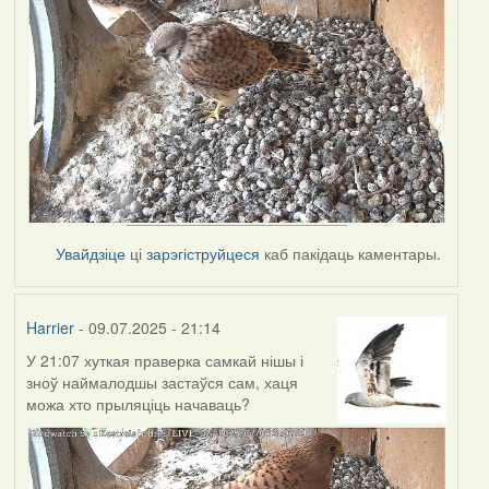
Увайдзіце
ці
зарэгіструйцеся
каб пакідаць каментары.
Harrier
- 09.07.2025 - 21:14
У 21:07 хуткая праверка самкай нішы і
зноў наймалодшы застаўся сам, хаця
можа хто прыляціць начаваць?