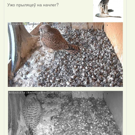
Ужо прыляцеў на начлег?