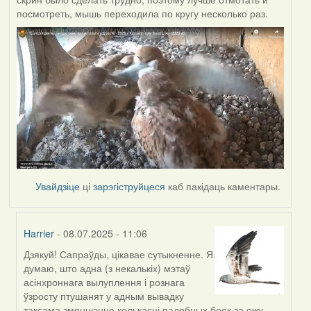
посмотреть, мышь переходила по кругу несколько раз.
Увайдзіце
ці
зарэгіструйцеся
каб пакідаць каментары.
Harrier
- 08.07.2025 - 11:06
Дзякуй! Сапраўды, цікавае сутыкненне. Я
In
думаю, што адна (з некалькіх) мэтаў
reply
асінхроннага вылуплення і рознага
to
ўзросту птушанят у адным вывадку
by
таксама змяншэнне колькасці падобных боек за ежу,