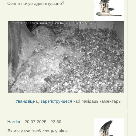
Сёння начуе адно птушанё?
Увайдзіце
ці
зарэгіструйцеся
каб пакідаць каментары.
Harrier
- 20.07.2025 - 22:50
Як мін двое ізноў спяць у нішы: