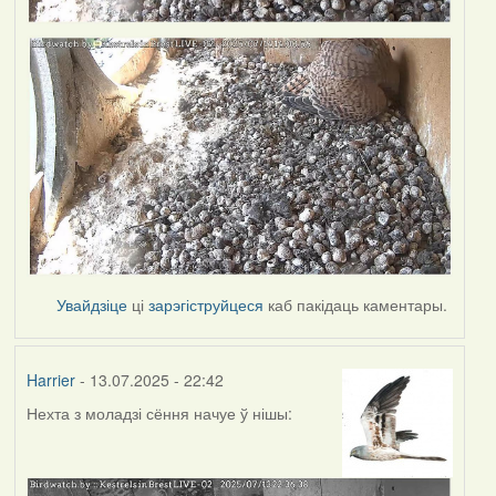
Увайдзіце
ці
зарэгіструйцеся
каб пакідаць каментары.
Harrier
- 13.07.2025 - 22:42
Нехта з моладзі сёння начуе ў нішы: