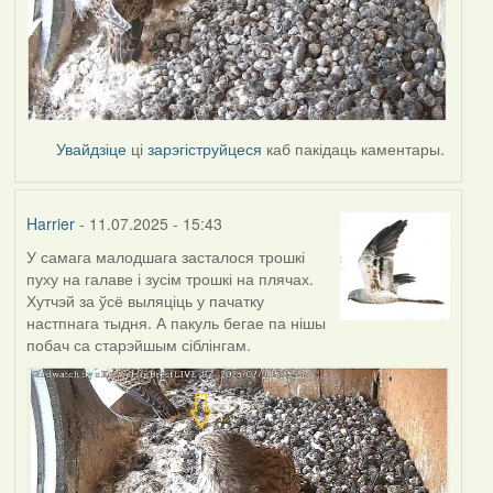
Увайдзіце
ці
зарэгіструйцеся
каб пакідаць каментары.
Harrier
- 11.07.2025 - 15:43
У самага малодшага засталося трошкі
пуху на галаве і зусім трошкі на плячах.
Хутчэй за ўсё выляціць у пачатку
настпнага тыдня. А пакуль бегае па нішы
побач са старэйшым сіблінгам.