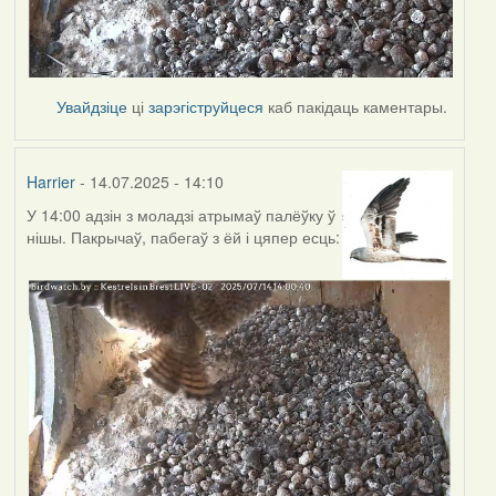
Увайдзіце
ці
зарэгіструйцеся
каб пакідаць каментары.
Harrier
- 14.07.2025 - 14:10
У 14:00 адзін з моладзі атрымаў палёўку ў
нішы. Пакрычаў, пабегаў з ёй і цяпер есць: