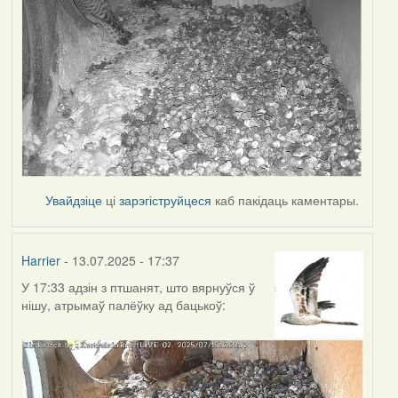
Увайдзіце
ці
зарэгіструйцеся
каб пакідаць каментары.
Harrier
- 13.07.2025 - 17:37
У 17:33 адзін з птшанят, што вярнуўся ў
нішу, атрымаў палёўку ад бацькоў: