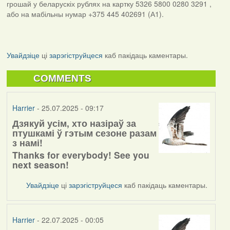
грошай у беларускіх рублях на картку 5326 5800 0280 3291 ,
або на мабільны нумар +375 445 402691 (А1).
Увайдзіце
ці
зарэгіструйцеся
каб пакідаць каментары.
COMMENTS
Harrier
- 25.07.2025 - 09:17
Дзякуй усім, хто назіраў за
птушкамі ў гэтым сезоне разам
з намі!
Thanks for everybody! See you
next season!
Увайдзіце
ці
зарэгіструйцеся
каб пакідаць каментары.
Harrier
- 22.07.2025 - 00:05