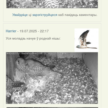
Увайдзіце
ці
зарэгіструйцеся
каб пакідаць каментары.
Harrier
- 19.07.2025 - 22:17
Уся моладзь начуе ў роднай нішы: