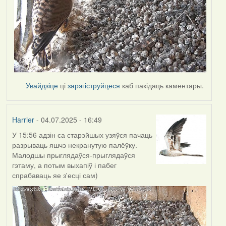
Увайдзіце
ці
зарэгіструйцеся
каб пакідаць каментары.
Harrier
- 04.07.2025 - 16:49
У 15:56 адзін са старэйшых узяўся пачаць
разрываць яшчэ некранутую палёўку.
Малодшы прыглядаўся-прыглядаўся
гэтаму, а потым выхапіў і пабег
спрабаваць яе з'есці сам)