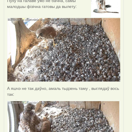
Пуху на галаве ўжо не бачна, самы
малодшы фізічна гатовы да вылету:
А яшчэ не так даўно, амаль тыдзень таму , выглядаў вось
так: