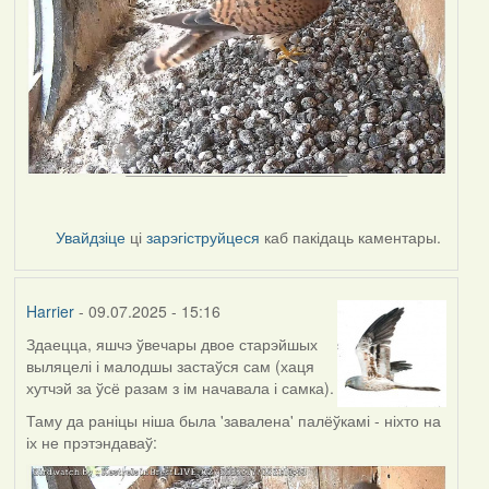
Увайдзіце
ці
зарэгіструйцеся
каб пакідаць каментары.
Harrier
- 09.07.2025 - 15:16
Здаецца, яшчэ ўвечары двое старэйшых
выляцелі і малодшы застаўся сам (хаця
хутчэй за ўсё разам з ім начавала і самка).
Таму да раніцы ніша была 'завалена' палёўкамі - ніхто на
іх не прэтэндаваў: