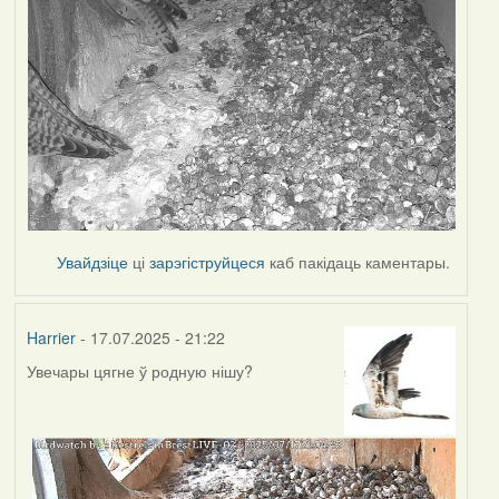
Увайдзіце
ці
зарэгіструйцеся
каб пакідаць каментары.
Harrier
- 17.07.2025 - 21:22
Увечары цягне ў родную нішу?