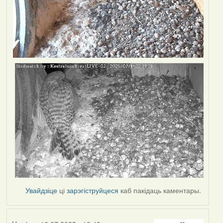
Увайдзіце
ці
зарэгіструйцеся
каб пакідаць каментары.