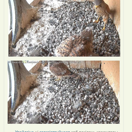
Увайдзіце
ці
зарэгіструйцеся
каб пакідаць каментары.