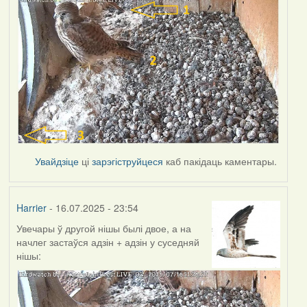
Увайдзіце
ці
зарэгіструйцеся
каб пакідаць каментары.
Harrier
- 16.07.2025 - 23:54
Увечары ў другой нішы былі двое, а на
начлег застаўся адзін + адзін у суседняй
нішы: