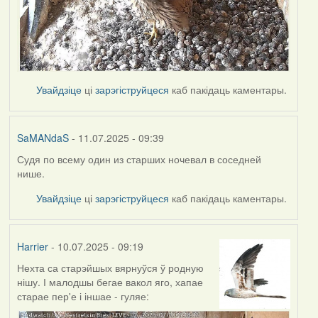
Увайдзіце
ці
зарэгіструйцеся
каб пакідаць каментары.
SaMANdaS
- 11.07.2025 - 09:39
Судя по всему один из старших ночевал в соседней
нише.
Увайдзіце
ці
зарэгіструйцеся
каб пакідаць каментары.
Harrier
- 10.07.2025 - 09:19
Нехта са старэйшых вярнуўся ў родную
нішу. І малодшы бегае вакол яго, хапае
старае пер'е і іншае - гуляе: