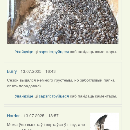
Увайдзіце
ці
зарэгіструйцеся
каб пакідаць каментары.
Burry
- 13.07.2025 - 16:43
Сезон выдался немного грустным, но заботливый папка
опять порадовал)
Увайдзіце
ці
зарэгіструйцеся
каб пакідаць каментары.
Harrier
- 13.07.2025 - 13:57
Можа ўжо вылятаў і вяртаўся ў нішу, але
зараз у 13:45 дакладна выляцеў з крыкамі