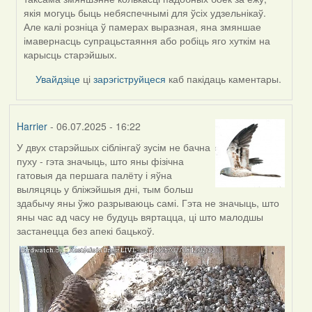
SaMANdaS
якія могуць быць небяспечнымі для ўсіх удзельнікаў.
Але калі розніца ў памерах выразная, яна змяншае
імавернасць супрацьстаяння або робіць яго хуткім на
карысць старэйшых.
Увайдзіце
ці
зарэгіструйцеся
каб пакідаць каментары.
Harrier
- 06.07.2025 - 16:22
У двух старэйшых сіблінгаў зусім не бачна
пуху - гэта значыць, што яны фізічна
гатовыя да першага палёту і яўна
выляцяць у бліжэйшыя дні, тым больш
здабычу яны ўжо разрываюць самі. Гэта не значыць, што
яны час ад часу не будуць вяртацца, ці што малодшы
застанецца без апекі бацькоў.