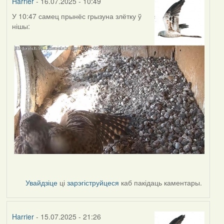
Harrier
- 16.07.2025 - 10:49
У 10:47 самец прынёс грызуна злётку ў
нішы:
Увайдзіце
ці
зарэгіструйцеся
каб пакідаць каментары.
Harrier
- 15.07.2025 - 21:26