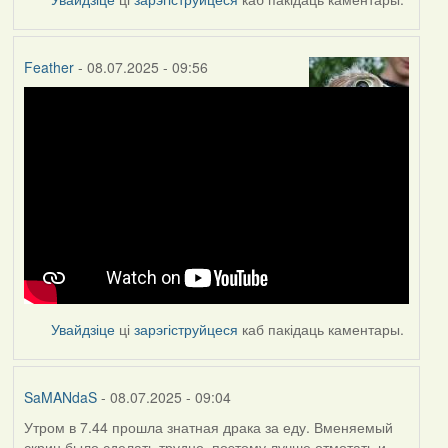
Feather
- 08.07.2025 - 09:56
Увайдзіце
ці
зарэгіструйцеся
каб пакідаць каментары.
SaMANdaS
- 08.07.2025 - 09:04
Утром в 7.44 прошла знатная драка за еду. Вменяемый
скрин было сделать трудно, поэтому лучше отмотать и