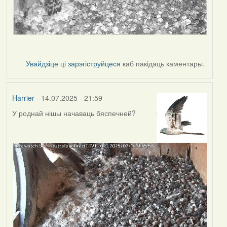
Увайдзіце
ці
зарэгіструйцеся
каб пакідаць каментары.
Harrier
- 14.07.2025 - 21:59
У роднай нішы начаваць бяспечней?