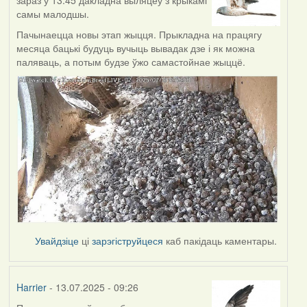
самы малодшы.
Пачынаецца новы этап жыцця. Прыкладна на працягу
месяца бацькі будуць вучыць вывадак дзе і як можна
паляваць, а потым будзе ўжо самастойнае жыццё.
Увайдзіце
ці
зарэгіструйцеся
каб пакідаць каментары.
Harrier
- 13.07.2025 - 09:26