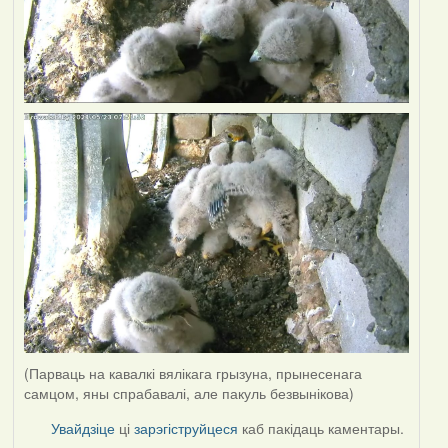
(Парваць на кавалкі вялікага грызуна, прынесенага
самцом, яны спрабавалі, але пакуль безвынікова)
Увайдзіце
ці
зарэгіструйцеся
каб пакідаць каментары.