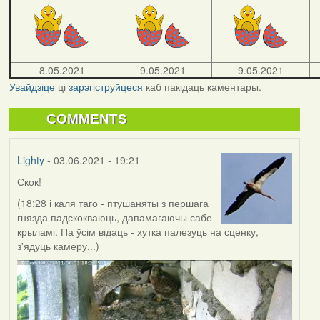
8.05.2021
9.05.2021
9.05.2021
Увайдзіце
ці
зарэгіструйцеся
каб пакідаць каментары.
COMMENTS
Lighty
- 03.06.2021 - 19:21
Скок!
(18:28 і каля таго - птушаняты з першага
гнязда падскокваюць, дапамагаючы сабе
крыламі. Па ўсім відаць - хутка палезуць на сценку,
з'ядуць камеру...)