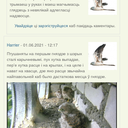
In
трымаеш у руках і маеш магчымасць
reply
глядзець з невялікай адлегласці
to
надзвосце.
by
Annika
Увайдзіце
ці
зарэгіструйцеся
каб пакідаць каментары.
Harrier
- 01.06.2021 - 12:17
Птушаняты на першым гняздзе з шэрых
сталі карычневымі. пух хутка выпадае,
пер'е хутка расце і на крылах, і на целе і
нават на хвасце, дзе яно расце звычайна
найпавольней каб было дастаткова месца ў гняздзе.