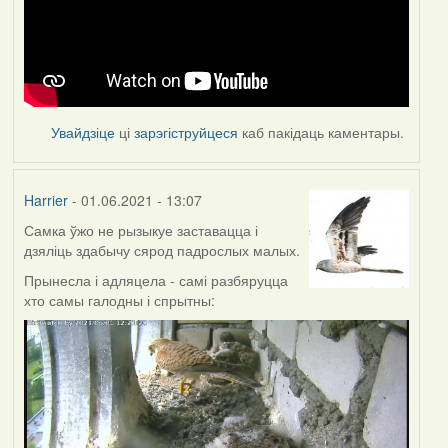
Увайдзіце
ці
зарэгіструйцеся
каб пакідаць каментары.
Harrier
- 01.06.2021 - 13:07
Самка ўжо не рызыкуе заставацца і
дзяліць здабычу сярод падрослых малых.
Прынесла і адляцела - самі разбяруцца
хто самы галодны і спрытны: