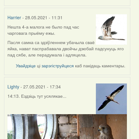
Harrier
- 28.05.2021 - 11:31
Нешта 4-а малога не было пад час
чарговага прыёму ежы.
Пасля самка са здзіўленнем убачыла сваё
яйка, нават паспрабавала двойчы дзюбай падсунуць яго
пад сябе, але перадумала і адляцела.
Увайдзіце
ці
зарэгіструйцеся
каб пакідаць каментары.
Lighty
- 27.05.2021 - 17:34
14:13. Ездзіць тут усялякае...