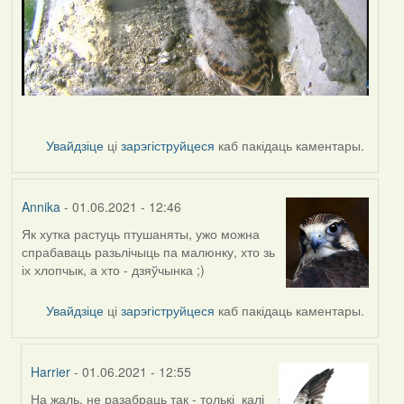
Увайдзіце
ці
зарэгіструйцеся
каб пакідаць каментары.
Annika
- 01.06.2021 - 12:46
Як хутка растуць птушаняты, ужо можна
спрабаваць разьлічыць па малюнку, хто зь
іх хлопчык, а хто - дзяўчынка ;)
Увайдзіце
ці
зарэгіструйцеся
каб пакідаць каментары.
Harrier
- 01.06.2021 - 12:55
На жаль, не разабраць так - толькі калі