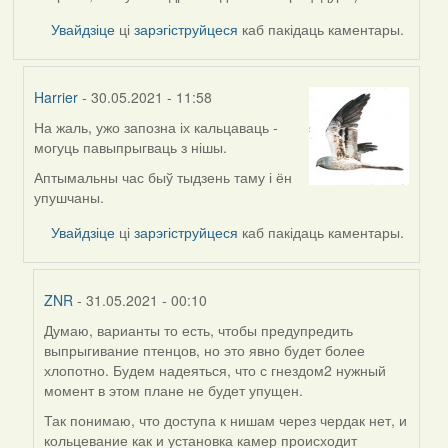
Увайдзіце
ці
зарэгіструйцеся
каб пакідаць каментары.
Harrier
- 30.05.2021 - 11:58
На жаль, ужо запозна іх кальцаваць -
In
могуць павыпрыгваць з нішы.
reply
to
Аптымальны час быў тыдзень таму і ён
by
упушчаны.
ZNR
Увайдзіце
ці
зарэгіструйцеся
каб пакідаць каментары.
ZNR
- 31.05.2021 - 00:10
Думаю, варианты то есть, чтобы предупредить
In
выпрыгивание птенцов, но это явно будет более
reply
хлопотно. Будем надеяться, что с гнездом2 нужный
to
момент в этом плане не будет упущен.
by
Harrier
Так понимаю, что доступа к нишам через чердак нет, и
кольцевание как и установка камер происходит