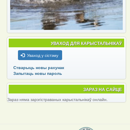
УВАХОД ДЛЯ КАРЫСТАЛЬНІКАЎ
Уваход у сістэму
Стварыць новы рахунак
Запытаць новы пароль
ЗАРАЗ НА САЙЦЕ
Зараз няма зарэгістраваных карыстальнікаў онлайн.