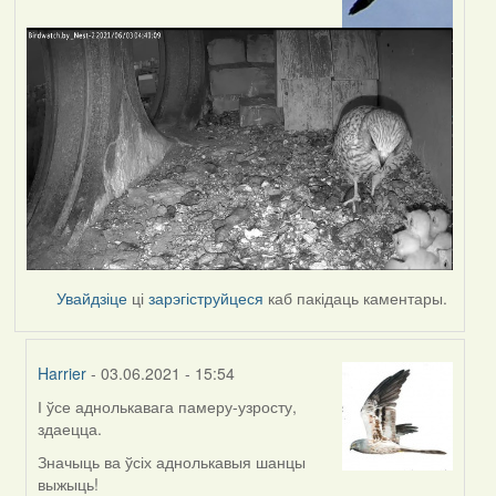
Увайдзіце
ці
зарэгіструйцеся
каб пакідаць каментары.
Harrier
- 03.06.2021 - 15:54
І ўсе аднолькавага памеру-узросту,
In
здаецца.
reply
to
Значыць ва ўсіх аднолькавыя шанцы
by
выжыць!