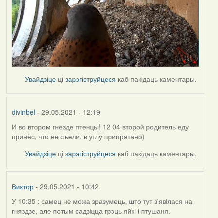
Увайдзіце
ці
зарэгіструйцеся
каб пакідаць каментары.
divinbel
- 29.05.2021 - 12:19
И во втором гнезде птенцы! 12 04 второй родитель еду
принёс, что не съели, в углу припрятано)
Увайдзіце
ці
зарэгіструйцеся
каб пакідаць каментары.
Виктор
- 29.05.2021 - 10:42
У 10:35 : самец не можа зразумець, што тут з'явiлася на
гняздзе, але потым садзiцца грэць яйкi i птушаня.