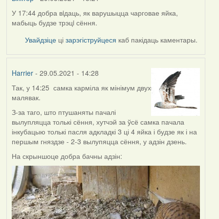
У 17:44 добра вiдаць, як варушыцца чарговае яйка,
мабыць будзе трэцi сёння.
Увайдзіце
ці
зарэгіструйцеся
каб пакідаць каментары.
Harrier
- 29.05.2021 - 14:28
Так, у 14:25 самка карміла як мінімум двух
малявак.
З-за таго, што птушаняты пачалі
вылупляцца толькі сёння, хутчэй за ўсё самка пачала
інкубацыю толькі пасля адкладкі 3 ці 4 яйка і будзе як і на
першым гняздзе - 2-3 вылупяцца сёння, у адзін дзень.
На скрыншоце добра бачны адзін: