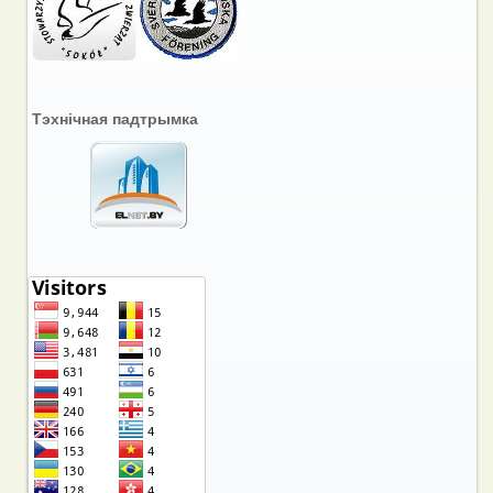
Тэхнічная падтрымка