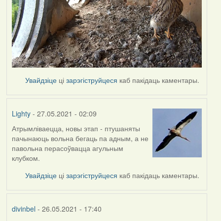
Увайдзіце
ці
зарэгіструйцеся
каб пакідаць каментары.
Lighty
- 27.05.2021 - 02:09
Атрымліваецца, новы этап - птушаняты
пачынаюць вольна бегаць па адным, а не
павольна перасоўвацца агульным
клубком.
Увайдзіце
ці
зарэгіструйцеся
каб пакідаць каментары.
divinbel
- 26.05.2021 - 17:40