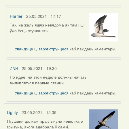
Harrier
- 25.05.2021 - 17:17
Так, на жаль яшчэ невядома як там і ці
In
ўжо ёсць птушаняты.
reply
to
by
Увайдзіце
ці
зарэгіструйцеся
каб пакідаць каментары.
Jon
ZNR
- 25.05.2021 - 19:30
По идее, на этой неделе должны начать
In
вылупляться первые птенцы.
reply
to
Увайдзіце
ці
зарэгіструйцеся
каб пакідаць каментары.
by
Jon
Lighty
- 23.05.2021 - 12:35
Птушаня цалкам праглынула невялікага
грызуна, якога адабрала ў самкі.