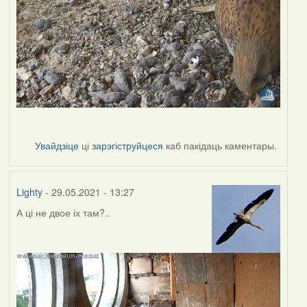
Увайдзіце
ці
зарэгіструйцеся
каб пакідаць каментары.
Lighty
- 29.05.2021 - 13:27
А ці не двое іх там?..