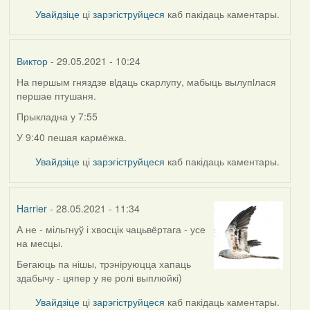
Увайдзіце
ці
зарэгіструйцеся
каб пакідаць каментары.
Виктор
- 29.05.2021 - 10:24
На першым гняздзе вiдаць скарлупу, мабыць вылупiлася
першае птушаня.
Прыкладна у 7:55
У 9:40 пешая кармёжка.
Увайдзіце
ці
зарэгіструйцеся
каб пакідаць каментары.
Harrier
- 28.05.2021 - 11:34
А не - мільгнуў і хвосцік чацьвёртага - усе
на месцы.
Бегаюць па нішы, трэніруюцца хапаць
здабычу - цяпер у яе ролі выплюйкі)
Увайдзіце
ці
зарэгіструйцеся
каб пакідаць каментары.