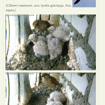
(Сіблінгі наміналі, што трэба дзяліцца. Ага,
зараз.)