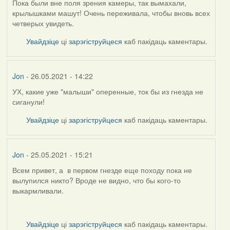
Пока были вне поля зрения камеры, так вымахали,
крылышками машут! Очень переживала, чтобы вновь всех
четверых увидеть.
Увайдзіце
ці
зарэгіструйцеся
каб пакідаць каментары.
Jon
- 26.05.2021 - 14:22
УХ, какие уже "малыши" оперенные, ток бы из гнезда не
сиганули!
Увайдзіце
ці
зарэгіструйцеся
каб пакідаць каментары.
Jon
- 25.05.2021 - 15:21
Всем привет, а в первом гнезде еще походу пока не
вылупился никто? Вроде не видно, что бы кого-то
выкармливали.
Увайдзіце
ці
зарэгіструйцеся
каб пакідаць каментары.