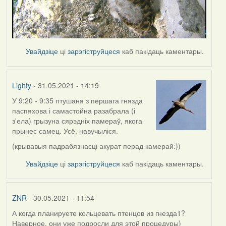
Увайдзіце
ці
зарэгіструйцеся
каб пакідаць каментары.
Lighty
- 31.05.2021 - 14:19
У 9:20 - 9:35 птушаня з першага гнязда
паспяхова і самастойна разабрала (і
з'ела) грызуна сярэдніх памераў, якога
прынес самец. Усё, навучыліся.
(крывавыя падрабязнасці акурат перад камерай:))
Увайдзіце
ці
зарэгіструйцеся
каб пакідаць каментары.
ZNR
- 30.05.2021 - 11:54
А когда планируете кольцевать птенцов из гнезда1?
Наверное, они уже подросли для этой процедуры)