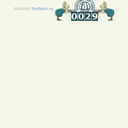
2009-2025
BirdWatch.by
.