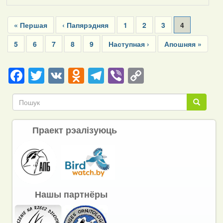
Pagination
First
« Першая
Previous
‹ Папярэдняя
Page
1
Page
2
Page
3
Current
4
page
page
page
Page
5
Page
6
Page
7
Page
8
Page
9
Next
Наступная ›
Last
Апошняя »
page
page
Facebook
Twitter
VK
Odnoklassniki
Telegram
Viber
Copy
Link
Пошук
Пошук
Праект рэалізуюць
Нашы партнёры