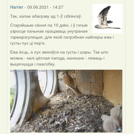
Harrier
- 09.06.2021 - 14:27
Так, хапае абагрэву ад 1-2 сіблінгаў.
In
reply
Старэйшым сёння па 10 дзён, і ў гэтым
to
узросце пачынае працаваць унутраная
by
тэрмарэгуляцыя, для якой патрэбная найперш ежа і
Annika
густы пух ці пер'е.
Ежа ёсць, а пух змяніўся на густы і шэры. Так што
можна - калі цёплая пагода, канешне - ляжаць і
выцягнуцца і паасобку.