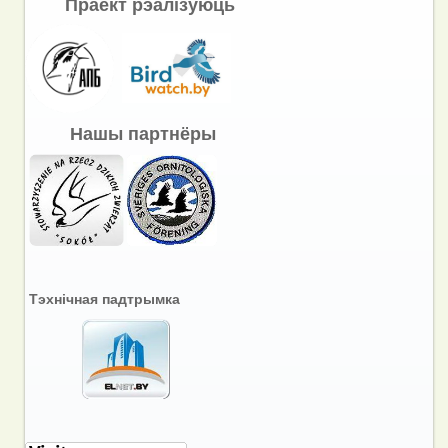
Праект рэалізуюць
Нашы партнёры
Тэхнічная падтрымка