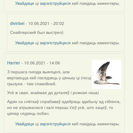
Увайдзіце
ці
зарэгіструйцеся
каб пакідаць каментары.
divinbel
- 10.06.2021 - 20:02
Снайперский был выстрел)
In
reply
Увайдзіце
ці
зарэгіструйцеся
каб пакідаць каментары.
to
by
Lighty
Harrier
- 10.06.2021 - 14:06
З першага гнязда выялцелі, але
вяртаюцца каб пасядзець у цяньку ці з'есці
грызуна - там спакойней.
Усё ж свая, знаёмая да дэталяў і рожная ніша)
Адзін са слёткаў спрабаваў адабраць здабычу ад сіблінга,
но не атрымалася і калі першы з'еў усё, што хацеў, то
цяпер сядзяць побач.
Увайдзіце
ці
зарэгіструйцеся
каб пакідаць каментары.