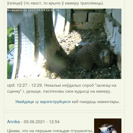
ўзляцеў (то хвост, то крыло ў камеру трапляюць).
upd: 12:27 - 12:29. Некалькі няўдалых спроб "залезці на
сценку" і, урэшце, паспяховы скок кудысці на камеру.
Увайдзіце
ці
зарэгіструйцеся
каб пакідаць каментары.
Annika
- 09.06.2021 - 12:54
Цікава, что на першым гнязьдзе птушаняты,