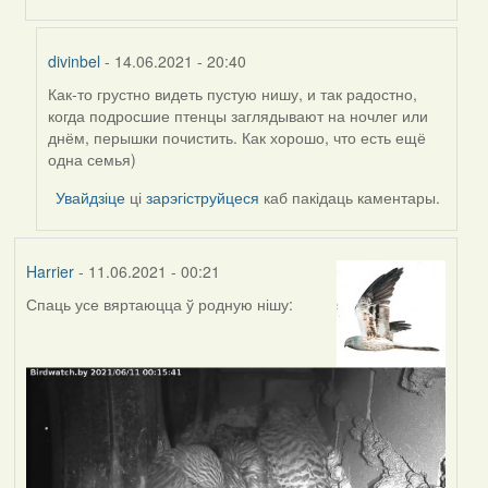
divinbel
- 14.06.2021 - 20:40
Как-то грустно видеть пустую нишу, и так радостно,
In
когда подросшие птенцы заглядывают на ночлег или
reply
днём, перышки почистить. Как хорошо, что есть ещё
to
одна семья)
by
Harrier
Увайдзіце
ці
зарэгіструйцеся
каб пакідаць каментары.
Harrier
- 11.06.2021 - 00:21
Спаць усе вяртаюцца ў родную нішу: