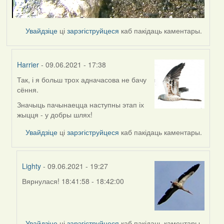
Увайдзіце
ці
зарэгіструйцеся
каб пакідаць каментары.
Harrier
- 09.06.2021 - 17:38
Так, і я больш трох адначасова не бачу
In
сёння.
reply
to
Значыць пачынаецца наступны этап іх
by
жыцця - у добры шлях!
Lighty
Увайдзіце
ці
зарэгіструйцеся
каб пакідаць каментары.
Lighty
- 09.06.2021 - 19:27
Вярнулася! 18:41:58 - 18:42:00
In
reply
to
by
Увайдзіце
ці
зарэгіструйцеся
каб пакідаць каментары.