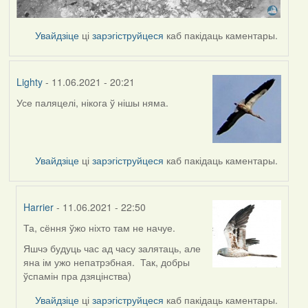
Увайдзіце
ці
зарэгіструйцеся
каб пакідаць каментары.
Lighty
- 11.06.2021 - 20:21
Усе паляцелі, нікога ў нішы няма.
Увайдзіце
ці
зарэгіструйцеся
каб пакідаць каментары.
Harrier
- 11.06.2021 - 22:50
Та, сёння ўжо ніхто там не начуе.
In
reply
Яшчэ будуць час ад часу залятаць, але
to
яна ім ужо непатрэбная. Так, добры
by
ўспамін пра дзяцінства)
Lighty
Увайдзіце
ці
зарэгіструйцеся
каб пакідаць каментары.