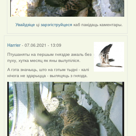
Увайдзіце
ці
зарэгіструйцеся
каб пакідаць каментары.
Harrier
- 07.06.2021 - 13:09
Птушаняты на першым гняздзе амаль без
пуху, хутка месяц як яны вылупіліся.
А гэта значыць, што на гэтым тыдні - калі
нічога не здарыцца - выляцяць з гнязда.