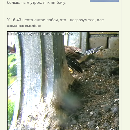
больш, чым утрох, я іх ня бачу.
У 16:43 нехта лятае побач, хто - незразумела, але
ажыятаж выклікае