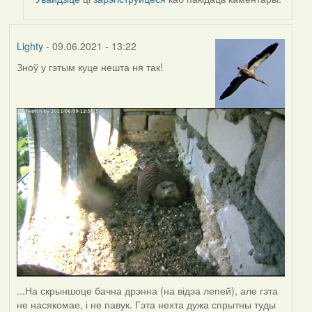
Harrier
Lighty
- 09.06.2021 - 13:22
Зноў у гэтым куце нешта ня так!
...На скрыншоце бачна дрэнна (на відэа лепей), але гэта
не насякомае, і не павук. Гэта нехта дужа спрытны туды