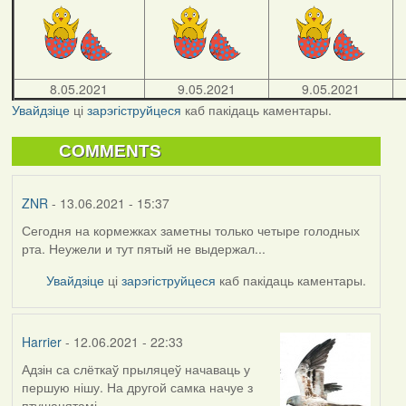
8.05.2021
9.05.2021
9.05.2021
Увайдзіце
ці
зарэгіструйцеся
каб пакідаць каментары.
COMMENTS
ZNR
- 13.06.2021 - 15:37
Сегодня на кормежках заметны только четыре голодных
рта. Неужели и тут пятый не выдержал...
Увайдзіце
ці
зарэгіструйцеся
каб пакідаць каментары.
Harrier
- 12.06.2021 - 22:33
Адзін са слёткаў прыляцеў начаваць у
першую нішу. На другой самка начуе з
птушанятамі.