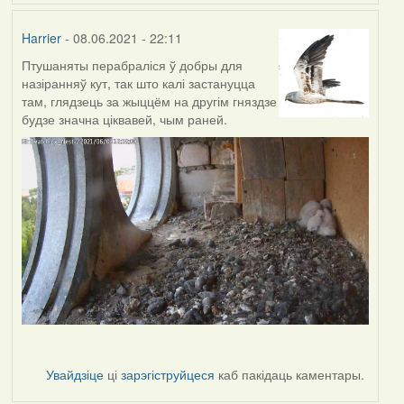
Harrier
- 08.06.2021 - 22:11
Птушаняты перабраліся ў добры для
назіранняў кут, так што калі застануцца
там, глядзець за жыццём на другім гняздзе
будзе значна ціквавей, чым раней.
Увайдзіце
ці
зарэгіструйцеся
каб пакідаць каментары.