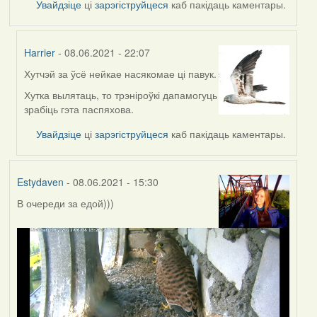
Увайдзіце
ці
зарэгіструйцеся
каб пакідаць каментары.
Harrier
- 08.06.2021 - 22:07
Хутчэй за ўсё нейкае насякомае ці павук.
In
reply
Хутка вылятаць, то трэніроўкі дапамогуць
to
зрабіць гэта паспяхова.
by
Увайдзіце
ці
зарэгіструйцеся
каб пакідаць каментары.
Lighty
Estydaven
- 08.06.2021 - 15:30
В очереди за едой)))