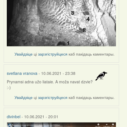
Увайдзіце
ці
зарэгіструйцеся
каб пакідаць каментары.
svetlana vranova
- 10.06.2021 - 23:38
Prynamsi adna užo liataie. A moža navat dzvie?
:-)
Увайдзіце
ці
зарэгіструйцеся
каб пакідаць каментары.
divinbel
- 10.06.2021 - 20:01