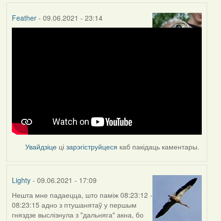
Feather
- 09.06.2021 - 23:14
Увайдзіце
ці
зарэгіструйцеся
каб пакідаць каментары.
Lighty
- 09.06.2021 - 17:09
Нешта мне падаецца, што паміж 08:23:12 -
08:23:15 адно з птушанятаў у першым
гняздзе выслізнула з "дальняга" акна, бо