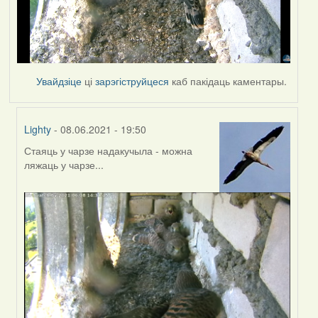
Увайдзіце
ці
зарэгіструйцеся
каб пакідаць каментары.
Lighty
- 08.06.2021 - 19:50
Стаяць у чарзе надакучыла - можна
In
ляжаць у чарзе...
reply
to
by
Estydaven