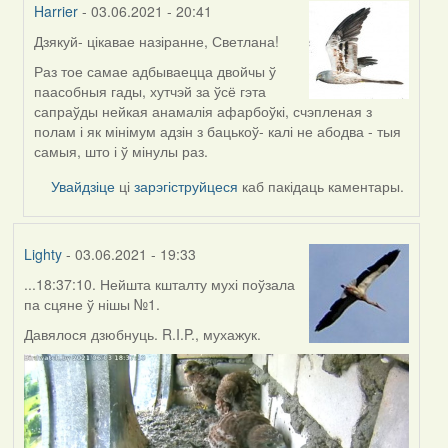
Harrier
- 03.06.2021 - 20:41
Дзякуй- цікавае назіранне, Светлана!
In
reply
Раз тое самае адбываецца двойчы ў
to
паасобныя гады, хутчэй за ўсё гэта
by
сапраўды нейкая анамалія афарбоўкі, счэпленая з
svetlana
полам і як мінімум адзін з бацькоў- калі не абодва - тыя
vranova
самыя, што і ў мінулы раз.
Увайдзіце
ці
зарэгіструйцеся
каб пакідаць каментары.
Lighty
- 03.06.2021 - 19:33
...18:37:10. Нейшта кшталту мухі поўзала
па сцяне ў нішы №1.
Давялося дзюбнуць. R.I.P., мухажук.