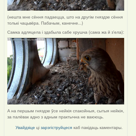
(нешта мне сёння падаецца, што на другім гняздзе сёння
толькі чацьвёра. Пабачым, канечне...)
Самка адляцела і здабыла сабе хрушча (сама жа й з'ела):
А на першым гняздзе ўсе нейкія спакойныя, сытыя нейкія,
за палёвак адно з адным практычна не ваююць.
Увайдзіце
ці
зарэгіструйцеся
каб пакідаць каментары.