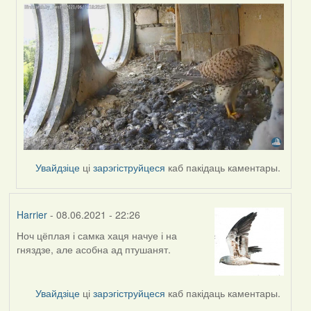
Увайдзіце
ці
зарэгіструйцеся
каб пакідаць каментары.
Harrier
- 08.06.2021 - 22:26
Ноч цёплая і самка хаця начуе і на
гняздзе, але асобна ад птушанят.
Увайдзіце
ці
зарэгіструйцеся
каб пакідаць каментары.