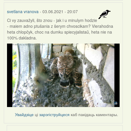
svetlana vranova
- 03.06.2021 - 20:07
Ci vy zauvažyli, što znou - jak i u minulym hodzie
- maiem adno ptušania z šerym chvoscikam? Vierahodna
heta chlopčyk, choc na dumku spiecyjalistaŭ, heta nie na
100% dakladna.
Увайдзіце
ці
зарэгіструйцеся
каб пакідаць каментары.