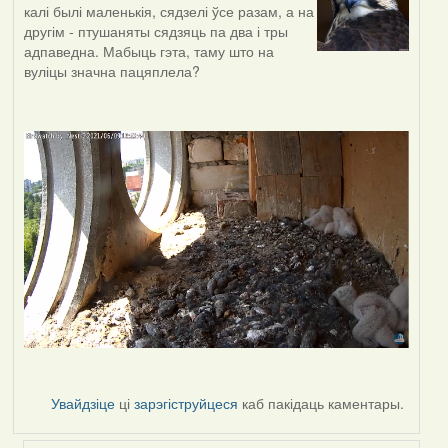
калі былі маленькія, сядзелі ўсе разам, а на
другім - птушаняты сядзяць па два і тры
адпаведна. Мабыць гэта, таму што на
вуліцы значна пацяплела?
Увайдзіце
ці
зарэгіструйцеся
каб пакідаць каментары.