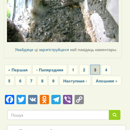
Увайдзіце
ці
зарэгіструйцеся
каб пакідаць каментары.
Pagination
First
« Першая
Previous
‹ Папярэдняя
Page
1
Page
2
Current
3
Page
4
page
page
page
Page
5
Page
6
Page
7
Page
8
Page
9
Next
Наступная ›
Last
Апошняя »
page
page
Facebook
Twitter
VK
Odnoklassniki
Telegram
Viber
Copy
Link
Пошук
Пошук