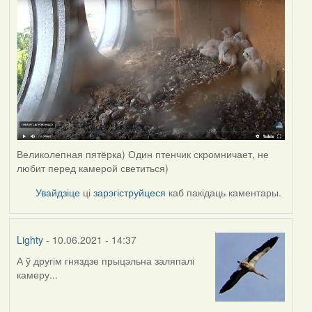
Великолепная пятёрка) Один птенчик скромничает, не
любит перед камерой светиться)
Увайдзіце
ці
зарэгіструйцеся
каб пакідаць каментары.
Lighty
- 10.06.2021 - 14:37
А ў другім гняздзе прыцэльна заляпалі
камеру...