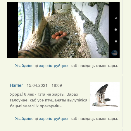
Увайдзіце
ці
зарэгіструйцеся
каб пакідаць каментары.
Harrier
- 15.04.2021 - 18:09
Уррра! 6 яек - гэта не жарты. Зараз
In
галоўнае, каб усе птушаняты вылупіліся і
reply
бацькі змаглі іх пракарміць.
to
by
Увайдзіце
ці
зарэгіструйцеся
каб пакідаць каментары.
yalo