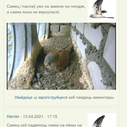
Самец і паспаў ужо на замене на гняздзе,
а самка яшчэ не вярнулася)
Увайдзіце
ці
зарэгіструйцеся
каб пакідаць каментары.
Harrier
- 13.04.2021 - 17:15
Самец сеў падмяніць самку на яйках на