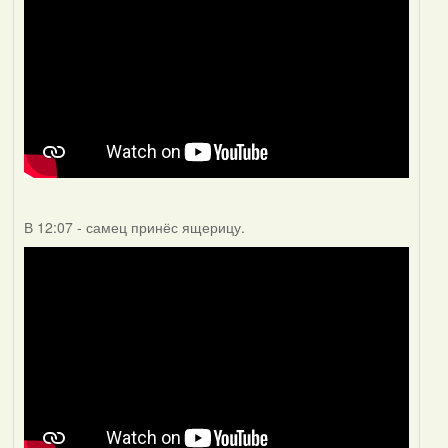
В 12:07 - самец принёс ящерицу.