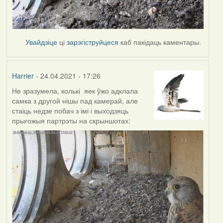
Увайдзіце
ці
зарэгіструйцеся
каб пакідаць каментары.
Harrier
- 24.04.2021 - 17:26
Не зразумела, колькі яек ўжо адклала
самка з другой нішы пад камерай, але
стаіць недзе побач з імі і выходзяць
прыгожыя партрэты на скрыншотах: