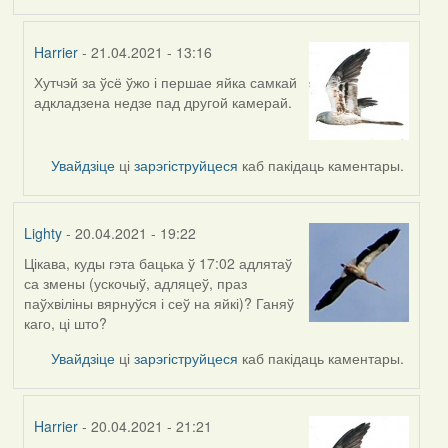
Harrier
- 21.04.2021 - 13:16
Хутчэй за ўсё ўжо і першае яйка самкай
In
адкладзена недзе пад другой камерай.
reply
to
by
Увайдзіце
ці
зарэгіструйцеся
каб пакідаць каментары.
Feather
Lighty
- 20.04.2021 - 19:22
Цікава, куды гэта бацька ў 17:02 адлятаў
са змены (ускочыў, адляцеў, праз
паўхвіліны вярнуўся і сеў на яйкі)? Ганяў
каго, ці што?
Увайдзіце
ці
зарэгіструйцеся
каб пакідаць каментары.
Harrier
- 20.04.2021 - 21:21