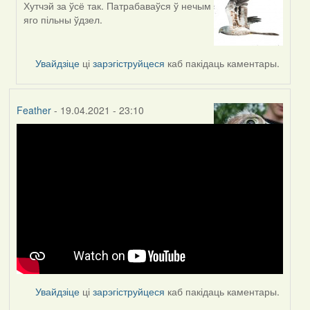
Хутчэй за ўсё так. Патрабаваўся ў нечым
In
яго пільны ўдзел.
reply
to
by
Увайдзіце
ці
зарэгіструйцеся
каб пакідаць каментары.
Lighty
Feather
- 19.04.2021 - 23:10
Увайдзіце
ці
зарэгіструйцеся
каб пакідаць каментары.