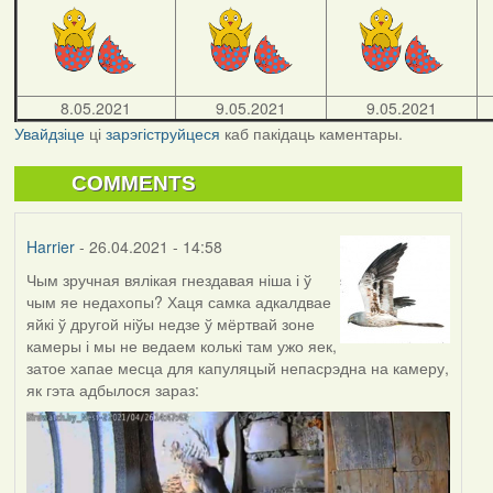
8.05.2021
9.05.2021
9.05.2021
Увайдзіце
ці
зарэгіструйцеся
каб пакідаць каментары.
COMMENTS
Harrier
- 26.04.2021 - 14:58
Чым зручная вялікая гнездавая ніша і ў
чым яе недахопы? Хаця самка адкалдвае
яйкі ў другой ніўы недзе ў мёртвай зоне
камеры і мы не ведаем колькі там ужо яек,
затое хапае месца для капуляцый непасрэдна на камеру,
як гэта адбылося зараз: