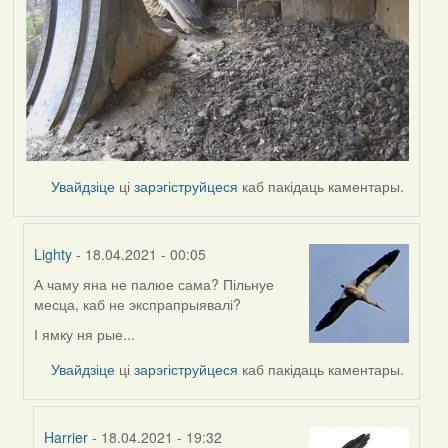
Увайдзіце
ці
зарэгіструйцеся
каб пакідаць каментары.
Lighty
- 18.04.2021 - 00:05
А чаму яна не палюе сама? Пільнуе
In
месца, каб не экспрапрыявалі?
reply
to
І ямку ня рые...
by
Увайдзіце
ці
зарэгіструйцеся
каб пакідаць каментары.
Harrier
Harrier
- 18.04.2021 - 19:32