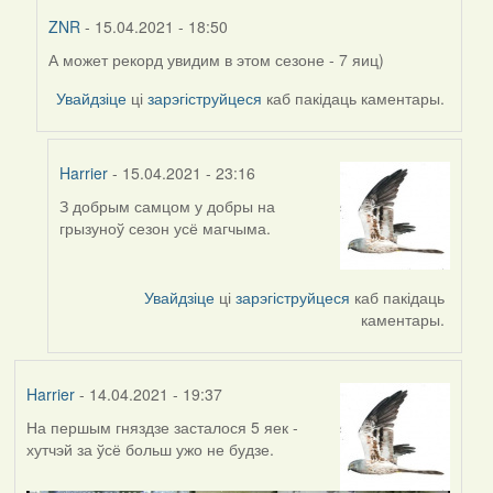
ZNR
- 15.04.2021 - 18:50
А может рекорд увидим в этом сезоне - 7 яиц)
In
reply
Увайдзіце
ці
зарэгіструйцеся
каб пакідаць каментары.
to
by
Harrier
Harrier
- 15.04.2021 - 23:16
З добрым самцом у добры на
In
грызуноў сезон усё магчыма.
reply
to
by
Увайдзіце
ці
зарэгіструйцеся
каб пакідаць
ZNR
каментары.
Harrier
- 14.04.2021 - 19:37
На першым гняздзе засталося 5 яек -
хутчэй за ўсё больш ужо не будзе.