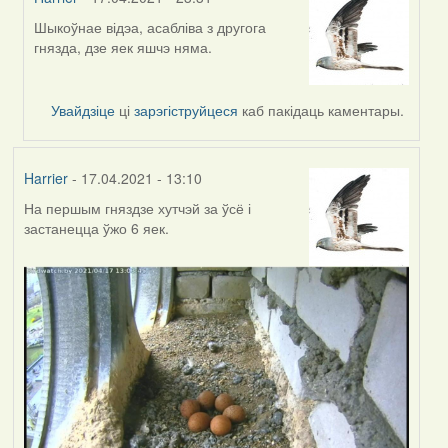
Шыкоўнае відэа, асабліва з другога
In
гнязда, дзе яек яшчэ няма.
reply
to
by
Увайдзіце
ці
зарэгіструйцеся
каб пакідаць каментары.
Feather
Harrier
- 17.04.2021 - 13:10
На першым гняздзе хутчэй за ўсё і
застанецца ўжо 6 яек.