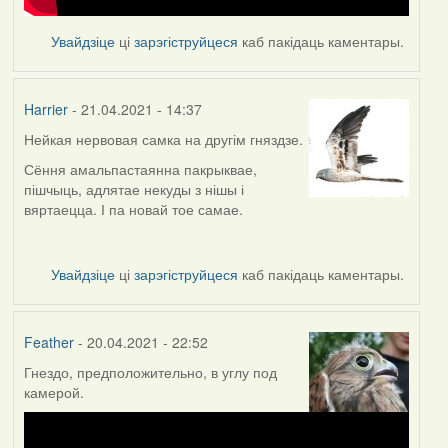
Увайдзіце
ці
зарэгіструйцеся
каб пакідаць каментары.
Harrier
- 21.04.2021 - 14:37
Нейкая нервовая самка на другім гняздзе.
Сёння амальпастаянна пакрыквае,
пішчыць, адлятае некуды з нішы і
вяртаецца. І па новай тое самае.
Увайдзіце
ці
зарэгіструйцеся
каб пакідаць каментары.
Feather
- 20.04.2021 - 22:52
Гнездо, предположительно, в углу под
камерой.