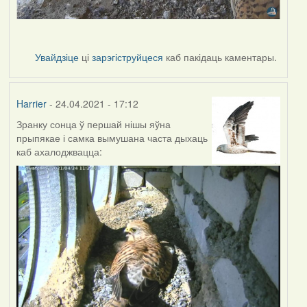
Увайдзіце
ці
зарэгіструйцеся
каб пакідаць каментары.
Harrier
- 24.04.2021 - 17:12
Зранку сонца ў першай нішы яўна
прыпякае і самка вымушана часта дыхаць
каб ахалоджвацца: