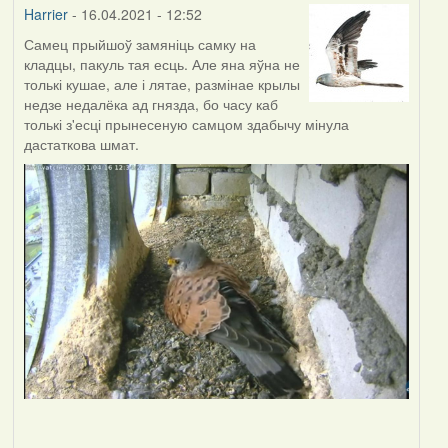
Harrier
- 16.04.2021 - 12:52
Самец прыйшоў замяніць самку на
кладцы, пакуль тая есць. Але яна яўна не
толькі кушае, але і лятае, размінае крылы
недзе недалёка ад гнязда, бо часу каб
толькі з'есці прынесеную самцом здабычу мінула
дастаткова шмат.