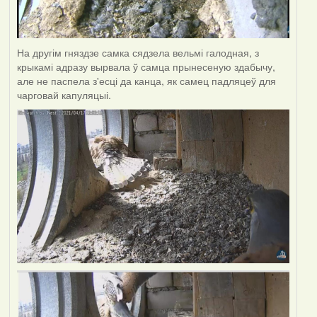
На другім гняздзе самка сядзела вельмі галодная, з
крыкамі адразу вырвала ў самца прынесеную здабычу,
але не паспела з'есці да канца, як самец падляцеў для
чарговай капуляцыі.