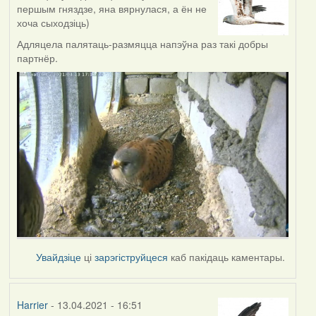
першым гняздзе, яна вярнулася, а ён не
хоча сыходзіць)
Адляцела палятаць-размяцца напэўна раз такі добры
партнёр.
Увайдзіце
ці
зарэгіструйцеся
каб пакідаць каментары.
Harrier
- 13.04.2021 - 16:51