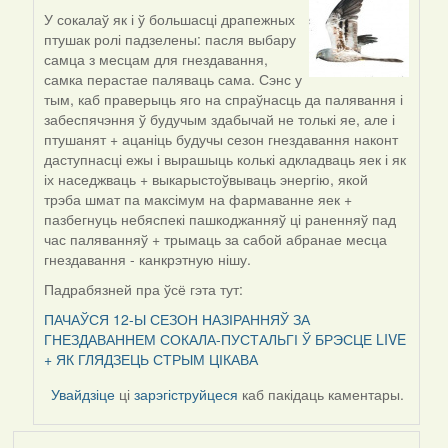
У сокалаў як і ў большасці драпежных
In
птушак ролі падзелены: пасля выбару
reply
самца з месцам для гнездавання,
to
самка перастае паляваць сама. Сэнс у
by
тым, каб праверыць яго на спраўнасць да палявання і
Lighty
забеспячэння ў будучым здабычай не толькі яе, але і
птушанят + ацаніць будучы сезон гнездавання наконт
даступнасці ежы і вырашыць колькі адкладваць яек і як
іх наседжваць + выкарыстоўвываць энергію, якой
трэба шмат па максімум на фармаванне яек +
пазбегнуць небяспекі пашкоджанняў ці раненняў пад
час паляванняў + трымаць за сабой абранае месца
гнездавання - канкрэтную нішу.
Падрабязней пра ўсё гэта тут:
ПАЧАЎСЯ 12-Ы СЕЗОН НАЗІРАННЯЎ ЗА
ГНЕЗДАВАННЕМ СОКАЛА-ПУСТАЛЬГІ Ў БРЭСЦЕ LIVE
+ ЯК ГЛЯДЗЕЦЬ СТРЫМ ЦІКАВА
Увайдзіце
ці
зарэгіструйцеся
каб пакідаць каментары.