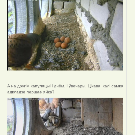
А на другім капуляцыі і днём, і ўвечары. Цікава, калі самка
адкладзе першае яйка?