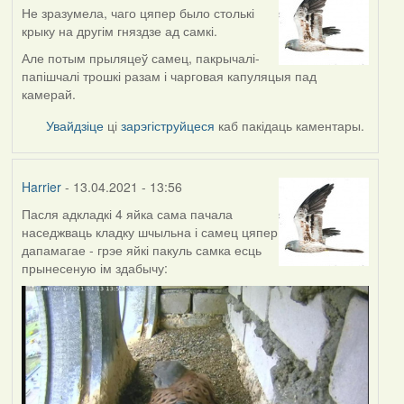
Не зразумела, чаго цяпер было столькі
крыку на другім гняздзе ад самкі.
Але потым прыляцеў самец, пакрычалі-
папішчалі трошкі разам і чарговая капуляцыя пад
камерай.
Увайдзіце
ці
зарэгіструйцеся
каб пакідаць каментары.
Harrier
- 13.04.2021 - 13:56
Пасля адкладкі 4 яйка сама пачала
наседжваць кладку шчыльна і самец цяпер
дапамагае - грэе яйкі пакуль самка есць
прынесеную ім здабычу: