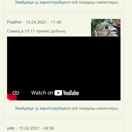
Увайдзіце
ці
зарэгіструйцеся
каб пакідаць каментары.
Feather
- 16.04.2021 - 11:48
Самец в 10:11 принёс добычу.
Увайдзіце
ці
зарэгіструйцеся
каб пакідаць каментары.
yalo
- 15.04.2021 - 06:56