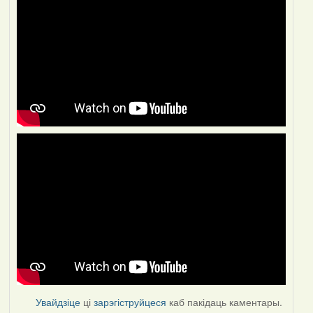
Увайдзіце
ці
зарэгіструйцеся
каб пакідаць каментары.