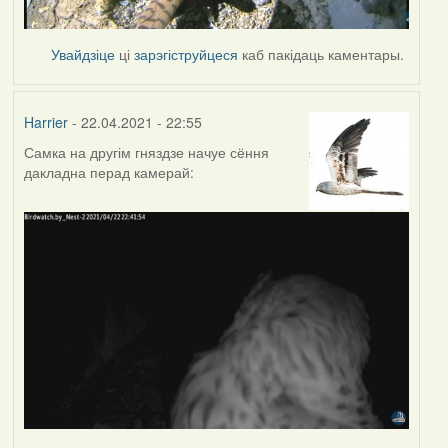
Увайдзіце
ці
зарэгіструйцеся
каб пакідаць каментары.
Harrier
- 22.04.2021 - 22:55
Самка на другім гняздзе начуе сёння
дакладна перад камерай: