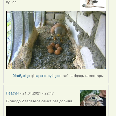
кушае:
Увайдзіце
ці
зарэгіструйцеся
каб пакідаць каментары.
Feather
- 21.04.2021 - 22:47
В гнездо 2 залетела самка без добычи.