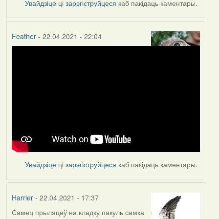
Увайдзіце
ці
зарэгіструйцеся
каб пакідаць каментары.
Feather
- 22.04.2021 - 22:04
Увайдзіце
ці
зарэгіструйцеся
каб пакідаць каментары.
Harrier
- 22.04.2021 - 17:37
Самец прыляцеў на кладку пакуль самка