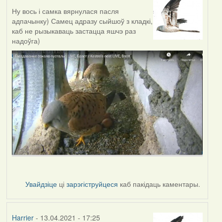
Ну вось і самка вярнулася пасля
адпачынку) Самец адразу сыйшоў з кладкі,
каб не рызыкаваць застацца яшчэ раз
надоўга)
Увайдзіце
ці
зарэгіструйцеся
каб пакідаць каментары.
Harrier
- 13.04.2021 - 17:25