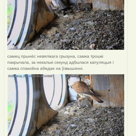
самец прынёс невялікага грызуна, самка трошкі
пакрычала, за некалькі секунд адбылася капуляцыя і
самка спакойна абедае на ўзвышэнні.