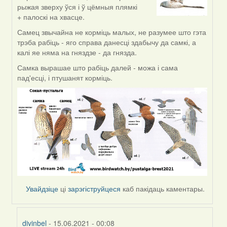
reply
рыжая зверху ўся і ў цёмныя плямкі
to
+ палоскі на хвасце.
by
divinbel
Самец звычайна не корміць малых, не разумее што гэта
трэба рабіць - яго справа данесці здабычу да самкі, а
калі яе няма на гняздзе - да гнязда.
Самка вырашае што рабіць далей - можа і сама
пад'есці, і птушанят корміць.
Увайдзіце
ці
зарэгіструйцеся
каб пакідаць каментары.
divinbel
- 15.06.2021 - 00:08