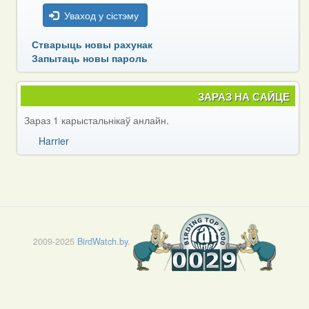
Уваход у сістэму
Стварыць новы рахунак
Запытаць новы пароль
ЗАРАЗ НА САЙЦЕ
Зараз 1 карыстальнікаў анлайн.
Harrier
2009-2025
BirdWatch.by
.