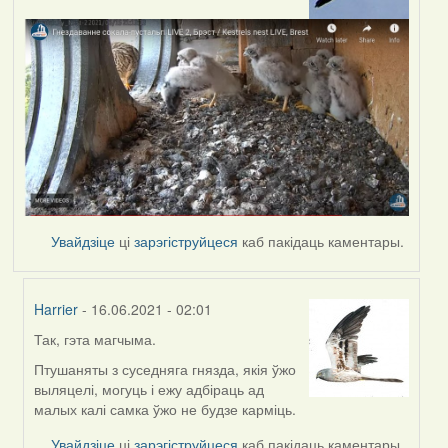
Увайдзіце
ці
зарэгіструйцеся
каб пакідаць каментары.
Harrier
- 16.06.2021 - 02:01
Так, гэта магчыма.
In
reply
Птушаняты з суседняга гнязда, якія ўжо
to
выляцелі, могуць і ежу адбіраць ад
by
малых калі самка ўжо не будзе карміць.
Lighty
Увайдзіце
ці
зарэгіструйцеся
каб пакідаць каментары.