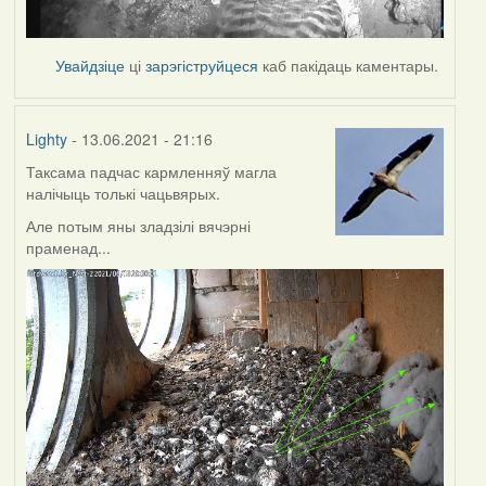
Увайдзіце
ці
зарэгіструйцеся
каб пакідаць каментары.
Lighty
- 13.06.2021 - 21:16
Таксама падчас кармленняў магла
налічыць толькі чацьвярых.
Але потым яны зладзілі вячэрні
праменад...