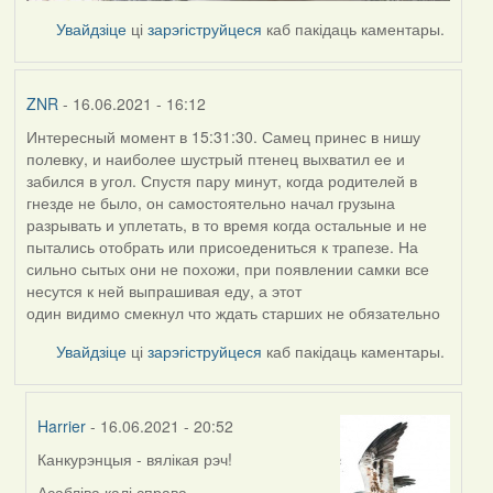
Увайдзіце
ці
зарэгіструйцеся
каб пакідаць каментары.
ZNR
- 16.06.2021 - 16:12
Интересный момент в 15:31:30. Самец принес в нишу
полевку, и наиболее шустрый птенец выхватил ее и
забился в угол. Спустя пару минут, когда родителей в
гнезде не было, он самостоятельно начал грузына
разрывать и уплетать, в то время когда остальные и не
пытались отобрать или присоедениться к трапезе. На
сильно сытых они не похожи, при появлении самки все
несутся к ней выпрашивая еду, а этот
один видимо смекнул что ждать старших не обязательно
Увайдзіце
ці
зарэгіструйцеся
каб пакідаць каментары.
Harrier
- 16.06.2021 - 20:52
Канкурэнцыя - вялікая рэч!
In
reply
Асабліва калі справа