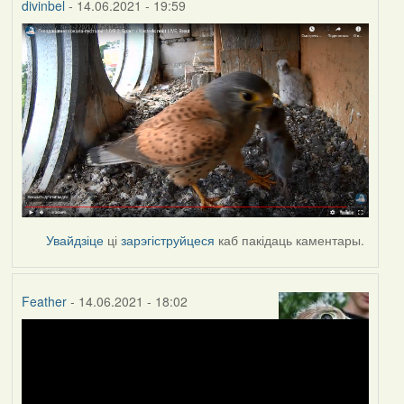
divinbel
- 14.06.2021 - 19:59
Увайдзіце
ці
зарэгіструйцеся
каб пакідаць каментары.
Feather
- 14.06.2021 - 18:02