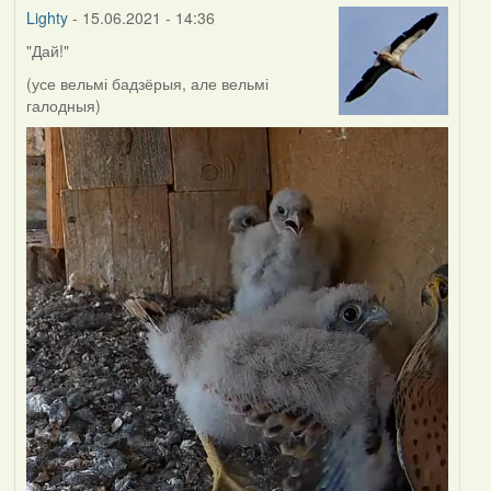
Lighty
- 15.06.2021 - 14:36
"Дай!"
(усе вельмі бадзёрыя, але вельмі
галодныя)