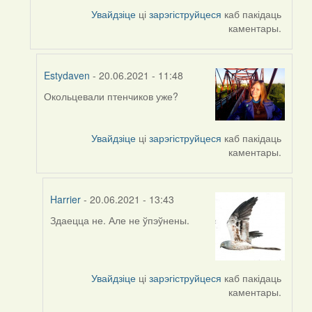
by
Увайдзіце
ці
зарэгіструйцеся
каб пакідаць
ZNR
каментары.
Estydaven
- 20.06.2021 - 11:48
Окольцевали птенчиков уже?
In
reply
to
Увайдзіце
ці
зарэгіструйцеся
каб пакідаць
by
каментары.
Harrier
Harrier
- 20.06.2021 - 13:43
Здаецца не. Але не ўпэўнены.
In
reply
to
by
Увайдзіце
ці
зарэгіструйцеся
каб пакідаць
Estydaven
каментары.