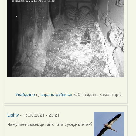
Увайдзіце
ці
зарэгіструйцеся
каб пакідаць каментары.
Lighty
- 15.06.2021 - 23:21
Чаму мне здаецца, што гэта сусед-злётак?