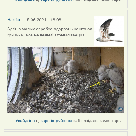
Harrier
- 15.06.2021 - 18:08
Адзін з малых спрабуе адарваць нешта ад
грызуна, але не вельмі атрымліваецца.
Увайдзіце
ці
зарэгіструйцеся
каб пакідаць каментары.