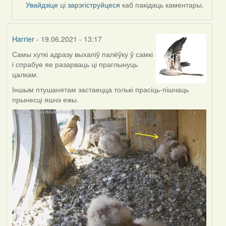
reply
Увайдзіце
ці
зарэгіструйцеся
каб пакідаць каментары.
to
by
Feather
Harrier
- 19.06.2021 - 13:17
Самы хуткі адразу выхапіў палёўку ў самкі
і спрабуе яе разарваць ці праглынуць
цалкам.
Іншым птушанятам застаецца толькі прасіць-пішчаць
прынесці яшчэ ежы.