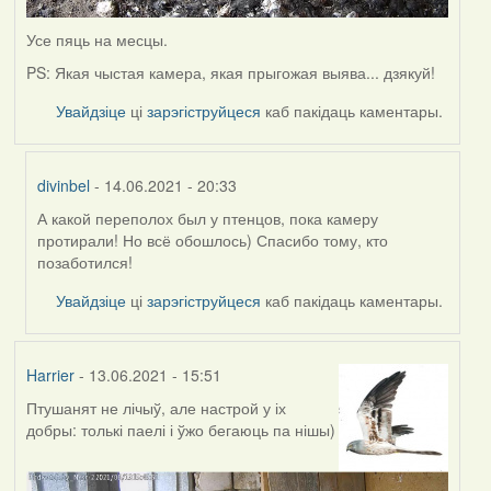
Усе пяць на месцы.
PS: Якая чыстая камера, якая прыгожая выява... дзякуй!
Увайдзіце
ці
зарэгіструйцеся
каб пакідаць каментары.
divinbel
- 14.06.2021 - 20:33
А какой переполох был у птенцов, пока камеру
In
протирали! Но всё обошлось) Спасибо тому, кто
reply
позаботился!
to
by
Увайдзіце
ці
зарэгіструйцеся
каб пакідаць каментары.
Lighty
Harrier
- 13.06.2021 - 15:51
Птушанят не лічыў, але настрой у іх
добры: толькі паелі і ўжо бегаюць па нішы)