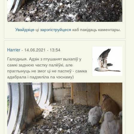
Увайдзіце
ці
зарэгіструйцеся
каб пакідаць каментары.
Harrier
- 14.06.2021 - 13:54
Галодныя. Адзін з птушанят выхапіў у
самкі заднюю частку палёўкі, але
праглынуць не змог ці не паспеў - самка
адабрала і падзяліла па чэснаму)