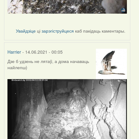
Увайдзіце
ці
зарэгіструйцеся
каб пакідаць каментары.
Harrier
- 14.06.2021 - 00:05
Дзе б удзень не лятаў, а дома начаваць
найлепш)