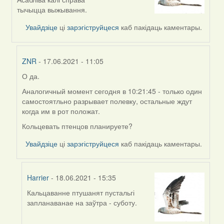
to
тычыцца выжывання.
by
Увайдзіце
ці
зарэгіструйцеся
каб пакідаць каментары.
ZNR
ZNR
- 17.06.2021 - 11:05
О да.
In
reply
Аналогичный момент сегодня в 10:21:45 - только один
to
самостоятльно разрывает полевку, остальные ждут
by
когда им в рот положат.
Harrier
Кольцевать птенцов планируете?
Увайдзіце
ці
зарэгіструйцеся
каб пакідаць каментары.
Harrier
- 18.06.2021 - 15:35
Кальцаванне птушанят пустальгі
In
запланаванае на заўтра - суботу.
reply
to