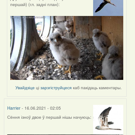
In
першай) (гл. задні план):
reply
to
by
Estydaven
Увайдзіце
ці
зарэгіструйцеся
каб пакідаць каментары.
Harrier
- 16.06.2021 - 02:05
Сёння ізноў двое ў першай нішы начуюць: