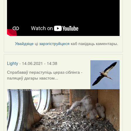
Увайдзіце
ці
зарэгіструйцеся
каб пакідаць каментары.
Lighty
- 14.06.2021 - 14:38
Спрабаваў пераступіць цераз сіблінга -
паляцеў дагары хвастом...