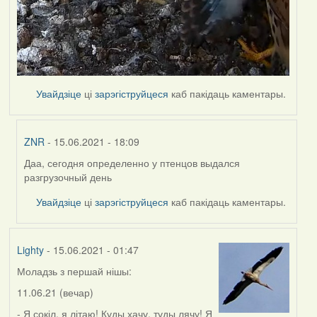
Увайдзіце
ці
зарэгіструйцеся
каб пакідаць каментары.
ZNR
- 15.06.2021 - 18:09
Даа, сегодня определенно у птенцов выдался
In
разгрузочный день
reply
to
Увайдзіце
ці
зарэгіструйцеся
каб пакідаць каментары.
by
Lighty
Lighty
- 15.06.2021 - 01:47
Моладзь з першай нішы:
11.06.21 (вечар)
- Я сокіл, я літаю! Куды хачу, туды лячу! Я