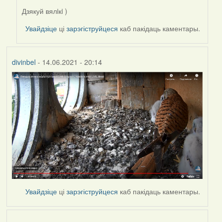
Дзякуй вялiкi )
In
reply
Увайдзіце
ці
зарэгіструйцеся
каб пакідаць каментары.
to
by
Harrier
divinbel
- 14.06.2021 - 20:14
Увайдзіце
ці
зарэгіструйцеся
каб пакідаць каментары.