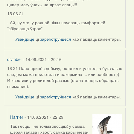
цяпер магу ўначы на дрэве спаць!!!
15.06.21
- Ай, ну яго, у роднай нішы начаваць камфортней.
*збіраюцца ўтрох*
Увайдзіце
ці
зарэгіструйцеся
каб пакідаць каментары.
divinbel
- 14.06.2021 - 20:16
18 31 Папа принёс добычу, оставил и улетел, а буквально
следом мама прилетела и накормила ... или наоборот ))
И хвостики у родителей разные (стала теперь обращать
внимание).
Увайдзіце
ці
зарэгіструйцеся
каб пакідаць каментары.
Harrier
- 14.06.2021 - 22:29
Так і ёсць, і не толькі хвосцікі: у самца
In
шэрая галава і хвост, самка карычнева-