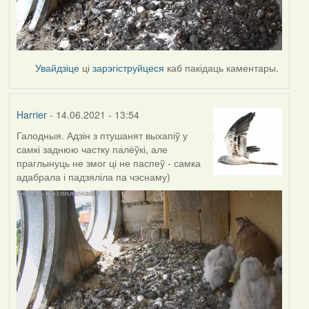
Увайдзіце
ці
зарэгіструйцеся
каб пакідаць каментары.
Harrier
- 14.06.2021 - 13:54
Галодныя. Адзін з птушанят выхапіў у
самкі заднюю частку палёўкі, але
праглынуць не змог ці не паспеў - самка
адабрала і падзяліла па чэснаму)