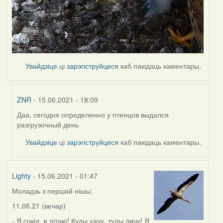
Увайдзіце
ці
зарэгіструйцеся
каб пакідаць каментары.
ZNR
- 15.06.2021 - 18:09
Даа, сегодня определенно у птенцов выдался
In
разгрузочный день
reply
to
Увайдзіце
ці
зарэгіструйцеся
каб пакідаць каментары.
by
Lighty
Lighty
- 15.06.2021 - 01:47
Моладзь з першай нішы:
11.06.21 (вечар)
- Я сокіл, я літаю! Куды хачу, туды лячу! Я