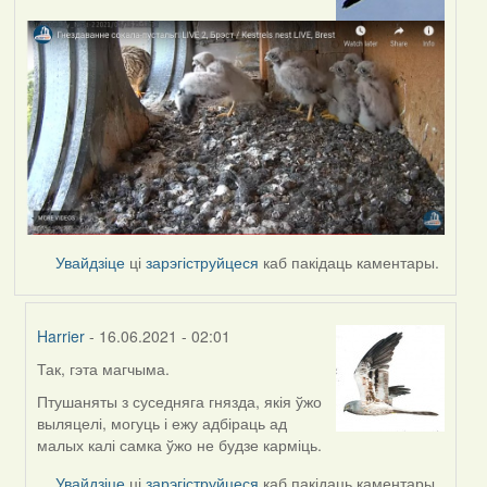
Увайдзіце
ці
зарэгіструйцеся
каб пакідаць каментары.
Harrier
- 16.06.2021 - 02:01
Так, гэта магчыма.
In
reply
Птушаняты з суседняга гнязда, якія ўжо
to
выляцелі, могуць і ежу адбіраць ад
by
малых калі самка ўжо не будзе карміць.
Lighty
Увайдзіце
ці
зарэгіструйцеся
каб пакідаць каментары.