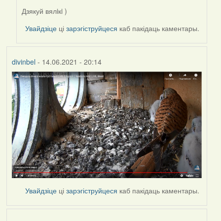
Дзякуй вялiкi )
In
reply
Увайдзіце
ці
зарэгіструйцеся
каб пакідаць каментары.
to
by
Harrier
divinbel
- 14.06.2021 - 20:14
Увайдзіце
ці
зарэгіструйцеся
каб пакідаць каментары.