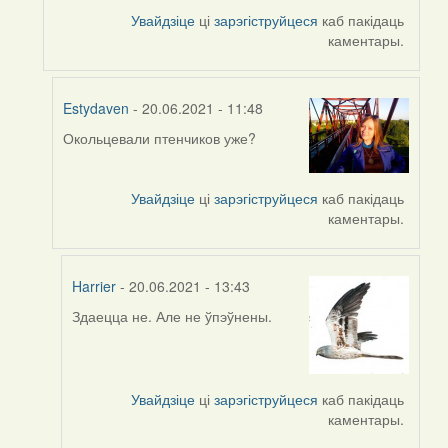
by
Увайдзіце
ці
зарэгіструйцеся
каб пакідаць
ZNR
каментары.
Estydaven
- 20.06.2021 - 11:48
Окольцевали птенчиков уже?
In
reply
to
Увайдзіце
ці
зарэгіструйцеся
каб пакідаць
by
каментары.
Harrier
Harrier
- 20.06.2021 - 13:43
Здаецца не. Але не ўпэўнены.
In
reply
to
by
Увайдзіце
ці
зарэгіструйцеся
каб пакідаць
Estydaven
каментары.