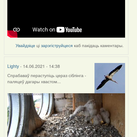
Увайдзіце
ці
зарэгіструйцеся
каб пакідаць каментары.
Lighty
- 14.06.2021 - 14:38
Спрабаваў пераступіць цераз сіблінга -
паляцеў дагары хвастом...