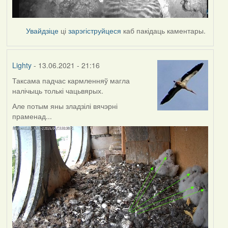
Увайдзіце
ці
зарэгіструйцеся
каб пакідаць каментары.
Lighty
- 13.06.2021 - 21:16
Таксама падчас кармленняў магла
налічыць толькі чацьвярых.
Але потым яны зладзілі вячэрні
праменад...