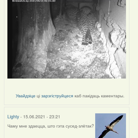
Увайдзіце
ці
зарэгіструйцеся
каб пакідаць каментары.
Lighty
- 15.06.2021 - 23:21
Чаму мне здаецца, што гэта сусед-злётак?