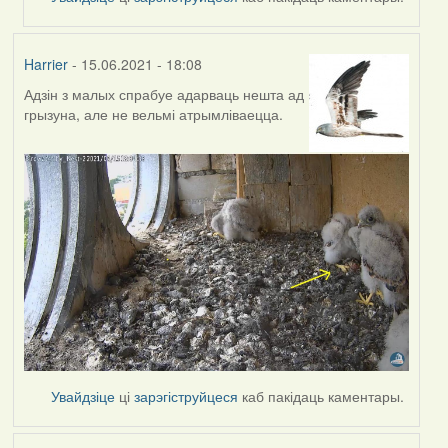
Harrier
- 15.06.2021 - 18:08
Адзін з малых спрабуе адарваць нешта ад
грызуна, але не вельмі атрымліваецца.
Увайдзіце
ці
зарэгіструйцеся
каб пакідаць каментары.