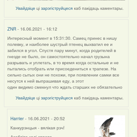
Увайдзіце
ці
зарэгіструйцеся
каб пакідаць каментары.
ZNR
- 16.06.2021 - 16:12
Интересный момент в 15:31:30. Самец принес в нишу
полевку, и наиболее шустрый птенец выхватил ее и
забился в угол. Спустя пару минут, когда родителей в
гнезде не было, он самостоятельно начал грузына
разрывать и уплетать, в то время когда остальные и не
пытались отобрать или присоедениться к трапезе. На
сильно сытых они не похожи, при появлении самки все
несутся к ней выпрашивая еду, а этот
один видимо смекнул что ждать старших не обязательно
Увайдзіце
ці
зарэгіструйцеся
каб пакідаць каментары.
Harrier
- 16.06.2021 - 20:52
Канкурэнцыя - вялікая рэч!
In
reply
Асабліва калі справа