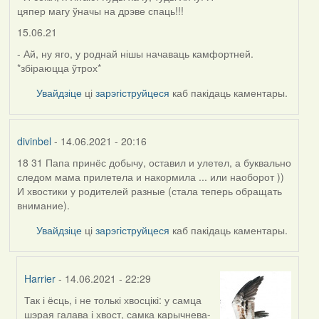
цяпер магу ўначы на дрэве спаць!!!
15.06.21
- Ай, ну яго, у роднай нішы начаваць камфортней.
*збіраюцца ўтрох*
Увайдзіце
ці
зарэгіструйцеся
каб пакідаць каментары.
divinbel
- 14.06.2021 - 20:16
18 31 Папа принёс добычу, оставил и улетел, а буквально
следом мама прилетела и накормила ... или наоборот ))
И хвостики у родителей разные (стала теперь обращать
внимание).
Увайдзіце
ці
зарэгіструйцеся
каб пакідаць каментары.
Harrier
- 14.06.2021 - 22:29
Так і ёсць, і не толькі хвосцікі: у самца
In
шэрая галава і хвост, самка карычнева-