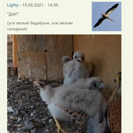
Lighty
- 15.06.2021 - 14:36
"Дай!"
(усе вельмі бадзёрыя, але вельмі
галодныя)