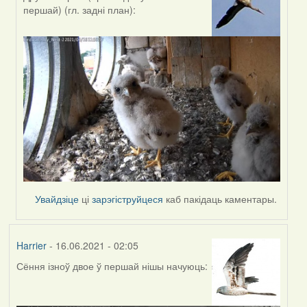
In
першай) (гл. задні план):
reply
to
by
Estydaven
Увайдзіце
ці
зарэгіструйцеся
каб пакідаць каментары.
Harrier
- 16.06.2021 - 02:05
Сёння ізноў двое ў першай нішы начуюць: