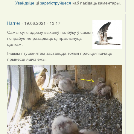
reply
Увайдзіце
ці
зарэгіструйцеся
каб пакідаць каментары.
to
by
Feather
Harrier
- 19.06.2021 - 13:17
Самы хуткі адразу выхапіў палёўку ў самкі
і спрабуе яе разарваць ці праглынуць
цалкам.
Іншым птушанятам застаецца толькі прасіць-пішчаць
прынесці яшчэ ежы.