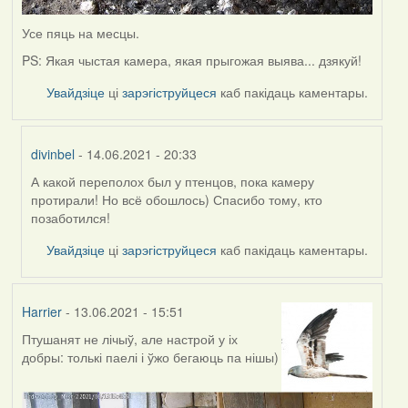
Усе пяць на месцы.
PS: Якая чыстая камера, якая прыгожая выява... дзякуй!
Увайдзіце
ці
зарэгіструйцеся
каб пакідаць каментары.
divinbel
- 14.06.2021 - 20:33
А какой переполох был у птенцов, пока камеру
In
протирали! Но всё обошлось) Спасибо тому, кто
reply
позаботился!
to
by
Увайдзіце
ці
зарэгіструйцеся
каб пакідаць каментары.
Lighty
Harrier
- 13.06.2021 - 15:51
Птушанят не лічыў, але настрой у іх
добры: толькі паелі і ўжо бегаюць па нішы)