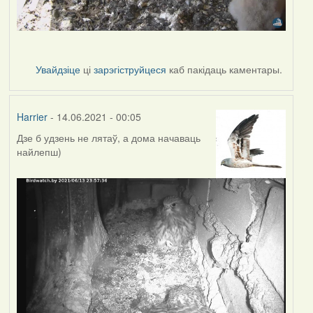
Увайдзіце
ці
зарэгіструйцеся
каб пакідаць каментары.
Harrier
- 14.06.2021 - 00:05
Дзе б удзень не лятаў, а дома начаваць
найлепш)