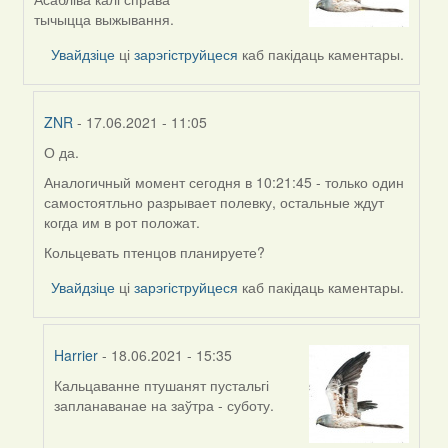
to
тычыцца выжывання.
by
Увайдзіце
ці
зарэгіструйцеся
каб пакідаць каментары.
ZNR
ZNR
- 17.06.2021 - 11:05
О да.
In
reply
Аналогичный момент сегодня в 10:21:45 - только один
to
самостоятльно разрывает полевку, остальные ждут
by
когда им в рот положат.
Harrier
Кольцевать птенцов планируете?
Увайдзіце
ці
зарэгіструйцеся
каб пакідаць каментары.
Harrier
- 18.06.2021 - 15:35
Кальцаванне птушанят пустальгі
In
запланаванае на заўтра - суботу.
reply
to