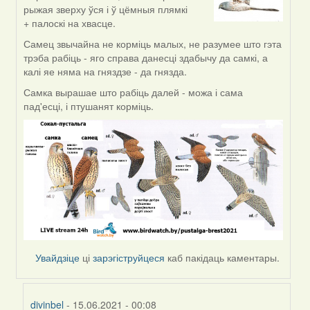
reply
рыжая зверху ўся і ў цёмныя плямкі
to
+ палоскі на хвасце.
by
divinbel
Самец звычайна не корміць малых, не разумее што гэта
трэба рабіць - яго справа данесці здабычу да самкі, а
калі яе няма на гняздзе - да гнязда.
Самка вырашае што рабіць далей - можа і сама
пад'есці, і птушанят корміць.
Увайдзіце
ці
зарэгіструйцеся
каб пакідаць каментары.
divinbel
- 15.06.2021 - 00:08