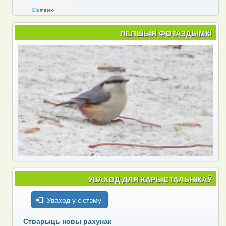
Gis
meteo
ЛЕПШЫЯ ФОТАЗДЫМКІ
УВАХОД ДЛЯ КАРЫСТАЛЬНІКАЎ
Уваход у сістэму
Стварыць новы рахунак