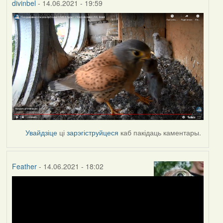
divinbel
- 14.06.2021 - 19:59
Увайдзіце
ці
зарэгіструйцеся
каб пакідаць каментары.
Feather
- 14.06.2021 - 18:02