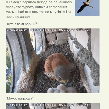
А самец з першага гнязда па-ранейшаму
праяўляе турботу шляхам сагравання
малых. Каб шчэ яны так не мітусіліся і за
пер'е не хапалі...
"Што з вамі рабіць?"
"Можа, пагрэць?"