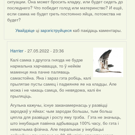
ситуации. Она может бросить кладку, или будет сидеть до
последнего? Что победит голод или материнство? И ещё,
если самка не будет греть постоянно яйца, потомства не
будет?
Увайдзіце
ці
зарэгіструйцеся
каб пакідаць каментары.
Harrier
- 27.05.2022 - 23:36
Калі самка з другога гнязда не будзе
In
нармальна харчавацца, то ў нейкім
reply
маменце яна пачне паляваць
to
самастойна. Яна і зараз гэта робіць, калі
by
прылятае пусты самец і падмяняе яе на кладцы. Але
09Алена
можа і не чакаць самца, бо невядома, калі ён
прыляціць.
Агульна кажучы, існуе заканамернасць у развіцці
зародкаў у яйках: чым зародак большы, тым больш
цяпла для развіцця і росту яму трэба. Гэта не значыць,
што інкубацыя павінна адбывацца 100% часу, бо гэта і
немагчыма фізічна. Але перапынак у інкубацыі