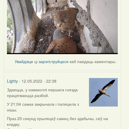
Увайдзіце
ці
зарэгіструйцеся
каб пакідаць каментары.
Lighty
- 12.05.2022 - 22:38
Здаецца, у наваколлі першага гнязда
працягваецца разбой.
У 21:04 самка закрычала і паляцела з
нішы.
Праз 20 секунд прыляцеў самец без здабычы, сеў на
кладку.