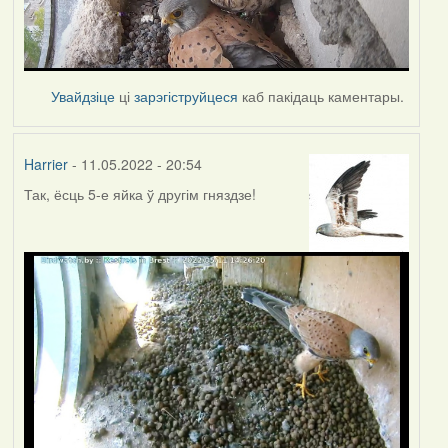
Увайдзіце
ці
зарэгіструйцеся
каб пакідаць каментары.
Harrier
- 11.05.2022 - 20:54
Так, ёсць 5-е яйка ў другім гняздзе!