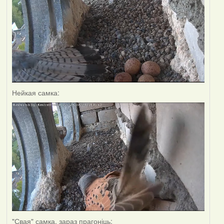
Нейкая самка:
"Свая" самка, зараз прагоніць: