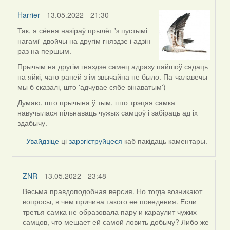
Harrier
- 13.05.2022 - 21:30
Так, я сёння назіраў прылёт 'з пустымі
In
нагамі' двойчы на другім гняздзе і адзін
reply
раз на першым.
to
by
Прычым на другім гняздзе самец адразу пайшоў сядаць
ZNR
на яйкі, чаго раней з ім звычайна не было. Па-чалавечы
мы б сказалі, што 'адчувае сябе вінаватым')
Думаю, што прычына ў тым, што трэцяя самка
навучылася пільнаваць чужых самцоў і забіраць ад іх
здабычу.
Увайдзіце
ці
зарэгіструйцеся
каб пакідаць каментары.
ZNR
- 13.05.2022 - 23:48
Весьма правдоподобная версия. Но тогда возникают
In
вопросы, в чем причина такого ее поведения. Если
reply
третья самка не образовала пару и караулит чужих
to
самцов, что мешает ей самой ловить добычу? Либо же
by