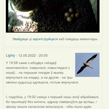
Увайдзіце
ці
зарэгіструйцеся
каб пакідаць каментары.
Lighty
- 12.05.2022 - 20:05
У 19:58 самкі з абодвух гнёздаў
занепакоіліся, пакрычалі, павыглядалі з
нішаў... на першым гняздзе ў выніку
вярнулася на кладку, а на другім - на тры
хвіліны кудысьці адляцела, потым вярнулася.
І, падобна, у 19:02 самца з першай нішы зноў абрабавалі,
бо прыляцеў без анічога, адразу павярнуўся да вуліцы, і
звонку нешта паласатае мільганула - нібы яшчэ адзін