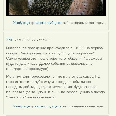
Увайдзіце
ці
зарэгіструйцеся
каб пакідаць каментары.
ZNR
- 13.05.2022 - 21:20
Интересная поведение происходило в ~19:20 на первом
гнезде. Самец вернулся в нишу "с пустыми руками".
Самка увидев это, после короткого "общения" с самцом
куда то удалилась. Далее события развивались по
стандартной процедуре)
Меня тут заинтересовало то, что на этот раз самец НЕ
позвал "по сигналу" самку из гнезда, чтобы лично
передать добычу в другом месте, а как будто сперва
припрятал где то "ужин" и лишь по возвращению в гнездо
"отчитался" где искать пищу.
Увайдзіце
ці
зарэгіструйцеся
каб пакідаць каментары.