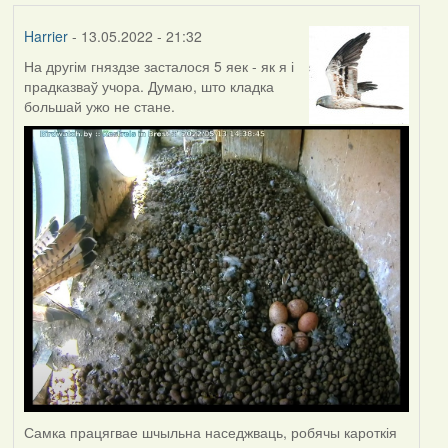
Harrier
- 13.05.2022 - 21:32
На другім гняздзе засталося 5 яек - як я і
прадказваў учора. Думаю, што кладка
большай ужо не стане.
Самка працягвае шчыльна наседжваць, робячы кароткія