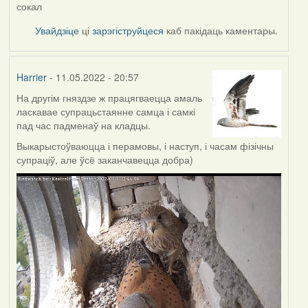
сокал
Увайдзіце
ці
зарэгіструйцеся
каб пакідаць каментары.
Harrier
- 11.05.2022 - 20:57
На другім гняздзе ж працягваецца амаль
ласкавае супрацьстаянне самца і самкі
пад час падменаў на кладцы.
Выкарыстоўваюцца і перамовы, і наступ, і часам фізічны
супраціў, але ўсё заканчавецца добра)