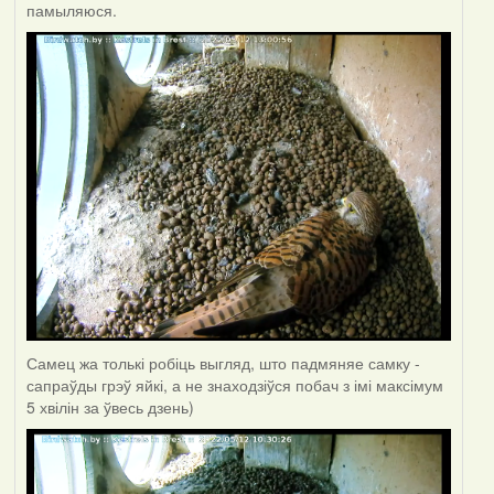
памыляюся.
Самец жа толькі робіць выгляд, што падмяняе самку -
сапраўды грэў яйкі, а не знаходзіўся побач з імі максімум
5 хвілін за ўвесь дзень)