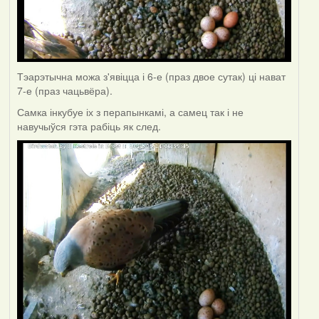
Тэарэтычна можа з'явіцца і 6-е (праз двое сутак) ці нават
7-е (праз чацьвёра).
Самка інкубуе іх з перапынкамі, а самец так і не
навучыўся гэта рабіць як след.