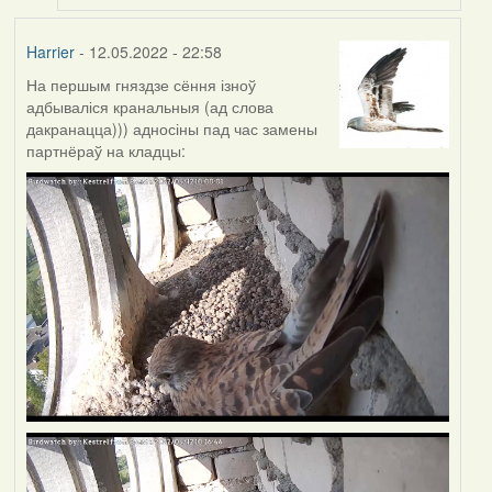
Harrier
- 12.05.2022 - 22:58
На першым гняздзе сёння ізноў
адбываліся кранальныя (ад слова
дакранацца))) адносіны пад час замены
партнёраў на кладцы: