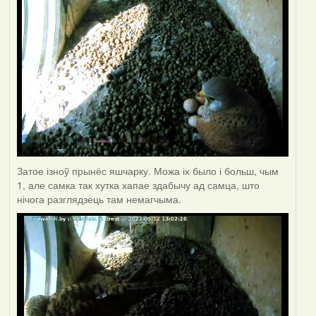
Затое ізноў прынёс яшчарку. Можа іх было і больш, чым
1, але самка так хутка хапае здабычу ад самца, што
нічога разглядзець там немагчыма.