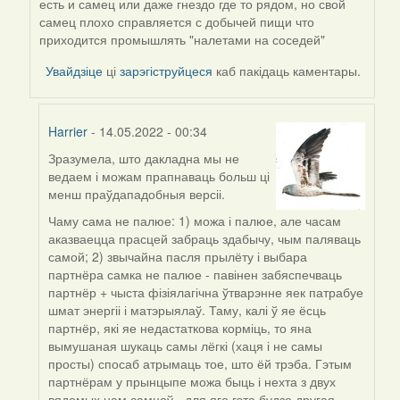
есть и самец или даже гнездо где то рядом, но свой
Harrier
самец плохо справляется с добычей пищи что
приходится промышлять "налетами на соседей"
Увайдзіце
ці
зарэгіструйцеся
каб пакідаць каментары.
Harrier
- 14.05.2022 - 00:34
Зразумела, што дакладна мы не
In
ведаем і можам прапнаваць больш ці
reply
менш праўдападобныя версіі.
to
by
Чаму сама не палюе: 1) можа і палюе, але часам
ZNR
аказваецца прасцей забраць здабычу, чым паляваць
самой; 2) звычайна пасля прылёту і выбара
партнёра самка не палюе - павінен забяспечваць
партнёр + чыста фізіялагічна ўтварэнне яек патрабуе
шмат энергіі і матэрыялаў. Таму, калі ў яе ёсць
партнёр, які яе недастаткова корміць, то яна
вымушаная шукаць самы лёгкі (хаця і не самы
просты) спосаб атрымаць тое, што ёй трэба. Гэтым
партнёрам у прынцыпе можа быць і нехта з двух
вядомых нам самцоў - для яго гэта будзе другая