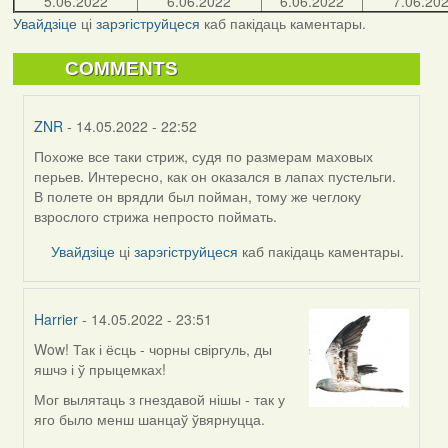
5.06.2022
6.06.2022
6.06.2022
7.06.20
Увайдзіце
ці
зарэгіструйцеся
каб пакідаць каментары.
COMMENTS
ZNR
- 14.05.2022 - 22:52
Похоже все таки стриж, судя по размерам маховых
In
перьев. Интересно, как он оказался в лапах пустельги.
reply
В полете он врядли был пойман, тому же чеглоку
to
взрослого стрижа непросто поймать.
by
Lighty
Увайдзіце
ці
зарэгіструйцеся
каб пакідаць каментары.
Harrier
- 14.05.2022 - 23:51
Wow! Так і ёсць - чорны свіргуль, ды
In
яшчэ і ў прыцемках!
reply
to
Мог вылятаць з гнездавой нішы - так у
by
яго было менш шанцаў ўвярнуцца.
Lighty