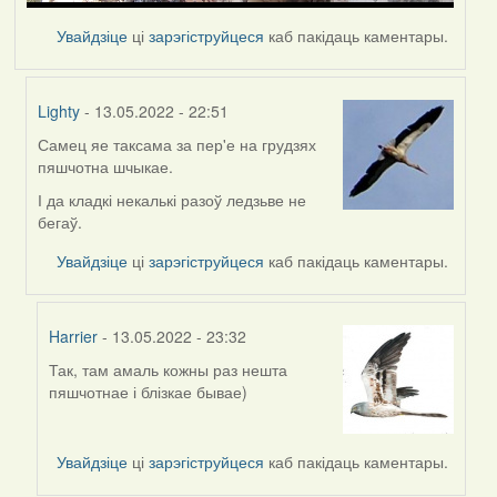
Увайдзіце
ці
зарэгіструйцеся
каб пакідаць каментары.
Lighty
- 13.05.2022 - 22:51
Самец яе таксама за пер'е на грудзях
In
пяшчотна шчыкае.
reply
to
І да кладкі некалькі разоў ледзьве не
by
бегаў.
Harrier
Увайдзіце
ці
зарэгіструйцеся
каб пакідаць каментары.
Harrier
- 13.05.2022 - 23:32
Так, там амаль кожны раз нешта
In
пяшчотнае і блізкае бывае)
reply
to
by
Увайдзіце
ці
зарэгіструйцеся
каб пакідаць каментары.
Lighty