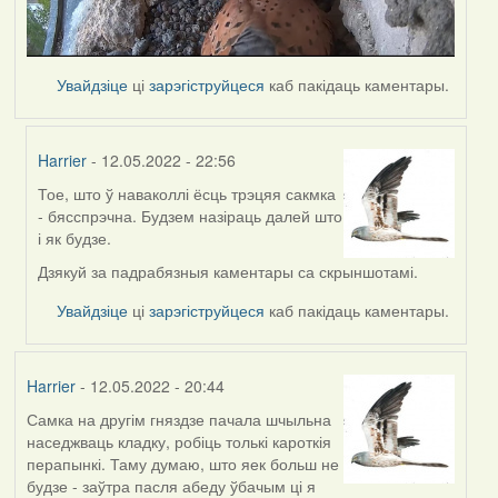
Увайдзіце
ці
зарэгіструйцеся
каб пакідаць каментары.
Harrier
- 12.05.2022 - 22:56
Тое, што ў наваколлі ёсць трэцяя сакмка
In
- бясспрэчна. Будзем назіраць далей што
reply
і як будзе.
to
by
Дзякуй за падрабязныя каментары са скрыншотамі.
Lighty
Увайдзіце
ці
зарэгіструйцеся
каб пакідаць каментары.
Harrier
- 12.05.2022 - 20:44
Самка на другім гняздзе пачала шчыльна
наседжваць кладку, робіць толькі кароткія
перапынкі. Таму думаю, што яек больш не
будзе - заўтра пасля абеду ўбачым ці я