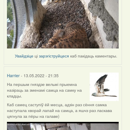
Увайдзіце
ці
зарэгіструйцеся
каб пакідаць каментары.
Harrier
- 13.05.2022 - 21:35
На першым гняздзе вельмі прыемна
назіраць за зменамі самца на самку на
кладцы.
Каб самец саступіў ёй месца, адзін раз сёння самка
наступала хворай лапай на самца, а яшчэ раз ласкава
цягнула за пёры на галаве)