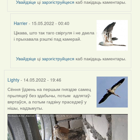
Увайдзіце
ці
зарэгіструйцеся
каб пакідаць каментары.
Harrier
- 15.05.2022 - 00:40
Цікава, што так таго свіргуля і не даела
In
і прыхавала рэшткі пад камерай.
reply
to
by
Увайдзіце
ці
зарэгіструйцеся
каб пакідаць каментары.
Harrier
Lighty
- 14.05.2022 - 19:46
Сёння ўдзень на першым гняздзе самец
прыляцеў без здабычы, потым адлятаў-
вяртаўся, а потым гадзіну праседзеў у
нішы, надзьмуты.