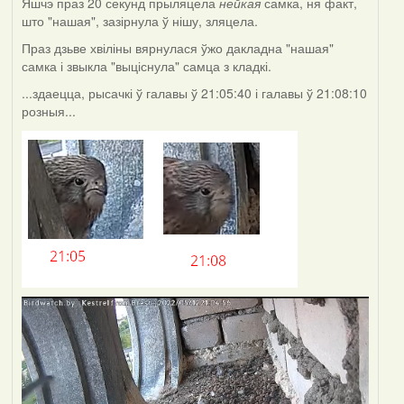
Яшчэ праз 20 секунд прыляцела
нейкая
самка, ня факт,
што "нашая", зазірнула ў нішу, зляцела.
Праз дзьве хвіліны вярнулася ўжо дакладна "нашая"
самка і звыкла "выціснула" самца з кладкі.
...здаецца, рысачкі ў галавы ў 21:05:40 і галавы ў 21:08:10
розныя...