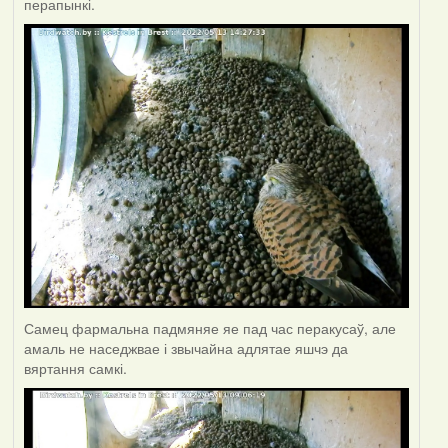
перапынкі.
Самец фармальна падмяняе яе пад час перакусаў, але
амаль не наседжвае і звычайна адлятае яшчэ да
вяртання самкі.