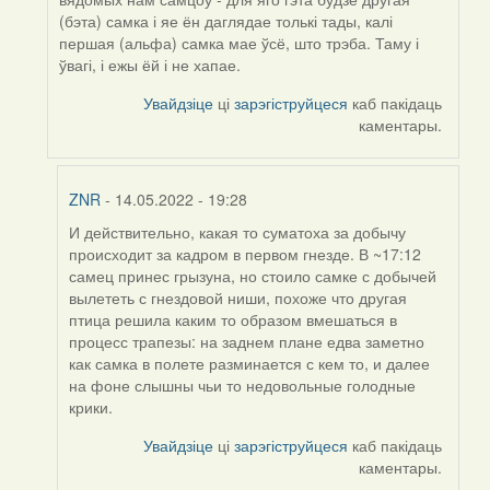
(бэта) самка і яе ён даглядае толькі тады, калі
першая (альфа) самка мае ўсё, што трэба. Таму і
ўвагі, і ежы ёй і не хапае.
Увайдзіце
ці
зарэгіструйцеся
каб пакідаць
каментары.
ZNR
- 14.05.2022 - 19:28
И действительно, какая то суматоха за добычу
In
происходит за кадром в первом гнезде. В ~17:12
reply
самец принес грызуна, но стоило самке с добычей
to
вылететь с гнездовой ниши, похоже что другая
by
птица решила каким то образом вмешаться в
Harrier
процесс трапезы: на заднем плане едва заметно
как самка в полете разминается с кем то, и далее
на фоне слышны чьи то недовольные голодные
крики.
Увайдзіце
ці
зарэгіструйцеся
каб пакідаць
каментары.