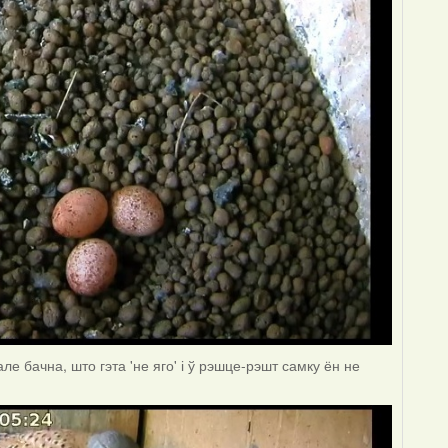
ле бачна, што гэта 'не яго' і ў рэшце-рэшт самку ён не