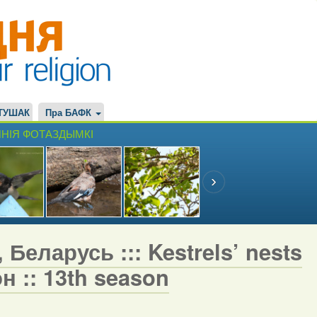
ТУШАК
Пра БАФК
НІЯ ФОТАЗДЫМКІ
Беларусь ::: Kestrels’ nests
н :: 13th season