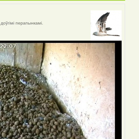
 доўгімі перапынкамі.