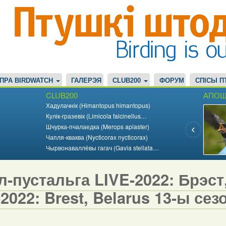
ПРА BIRDWATCH
ГАЛЕРЭЯ
CLUB200
ФОРУМ
СПІСЫ П
CLUB200
АПОШ
Хадулачнік (Himantopus himantopus)
Кулік-гразевік (Limicola falcinellus…
Шчурка-пчалаедка (Merops apiaster)
Чапля-кваква (Nycticorax nycticorax)
Чырвонаваллёвы гагач (Gavia stellata…
-пустальга LIVE-2022: Брэст, 
2022: Brest, Belarus 13-ы сезо