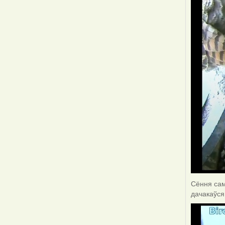
Сёння саме
дачакаўся