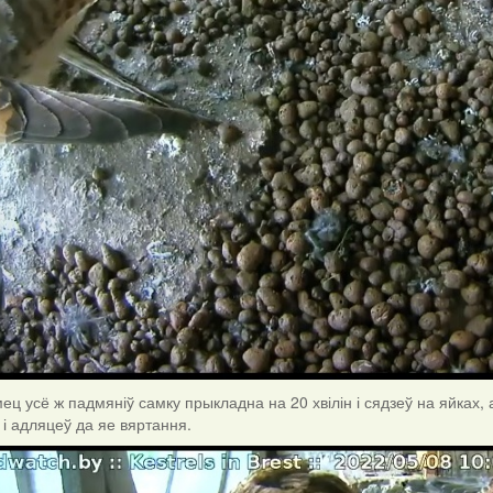
ц усё ж падмяніў самку прыкладна на 20 хвілін і сядзеў на яйках, а
 і адляцеў да яе вяртання.