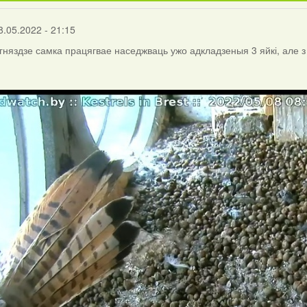
8.05.2022 - 21:15
 гняздзе самка працягвае наседжваць ужо адкладзеныя 3 яйкі, але з