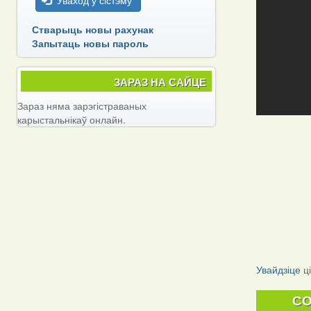
Уваход у сістэму
Стварыць новы рахунак
Запытаць новы пароль
ЗАРАЗ НА САЙЦЕ
Зараз няма зарэгістраваных
карыстальнікаў онлайн.
Увайдзіце
ц
C