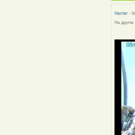
Harrier
- 0
На другім