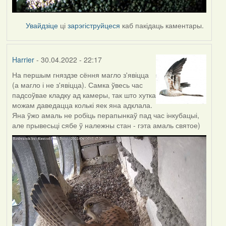
Увайдзіце
ці
зарэгіструйцеся
каб пакідаць каментары.
Harrier
- 30.04.2022 - 22:17
На першым гняздзе сёння магло з'явіцца
(а магло і не з'явіцца). Самка ўвесь час
падсоўвае кладку ад камеры, так што хутка
можам даведацца колькі яек яна адклала.
Яна ўжо амаль не робіць перапынкаў пад час інкубацыі,
але прывесьці сябе ў належны стан - гэта амаль святое)