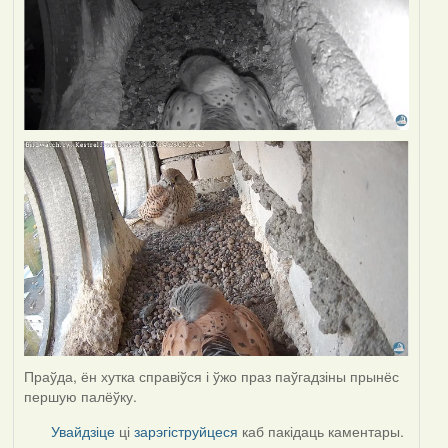
Праўда, ён хутка справіўся і ўжо праз паўгадзіны прынёс
першую палёўку.
Увайдзіце
ці
зарэгіструйцеся
каб пакідаць каментары.