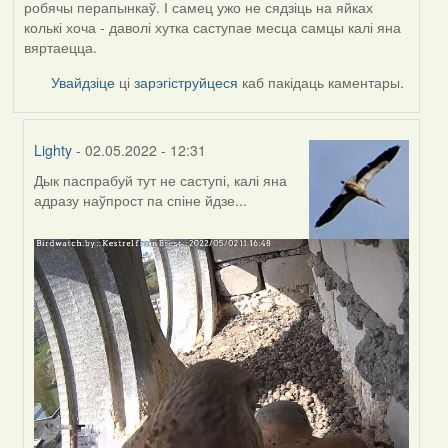
робячы перапынкаў. І самец ужо не сядзіць на яйках
колькі хоча - даволі хутка саступае месца самцы калі яна
вяртаецца.
Увайдзіце
ці
зарэгіструйцеся
каб пакідаць каментары.
Lighty
- 02.05.2022 - 12:31
Дык паспрабуй тут не саступі, калі яна
In
адразу наўпрост па спіне йдзе...
reply
to
by
Harrier