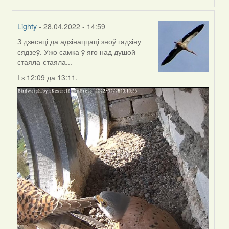
Lighty
- 28.04.2022 - 14:59
З дзесяці да адзінаццаці зноў гадзіну
In
сядзеў. Ужо самка ў яго над душой
reply
стаяла-стаяла...
to
by
І з 12:09 да 13:11.
Harrier