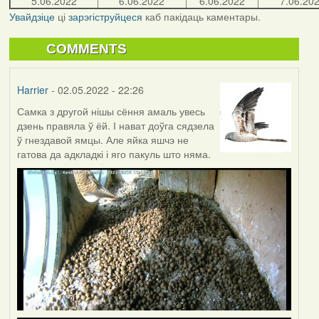
5.06.2022
6.06.2022
6.06.2022
7.06.20
Увайдзіце
ці
зарэгіструйцеся
каб пакідаць каментары.
COMMENTS
Harrier
- 02.05.2022 - 22:26
Самка з другой нішы сёння амаль увесь
дзень правяла ў ёй. І нават доўга сядзела
ў гнездавой ямцы. Але яйка яшчэ не
гатова да адкладкі і яго пакуль што няма.