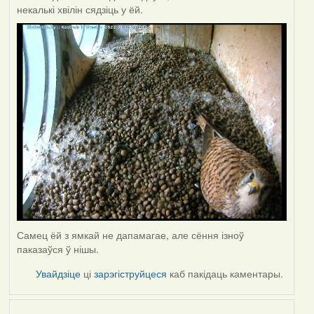
некалькі хвілін сядзіць у ёй.
Самец ёй з ямкай не дапамагае, але сёння ізноў
паказаўся ў нішы.
Увайдзіце
ці
зарэгіструйцеся
каб пакідаць каментары.