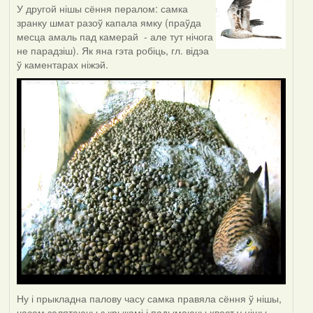
У другой нішы сёння пералом: самка
зранку шмат разоў капала ямку (праўда
месца амаль пад камерай - але тут нічога
не парадзіш). Як яна гэта робіць, гл. відэа
ў каментарах ніжэй.
Ну і прыкладна палову часу самка правяла сёння ў нішы,
часам залятаючы з крыкамі і падымаючы хвост у нішы -