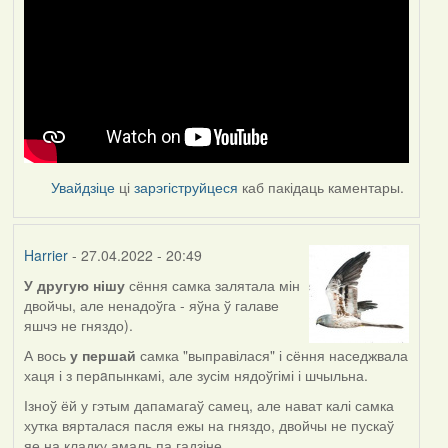
Увайдзіце
ці
зарэгіструйцеся
каб пакідаць каментары.
Harrier
- 27.04.2022 - 20:49
У другую нішу
сёння самка залятала мін
двойчы, але ненадоўга - яўна ў галаве
яшчэ не гняздо).
А вось
у першай
самка "выправілася" і сёння наседжвала
хаця і з перaпынкамі, але зусім нядоўгімі і шчыльна.
Ізноў ёй у гэтым дапамагаў самец, але нават калі самка
хутка вярталася пасля ежы на гняздо, двойчы не пускаў
яе на кладку амаль па гадзіне.