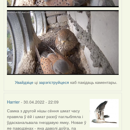
Увайдзіце
ці
зарэгіструйцеся
каб пакідаць каментары.
Harrier
- 30.04.2022 - 22:09
Самка з другой нішы сёння шмат часу
правяла ў ёй і шмат разоў паглыбляла і
ўдасканальвала гнездавую ямку. Новае ў
яе паводзінах - яна даволі доўга, па