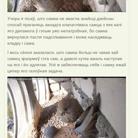
Учора я пісаў, што самка не змагла знайсці дзейсны
спосаб праганяць занадта клапатлівага самца з яек калі
яго дапамога ў гэтым ужо непатрэбная, бо самка
вярнулася пасля падсілкавання і можа наседжваць
кладку і сама.
І вось сёння аказалася, што самка больш не чакае каб
самец зразумеў гэта сам, а даволі хутка амаль наступае
на яго і ён адлятае. Усё ж забяспечваць сябе і самку ежай
цяпер яго галоўная задача.