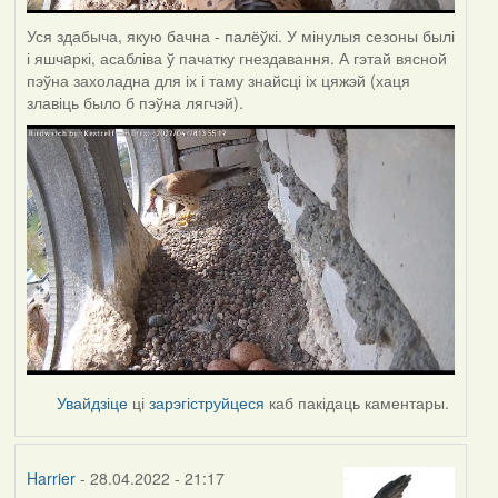
Уся здабыча, якую бачна - палёўкі. У мінулыя сезоны былі
і яшчaркі, асабліва ў пачатку гнездавання. А гэтай вясной
пэўна захоладна для іх і таму знайсці іх цяжэй (хаця
злавіць было б пэўна лягчэй).
Увайдзіце
ці
зарэгіструйцеся
каб пакідаць каментары.
Harrier
- 28.04.2022 - 21:17