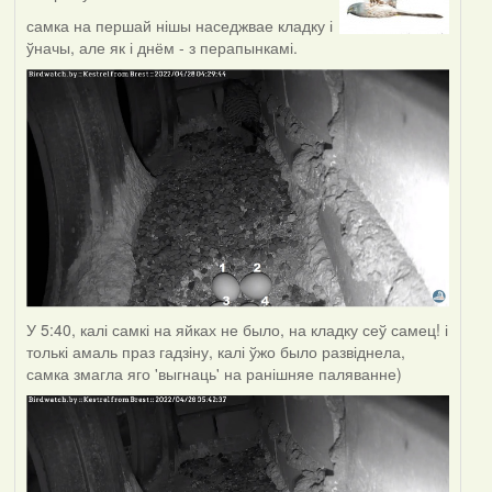
самка на першай нішы наседжвае кладку і
ўначы, але як і днём - з перапынкамі.
У 5:40, калі самкі на яйках не было, на кладку сеў самец! і
толькі амаль праз гадзіну, калі ўжо было развіднела,
самка змагла яго 'выгнаць' на ранішняе паляванне)