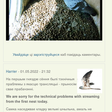
Увайдзіце
ці
зарэгіструйцеся
каб пакідаць каментары.
Harrier
- 01.05.2022 - 21:32
На першым гняздзе сёння былі тэхнічныя
праблемы з якасцю трансляцыі - прыносім
свае прабачэнні.
We are sorry for the technical problems with streaming
from the first nest today.
Cамка наседжвае кладку вельмі шчыльна, амаль не