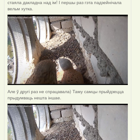
стаяла дакладна над ім! І першы раз гэта падзейнічала
вельм хутка.
Але ў другі раз не спрацавала) Таму самцы прыйдзецца
прыдумваць нешта іншае.