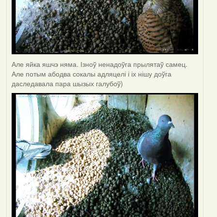
Але яйка яшчэ няма. Ізноў ненадоўга прылятаў самец.
Але потым абодва сокалы адляцелі і іх нішу доўга
даследавала пара шызых галубоў)