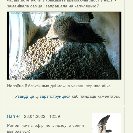
заманівала самца і запрашала на капуляцыю?
Напэўна ў бліжэйшыя дні можна чакаць першае яйка.
Увайдзіце
ці
зарэгіструйцеся
каб пакідаць каментары.
Harrier
- 28.04.2022 - 12:59
Раней 'начны эфір' не глядзеў, а сёння
выправіўся: