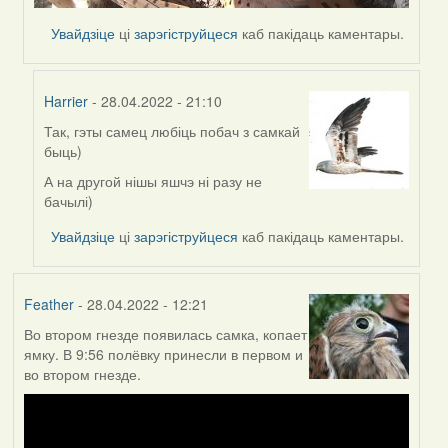
Увайдзіце
ці
зарэгіструйцеся
каб пакідаць каментары.
Harrier
- 28.04.2022 - 21:10
Так, гэты самец любіць побач з самкай
In
быць)
reply
to
А на другой нішы яшчэ ні разу не
by
бачылі)
Lighty
Увайдзіце
ці
зарэгіструйцеся
каб пакідаць каментары.
Feather
- 28.04.2022 - 12:21
Во втором гнезде появилась самка, копает
ямку. В 9:56 полёвку принесли в первом и
во втором гнезде.