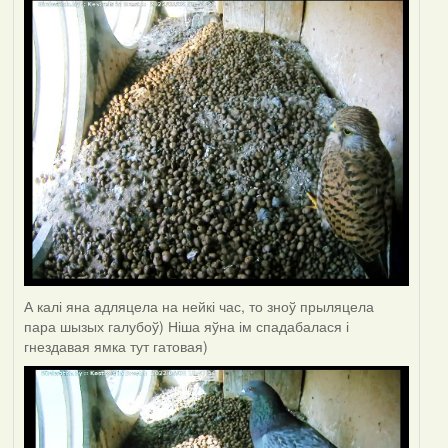
А калі яна адляцела на нейкі час, то зноў прыляцела
пара шызых галубоў) Ніша яўна ім спадабалася і
гнездавая ямка тут гатовая)