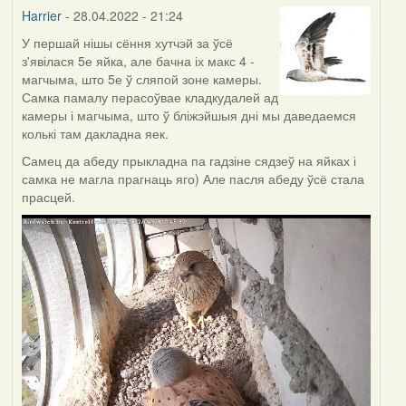
Harrier
Harrier
- 28.04.2022 - 21:24
У першай нішы сёння хутчэй за ўсё
з'явілася 5е яйка, але бачна іх макс 4 -
магчыма, што 5е ў сляпой зоне камеры.
Самка памалу перасоўвае кладкудалей ад
камеры і магчыма, што ў бліжэйшыя дні мы даведаемся
колькі там дакладна яек.
Самец да абеду прыкладна па гадзіне сядзеў на яйках і
самка не магла прагнаць яго) Але пасля абеду ўсё стала
прасцей.