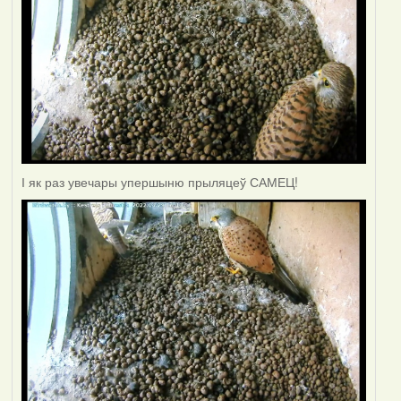
І як раз увечары упершыню прыляцеў САМЕЦ!