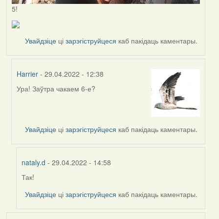
5!
Увайдзіце
ці
зарэгіструйцеся
каб пакідаць каментары.
Harrier
- 29.04.2022 - 12:38
Ура! Заўтра чакаем 6-е?
In
reply
to
by
Увайдзіце
ці
зарэгіструйцеся
каб пакідаць каментары.
nataly.d
nataly.d
- 29.04.2022 - 14:58
Так!
In
reply
Увайдзіце
ці
зарэгіструйцеся
каб пакідаць каментары.
to
by