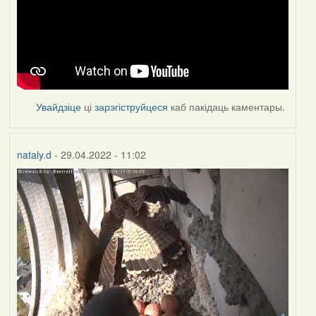
Увайдзіце
ці
зарэгіструйцеся
каб пакідаць каментары.
nataly.d
- 29.04.2022 - 11:02