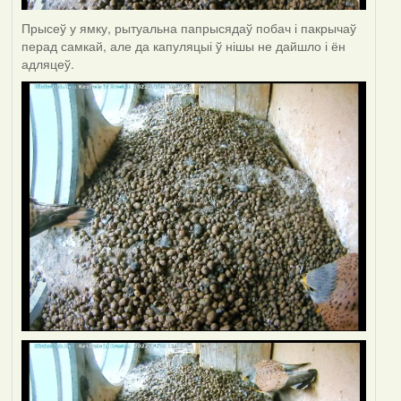
Прысеў у ямку, рытуальна папрысядаў побач і пакрычаў
перад самкай, але да капуляцыі ў нішы не дайшло і ён
адляцеў.