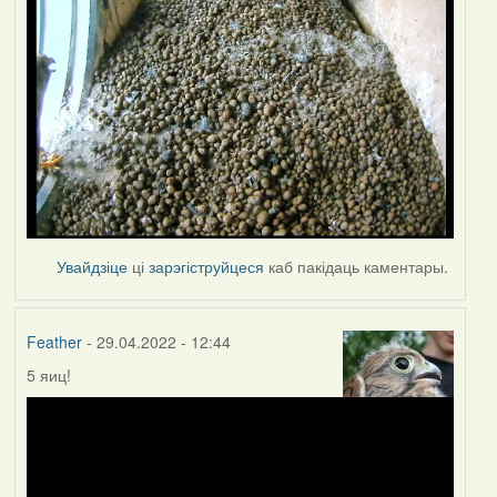
Увайдзіце
ці
зарэгіструйцеся
каб пакідаць каментары.
Feather
- 29.04.2022 - 12:44
5 яиц!