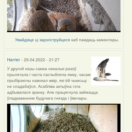
Увайдзіце
ці
зарэгіструйцеся
каб пакідаць каментары.
Harrier
- 29.04.2022 - 21:27
У другой нішы самка некалькі разоў
прылятала і часта паглыбляла ямку, часам
прыбіраючы навокал жвір, які ёй чымсьці
не спадабаўся. Асабліва актыўна гэта
адбывалася зранку. Але працягнула займацца
ўладкаваннем будучага гнязда і ўвечары.