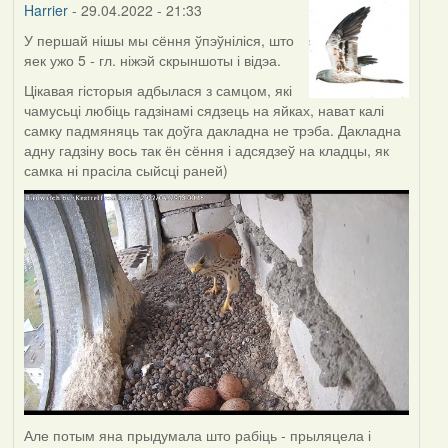
Harrier
- 29.04.2022 - 21:33
У першай нішы мы сёння ўпэўніліся, што
яек ужо 5 - гл. ніжэй скрыншоты і відэа.
Цікавая гісторыя адбылася з самцом, які
чамусьці любіць гадзінамі сядзець на яйках, нават калі
самку падмяняць так доўга дакладна не трэба. Дакладна
адну гадзіну вось так ён сёння і адсядзеў на кладцы, як
самка ні прасіла сыйсці раней)
Але потым яна прыдумала што рабіць - прыляцела і