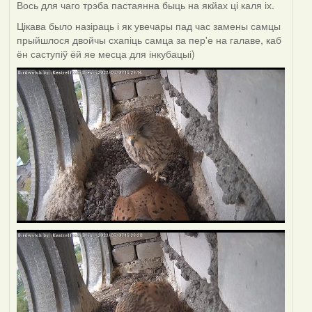
Вось для чаго трэба пастаянна быць на якйах ці каля іх.
Цікава было назіраць і як увечары пад час замены самцы
прыйшлося двойчы схапіць самца за пер'е на галаве, каб
ён саступіў ёй яе месца для інкубацыі)