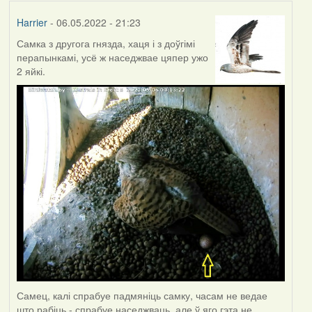
Harrier
- 06.05.2022 - 21:23
Самка з другога гнязда, хаця і з доўгімі
перапынкамі, усё ж наседжвае цяпер ужо
2 яйкі.
Самец, калі спрабуе падмяніць самку, часам не ведае
што рабіць - спрабуе наседжваць, але ў яго гэта не