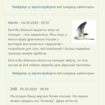
Увайдзіце
ці
зарэгіструйцеся
каб пакідаць каментары.
Harrier
- 04.05.2022 - 22:57
Калі Вы ўбачылі вырасты знізу на
In
пальцах - гэта нармальна. Яны ёсць у
reply
многіх відаў драпежных птушак у
to
выглядзе выступаючых падушачак і
by
патрэбныя для таго, каб шчыльней і больш надзейна
ZNR
трымаць жывую здабычу.
Калі ж Вы ўбачылі нешта на пальцах зверху, то гэта
хутчэй за ўсё нейкая хвароба ціпа віруснай папіломы.
Увайдзіце
ці
зарэгіструйцеся
каб пакідаць каментары.
ZNR
- 05.05.2022 - 08:59
На вторую Вашу версию более похоже. На скрине
In
можно увидеть эту "болячку". Даже когти не
reply