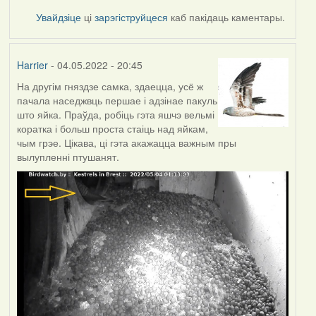
Увайдзіце
ці
зарэгіструйцеся
каб пакідаць каментары.
Harrier
- 04.05.2022 - 20:45
На другім гняздзе самка, здаецца, усё ж
пачала наседжвць першае і адзінае пакуль
што яйка. Праўда, робіць гэта яшчэ вельмі
коратка і больш проста стаіць над яйкам,
чым грэе. Цікава, ці гэта акажацца важным пры
вылупленні птушанят.