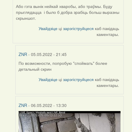
ZNR
Або гэта вынік нейкай хваробы, або траўмы. Буду
прыглядацца і было б добра зрабіць больш выразны
скрыншот.
Увайдзіце
ці
зарэгіструйцеся
каб пакідаць
каментары.
ZNR
- 05.05.2022 - 21:45
По возможности, попробую "споймать" более
In
детальный скрин
reply
to
Увайдзіце
ці
зарэгіструйцеся
каб пакідаць
by
каментары.
Harrier
ZNR
- 06.05.2022 - 13:30
In
reply
to