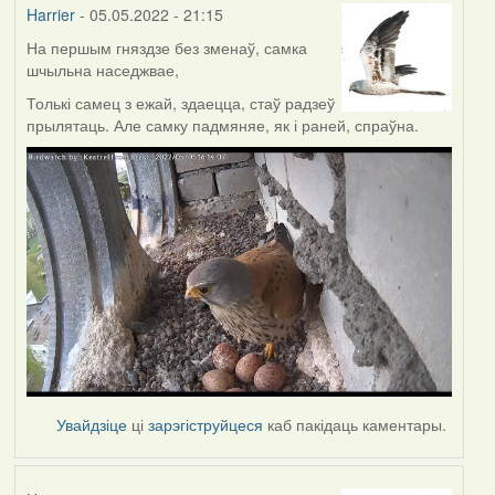
Harrier
- 05.05.2022 - 21:15
На першым гняздзе без зменаў, самка
шчыльна наседжвае,
Толькі самец з ежай, здаецца, стаў радзеў
прылятаць. Але самку падмяняе, як і раней, спраўна.
Увайдзіце
ці
зарэгіструйцеся
каб пакідаць каментары.