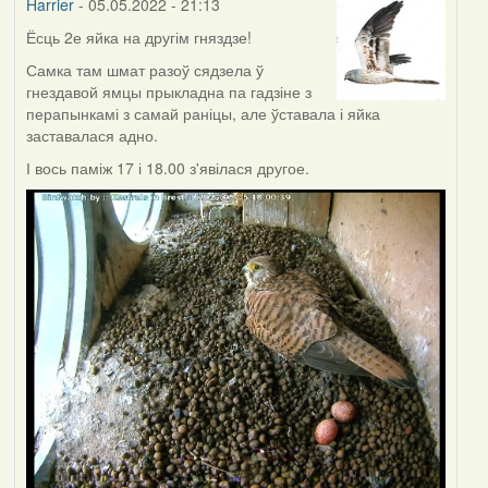
Harrier
- 05.05.2022 - 21:13
Ёсць 2е яйка на другім гняздзе!
Самка там шмат разоў сядзела ў
гнездавой ямцы прыкладна па гадзіне з
перапынкамі з самай раніцы, але ўставала і яйка
заставалася адно.
І вось паміж 17 і 18.00 з'явілася другое.