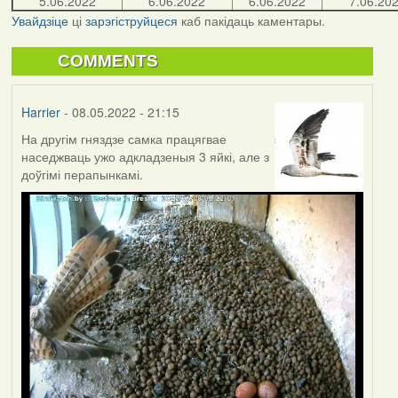
5.06.2022
6.06.2022
6.06.2022
7.06.20
Увайдзіце
ці
зарэгіструйцеся
каб пакідаць каментары.
COMMENTS
Harrier
- 08.05.2022 - 21:15
На другім гняздзе самка працягвае
наседжваць ужо адкладзеныя 3 яйкі, але з
доўгімі перапынкамі.