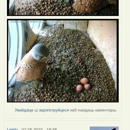
Увайдзіце
ці
зарэгіструйцеся
каб пакідаць каментары.
Lighty
- 07.05.2022 - 18:38