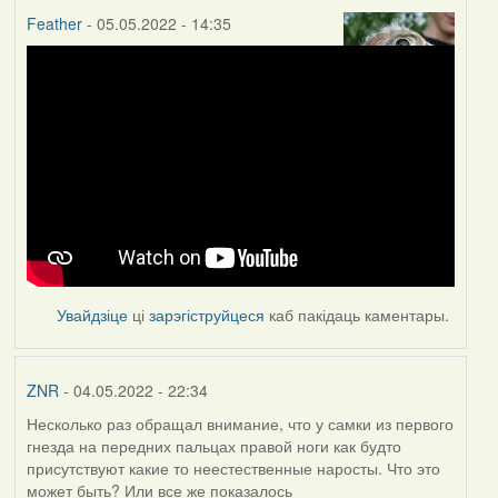
Feather
- 05.05.2022 - 14:35
Увайдзіце
ці
зарэгіструйцеся
каб пакідаць каментары.
ZNR
- 04.05.2022 - 22:34
Несколько раз обращал внимание, что у самки из первого
гнезда на передних пальцах правой ноги как будто
присутствуют какие то неестественные наросты. Что это
может быть? Или все же показалось