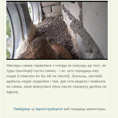
Увечары самка сарвалася з гнязда за секунды да таго, як
туды прыляцеў пусты самец - г.зн. што перадаць ежу
недзе ў паветры ён бы ёй не паспеў. Значыць, заставіў
здабычу недзе недалёка і там, дзе гэта ведала і знайшла
яе самка, якая вярнулася яўна пасля перакусу далёка не
адразу.
Увайдзіце
ці
зарэгіструйцеся
каб пакідаць каментары.