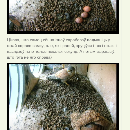
Цікава, што самец сёння ізноў спрабаваў падмяніць у
гэтай справе самку, але, як і раней, круціўся і так і гэтак, і
пасядзеў на іх толькі некалькі секунд. А потым вырашыў,
што гэта не яго справа)