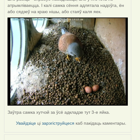
атрымліваецца. І калі самка сёння адлятала надоўга, ён
або сядзеў на краю нішы, або стаяў каля яек.
Заўтра самка хутчэй за ўсё адкладзе тут 3-е яйка.
Увайдзіце
ці
зарэгіструйцеся
каб пакідаць каментары.