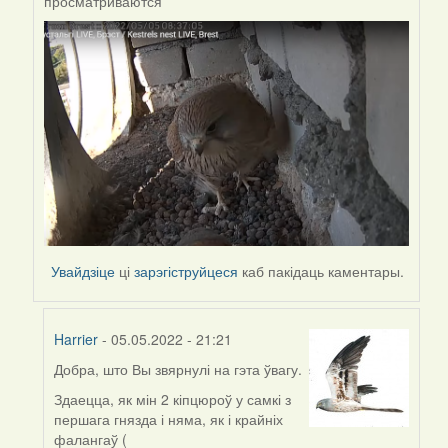
просматриваются
to
by
Harrier
Увайдзіце
ці
зарэгіструйцеся
каб пакідаць каментары.
Harrier
- 05.05.2022 - 21:21
Добра, што Вы звярнулі на гэта ўвагу.
In
reply
Здаецца, як мін 2 кіпцюроў у самкі з
to
першага гнязда і няма, як і крайніх
by
фалангаў (