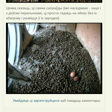
Цяжка сказаць, ці самка сапраўды ўжо наседжвае - хаця і
з доўгімі перапынкамі, ці проста сядзіць на яйках без іх
абагрэву і развіцця ў іх зародкаў.
Увайдзіце
ці
зарэгіструйцеся
каб пакідаць каментары.