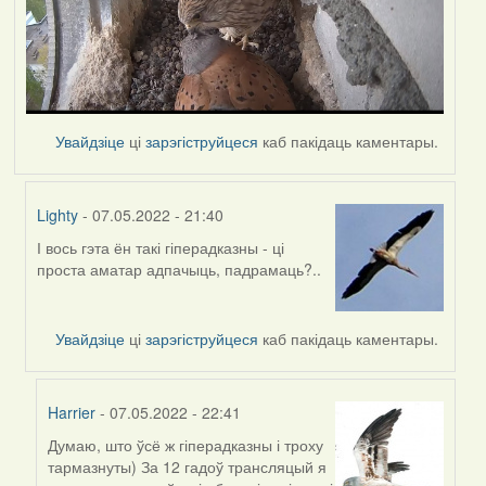
Увайдзіце
ці
зарэгіструйцеся
каб пакідаць каментары.
Lighty
- 07.05.2022 - 21:40
І вось гэта ён такі гіперадказны - ці
In
проста аматар адпачыць, падрамаць?..
reply
to
by
Увайдзіце
ці
зарэгіструйцеся
каб пакідаць каментары.
Harrier
Harrier
- 07.05.2022 - 22:41
Думаю, што ўсё ж гіперадказны і троху
In
тармазнуты) За 12 гадоў трансляцый я
reply