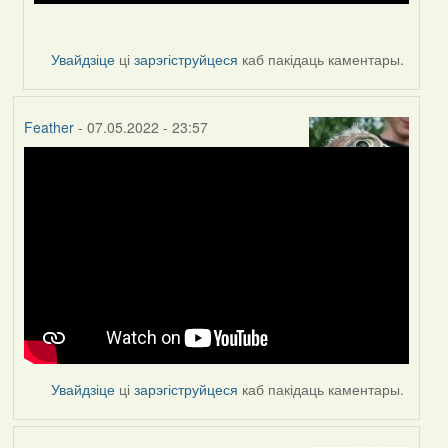
Увайдзіце
ці
зарэгіструйцеся
каб пакідаць каментары.
Feather
- 07.05.2022 - 23:57
Увайдзіце
ці
зарэгіструйцеся
каб пакідаць каментары.