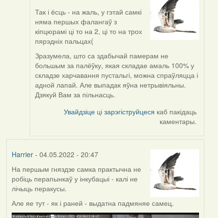
Так і ёсць - на жаль, у гэтай самкі
In
няма першых фалангаў з
reply
кіпцюрамі ці то на 2, ці то на трох
to
пярэдніх пальцах(
by
ZNR
Зразумела, што са здабычай памерам не
большым за палёўку, якая складае амаль 100% у
складзе харчавання пустальгі, можна спраўляцца і
адной лапай. Але выпадак яўна нетрывіяльны.
Дзякуй Вам за пільнасць.
Увайдзіце
ці
зарэгіструйцеся
каб пакідаць
каментары.
Harrier
- 04.05.2022 - 20:47
На першым гняздзе самка практычна не
робіць перапынкаў у інкубацыі - калі не
лічыць перакусы.
Але яе тут - як і раней - выдатна падмяняе самец.