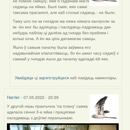
не помню самцоў, якія б гадзінамі маглі
to
сядзець на яйках. Былі такія, якіх самкі
by
таксама праганялі, але каб столькі сядзець - не было.
Lighty
Таму што па-за гняздом жа няма ніякага кантролю за
ім -ён мог бы адляцець і пасядзець-падрамаць дзе-
небудзь паблізу ці далёка ад гнязда без праблем і
колькі хоча. А ён жа ціпа дапамагае самцы.
Яшчэ ў самым пачатку была заўвжна яго
надзвычайная клапатлівасць, бо ён шмат часу сядзеў з
самкай у гняздзе яшчэ да пачатку адкладкі ёй яек.
Увайдзіце
ці
зарэгіструйцеся
каб пакідаць каментары.
Harrier
- 07.05.2022 - 20:39
У другой нішы практычна 'па плану' самка
адклала сёння 3-е яйка і працягвае
наседжваць з доўгімі перапынкамі.