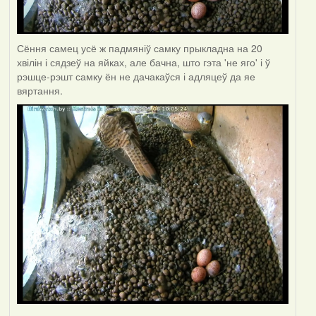
Сёння самец усё ж падмяніў самку прыкладна на 20
хвілін і сядзеў на яйках, але бачна, што гэта 'не яго' і ў
рэшце-рэшт самку ён не дачакаўся і адляцеў да яе
вяртання.