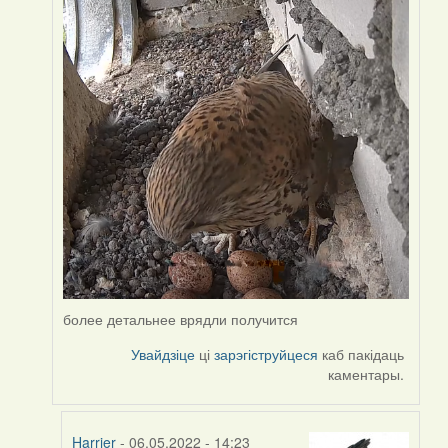
by
Harrier
более детальнее врядли получится
Увайдзіце
ці
зарэгіструйцеся
каб пакідаць
каментары.
Harrier
- 06.05.2022 - 14:23