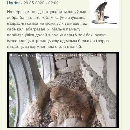
Harrier
- 29.05.2022 - 22:02
На першым гняздзе птушаняты актыўныя,
добра бачна, што іх 5. Яны ўжо заўважна
падраслі і самка не можа ўсіх загнаць пад
сябе калі абагравае іх. Малыя памалу
перамясціліся далей з-пад камеры ў той бок, адкуль
імавернасць атрымаць ежу ад мамы большая і зараз
глядзець за кармленнем стала цікавей.