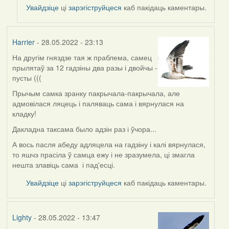
to
Увайдзіце
ці
зарэгіструйцеся
каб пакідаць каментары.
by
ZNR
Harrier
- 28.05.2022 - 23:13
На другім гняздзе тая ж праблема, самец
прылятаў за 12 гадзіны два разы і двойчы -
пусты (((
Прычым самка зранку пакрычала-пакрычала, але
адмовілася ляцець і паляваць сама і вярнулася на
кладку!
Дакладна таксама было адзін раз і ўчора...
А вось пасля абеду адляцела на гадзіну і калі вярнулася,
то яшчэ прасіла ў самца ежу і не зразумела, ці змагла
нешта злавіць сама і пад'есці.
Увайдзіце
ці
зарэгіструйцеся
каб пакідаць каментары.
Lighty
- 28.05.2022 - 13:47