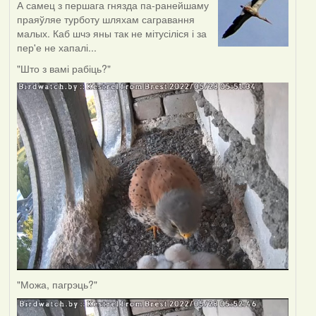
А самец з першага гнязда па-ранейшаму
праяўляе турботу шляхам сагравання
малых. Каб шчэ яны так не мітусіліся і за
пер'е не хапалі...
"Што з вамі рабіць?"
"Можа, пагрэць?"