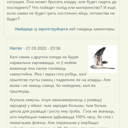
ситуации. Она может бросить кладку, или будет сидеть до
последнего? Что победит голод или материнство? И ещё,
если самка не будет греть постоянно яйца, потомства не
будет?
Увайдзіце
ці
зарэгіструйцеся
каб пакідаць каментары.
Harrier
- 27.05.2022 - 23:36
Калі самка з другога гнязда не будзе
In
нармальна харчавацца, то ў нейкім
reply
маменце яна пачне паляваць
to
самастойна. Яна і зараз гэта робіць, калі
by
прылятае пусты самец і падмяняе яе на кладцы. Але
09Алена
можа і не чакаць самца, бо невядома, калі ён
прыляціць.
Агульна кажучы, існуе заканамернасць у развіцці
зародкаў у яйках: чым зародак большы, тым больш
цяпла для развіцця і росту яму трэба. Гэта не значыць,
што інкубацыя павінна адбывацца 100% часу, бо гэта і
немагчыма фізічна. Але перапынак у інкубацыі