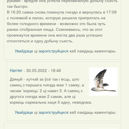
руками - врядли она успела перехваченую добычу съесть
так быстро.
В 16:20 самка снова покинула гнездо и вернулась в 17:09
с полевкой в лапах, которую решила припрятать на
более голодного времени - возможно это была чуть
ранее отобранная пища. Сомневаюсь, что за этот
промежуток времени она могла два раза успешно
отохотиться и одну добычу съесть.
Увайдзіце
ці
зарэгіструйцеся
каб пакідаць каментары.
Harrier
- 30.05.2022 - 18:46
Дзякуй - хутчэй за ўсё так і ёсць, што
In
самец з першага гнязда мае 1 самку, а
reply
часам 'корміць' 2 ці нават 3. А самец з
to
другога гнязда мае 2 самак, але ці
by
корміць нармальна хаця б адну, невядома.
ZNR
Увайдзіце
ці
зарэгіструйцеся
каб пакідаць каментары.