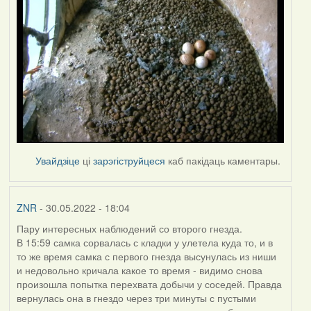
Увайдзіце
ці
зарэгіструйцеся
каб пакідаць каментары.
ZNR
- 30.05.2022 - 18:04
Пару интересных наблюдений со второго гнезда.
В 15:59 самка сорвалась с кладки у улетела куда то, и в
то же время самка с первого гнезда высунулась из ниши
и недовольно кричала какое то время - видимо снова
произошла попытка перехвата добычи у соседей. Правда
вернулась она в гнездо через три минуты с пустыми