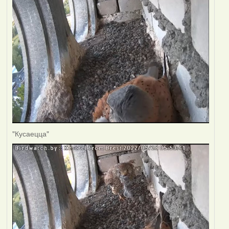
"Кусаецца"