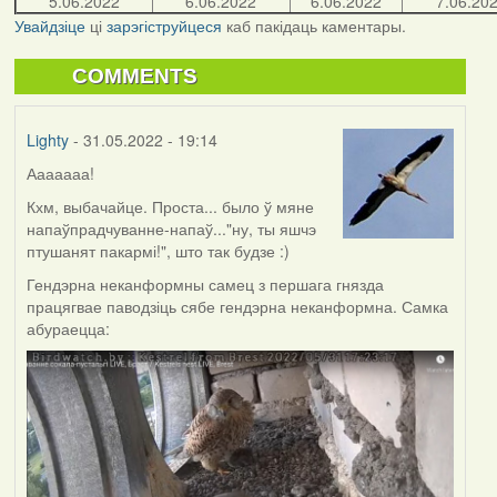
5.06.2022
6.06.2022
6.06.2022
7.06.20
Увайдзіце
ці
зарэгіструйцеся
каб пакідаць каментары.
COMMENTS
Lighty
- 31.05.2022 - 19:14
Ааааааа!
Кхм, выбачайце. Проста... было ў мяне
напаўпрадчуванне-напаў..."ну, ты яшчэ
птушанят пакармі!", што так будзе :)
Гендэрна неканформны самец з першага гнязда
працягвае паводзіць сябе гендэрна неканформна. Самка
абураецца: