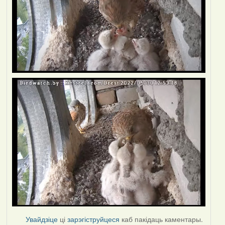
Увайдзіце
ці
зарэгіструйцеся
каб пакідаць каментары.