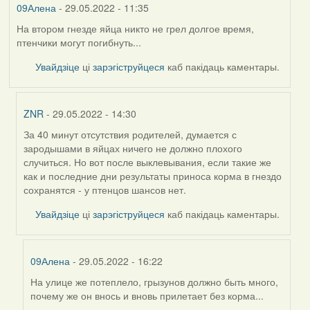
09Алена
- 29.05.2022 - 11:35
На втором гнезде яйца никто не грел долгое время,
птенчики могут погибнуть...
Увайдзіце
ці
зарэгіструйцеся
каб пакідаць каментары.
ZNR
- 29.05.2022 - 14:30
За 40 минут отсутствия родителей, думается с
In
зародышами в яйцах ничего не должно плохого
reply
случиться. Но вот после выклевывания, если такие же
to
как и последние дни результаты приноса корма в гнездо
by
сохранятся - у птенцов шансов нет.
09Алена
Увайдзіце
ці
зарэгіструйцеся
каб пакідаць каментары.
09Алена
- 29.05.2022 - 16:22
На улице же потеплело, грызунов должно быть много,
In
почему же он внось и вновь прилетает без корма...
reply