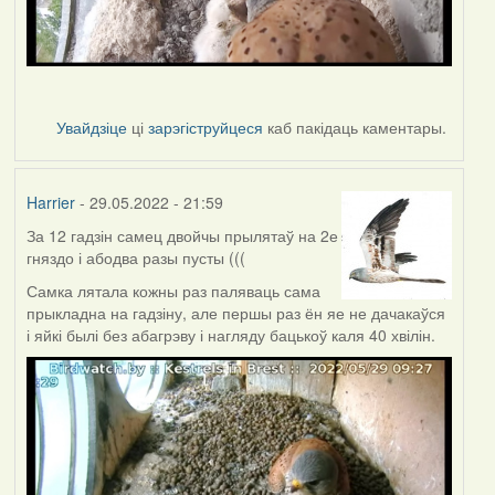
Увайдзіце
ці
зарэгіструйцеся
каб пакідаць каментары.
Harrier
- 29.05.2022 - 21:59
За 12 гадзін самец двойчы прылятаў на 2е
гняздо і абодва разы пусты (((
Самка лятала кожны раз паляваць сама
прыкладна на гадзіну, але першы раз ён яе не дачакаўся
і яйкі былі без абагрэву і нагляду бацькоў каля 40 хвілін.