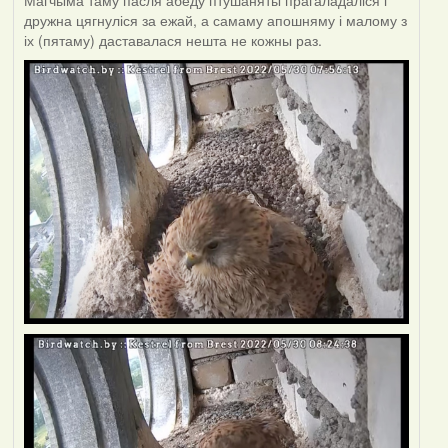
Магчыма таму пасля абеду птушаняты прагаладаліся і
дружна цягнуліся за ежай, а самаму апошняму і малому з
іх (пятаму) даставалася нешта не кожны раз.