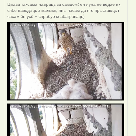
Цікава таксама назіраць за самцом: ён яўна не ведае як
сябе паводзіць з малымі, яны часам да яго прыстаюць і
часам ён усё ж спрабуе іх абаграваць)