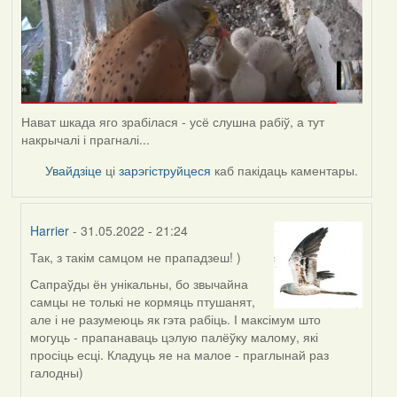
Нават шкада яго зрабілася - усё слушна рабіў, а тут
накрычалі і прагналі...
Увайдзіце
ці
зарэгіструйцеся
каб пакідаць каментары.
Harrier
- 31.05.2022 - 21:24
Так, з такім самцом не прападзеш! )
In
reply
Сапраўды ён унікальны, бо звычайна
to
самцы не толькі не кормяць птушанят,
by
але і не разумеюць як гэта рабіць. І максімум што
Lighty
могуць - прапанаваць цэлую палёўку малому, які
просіць есці. Кладуць яе на малое - праглынай раз
галодны)