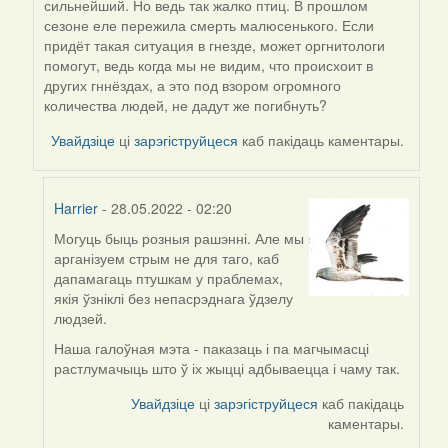
сильнейший. Но ведь так жалко птиц. В прошлом
reply
сезоне еле пережила смерть малюсенького. Если
to
придёт такая ситуация в гнезде, может оргнитологи
by
помогут, ведь когда мы не видим, что происхоит в
Harrier
других гннёздах, а это под взором огромного
количества людей, не дадут же погибнуть?
Увайдзіце
ці
зарэгіструйцеся
каб пакідаць каментары.
Harrier
- 28.05.2022 - 02:20
Могуць быць розныя рашэнні. Але мы
In
арганізуем стрым не для таго, каб
reply
дапамагаць птушкам у праблемах,
to
якія ўзніклі без непасрэднага ўдзелу
by
людзей.
09Алена
Наша галоўная мэта - паказаць і па магчымасці
растлумачыць што ў іх жыцці адбываецца і чаму так.
Увайдзіце
ці
зарэгіструйцеся
каб пакідаць
каментары.