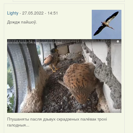
Lighty
- 27.05.2022 - 14:51
Дождж пайшоў.
Птушаняты пасля дзьвух скрадзеных палёвак трохі
галодныя...