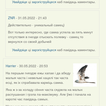
Увайдзіце
ці
зарэгіструйцеся
каб пакідаць каментары.
ZNR
- 31.05.2022 - 21:43
Действительно - уникальный самец)
In
reply
Вот только интересно, где самка успела за пять минут
to
отсутствия в гнезде отыскать полевку - самец то
by
вернулся со своей добычей
Lighty
Увайдзіце
ці
зарэгіструйцеся
каб пакідаць каментары.
Harrier
- 30.05.2022 - 20:53
На першым гняздзе ежы хапае і да абеду
малыя часта і невельмі хацелі так часта
есці, як іх спрабавала карміць самка.
Яна ж з-за холаду сёння часта сядзела на малых
распушаная і грэла па-максімуму. Але ўжо і пачала на
кароткі час пакідаць самых.