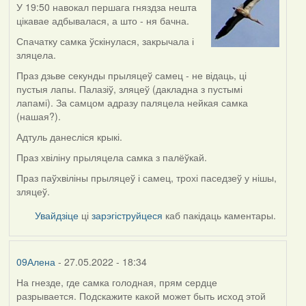
У 19:50 навокал першага гняздза нешта
цікавае адбывалася, а што - ня бачна.
Спачатку самка ўскінулася, закрычала і
зляцела.
Праз дзьве секунды прыляцеў самец - не відаць, ці
пустыя лапы. Палазіў, зляцеў (дакладна з пустымі
лапамі). За самцом адразу паляцела нейкая самка
(нашая?).
Адтуль данесліся крыкі.
Праз хвіліну прыляцела самка з палёўкай.
Праз паўхвіліны прыляцеў і самец, трохі паседзеў у нішы,
зляцеў.
Увайдзіце
ці
зарэгіструйцеся
каб пакідаць каментары.
09Алена
- 27.05.2022 - 18:34
На гнезде, где самка голодная, прям сердце
разрывается. Подскажите какой может быть исход этой