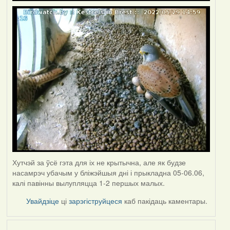
Хутчэй за ўсё гэта для іх не крытычна, але як будзе
насамрэч убачым у бліжэйшыя дні і прыкладна 05-06.06,
калі павінны вылупляцца 1-2 першых малых.
Увайдзіце
ці
зарэгіструйцеся
каб пакідаць каментары.