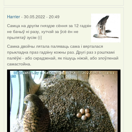
Harrier
- 30.05.2022 - 20:49
Самца на другім гняздзе сёння за 12 гадзін
не бачыў ні разу, хутчэй за ўсё ён не
прылятаў зусім (((
Самка двойчы лятала паляваць сама і вярталася
прыкладна праз гадзіну кожны раз. Другі раз з рэшткамі
палёўкі - або скрадзенай, як пішуць ніжэй, або злоўленай
самастойна.