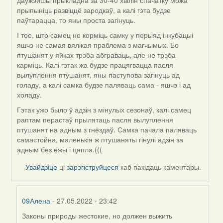
даўжэйшы прыкладна за 30-40 хвілін спачатку можа
прыпыніць развіццё зародкаў, а калі гэта будзе
паўтарацца, то яны проста загінуць.
І тое, што самец не корміць самку у перыяд інкубацыі
яшчэ не самая вялікая праблема з магчымых. Бо
птушанят у яйках трэба абграваць, але не трэба
карміць. Калі гэтак жа будзе працягвацца пасля
вылуплення птушанят, яны паступова загінуць ад
голаду, а калі самка будзе паляваць сама - яшчэ і ад
холаду.
Гэтак ужо было ў адзін з мінулых сезонаў, калі самец
раптам перастаў прылятаць пасля вылуплення
птушанят на адным з гнёздаў. Самка пачала паляваць
самастойна, маленькія ж птушаняты гінулі адзін за
адным без ежы і цяпла.(((
Увайдзіце
ці
зарэгіструйцеся
каб пакідаць каментары.
09Алена
- 27.05.2022 - 23:42
Законы природы жестокие, но должен выжить
In