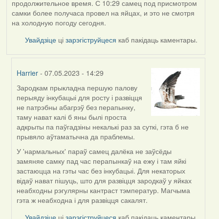
продолжительное время. С 10:29 самец под присмотром
самки более получаса провел на яйцах, и это не смотря
на холодную погоду сегодня.
Увайдзіце
ці
зарэгіструйцеся
каб пакідаць каментары.
Harrier
- 07.05.2023 - 14:29
Зародкам прыкладна першую палову
In
перыяду інкубацыі для росту і развіцця
reply
не патрэбны абагрэў без перапынку,
to
таму нават калі б яны былі проста
by
адкрыты па паўгадзіны некалькі раз за суткі, гэта б не
ZNR
прывяло аўтаматычна да праблемы.
У 'нармальных' параў самец далёка не заўсёды
замяняе самку пад час перапынкаў на ежу і там яйкі
застаюцца на гэты час без інкубацыі. Для некаторых
відаў нават пішуць, што для развіцця зародкаў у яйках
неабходны рэгулярны кантраст тэмператур. Магчыма
гэта ж неабходна і для развіцця сакалят.
Увайдзіце
ці
зарэгіструйцеся
каб пакідаць каментары.