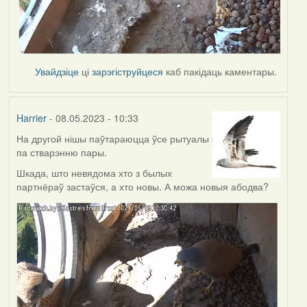
Увайдзіце
ці
зарэгіструйцеся
каб пакідаць каментары.
Harrier
- 08.05.2023 - 10:33
На другой нішы паўтараюцца ўсе рытуалы
па стварэнню пары.
Шкада, што невядома хто з былых
партнёраў застаўся, а хто новы. А можа новыя абодва?