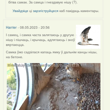
by
бітва самак. За самца і гнездавую нішу (?).
Feather
Увайдзіце
ці
зарэгіструйцеся
каб пакідаць каментары.
Harrier
- 08.05.2023 - 20:56
І самец, і самка часта залятаюць у другую
нішу і пішчаць, і крычаць, адлятаюць і зноў
вяртаюцца.
Самка ўжо садзілася капаць ямку ў дальнім канцы нішы,
на бетоне.