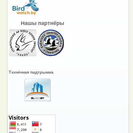
Нашы партнёры
Тэхнічная падтрымка