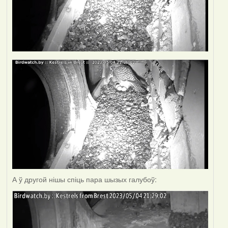
А ў другой нішы спіць пара шызых галубоў: