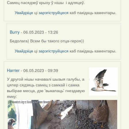
Самец пасядзеў крыху ў нішы і адляцеў.
Увайдзіце
ці
зарэгіструйцеся
каб пакідаць каментары.
Burry
- 06.05.2023 - 13:26
Бедолага) Всем бы такого отца-героя))
In
reply
Увайдзіце
ці
зарэгіструйцеся
каб пакідаць каментары.
to
by
Harrier
Harrier
- 06.05.2023 - 09:39
У другой нішы начавалі шызыя галубы, а
цяпер сядзяць самец з самкай і самка
выбірае месца, дзе 'выкапаць' гнездавую
ямку: