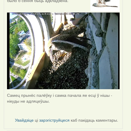
было б сёння быць адкладзена:
Самец прынёс палёўку і самка пачала яе есці ў нішы -
нікуды не адляцеўшы.
Увайдзіце
ці
зарэгіструйцеся
каб пакідаць каментары.