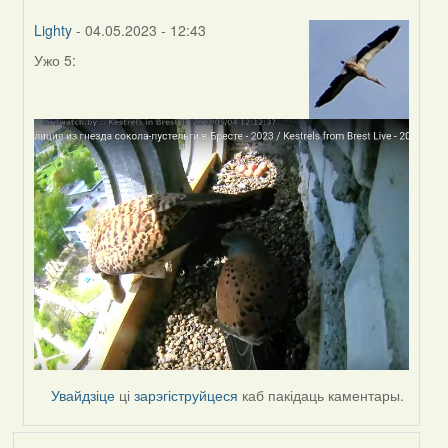
Lighty
- 04.05.2023 - 12:43
Ужо 5:
In
reply
to
by
Harrier
Увайдзіце
ці
зарэгіструйцеся
каб пакідаць каментары.