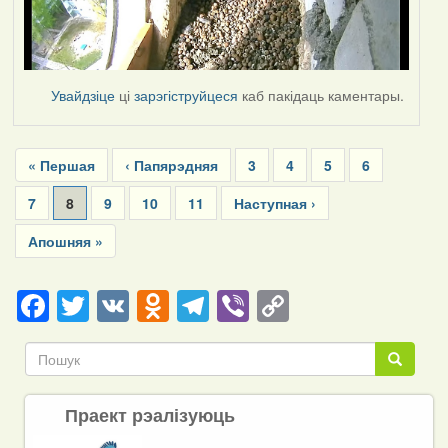
Увайдзіце
ці
зарэгіструйцеся
каб пакідаць каментары.
Pagination
First
« Першая
Previous
‹ Папярэдняя
Page
3
Page
4
Page
5
Page
6
page
page
Page
7
Current
8
Page
9
Page
10
Page
11
Next
Наступная ›
page
page
Last
Апошняя »
page
Facebook
Twitter
VK
Odnoklassniki
Telegram
Viber
Copy
Link
Пошук
Пошук
Праект рэалізуюць