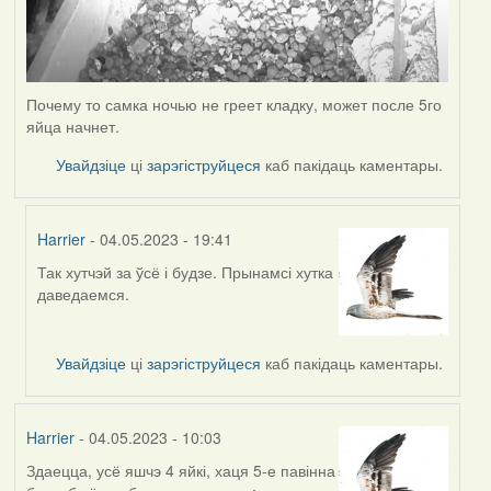
Почему то самка ночью не греет кладку, может после 5го
яйца начнет.
Увайдзіце
ці
зарэгіструйцеся
каб пакідаць каментары.
Harrier
- 04.05.2023 - 19:41
Так хутчэй за ўсё і будзе. Прынамсі хутка
In
даведаемся.
reply
to
by
Увайдзіце
ці
зарэгіструйцеся
каб пакідаць каментары.
ZNR
Harrier
- 04.05.2023 - 10:03
Здаецца, усё яшчэ 4 яйкі, хаця 5-е павінна