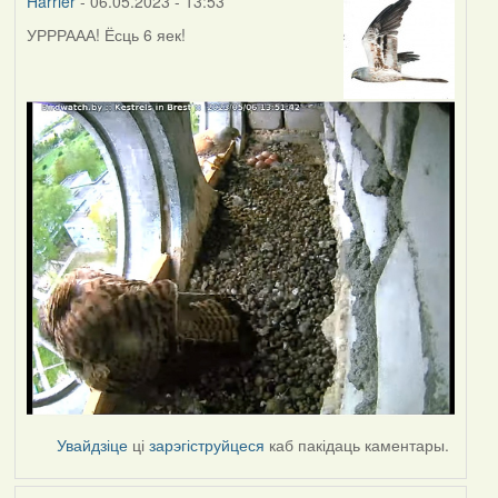
Harrier
- 06.05.2023 - 13:53
УРРРААА! Ёсць 6 яек!
Увайдзіце
ці
зарэгіструйцеся
каб пакідаць каментары.