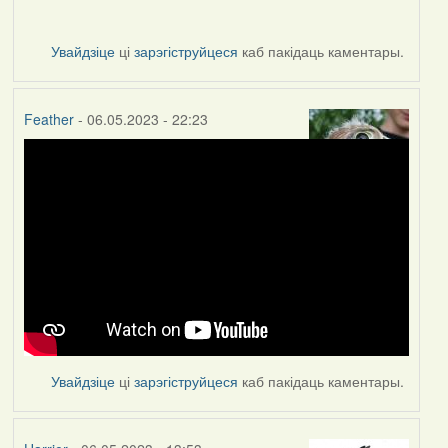
Увайдзіце
ці
зарэгіструйцеся
каб пакідаць каментары.
Feather
- 06.05.2023 - 22:23
Увайдзіце
ці
зарэгіструйцеся
каб пакідаць каментары.