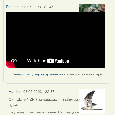
Feather
- 08.05.2023 - 21:45
Увайдзіце
ці
зарэгіструйцеся
каб пакідаць каментары.
Harrier
- 08.05.2023 - 22:37
Ох... Дзякуй ZNR за падказку і Feather за
In
відэа.
reply
to
Не думаў, што такое бывае. Сапраўдная