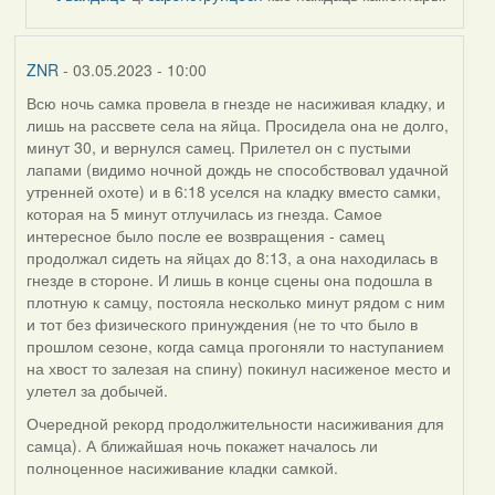
by
ZNR
ZNR
- 03.05.2023 - 10:00
Всю ночь самка провела в гнезде не насиживая кладку, и
лишь на рассвете села на яйца. Просидела она не долго,
минут 30, и вернулся самец. Прилетел он с пустыми
лапами (видимо ночной дождь не способствовал удачной
утренней охоте) и в 6:18 уселся на кладку вместо самки,
которая на 5 минут отлучилась из гнезда. Самое
интересное было после ее возвращения - самец
продолжал сидеть на яйцах до 8:13, а она находилась в
гнезде в стороне. И лишь в конце сцены она подошла в
плотную к самцу, постояла несколько минут рядом с ним
и тот без физического принуждения (не то что было в
прошлом сезоне, когда самца прогоняли то наступанием
на хвост то залезая на спину) покинул насиженое место и
улетел за добычей.
Очередной рекорд продолжительности насиживания для
самца). А ближайшая ночь покажет началось ли
полноценное насиживание кладки самкой.