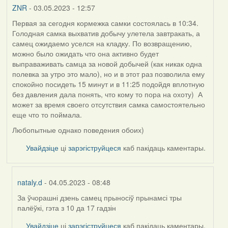
ZNR
- 03.05.2023 - 12:57
Первая за сегодня кормежка самки состоялась в 10:34.
Голодная самка выхватив добычу улетела завтракать, а
самец ожидаемо уселся на кладку. По возвращению,
можно было ожидать что она активно будет
выправаживать самца за новой добычей (как никак одна
полевка за утро это мало), но и в этот раз позволила ему
спокойно посидеть 15 минут и в 11:25 подойдя вплотную
без давления дала понять, что кому то пора на охоту) А
может за время своего отсутствия самка самостоятельно
еще что то поймала.
Любопытные однако поведения обоих)
Увайдзіце
ці
зарэгіструйцеся
каб пакідаць каментары.
nataly.d
- 04.05.2023 - 08:48
За ўчорашні дзень самец прыносіў прынамсі тры
In
палёўкі, гэта з 10 да 17 гадзін
reply
to
Увайдзіце
ці
зарэгіструйцеся
каб пакідаць каментары.