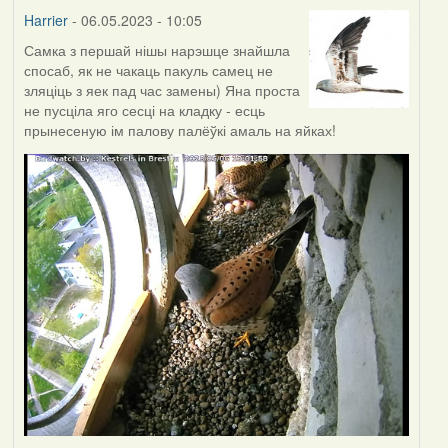
Harrier
- 06.05.2023 - 10:05
Самка з першай нішы нарэшце знайшла
спосаб, як не чакаць пакуль самец не
зляціць з яек пад час замены) Яна проста
не пусціла яго сесці на кладку - есць
прынесеную ім палову палёўкі амаль на яйках!