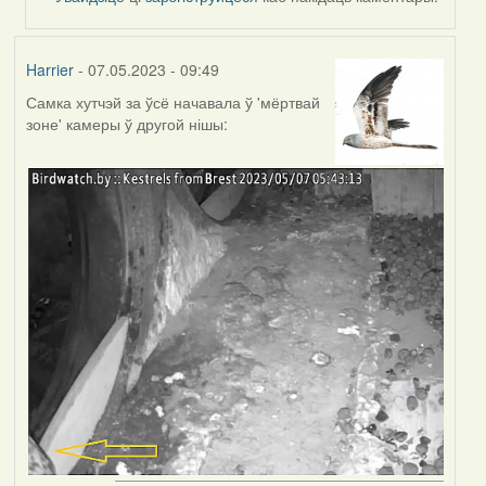
Harrier
- 07.05.2023 - 09:49
Самка хутчэй за ўсё начавала ў 'мёртвай
зоне' камеры ў другой нішы: