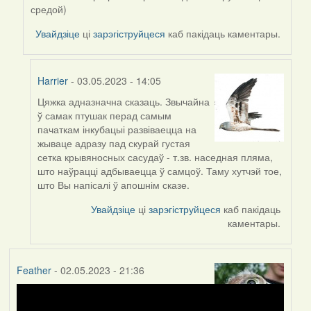
Harrier
средой)
Увайдзіце
ці
зарэгіструйцеся
каб пакідаць каментары.
Harrier
- 03.05.2023 - 14:05
Цяжка адназначна сказаць. Звычайна
In
ў самак птушак перад самым
reply
пачаткам інкубацыі развіваецца на
to
жываце адразу пад скурай густая
by
сетка крывяносных сасудаў - т.зв. наседная пляма,
ZNR
што наўрацці адбываецца ў самцоў. Таму хутчэй тое,
што Вы напісалі ў апошнім сказе.
Увайдзіце
ці
зарэгіструйцеся
каб пакідаць
каментары.
Feather
- 02.05.2023 - 21:36