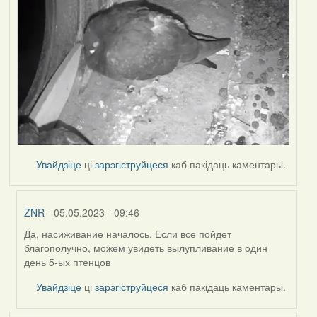
Увайдзіце
ці
зарэгіструйцеся
каб пакідаць каментары.
ZNR
- 05.05.2023 - 09:46
Да, насиживание началось. Если все пойдет
In
благополучно, можем увидеть вылупливание в один
reply
день 5-ых птенцов
to
by
Увайдзіце
ці
зарэгіструйцеся
каб пакідаць каментары.
Harrier