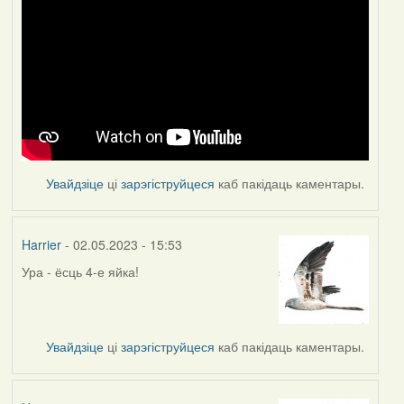
Увайдзіце
ці
зарэгіструйцеся
каб пакідаць каментары.
Harrier
- 02.05.2023 - 15:53
Ура - ёсць 4-е яйка!
Увайдзіце
ці
зарэгіструйцеся
каб пакідаць каментары.