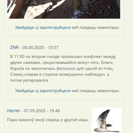
Увайдзіце
ці
зарэгіструйцеся
каб пакідаць каментары.
ZNR
- 08.05.2023 - 13:07
В 11:00 на втором гнезде произошел конфликт между
In
двумя самками, продолжавшийся минут пять. Благо,
reply
борьба не закончилась фатально для одной из птиц.
to
Самец сперва в стороне возмущенно наблюдал, а
by
потом ретировался.
Harrier
Увайдзіце
ці
зарэгіструйцеся
каб пакідаць каментары.
Harrier
- 07.05.2023 - 15:46
Пара cакалоў ізноў сядзіць у другой нішы.