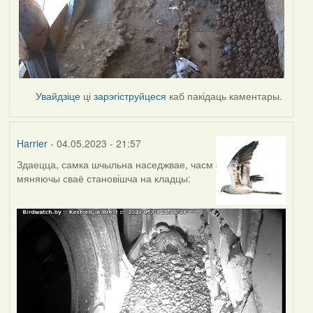
Увайдзіце
ці
зарэгіструйцеся
каб пакідаць каментары.
Harrier
- 04.05.2023 - 21:57
Здаецца, самка шчыльна наседжвае, часм
мяняючы сваё становішча на кладцы: