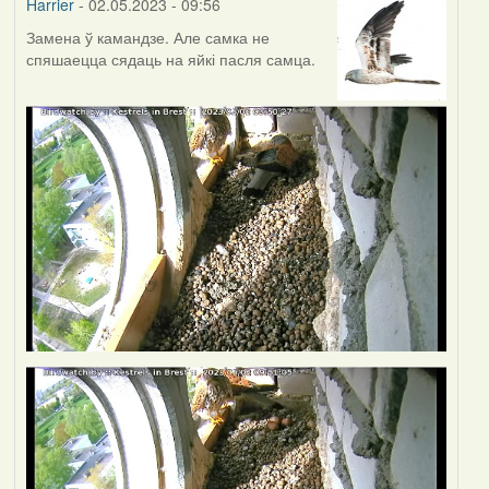
Harrier
- 02.05.2023 - 09:56
Замена ў камандзе. Але самка не
спяшаецца сядаць на яйкі пасля самца.