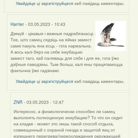
Увайдзіце
ці
зарэгіструйцеся
каб пакідаць каментары.
Harrier
- 03.05.2023 - 10:43
Дзякуй - цікавыя і важныя падрабязнасці.
In
Тое, што самец сядзіць на яйках замест
reply
самкі пакуль яна есць - гэта нармальна.
to
А вось калі бярэ на сябе інкубацыю
by
замест таго, каб паляваць для сябе і для яе, гэта ўжо
ZNR
дзіўныя паводзіны. Тым больш, калі яны працягваюцца
фактычна ўжо гадзінамі.
Увайдзіце
ці
зарэгіструйцеся
каб пакідаць каментары.
ZNR
- 03.05.2023 - 12:47
Интересно, а физиологически способен ли самец
In
выполнять полноценную инкубацию? То что он сидит
reply
на кладке - может это лишь такой способ отдыха,
to
совмещенный с охраной гнезда и защитой яиц от
by
излишнего перегрева/переохлаждения окружающей