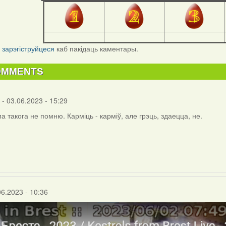
і
зарэгіструйцеся
каб пакідаць каментары.
OMMENTS
- 03.06.2023 - 15:29
а такога не помню. Карміць - карміў, але грэць, здаецца, не.
06.2023 - 10:36