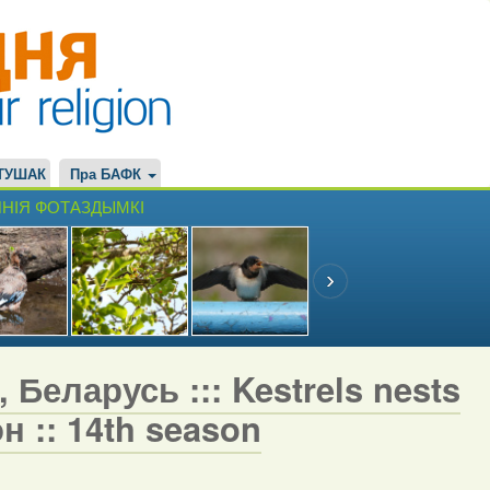
ТУШАК
Пра БАФК
НІЯ ФОТАЗДЫМКІ
 Беларусь ::: Kestrels nests
н :: 14th season