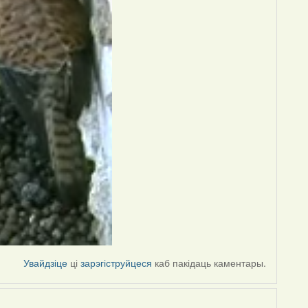
Увайдзіце
ці
зарэгіструйцеся
каб пакідаць каментары.