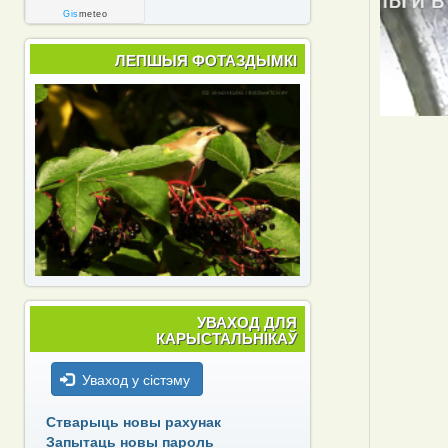
Gis
meteo
ЛЕПШЫЯ ФОТАЗДЫМКІ
УВАХОД ДЛЯ
КАРЫСТАЛЬНІКАЎ
Уваход у сістэму
Стварыць новы рахунак
Запытаць новы пароль