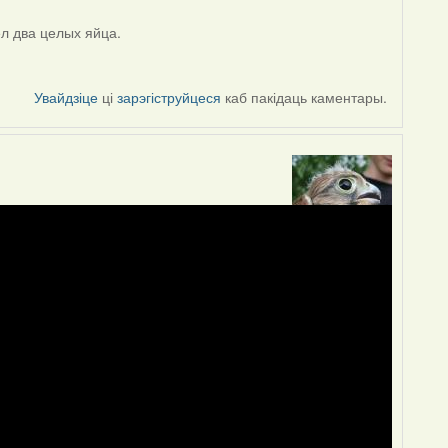
л два целых яйца.
Увайдзіце
ці
зарэгіструйцеся
каб пакідаць каментары.