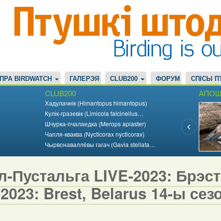
ПРА BIRDWATCH
ГАЛЕРЭЯ
CLUB200
ФОРУМ
СПІСЫ П
CLUB200
АПОШ
Хадулачнік (Himantopus himantopus)
Кулік-гразевік (Limicola falcinellus…
Шчурка-пчалаедка (Merops apiaster)
Чапля-кваква (Nycticorax nycticorax)
Чырвонаваллёвы гагач (Gavia stellata…
-Пустальга LIVE-2023: Брэст,
2023: Brest, Belarus 14-ы сезо