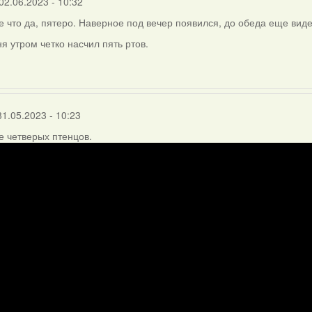
02.06.2023 - 10:32
 что да, пятеро. Наверное под вечер появился, до обеда еще виде
я утром четко насчил пять ртов.
31.05.2023 - 10:23
 четверых птенцов.