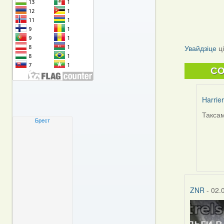
Увайдзіце
ц
C
Harrier
Таксам
In
Брест
reply
to
by
ZNR
ZNR
- 02.