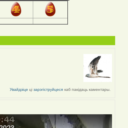
Увайдзіце
ці
зарэгіструйцеся
каб пакідаць каментары.