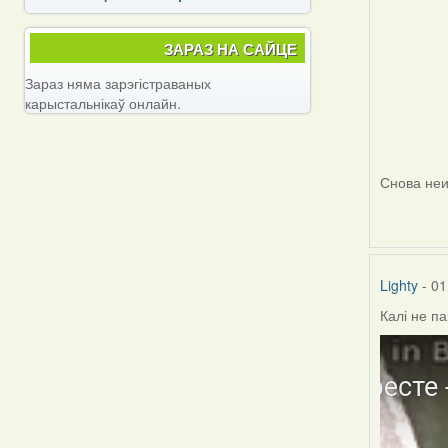
ЗАРАЗ НА САЙЦЕ
Зараз няма зарэгістраваных
карыстальнікаў онлайн.
Снова неи
Lighty
- 01
Калі не п